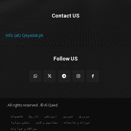
Contact US
info (at) Qeyadat.pk
Follow US
All rights reserved . © Al Qaed .
سرورق
خبریں
ایونٹس
تاریخ
شخصیات
حوزات و جامعات
مضامین و کتب
ملٹی میڈیا
سوالات و جوابات