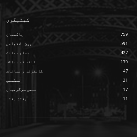
کیٹیگری
759
پاکستان
591
بین الاقوامی
427
مسلم ممالک
170
قائد کے مواقف
47
کانفرنس و بیانات
31
تنظیمی
17
علمی سرگرمیاں
11
ہفتۂِ رفتہ