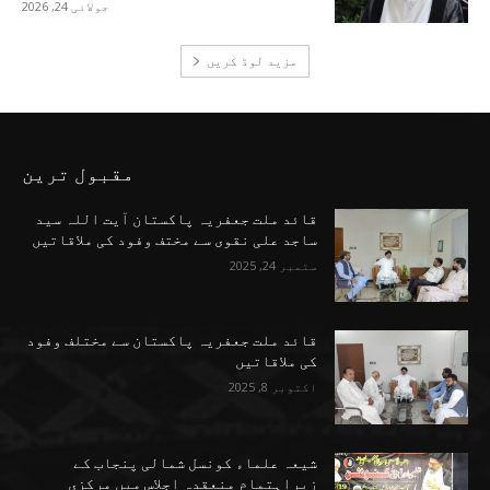
جولائی 24, 2026
مزید لوڈ کریں
مقبول ترین
قائد ملت جعفریہ پاکستان آیت اللہ سید
ساجد علی نقوی سے مختف وفود کی ملاقاتیں
ستمبر 24, 2025
قائد ملت جعفریہ پاکستان سے مختلف وفود
کی ملاقاتیں
اکتوبر 8, 2025
شیعہ علماء کونسل شمالی پنجاب کے
زیراہتمام منعقدہ اجلاسِ میں مرکزی