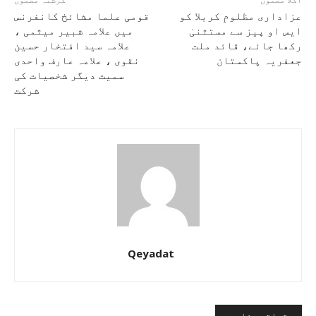
اگلا مضمون
گزشتہ مضمون
عزاداری مظلومِ کربلا کو
قومی علما مشائخ کانفرنس
ایس او پیز سے مستثنیٰ
میں علامہ شبیر میثمی ،
رکھا جائے، قائد ملت
علامہ سید افتخار حسین
جعفریہ پاکستان
نقوی ، علامہ عارف واحدی
سمیت دیگر شخصیات کی
شرکت
Qeyadat