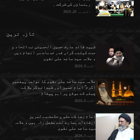
رہنماؤں کی شرکت ۔
اکتوبر 20, 2025
تازہ ترین
شہید قائد عارف حسین الحسینی نے اتحاد و
حدت کیلئے گراں قدر خدمات سر انجام دیں
، علامہ سید ساجد علی نقوی
اگست 5, 2026
علامہ سید ساجد علی نقوی کا نواسہ پیغمبر
اکرم ۖ امام حسین اور شہدائے کربلا کے
چہلم کے موقع پر اہم پیغام
اگست 3, 2026
امام رضا کے علم و حکمت سے لبریز
ارشادات ہمارے لئے مشعل راہ ہیں ، علامہ
سید ساجد علی نقوی
اگست 1, 2026