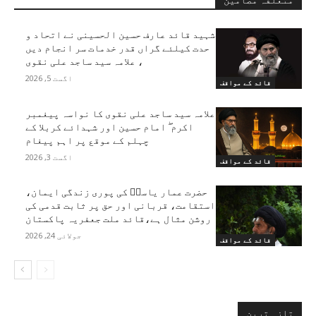
متعلقہ مضامین
شہید قائد عارف حسین الحسینی نے اتحاد و
حدت کیلئے گراں قدر خدمات سر انجام دیں
، علامہ سید ساجد علی نقوی
اگست 5, 2026
قائد کے مواقف
علامہ سید ساجد علی نقوی کا نواسہ پیغمبر
اکرم ۖ امام حسین اور شہدائے کربلا کے
چہلم کے موقع پر اہم پیغام
اگست 3, 2026
قائد کے مواقف
حضرت عمار یاسرؑ کی پوری زندگی ایمان،
استقامت، قربانی اور حق پر ثابت قدمی کی
روشن مثال ہے،قائد ملت جعفریہ پاکستان
جولائی 24, 2026
قائد کے مواقف
تازہ ترین