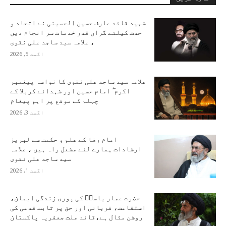
شہید قائد عارف حسین الحسینی نے اتحاد و
حدت کیلئے گراں قدر خدمات سر انجام دیں
، علامہ سید ساجد علی نقوی
اگست 5, 2026
علامہ سید ساجد علی نقوی کا نواسہ پیغمبر
اکرم ۖ امام حسین اور شہدائے کربلا کے
چہلم کے موقع پر اہم پیغام
اگست 3, 2026
امام رضا کے علم و حکمت سے لبریز
ارشادات ہمارے لئے مشعل راہ ہیں ، علامہ
سید ساجد علی نقوی
اگست 1, 2026
حضرت عمار یاسرؑ کی پوری زندگی ایمان،
استقامت، قربانی اور حق پر ثابت قدمی کی
روشن مثال ہے،قائد ملت جعفریہ پاکستان