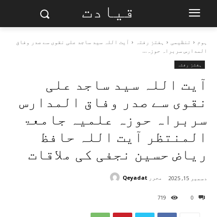
قیادت
ہوم
تنظیمی
ہفتۂِ رفتہ
آیت اللہ سید ساجد علی نقوی سے صدر وفاق
المدارس سربراہ حوزہ...
ہفتۂِ رفتہ
آیت اللہ سید ساجد علی
نقوی سے صدر وفاق المدارس
سربراہ حوزہ علمیہ جامعۃ
المنتظر آیت اللہ حافظ
ریاض حسین نجفی کی ملاقات
محرر
Qeyadat
دسمبر 15, 2025
719
0