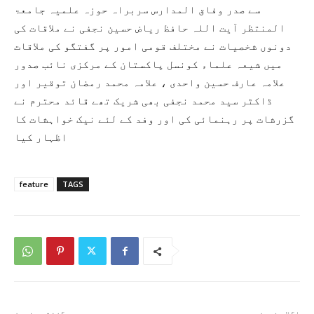
سے صدر وفاق المدارس سربراہ حوزہ علمیہ جامعۃ
المنتظر آیت اللہ حافظ ریاض حسین نجفی نے ملاقات کی
دونوں شخصیات نے مختلف قومی امور پر گفتگو کی ملاقات
میں شیعہ علماء کونسل پاکستان کے مرکزی نائب صدور
علامہ عارف حسین واحدی ، علامہ محمد رمضان توقیر اور
ڈاکٹر سید محمد نجفی بھی شریک تھے قائد محترم نے
گزرشات پر رہنمائی کی اور وفد کے لئے نیک خواہشات کا
اظہار کیا
feature
TAGS