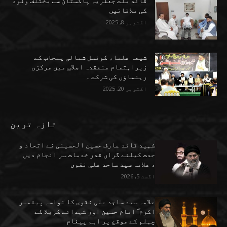
قائد ملت جعفریہ پاکستان سے مختلف وفود
کی ملاقاتیں
اکتوبر 8, 2025
شیعہ علماء کونسل شمالی پنجاب کے
زیراہتمام منعقدہ اجلاسِ میں مرکزی
رہنماؤں کی شرکت ۔
اکتوبر 20, 2025
تازہ ترین
شہید قائد عارف حسین الحسینی نے اتحاد و
حدت کیلئے گراں قدر خدمات سر انجام دیں
، علامہ سید ساجد علی نقوی
اگست 5, 2026
علامہ سید ساجد علی نقوی کا نواسہ پیغمبر
اکرم ۖ امام حسین اور شہدائے کربلا کے
چہلم کے موقع پر اہم پیغام