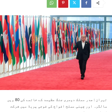
تہران : صدر مملک دوسری جنگ عظیمد کے خاتمے کی 80 ویں
سالگرہ اور چینی مسلح افواج کی فوجی پریڈ میں شرکت