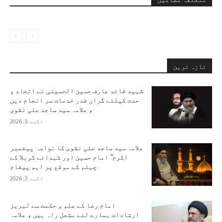
تازہ ترین
شہید قائد عارف حسین الحسینی نے اتحاد و
حدت کیلئے گراں قدر خدمات سر انجام دیں
، علامہ سید ساجد علی نقوی
اگست 5, 2026
علامہ سید ساجد علی نقوی کا نواسہ پیغمبر
اکرم ۖ امام حسین اور شہدائے کربلا کے
چہلم کے موقع پر اہم پیغام
اگست 3, 2026
امام رضا کے علم و حکمت سے لبریز
ارشادات ہمارے لئے مشعل راہ ہیں ، علامہ