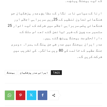
کے لیے بیجنگ پہنچے۔
ارنا کے سیاسی نامہ نگار کے مطابق،صدر پزشکیان جو
شنگھائی تعاون تنظیم کے 25ویں سربراہی اجلاس اور
شنگھائی پلس سربراہی اجلاس میں شرکت کے لیے اتوار 25
ستمبر سے چین کے شہر تیانجن گئے تھے اس ملک کے
دارالحکومت بیجنگ پہنچ گئے ہیں۔
صدر ایران بیجنگ میں صدر شی جن پنگ کے ہمراہ دوسری
جنگ عظیم کے خاتمے کی 80 ویں سالگرہ کی تقریب میں
شرکت کریں گے۔
TAGS
ایرانی صدر پزشکیان
بیجنگ