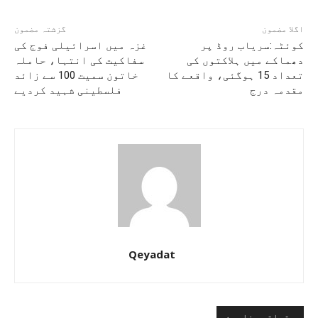
اگلا مضمون
گزشتہ مضمون
کوئٹہ:سریاب روڈ پر
غزہ میں اسرائیلی فوج کی
دھماکے میں ہلاکتوں کی
سفاکیت کی انتہا، حاملہ
تعداد 15 ہوگئی، واقعے کا
خاتون سمیت 100 سے زائد
مقدمہ درج
فلسطینی شہید کردیے
Qeyadat
متعلقہ مضامین