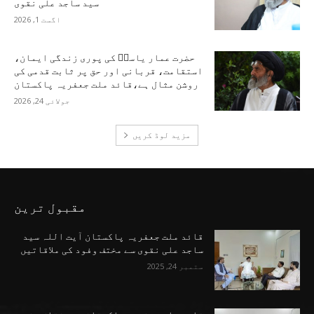
سید ساجد علی نقوی
اگست 1, 2026
حضرت عمار یاسرؑ کی پوری زندگی ایمان،
استقامت، قربانی اور حق پر ثابت قدمی کی
روشن مثال ہے،قائد ملت جعفریہ پاکستان
جولائی 24, 2026
مزید لوڈ کریں
مقبول ترین
قائد ملت جعفریہ پاکستان آیت اللہ سید
ساجد علی نقوی سے مختف وفود کی ملاقاتیں
ستمبر 24, 2025