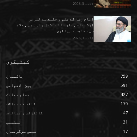
اگست 3, 2026
امام رضا کے علم و حکمت سے لبریز
ارشادات ہمارے لئے مشعل راہ ہیں ، علامہ
سید ساجد علی نقوی
اگست 1, 2026
کیٹیگری
759
پاکستان
591
بین الاقوامی
427
مسلم ممالک
170
قائد کے مواقف
47
کانفرنس و بیانات
31
تنظیمی
17
علمی سرگرمیاں