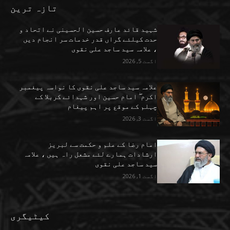
تازہ ترین
شہید قائد عارف حسین الحسینی نے اتحاد و
حدت کیلئے گراں قدر خدمات سر انجام دیں
، علامہ سید ساجد علی نقوی
اگست 5, 2026
علامہ سید ساجد علی نقوی کا نواسہ پیغمبر
اکرم ۖ امام حسین اور شہدائے کربلا کے
چہلم کے موقع پر اہم پیغام
اگست 3, 2026
امام رضا کے علم و حکمت سے لبریز
ارشادات ہمارے لئے مشعل راہ ہیں ، علامہ
سید ساجد علی نقوی
اگست 1, 2026
کیٹیگری