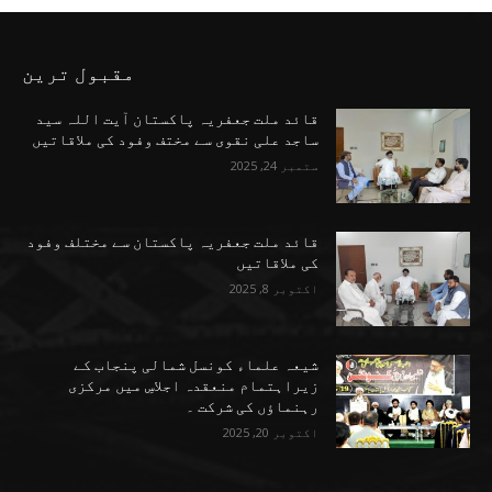
مقبول ترین
قائد ملت جعفریہ پاکستان آیت اللہ سید
ساجد علی نقوی سے مختف وفود کی ملاقاتیں
ستمبر 24, 2025
قائد ملت جعفریہ پاکستان سے مختلف وفود
کی ملاقاتیں
اکتوبر 8, 2025
شیعہ علماء کونسل شمالی پنجاب کے
زیراہتمام منعقدہ اجلاسِ میں مرکزی
رہنماؤں کی شرکت ۔
اکتوبر 20, 2025