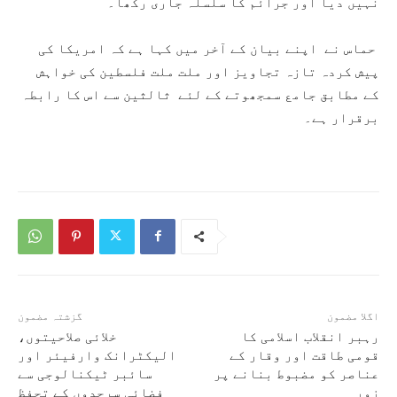
نہیں دیا اور جرائم کا سلسلہ جاری رکھا۔
حماس نے اپنے بیان کے آخر میں کہا ہے کہ امریکا کی
پیش کردہ تازہ تجاویز اور ملت ملت فلسطین کی خواہش
کے مطابق جامع سمجھوتے کے لئے ثالثین سے اس کا رابطہ
برقرار ہے۔
اگلا مضمون
گزشتہ مضمون
رہبر انقلاب اسلامی کا
خلائی صلاحیتوں،
قومی طاقت اور وقار کے
الیکٹرانک وارفیئر اور
عناصر کو مضبوط بنانے پر
سائبر ٹیکنالوجی سے
زور
فضائی سرحدوں کے تحفظ