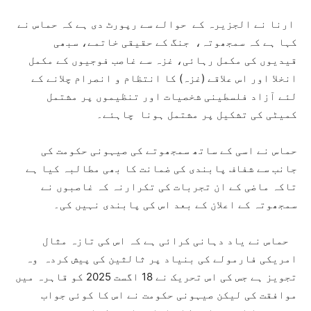
ارنا نے الجزیرہ کے حوالے سے رپورٹ دی ہے کہ حماس نے
کہا ہے کہ سمجھوتہ، جنگ کے حقیقی خاتمے، سبھی
قیدیوں کی مکمل رہائی، غزہ سے غاصب فوجیوں کے مکمل
انخلا اور اس علاقے (غزہ) کا انتظام و انصرام چلانے کے
لئے آزاد فلسطینی شخصیات اور تنظیموں پر مشتمل
کمیٹی کی تشکیل پر مشتمل ہونا چاہئے۔
حماس نے اسی کے ساتھ سمجھوتے کی صیہونی حکومت کی
جانب سے شفاف پابندی کی ضمانت کا بھی مطالبہ کیا ہے
تاکہ ماضی کے ان تجربات کی تکرارنہ کہ غاصبوں نے
سمجھوتہ کے اعلان کے بعد اس کی پابندی نہیں کی۔
حماس نے یاد دہانی کرائی ہے کہ اس کی تازہ مثال
امریکی فارمولے کی بنیاد پر ثالثین کی پیش کردہ وہ
تجویز ہے جس کی اس تحریک نے 18 اگست 2025 کو قاہرہ میں
موافقت کی لیکن صیہونی حکومت نے اس کا کوئی جواب