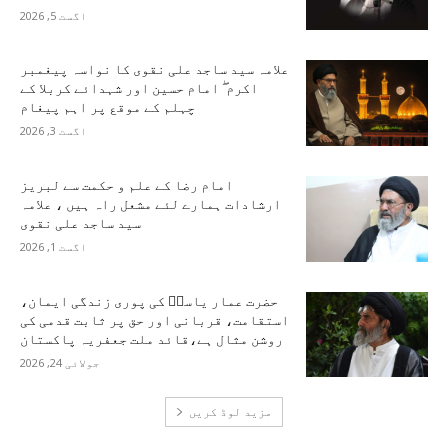
اگست 5, 2026
علامہ سید ساجد علی نقوی کا نواسہ پیغمبر
اکرم ۖ امام حسین اور شہدائے کربلا کے
چہلم کے موقع پر اہم پیغام
اگست 3, 2026
امام رضا کے علم و حکمت سے لبریز
ارشادات ہمارے لئے مشعل راہ ہیں ، علامہ
سید ساجد علی نقوی
اگست 1, 2026
حضرت عمار یاسرؑ کی پوری زندگی ایمان،
استقامت، قربانی اور حق پر ثابت قدمی کی
روشن مثال ہے،قائد ملت جعفریہ پاکستان
جولائی 24, 2026
مزید لوڈ کریں