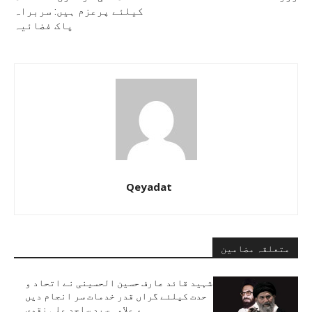
کیلئے پرعزم ہیں: سربراہ
پاک فضائیہ
Qeyadat
متعلقہ مضامین
شہید قائد عارف حسین الحسینی نے اتحاد و
حدت کیلئے گراں قدر خدمات سر انجام دیں
، علامہ سید ساجد علی نقوی