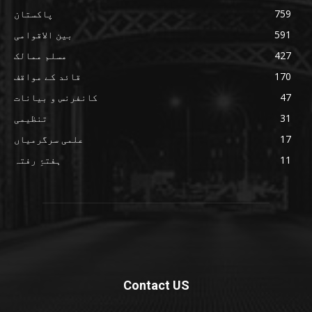
759
پاکستان
591
بین الاقوامی
427
مسلم ممالک
170
قائد کے مواقف
47
کانفرنس و بیانات
31
تنظیمی
17
علمی سرگرمیاں
11
ہفتۂِ رفتہ
Contact US