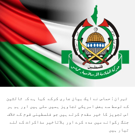
تہران : حماس نے ایک بیان جاری کرکے کہا ہے کہ ثالثین
کے توسط سے بعض امریکی تجاویز ہمیں ملی ہیں اور ہم ہر
اس تجویز کا خیر مقدم کرتے ہیں جو فلسطینی قوم کے خلاف
جنگ رکوانے میں مدد کرے اور بلاتاخیر مذاکرات کے لئے
تیار ہیں