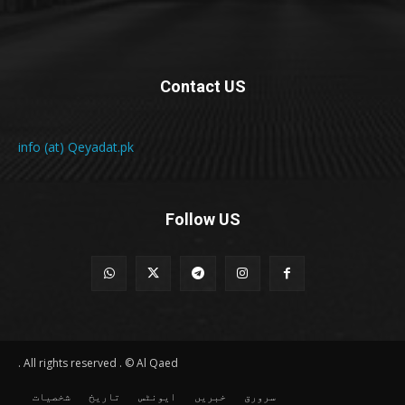
Contact US
info (at) Qeyadat.pk
Follow US
All rights reserved . © Al Qaed .
سرورق
خبریں
ایونٹس
تاریخ
شخصیات