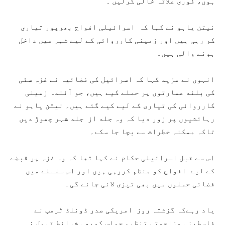
ہوں، فوری علاقہ خالی کرلیں’۔
نیتن یاہو نے کہا کہ اسرائیلی افواج بھرپور تیاری
کر رہی ہیں اور زمینی کارروائی کے لیے شہر میں داخل
ہونے والی ہیں۔
انہوں نے مزید کہا کہ اسرائیل کی فضائیہ نے غزہ سٹی
کی بلند عمارتوں پر حملے کیے ہیں، جو آئندہ زمینی
کارروائی کی تیاری کے لیے کیے گئے ہیں۔ نیتن یاہو نے
رہائشیوں پر زور دیا کہ وہ جلد از جلد شہر چھوڑ دیں
تاکہ ممکنہ خطرات سے بچا جا سکے۔
اس سے قبل اسرائیلی حکام نے کہا تھا کہ وہ غزہ پر قبضے
کے لیے افواج کو منظم کررہی ہیں اور اس سلسلے میں
فضائی حملوں میں بھی تیزی لائی جائے گی۔
یاد رہےکہ گزشتہ روز امریکی صدر ڈونلڈ ٹرمپ نے
فلسطینی مزاحمتی تنظیم حماس کوبھی شرائط قبول نہ