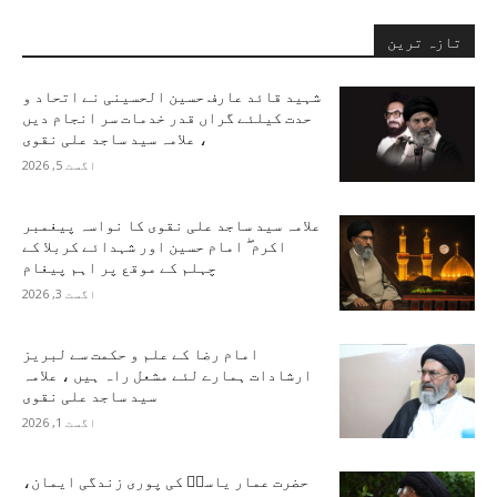
تازہ ترین
شہید قائد عارف حسین الحسینی نے اتحاد و
حدت کیلئے گراں قدر خدمات سر انجام دیں
، علامہ سید ساجد علی نقوی
اگست 5, 2026
علامہ سید ساجد علی نقوی کا نواسہ پیغمبر
اکرم ۖ امام حسین اور شہدائے کربلا کے
چہلم کے موقع پر اہم پیغام
اگست 3, 2026
امام رضا کے علم و حکمت سے لبریز
ارشادات ہمارے لئے مشعل راہ ہیں ، علامہ
سید ساجد علی نقوی
اگست 1, 2026
حضرت عمار یاسرؑ کی پوری زندگی ایمان،