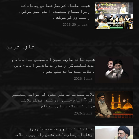
شیعہ علماء کونسل شمالی پنجاب کے
زیراہتمام منعقدہ اجلاسِ میں مرکزی
رہنماؤں کی شرکت ۔
اکتوبر 20, 2025
تازہ ترین
شہید قائد عارف حسین الحسینی نے اتحاد و
حدت کیلئے گراں قدر خدمات سر انجام دیں
، علامہ سید ساجد علی نقوی
اگست 5, 2026
علامہ سید ساجد علی نقوی کا نواسہ پیغمبر
اکرم ۖ امام حسین اور شہدائے کربلا کے
چہلم کے موقع پر اہم پیغام
اگست 3, 2026
امام رضا کے علم و حکمت سے لبریز
ارشادات ہمارے لئے مشعل راہ ہیں ، علامہ