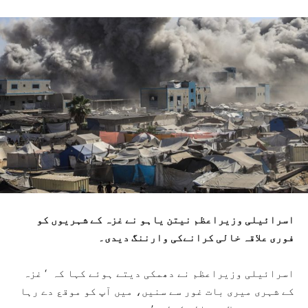
اسرائیلی وزیراعظم نیتن یاہو نے غزہ کے شہریوں کو
فوری علاقہ خالی کرانےکی وارننگ دیدی۔
اسرائیلی وزیراعظم نے دھمکی دیتے ہوئے کہا کہ ‘ غزہ
کے شہری میری بات غور سے سنیں، میں آپ کو موقع دے رہا