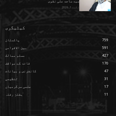
سید ساجد علی نقوی
اگست 1, 2026
کیٹیگری
759
پاکستان
591
بین الاقوامی
427
مسلم ممالک
170
قائد کے مواقف
47
کانفرنس و بیانات
31
تنظیمی
17
علمی سرگرمیاں
11
ہفتۂِ رفتہ