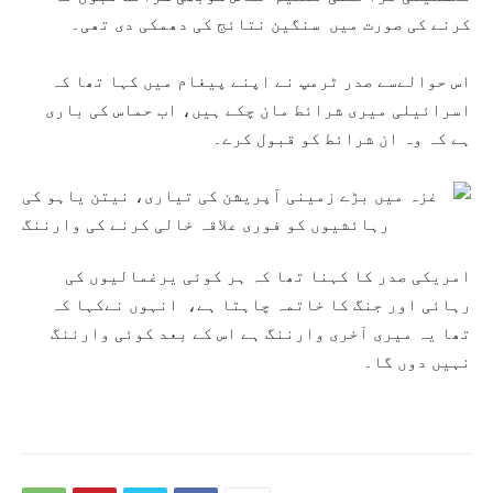
کرنے کی صورت میں سنگین نتائج کی دھمکی دی تھی۔
اس حوالےسے صدر ٹرمپ نے اپنے پیغام میں کہا تھا کہ
اسرائیلی میری شرائط مان چکے ہیں، اب حماس کی باری
ہے کہ وہ ان شرائط کو قبول کرے۔
امریکی صدر کا کہنا تھا کہ ہر کوئی یرغمالیوں کی
رہائی اور جنگ کا خاتمہ چاہتا ہے، انہوں نےکہا کہ
تھا یہ میری آخری وارننگ ہے اس کے بعد کوئی وارننگ
نہیں دوں گا۔