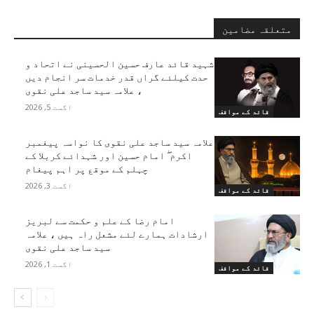
متعلقہ مضامین
شہید قائد عارف حسین الحسینی نے اتحاد و
حدت کیلئے گراں قدر خدمات سر انجام دیں
، علامہ سید ساجد علی نقوی
اگست 5, 2026
قائد کے مواقف
علامہ سید ساجد علی نقوی کا نواسہ پیغمبر
اکرم ۖ امام حسین اور شہدائے کربلا کے
چہلم کے موقع پر اہم پیغام
اگست 3, 2026
قائد کے مواقف
امام رضا کے علم و حکمت سے لبریز
ارشادات ہمارے لئے مشعل راہ ہیں ، علامہ
سید ساجد علی نقوی
اگست 1, 2026
قائد کے مواقف