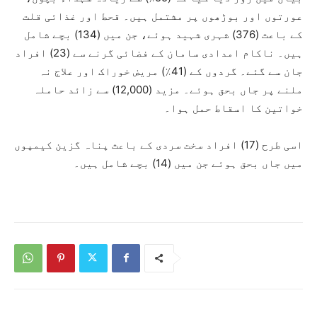
عورتوں اور بوڑھوں پر مشتمل ہیں۔ قحط اور غذائی قلت
کے باعث (376) شہری شہید ہوئے، جن میں (134) بچے شامل
ہیں۔ ناکام امدادی سامان کے فضائی گرنے سے (23) افراد
جان سے گئے۔ گردوں کے (41٪) مریض خوراک اور علاج نہ
ملنے پر جاں بحق ہوئے۔ مزید (12,000) سے زائد حاملہ
خواتین کا اسقاط حمل ہوا۔
اسی طرح (17) افراد سخت سردی کے باعث پناہ گزین کیمپوں
میں جاں بحق ہوئے جن میں (14) بچے شامل ہیں۔