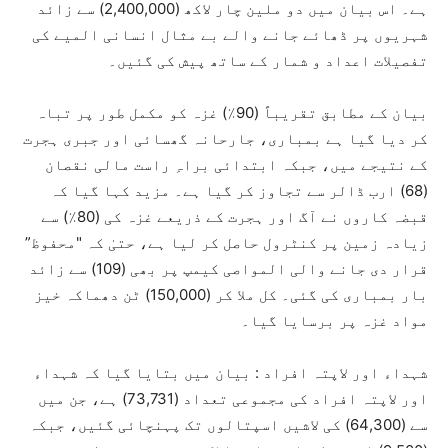
ہے۔ اس بیان میں دو ملین چار لاکھ (2,400,000) سے زائد
شہریوں پر ڈھائے جانے والے بے مثال انسانی المیے کی
تفصیلات اعداد و شمار کے ساتھ پیش کی گئیں۔
بیان کے مطابق تقریباً (90٪) غزہ کو مکمل طور پر تباہ
کر دیا گیا ہے بمباری، جارحانہ گھسائی اور جبری ہجرت
کے نتیجے میں، جبکہ ابتدائی براہِ راست مالی نقصان
(68) ارب ڈالر سے تجاوز کر گیا ہے۔ مزید کہا گیا کہ
قبضہ کاروں نے آگ اور ہجرت کے ذریعے غزہ کی (80٪) سے
زیادہ زمین پر کنٹرول حاصل کر لیا ہے، حتیٰ کہ "محفوظ”
قرار دی جانے والی المواصی کیمپ پر بھی (109) سے زائد
بار بمباری کی گئی۔ کل ملا کر (150,000) ٹن دھماکہ خیز
مواد غزہ پر برسایا گیا۔
شہداء اور لاپتہ افراد : بیان میں بتایا گیا کہ شہداء
اور لاپتہ افراد کی مجموعی تعداد (73,731) ہے، جن میں
سے (64,300) کی لاشیں اسپتالوں تک پہنچائی گئیں، جبکہ