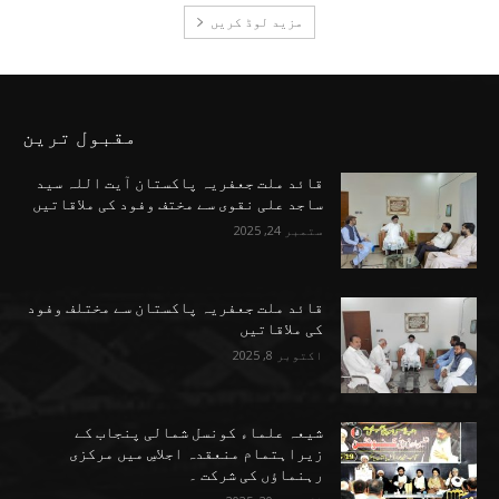
مزید لوڈ کریں
مقبول ترین
قائد ملت جعفریہ پاکستان آیت اللہ سید
ساجد علی نقوی سے مختف وفود کی ملاقاتیں
ستمبر 24, 2025
قائد ملت جعفریہ پاکستان سے مختلف وفود
کی ملاقاتیں
اکتوبر 8, 2025
شیعہ علماء کونسل شمالی پنجاب کے
زیراہتمام منعقدہ اجلاسِ میں مرکزی
رہنماؤں کی شرکت ۔