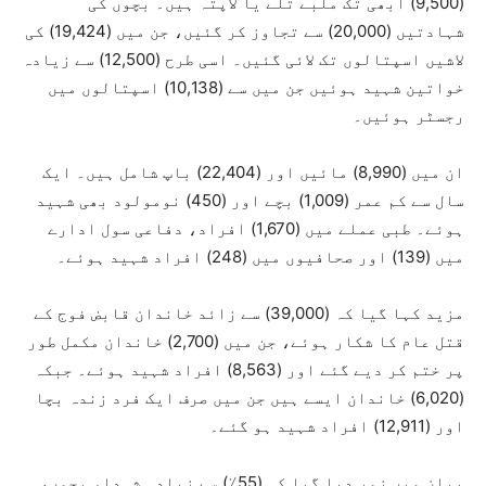
(9,500) ابھی تک ملبے تلے یا لاپتہ ہیں۔ بچوں کی
شہادتیں (20,000) سے تجاوز کر گئیں، جن میں (19,424) کی
لاشیں اسپتالوں تک لائی گئیں۔ اسی طرح (12,500) سے زیادہ
خواتین شہید ہوئیں جن میں سے (10,138) اسپتالوں میں
رجسٹر ہوئیں۔
ان میں (8,990) مائیں اور (22,404) باپ شامل ہیں۔ ایک
سال سے کم عمر (1,009) بچے اور (450) نومولود بھی شہید
ہوئے۔ طبی عملے میں (1,670) افراد، دفاعی سول ادارے
میں (139) اور صحافیوں میں (248) افراد شہید ہوئے۔
مزید کہا گیا کہ (39,000) سے زائد خاندان قابض فوج کے
قتل عام کا شکار ہوئے، جن میں (2,700) خاندان مکمل طور
پر ختم کر دیے گئے اور (8,563) افراد شہید ہوئے۔ جبکہ
(6,020) خاندان ایسے ہیں جن میں صرف ایک فرد زندہ بچا
اور (12,911) افراد شہید ہو گئے۔
بیان میں زور دیا گیا کہ (55٪) سے زیادہ شہداء بچوں،