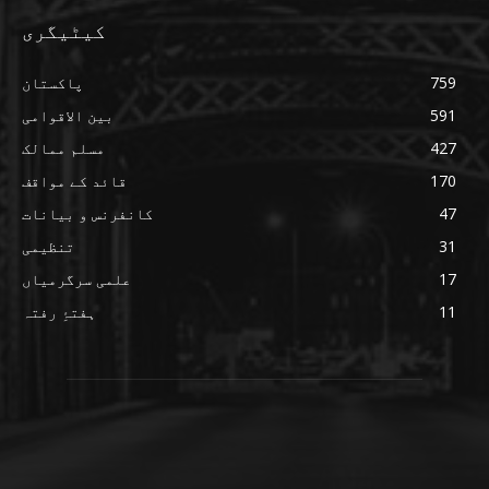
کیٹیگری
759
پاکستان
591
بین الاقوامی
427
مسلم ممالک
170
قائد کے مواقف
47
کانفرنس و بیانات
31
تنظیمی
17
علمی سرگرمیاں
11
ہفتۂِ رفتہ