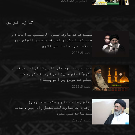
اکتوبر 20, 2025
تازہ ترین
شہید قائد عارف حسین الحسینی نے اتحاد و
حدت کیلئے گراں قدر خدمات سر انجام دیں
، علامہ سید ساجد علی نقوی
اگست 5, 2026
علامہ سید ساجد علی نقوی کا نواسہ پیغمبر
اکرم ۖ امام حسین اور شہدائے کربلا کے
چہلم کے موقع پر اہم پیغام
اگست 3, 2026
امام رضا کے علم و حکمت سے لبریز
ارشادات ہمارے لئے مشعل راہ ہیں ، علامہ
سید ساجد علی نقوی
اگست 1, 2026