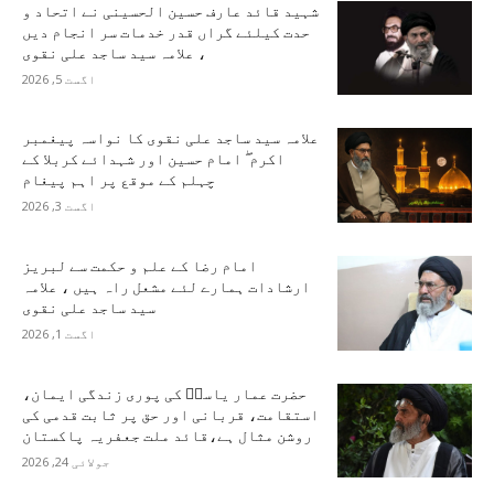
شہید قائد عارف حسین الحسینی نے اتحاد و
حدت کیلئے گراں قدر خدمات سر انجام دیں
، علامہ سید ساجد علی نقوی
اگست 5, 2026
علامہ سید ساجد علی نقوی کا نواسہ پیغمبر
اکرم ۖ امام حسین اور شہدائے کربلا کے
چہلم کے موقع پر اہم پیغام
اگست 3, 2026
امام رضا کے علم و حکمت سے لبریز
ارشادات ہمارے لئے مشعل راہ ہیں ، علامہ
سید ساجد علی نقوی
اگست 1, 2026
حضرت عمار یاسرؑ کی پوری زندگی ایمان،
استقامت، قربانی اور حق پر ثابت قدمی کی
روشن مثال ہے،قائد ملت جعفریہ پاکستان
جولائی 24, 2026