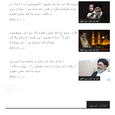
شہید قائد عارف حسین الحسینی نے اتحاد و
حدت کیلئے گراں قدر خدمات سر انجام دیں
، علامہ سید ساجد علی نقوی
اگست 5, 2026
قائد کے مواقف
علامہ سید ساجد علی نقوی کا نواسہ پیغمبر
اکرم ۖ امام حسین اور شہدائے کربلا کے
چہلم کے موقع پر اہم پیغام
اگست 3, 2026
قائد کے مواقف
امام رضا کے علم و حکمت سے لبریز
ارشادات ہمارے لئے مشعل راہ ہیں ، علامہ
سید ساجد علی نقوی
اگست 1, 2026
قائد کے مواقف
تازہ ترین