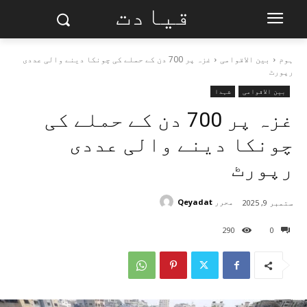
قیادت
ہوم
بین الاقوامی
غزہ پر 700 دن کے حملے کی چونکا دینے والی عددی
رپورٹ
بین الاقوامی
︎شہدا
غزہ پر 700 دن کے حملے کی
چونکا دینے والی عددی
رپورٹ
محرر
Qeyadat
ستمبر 9, 2025
290
0