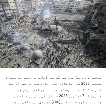
گزشتہ 3 دن قبل غزہ کی حکومتی اطلاعاتی دفتر نے ہفتہ 6
ستمبر 2025 کو ایک تازہ بیان جاری کیا جس میں اُس نسل
کُشی جنگ کا حساب پیش کیا گیا ہے جو اسرائیلی قبضہ
کاروں نے 7 اکتوبر 2023 سے غزہ کی پٹی پر مسلط کر
رکھی ہے، اور جو مسلسل (700) ویں دن میں داخل ہو چکی