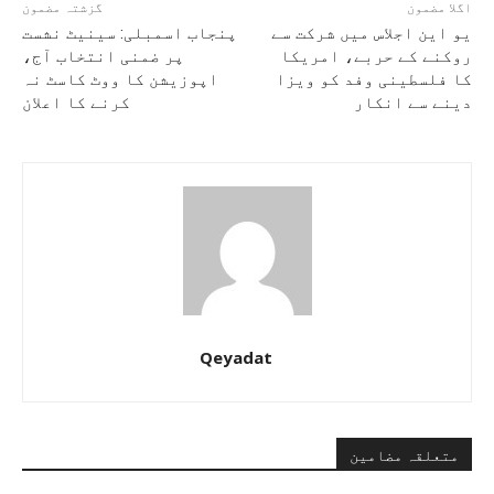
اگلا مضمون
گزشتہ مضمون
یو این اجلاس میں شرکت سے
پنجاب اسمبلی: سینیٹ نشست
روکنے کے حربے، امریکا
پر ضمنی انتخاب آج،
کا فلسطینی وفد کو ویزا
اپوزیشن کا ووٹ کاسٹ نہ
دینے سے انکار
کرنے کا اعلان
Qeyadat
متعلقہ مضامین