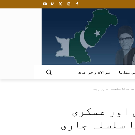
ی میڈیا
سوالات و جوابات
ضافےکا سلسلہ جاری رہے...
 اور عسکری
ا سلسلہ جاری