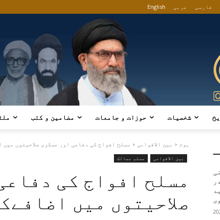
فارسی
عربی
English
یخ
شخصیات
حوزات و جامعات
مضامین و کتب
ملٹ
ہوم
بین الاقوامی
مسلح افواج کی دفاعی اور عسکری صلاحیتوں میں ا
بین الاقوامی
مسلم ممالک
ی
مسلح افواج کی دفاعی
در
ید
صلاحیتوں میں اضافےک
ی