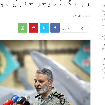
رہے گا: میجر جنرل مو
کا
ین
کے
ستمبر 18, 2025
م
بانٹیں
یز
ہ
وی
ی
ق
ال
ن