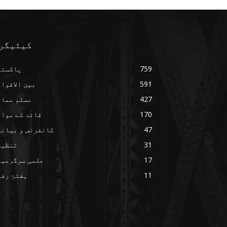
کیٹیگر
759
پاکستا
591
بین الاقوا
427
مسلم ممال
170
قائد کے مواق
47
کانفرنس و بیانا
31
تنظیم
17
علمی سرگرمیا
11
ہفتۂِ رف