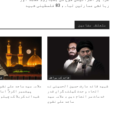
رہائشی عمارتیں تباہ، 83 فلسطینی شہید
متعلقہ مضامین
قائد کے مواقف
قا
شہید قائد عارف حسین الحسینی نے
علامہ سید ساجد علی نقو
اتحاد و حدت کیلئے گراں قدر
پیغمبر اکرم ۖ اما
خدمات سر انجام دیں ، علامہ سید
شہدائے کربلا کے چہلم 
ساجد علی نقوی