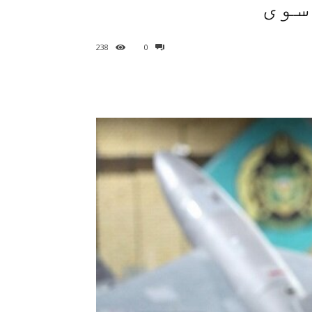
سوی
238
0