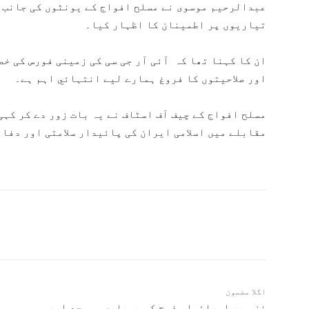
عبدالرحیم موسوی نے مسلح افواج کے یونٹوں کی جانب س
تیاریوں پر اطمینان کا اظہار کیا۔
ان کا کہنا تھا کہ آئی آر جی سی کی زمینی فورس کی خ
اور صلاحیتوں کا فروغ ہمارے لیے انتہائي اہم ہے۔
مسلح افواج کے چیف آف اسٹاف نے یہ بات زور دے کر کہی
مقابلے میں اسلامی ایران کی پائیدار سلامتی اور دفا
اگلا مضمون
غزہ پر اسرائیلی فوج کی بمباری، مسجد اور