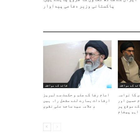
پاکستانی وزیر دفاعی پیداوار
ئد کے مواقف
قائد کے مواقف
ی کا نواسہ
امام رضا کے علم و حکمت سے لبریز
م حسین اور
ارشادات ہمارے لئے مشعل راہ ہیں
کے موقع پر
، علامہ سید ساجد علی نقوی
اہم پیغام