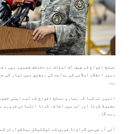
مسلح افواج کے چیف آف اسٹاف نے مختلف شعبوں میں دفا
رہبر انقلاب اسلامی کی ہدایت کی روشني میں تیار کی ج
ہے۔
انہوں نے کہا کہ ہماری مسلح افواج کے لیے اپنی خصوص
مضبوط کرنا اور اس میں اضافہ کرنا انتہائی ضروری ہے
رہے گا۔
آئی آر جی سی گراؤنڈ فورس کے ٹیکٹیکل ہیڈکوارٹر کے 