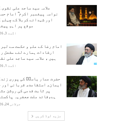
علامہ سید ساجد علی نقوی 
نواسہ پیغمبر اکرم ۖ امام حس
اور شہدائے کربلا کے چہلم 
موقع پر اہم پیغا
اگست 3, 2026
امام رضا کے علم و حکمت سے لبر
ارشادات ہمارے لئے مشعل را
ہیں ، علامہ سید ساجد علی نق
اگست 1, 2026
حضرت عمار یاسرؑ کی پوری زندگ
ایمان، استقامت، قربانی اور ح
پر ثابت قدمی کی روشن مث
ہے،قائد ملت جعفریہ پاکستا
جولائی 24, 2026
مزید لوڈ کریں