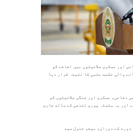
عی اور عسکری صلاحیتوں میں اضافے کو
انے والی حکمت علمی کا نتیجہ قرار دیا
ی دفاعی، عسکری اور جنگی صلاحیتوں کو
 اور یہ سلسلہ پوری تندھی کے ساتھ جاری
دورے کے دوران، میجر جنرل سید