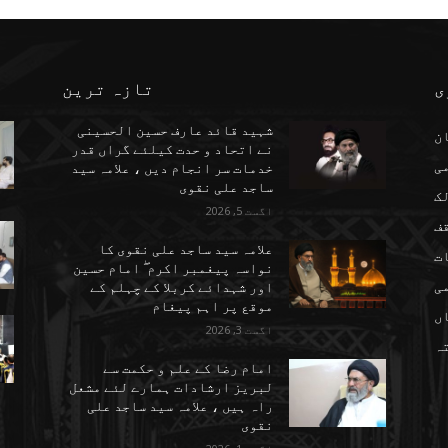
ی
تازہ ترین
شہید قائد عارف حسین الحسینی
ن
نے اتحاد و حدت کیلئے گراں قدر
می
خدمات سر انجام دیں ، علامہ سید
ساجد علی نقوی
ک
اگست 5, 2026
ف
علامہ سید ساجد علی نقوی کا
ت
نواسہ پیغمبر اکرم ۖ امام حسین
ی
اور شہدائے کربلا کے چہلم کے
موقع پر اہم پیغام
ں
اگست 3, 2026
تہ
امام رضا کے علم و حکمت سے
لبریز ارشادات ہمارے لئے مشعل
راہ ہیں ، علامہ سید ساجد علی
نقوی