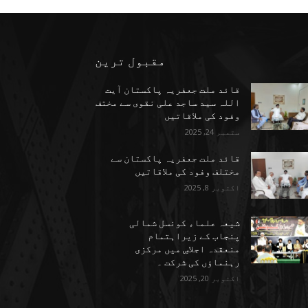
مقبول ترین
قائد ملت جعفریہ پاکستان آیت
اللہ سید ساجد علی نقوی سے مختف
وفود کی ملاقاتیں
ستمبر 24, 2025
قائد ملت جعفریہ پاکستان سے
مختلف وفود کی ملاقاتیں
اکتوبر 8, 2025
شیعہ علماء کونسل شمالی
پنجاب کے زیراہتمام
منعقدہ اجلاسِ میں مرکزی
رہنماؤں کی شرکت ۔
اکتوبر 20, 2025