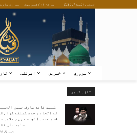
جمعہ, اگست 7, 2026
سائن ان / شمولیت
ہمارے بارے
سرورق
خبریں
ایونٹس
تار
تازہ ترین
شہید قائد عارف حسین الحسین
نے اتحاد و حدت کیلئے گراں ق
خدمات سر انجام دیں ، علامہ س
ساجد علی نقو
اگست 5, 2026