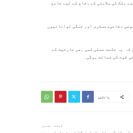
ے ملک کی سلامتی کے دفاع کے لیے جامع
صوصی دفاعی،عسکری اور جنگی توانائيوں
 کہ یہ حکمت عملی کسی بھی جارحیت کے
عی قوت کی ضمانت ہوگی۔
بانٹیں
گزشتہ مضمون
ایران کے ساتھ تعاون کا فروغ چاہتے ہیں: