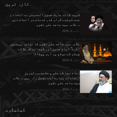
تازہ ترین
شہید قائد عارف حسین الحسینی نے اتحاد و
حدت کیلئے گراں قدر خدمات سر انجام دیں
، علامہ سید ساجد علی نقوی
اگست 5, 2026
علامہ سید ساجد علی نقوی کا نواسہ پیغمبر
اکرم ۖ امام حسین اور شہدائے کربلا کے
چہلم کے موقع پر اہم پیغام
اگست 3, 2026
امام رضا کے علم و حکمت سے لبریز
ارشادات ہمارے لئے مشعل راہ ہیں ، علامہ
سید ساجد علی نقوی
اگست 1, 2026
کیٹیگری