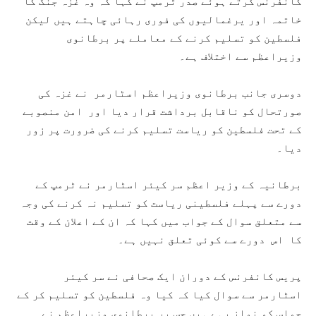
کانفرنس کرتے ہوئے صدر ٹرمپ نے کہا کہ وہ غزہ جنگ کا
خاتمہ اور یرغمالیوں کی فوری رہائی چاہتے ہیں لیکن
فلسطین کو تسلیم کرنے کے معاملے پر برطانوی
وزیراعظم سے اختلاف ہے۔
دوسری جانب برطانوی وزیراعظم اسٹارمر نے غزہ کی
صورتحال کو ناقابل برداشت قرار دیا اور امن منصوبے
کے تحت فلسطین کو ریاست تسلیم کرنے کی ضرورت پر زور
دیا۔
برطانیہ کے وزیر اعظم سر کیئر اسٹارمر نے ٹرمپ کے
دورے سے پہلے فلسطینی ریاست کو تسلیم نہ کرنے کی وجہ
سے متعلق سوال کے جواب میں کہا کہ ان کے اعلان کے وقت
کا اس دورے سے کوئی تعلق نہیں ہے۔
پریس کانفرنس کے دوران ایک صحافی نے سر کیئر
اسٹارمر سے سوال کیا کہ کیا وہ فلسطین کو تسلیم کر کے
حماس کو نواز رہے ہیں جس پر برطانوی وزیراعظم نے