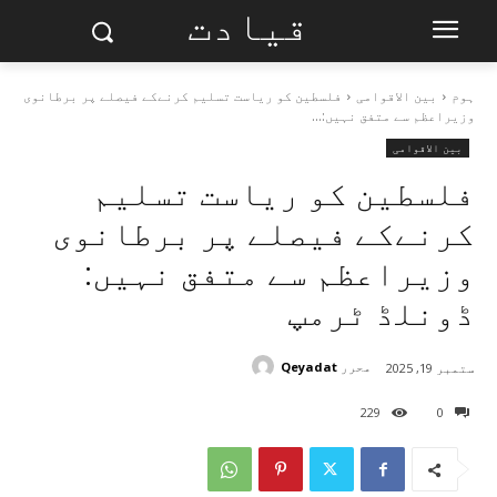
قیادت
ہوم
بین الاقوامی
فلسطین کو ریاست تسلیم کرنےکے فیصلے پر برطانوی
وزیراعظم سے متفق نہیں:...
بین الاقوامی
فلسطین کو ریاست تسلیم
کرنےکے فیصلے پر برطانوی
وزیراعظم سے متفق نہیں:
ڈونلڈ ٹرمپ
محرر
Qeyadat
ستمبر 19, 2025
229
0