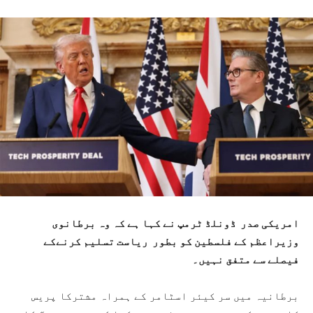
امریکی صدر ڈونلڈ ٹرمپ نے کہا ہے کہ وہ برطانوی
وزیراعظم کے فلسطین کو بطور ریاست تسلیم کرنےکے
فیصلے سے متفق نہیں۔
برطانیہ میں سر کیئر اسٹامر کے ہمراہ مشترکا پریس