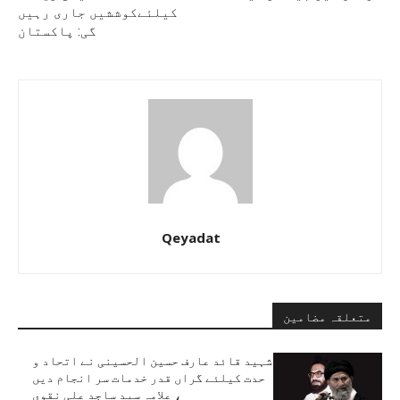
کیلئےکوششیں جاری رہیں
گی: پاکستان
Qeyadat
متعلقہ مضامین
شہید قائد عارف حسین الحسینی نے اتحاد و
حدت کیلئے گراں قدر خدمات سر انجام دیں
، علامہ سید ساجد علی نقوی