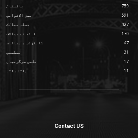
759
پاکستان
591
بین الاقوامی
427
مسلم ممالک
170
قائد کے مواقف
47
کانفرنس و بیانات
31
تنظیمی
17
علمی سرگرمیاں
11
ہفتۂِ رفتہ
Contact US