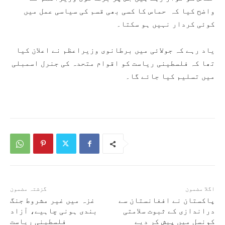
واضح کیا کہ حماس کا کسی بھی قسم کی سیاسی عمل میں
کوئی کردار نہیں ہو سکتا۔
یاد رہے کہ جولائی میں برطانوی وزیراعظم نے اعلان کیا
تھا کہ فلسطینی ریاست کو اقوام متحدہ کی جنرل اسمبلی
میں تسلیم کیا جائے گا۔
اگلا مضمون
گزشتہ مضمون
پاکستان نے افغانستان سے
غزہ میں غیر مشروط جنگ
دراندازی کے ثبوت سلامتی
بندی ہونی چاہیے، آزاد
کونسل میں پیش کر دیے
فلسطینی ریاست