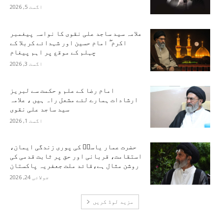
اگست 5, 2026
علامہ سید ساجد علی نقوی کا نواسہ پیغمبر
اکرم ۖ امام حسین اور شہدائے کربلا کے
چہلم کے موقع پر اہم پیغام
اگست 3, 2026
امام رضا کے علم و حکمت سے لبریز
ارشادات ہمارے لئے مشعل راہ ہیں ، علامہ
سید ساجد علی نقوی
اگست 1, 2026
حضرت عمار یاسرؑ کی پوری زندگی ایمان،
استقامت، قربانی اور حق پر ثابت قدمی کی
روشن مثال ہے،قائد ملت جعفریہ پاکستان
جولائی 24, 2026
مزید لوڈ کریں