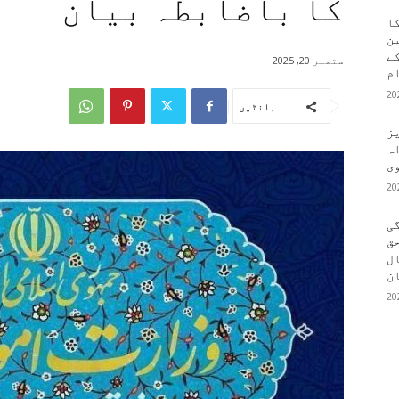
کا باضابطہ بیان
کا
ین
کے
ستمبر 20, 2025
م
بانٹیں
یز
ہ
وی
ی
ق
ال
ن