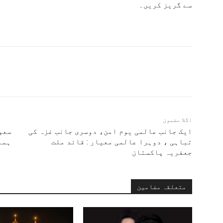
سے گریز کریں۔
اگلا مضمون
ایک جانب عالمی یوم امن، دوسری جانب غزہ کی
سعو
تباہی ، دوہرا عالمی معیار : قائد ملت
ہما
جعفریہ پاکستان
متعلقہ مضامین