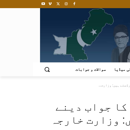
ی میڈیا
سوالات و جوابات
ھتے ہیں: وزارت...
کا جواب دینے
: وزارت خارجہ