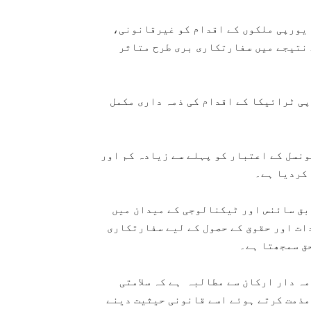
تین یورپی ملکوں کے اقدام کو غیرقانونی،
 نتیجے میں سفارتکاری بری طرح متاثر
پی ٹرائیکا کے اقدام کی ذمہ داری مکمل
کونسل کے اعتبار کو پہلے سے زیادہ کم اور
 کردیا ہے۔
ابق سائنس اور ٹیکنالوجی کے میدان میں
ات اور حقوق کے حصول کے لیے سفارتکاری
ق سمجھتا ہے۔
مہ دار ارکان سے مطالبہ ہے کہ سلامتی
مذمت کرتے ہوئے اسے قانونی حیثیت دینے