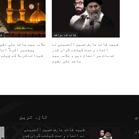
قائد کے مواقف
قا
شہید قائد عارف حسین الحسینی نے
علامہ سید ساجد علی نقو
اتحاد و حدت کیلئے گراں قدر
پیغمبر اکرم ۖ اما
خدمات سر انجام دیں ، علامہ سید
شہدائے کربلا کے چہلم 
ساجد علی نقوی
ی
تازہ ترین
شہید قائد عارف حسین الحسینی
ن
نے اتحاد و حدت کیلئے گراں قدر