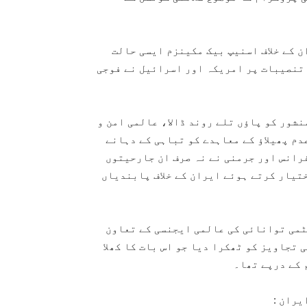
ن کے خلاف اسنیپ بیک مکینزم ایسی حالت
 تنصیبات پر امریکہ اور اسرائیل نے فوجی
نشور کو پاؤں تلے روند ڈالا، عالمی امن و
دم پھیلاؤ کے معاہدے کو تباہی کے دہانے
فرانس اور جرمنی نے نہ صرف ان جارحیتوں
تیار کرتے ہوئے ایران کے خلاف پابندیاں
ٹمی توانائی کی عالمی ایجنسی کے تعاون
تجاویز کو ٹھکرا دیا جو اس بات کا کھلا
 کے درپے تھا۔
یران :