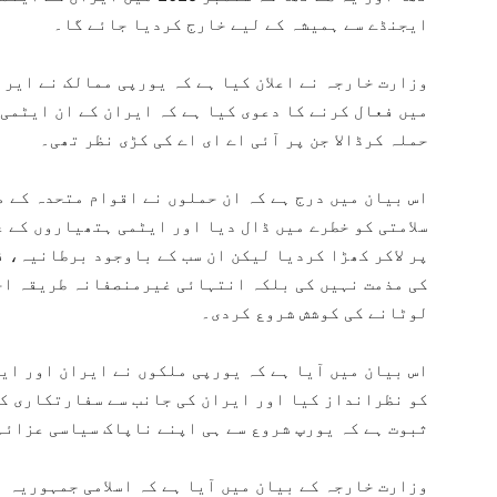
ایجنڈے سے ہمیشہ کے لیے خارج کردیا جائے گا۔
وزارت خارجہ نے اعلان کیا ہے کہ یورپی ممالک نے ایرا
میں فعال کرنے کا دعوی کیا ہے کہ ایران کے ان ایٹمی
حملہ کرڈالا جن پر آئی اے ای اے کی کڑی نظر تھی۔
اس بیان میں درج ہے کہ ان حملوں نے اقوام متحدہ کے م
سلامتی کو خطرے میں ڈال دیا اور ایٹمی ہتھیاروں کے ع
پر لاکر کھڑا کردیا لیکن ان سب کے باوجود برطانیہ، 
کی مذمت نہیں کی بلکہ انتہائی غیرمنصفانہ طریقہ اخ
لوٹانے کی کوشش شروع کردی۔
اس بیان میں آیا ہے کہ یورپی ملکوں نے ایران اور ای
کو نظرانداز کیا اور ایران کی جانب سے سفارتکاری کی 
ثبوت ہے کہ یورپ شروع سے ہی اپنے ناپاک سیاسی عزائم
وزارت خارجہ کے بیان میں آیا ہے کہ اسلامی جمہوریہ ا