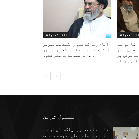
ئد کے مواقف
قائد کے مواقف
ی کا نواسہ
امام رضا کے علم و حکمت سے لبریز
م حسین اور
ارشادات ہمارے لئے مشعل راہ ہیں
کے موقع پر
، علامہ سید ساجد علی نقوی
اہم پیغام
مقبول ترین
قائد ملت جعفریہ پاکستان آیت
اللہ سید ساجد علی نقوی سے مختف