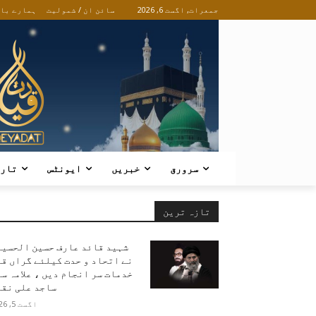
جمعرات, اگست 6, 2026
سائن ان / شمولیت
ہمارے با
سرورق
خبریں
ایونٹس
تار
تازہ ترین
شہید قائد عارف حسین الحسین
نے اتحاد و حدت کیلئے گراں ق
خدمات سر انجام دیں ، علامہ س
ساجد علی نقو
اگست 5, 2026