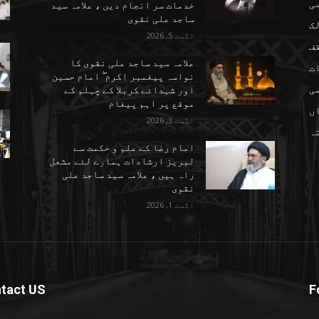
می
خدمات سر انجام دیں ، علامہ سید
ساجد علی نقوی
ک
اگست 5, 2026
ف
علامہ سید ساجد علی نقوی کا
ت
نواسہ پیغمبر اکرم ۖ امام حسین
ی
اور شہدائے کربلا کے چہلم کے
موقع پر اہم پیغام
ں
اگست 3, 2026
تہ
امام رضا کے علم و حکمت سے
لبریز ارشادات ہمارے لئے مشعل
راہ ہیں ، علامہ سید ساجد علی
نقوی
اگست 1, 2026
tact US
F