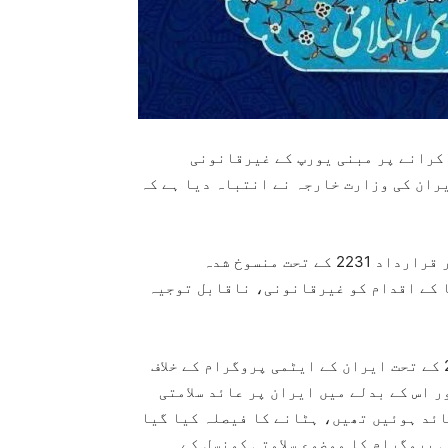
 جانب سے قرارداد 2231 کو منسوخ کرانے پر مبنی یورپ کے غیرقانونی
ران کی وزارت خارجہ نے انتباہ دیا ہے کہ
وزارت خارجہ کے باضابطہ بیان میں ایٹمی معاہدے اور قرارداد 2231 کے تحت منسوخ شدہ
 کے اقدام کو غیرقانونی، ناقابل توجیہ
اس بیان میں آیا ہے کہ سلامتی کونسل کی قرارداد 2231 کے تحت ایران کے ایٹمی پروگرام کے خلاف
 اس کے بدلے میں ایران پر عائد سلامتی
پابندیوں کو جو سن 2006 سے لیکر 2009 تک عائد ہوئیں تھیں، ہٹانے کا فیصلہ کیا گیا
20 میں ایران کے ایٹمی پروگرام کا موضوع سلامتی کونسل کے