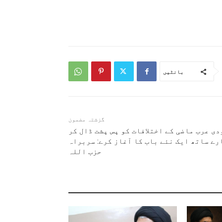
بانٹیں
گزشتہ مضمون
دی عرب ماضی کے اختلافات کو پس پشت ڈال کر
رے ساتھ ایک نئے باب کا آغاز کرے: سربراہ
حزب اللہ