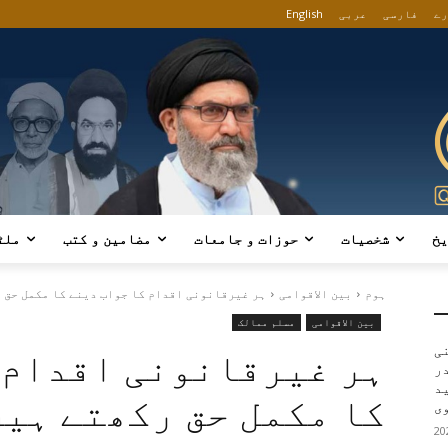
رے
فارسی
عربی
English
یخ
شخصیات
حوزات و جامعات
مضامین و کتب
ملٹ
ہوم
بین الاقوامی
ہر غیرقانونی اقدام کا جواب دینے کا مکمل حق رک
بین الاقوامی
مسلم ممالک
ی
ہر غیرقانونی اقدام 
در
ید
کا مکمل حق رکھتے ہیں
ی