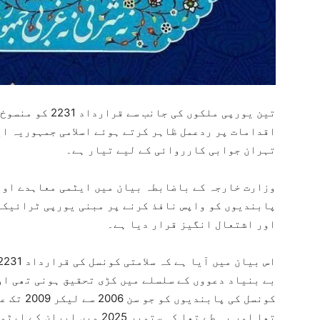
تین یورپی ملکوں کی
اقدامات پر ردعمل ظاہر کرتے ہوئے اسلامی جمہوریہ ای
تہران جوابی کارروائی کے لیے تیار ہے۔
پابندیوں کو واپس نافذ کرنے پر مبنی یورپی ٹرائیکا
اور اشتعال انگیز قرار دیا ہے۔
بے بنیاد دعووں کے سلسلے میں کڑی تحقیق ہونی تھی اور
کونسل کی 
تھا اور یہ طے تھا کہ ستمبر 25