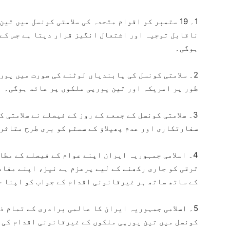
1۔ 19 ستمبر کو اقوام متحدہ کی سلامتی کونسل میں 
ناقابل توجیہ اور اشتعال انگیز قرار دیتا ہے جس کے
ہوگی۔
2۔ سلامتی کونسل کی پابندیاں لوٹنے کی صورت میں یور
طور پر امریکہ اور تین یورپی ملکوں پر عائد ہوگی۔
3۔ سلامتی کونسل کے جمعے کے روز کے فیصلے نے سلامتی 
سفارتکاری اور عدم پھیلاؤ کے سسٹم کو بری طرح متاثر
4۔ اسلامی جمہوریہ ایران اپنے عوام کے فیصلے کے مط
ترقی کو جاری رکھنے کے لیے پرعزم ہے نیز، اپنے مفاد
کے ساتھ ساتھ ہر غیرقانونی اقدام کے جواب کو اپنا ح
5۔ اسلامی جمہوریہ ایران کا عالمی برادری کے تمام ذ
کونسل میں تین یورپی ملکوں کے غیرقانونی اقدام کی 