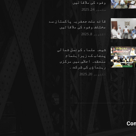
وفود کی ملاقاتیں
ستمبر 24, 2025
قائد ملت جعفریہ پاکستان سے
مختلف وفود کی ملاقاتیں
اکتوبر 8, 2025
شیعہ علماء کونسل شمالی
پنجاب کے زیراہتمام
منعقدہ اجلاسِ میں مرکزی
رہنماؤں کی شرکت ۔
اکتوبر 20, 2025
Con