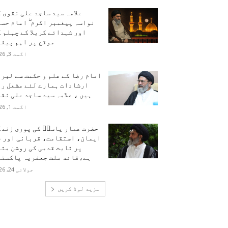
علامہ سید ساجد علی نقوی 
نواسہ پیغمبر اکرم ۖ امام حس
اور شہدائے کربلا کے چہلم 
موقع پر اہم پیغا
اگست 3, 2026
امام رضا کے علم و حکمت سے لبر
ارشادات ہمارے لئے مشعل را
ہیں ، علامہ سید ساجد علی نق
اگست 1, 2026
حضرت عمار یاسرؑ کی پوری زندگ
ایمان، استقامت، قربانی اور ح
پر ثابت قدمی کی روشن مث
ہے،قائد ملت جعفریہ پاکستا
جولائی 24, 2026
مزید لوڈ کریں