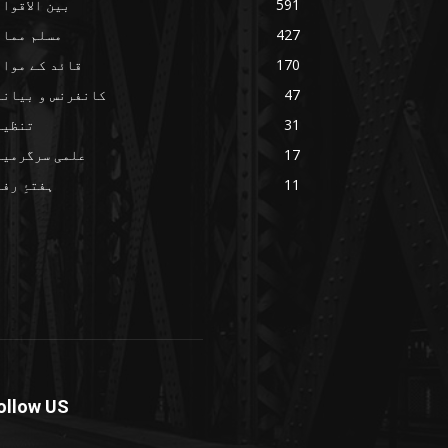
591
بین الاقوا
427
مسلم ممال
170
قائد کے مواق
47
کانفرنس و بیانا
31
تنظیم
17
علمی سرگرمیا
11
ہفتۂِ رف
ollow US