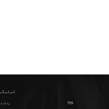
کیٹیگر
759
پاکستا