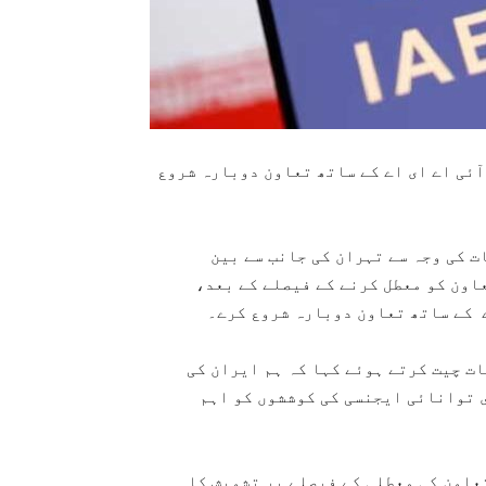
ئی اے ای اے کے ساتھ تعاون دوبارہ شروع
 کی وجہ سے تہران کی جانب سے بین
اون کو معطل کرنے کے فیصلے کے بعد،
ے کے ساتھ تعاون دوبارہ شروع کرے۔
ت چیت کرتے ہوئے کہا کہ ہم ایران کی
 توانائی ایجنسی کی کوششوں کو اہم
عاون کی معطلی کے فیصلے پر تشویش کا