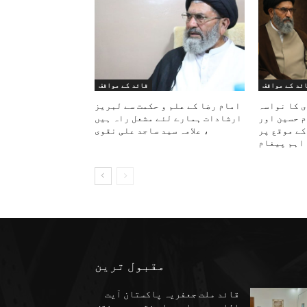
ئد کے مواقف
قائد کے مواقف
ی کا نواسہ
امام رضا کے علم و حکمت سے لبریز
م حسین اور
ارشادات ہمارے لئے مشعل راہ ہیں
کے موقع پر
، علامہ سید ساجد علی نقوی
اہم پیغام
مقبول ترین
قائد ملت جعفریہ پاکستان آیت