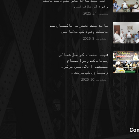
اللہ سید ساجد علی نقوی سے مختف
وفود کی ملاقاتیں
ستمبر 24, 2025
قائد ملت جعفریہ پاکستان سے
مختلف وفود کی ملاقاتیں
اکتوبر 8, 2025
شیعہ علماء کونسل شمالی
پنجاب کے زیراہتمام
منعقدہ اجلاسِ میں مرکزی
رہنماؤں کی شرکت ۔
اکتوبر 20, 2025
Con