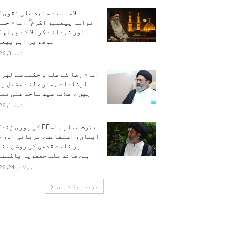
علامہ سید ساجد علی نقوی 
نواسہ پیغمبر اکرم ۖ امام حس
اور شہدائے کربلا کے چہلم 
موقع پر اہم پیغا
اگست 3, 2026
امام رضا کے علم و حکمت سے لبر
ارشادات ہمارے لئے مشعل را
ہیں ، علامہ سید ساجد علی نق
اگست 1, 2026
حضرت عمار یاسرؑ کی پوری زندگ
ایمان، استقامت، قربانی اور ح
پر ثابت قدمی کی روشن مث
ہے،قائد ملت جعفریہ پاکستا
جولائی 24, 2026
مزید لوڈ کریں