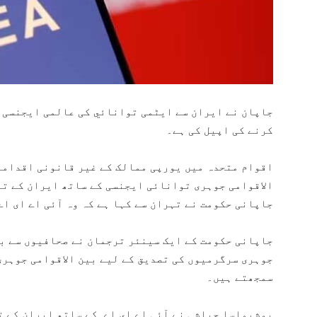
جاپان نے ایران سے ایٹمی توانائي کی عالمی ایجنسی آ
کرنے کی اپیل کی ہے۔
اقوام متحدہ میں یورپی ممالک کے غیر قانونی اقدامات
الاقوامی جوہری توانائی ایجنسی کے ساتھ ایران کے تع
جاپانی حکومت نے تہران سے کہا ہے کہ وہ آئی اے ای ا
جاپانی حکومت کے ایک سینئر ترجمان نے صحافیوں سے با
جوہری سرگرمیوں کی تصدیق کے لیے بین الاقوامی جوہری
سمجھتے ہیں۔
یوشیماسا حیاشی نے آئی اے ای اے کے ساتھ ایران کے ت