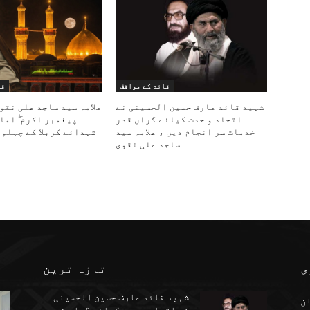
قائد کے مواقف
قا
شہید قائد عارف حسین الحسینی نے
علامہ سید ساجد علی نقو
اتحاد و حدت کیلئے گراں قدر
پیغمبر اکرم ۖ اما
خدمات سر انجام دیں ، علامہ سید
شہدائے کربلا کے چہلم 
ساجد علی نقوی
ی
تازہ ترین
شہید قائد عارف حسین الحسینی
ن