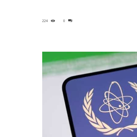
224
0