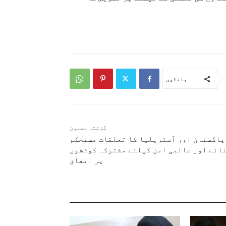
بانٹیں
گزشتہ مضمون
پاکستان اور آسٹریلیا کا تعلقات مستحکم
انے اور عالمی امن کیلئے مشترکہ کوششوں
پر اتفاق