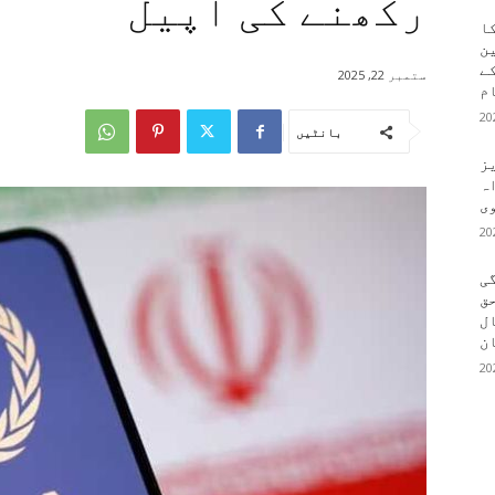
رکھنے کی اپیل
کا
ین
کے
ستمبر 22, 2025
م
بانٹیں
یز
ہ
وی
ی
ق
ال
ن