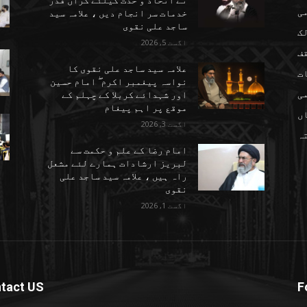
نے اتحاد و حدت کیلئے گراں قدر
می
خدمات سر انجام دیں ، علامہ سید
ساجد علی نقوی
ک
اگست 5, 2026
ف
علامہ سید ساجد علی نقوی کا
ت
نواسہ پیغمبر اکرم ۖ امام حسین
ی
اور شہدائے کربلا کے چہلم کے
موقع پر اہم پیغام
ں
اگست 3, 2026
تہ
امام رضا کے علم و حکمت سے
لبریز ارشادات ہمارے لئے مشعل
راہ ہیں ، علامہ سید ساجد علی
نقوی
اگست 1, 2026
tact US
F