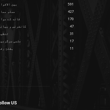
591
بین الاقوا
427
مسلم ممال
170
قائد کے مواق
47
کانفرنس و بیانا
31
تنظیم
17
علمی سرگرمیا
11
ہفتۂِ رف
ollow US