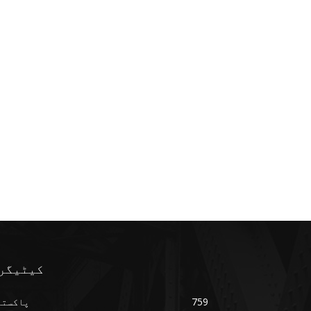
کیٹیگر
759
پاکستا