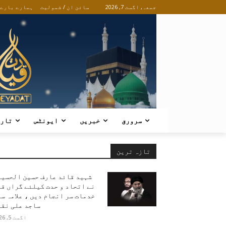
جمعہ, اگست 7, 2026
سائن ان / شمولیت
ہمارے بارے
سرورق
خبریں
ایونٹس
تار
تازہ ترین
شہید قائد عارف حسین الحسین
نے اتحاد و حدت کیلئے گراں ق
خدمات سر انجام دیں ، علامہ س
ساجد علی نقو
اگست 5, 2026