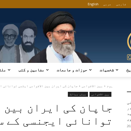
فارسی
عربی
English
یخ
شخصیات
حوزات و جامعات
مضامین و کتب
ملٹ
ہوم
بین الاقوامی
جاپان کی ایران بین الاقوامی ایٹمی توانائی ای
بین الاقوامی
مسلم ممالک
ی
جاپان کی ایران بین ا
در
ید
توانائی ایجنسی کے س
ی