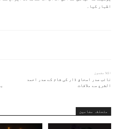
اظہار کیا۔
اگلا مضمون
نائب صدر اسحاق ڈار کی شام کے صدر احمد
الشرع سے ملاقات
بن
متعلقہ مضامین