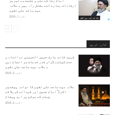
امام رضا کے علم و حکمت سے لبریز
ارشادات ہمارے لئے مشعل راہ ہیں ، علامہ
سید ساجد علی نقوی
اگست 1, 2026
قائد کے مواقف
تازہ ترین
شہید قائد عارف حسین الحسینی نے اتحاد و
حدت کیلئے گراں قدر خدمات سر انجام دیں
، علامہ سید ساجد علی نقوی
اگست 5, 2026
علامہ سید ساجد علی نقوی کا نواسہ پیغمبر
اکرم ۖ امام حسین اور شہدائے کربلا کے
چہلم کے موقع پر اہم پیغام
اگست 3, 2026