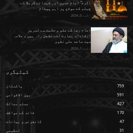
اکرم ۖ امام حسین اور شہدائے کربلا کے
چہلم کے موقع پر اہم پیغام
اگست 3, 2026
امام رضا کے علم و حکمت سے لبریز
ارشادات ہمارے لئے مشعل راہ ہیں ، علامہ
سید ساجد علی نقوی
اگست 1, 2026
کیٹیگری
759
پاکستان
591
بین الاقوامی
427
مسلم ممالک
170
قائد کے مواقف
47
کانفرنس و بیانات
31
تنظیمی