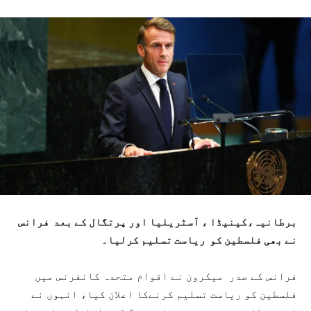
برطانیہ،کینیڈا ، آسٹریلیا اور پرتگال کے بعد فرانس
نے بھی فلسطین کو ریاست تسلیم کرلیا۔
فرانس کے صدر میکرون نے اقوام متحدہ کانفرنس میں
فلسطین کو ریاست تسلیم کرنےکا اعلان کیا، انہوں نے