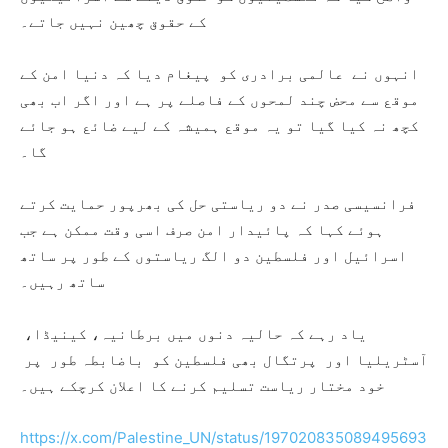
کے حقوق چھین نہیں جاتے۔
انہوں نے عالمی برادری کو پیغام دیا کہ دنیا امن کے
موقع سے محض چند لمحوں کے فاصلے پر ہے اور اگر اب بھی
کچھ نہ کیا گیا تو یہ موقع ہمیشہ کے لیے ضائع ہو جائے
گا۔
فرانسیسی صدر نے دو ریاستی حل کی بھرپور حمایت کرتے
ہوئے کہا کہ پائیدار امن صرف اسی وقت ممکن ہے جب
اسرائیل اور فلسطین دو الگ ریاستوں کے طور پر ساتھ
ساتھ رہیں۔
یاد رہے کہ حالیہ دنوں میں برطانیہ، کینیڈا،
آسٹریلیا اور پرتگال بھی فلسطین کو باضابطہ طور پر
خود مختار ریاست تسلیم کرنے کا اعلان کرچکے ہیں۔
https://x.com/Palestine_UN/status/197020835089495693