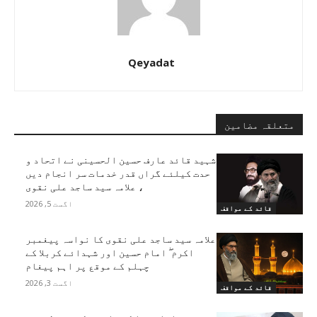
Qeyadat
متعلقہ مضامین
شہید قائد عارف حسین الحسینی نے اتحاد و
حدت کیلئے گراں قدر خدمات سر انجام دیں
، علامہ سید ساجد علی نقوی
اگست 5, 2026
قائد کے مواقف
علامہ سید ساجد علی نقوی کا نواسہ پیغمبر
اکرم ۖ امام حسین اور شہدائے کربلا کے
چہلم کے موقع پر اہم پیغام
اگست 3, 2026
قائد کے مواقف