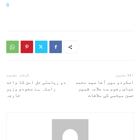
8
اگلا مضمون
گزشتہ مضمون
اسکردو میں آغا سید محمد
دو ریاستی حل امن کا واحد
عباس رضوی سے علامہ شبیر
راستہ ہے: سعودی وزیر
حسن میثمی کی ملاقات
خارجہ