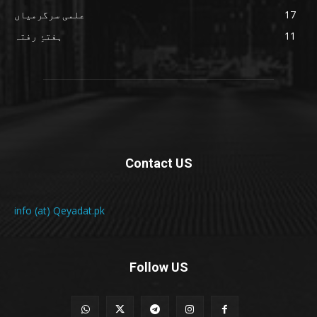
17
علمی سرگرمیاں
11
ہفتۂِ رفتہ
Contact US
info (at) Qeyadat.pk
Follow US