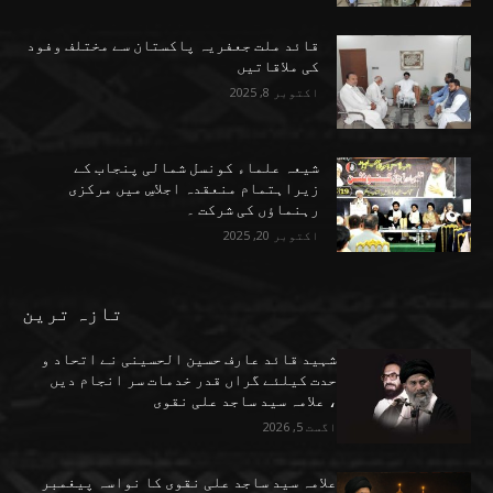
قائد ملت جعفریہ پاکستان سے مختلف وفود
کی ملاقاتیں
اکتوبر 8, 2025
شیعہ علماء کونسل شمالی پنجاب کے
زیراہتمام منعقدہ اجلاسِ میں مرکزی
رہنماؤں کی شرکت ۔
اکتوبر 20, 2025
تازہ ترین
شہید قائد عارف حسین الحسینی نے اتحاد و
حدت کیلئے گراں قدر خدمات سر انجام دیں
، علامہ سید ساجد علی نقوی
اگست 5, 2026
علامہ سید ساجد علی نقوی کا نواسہ پیغمبر