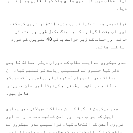
اپنے خطاب میں غزہ میں جاری جنگ کو ناقابلِ جواز قرار
دیا۔
فرانسیسی صدر نےکہا کہ ہم مزید انتظار نہیں کرسکتے
اور اب وقت آ گیا ہے کہ یہ جنگ مکمل طور پر ختم کی
جائے اور حماس کے زیر حراست باقی 48 مغویوں کو فوری
رہا کیا جائے۔
صدر میکرون نے اپنے خطاب کے دوران دیگر ممالک کا بھی
ذکر کیا جنہوں نے فلسطینی ریاست کو تسلیم کیا، ان
ممالک میں اندورا، آسٹریلیا، بیلجیم، لکسمبرگ،
مالٹا، مراکش، برطانیہ، کینیڈا اور سان مارینو
شامل ہیں۔
صدر میکرون نے کہا کہ ان ممالک نےجولائی میں ہماری
اپیل کا جواب دیا اور امن کےلیے ذمہ دارانہ اور
ضروری آپشن کا انتخاب کیا۔ فرانسیسی صدر میکرون نے
واضح کیا کہ فلسطینیوں کو حقوق دینے سے اسرائیلیوں