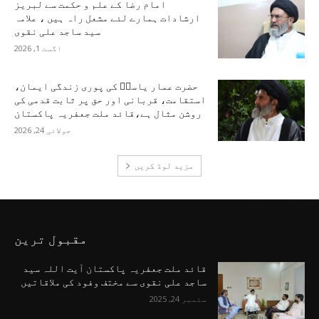
امام رضا کے علم و حکمت سے لبریز
ارشادات ہمارے لئے مشعل راہ ہیں ، علامہ
سید ساجد علی نقوی
اگست 1, 2026
حضرت عمار یاسرؑ کی پوری زندگی ایمان،
استقامت، قربانی اور حق پر ثابت قدمی کی
روشن مثال ہے،قائد ملت جعفریہ پاکستان
جولائی 24, 2026
مزید لوڈ کریں
مقبول ترین
قائد ملت جعفریہ پاکستان آیت اللہ سید
ساجد علی نقوی سے مختف وفود کی ملاقاتیں
ستمبر 24, 2025