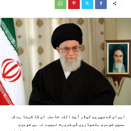
ایران کے سپریم لیڈر آیت اللہ خامنہ ای کا کہنا ہے کہ
ہمیں جوہری ہتھیاروں کی ضرورت نہیں، نہ ہی جوہری