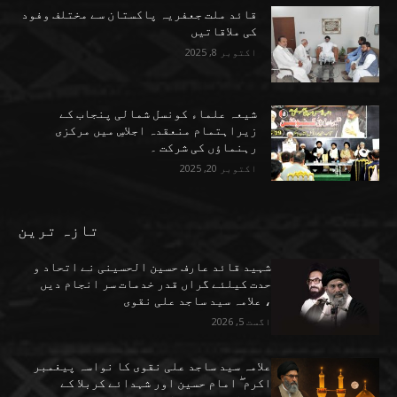
قائد ملت جعفریہ پاکستان سے مختلف وفود
کی ملاقاتیں
اکتوبر 8, 2025
شیعہ علماء کونسل شمالی پنجاب کے
زیراہتمام منعقدہ اجلاسِ میں مرکزی
رہنماؤں کی شرکت ۔
اکتوبر 20, 2025
تازہ ترین
شہید قائد عارف حسین الحسینی نے اتحاد و
حدت کیلئے گراں قدر خدمات سر انجام دیں
، علامہ سید ساجد علی نقوی
اگست 5, 2026
علامہ سید ساجد علی نقوی کا نواسہ پیغمبر
اکرم ۖ امام حسین اور شہدائے کربلا کے