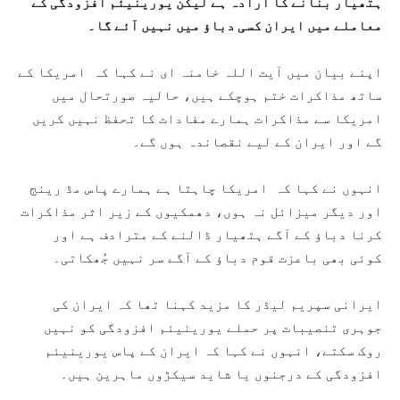
ہتھیار بنانے کا ارادہ ہے لیکن یورینیئم افزودگی کے
معاملے میں ایران کسی دباؤ میں نہیں آئے گا۔
اپنے بیان میں آیت اللہ خامنہ ای نے کہا کہ امریکا کے
ساتھ مذاکرات ختم ہوچکے ہیں، حالیہ صورتحال میں
امریکا سے مذاکرات ہمارے مفادات کا تحفظ نہیں کریں
گے اور ایران کے لیے نقصاندہ ہوں گے۔
انہوں نے کہا کہ امریکا چاہتا ہے ہمارے پاس مڈ رینج
اور دیگر میزائل نہ ہوں، دھمکیوں کے زیر اثر مذاکرات
کرنا دباؤ کے آگے ہتھیار ڈالنے کے مترادف ہے اور
کوئی بھی باعزت قوم دباؤ کے آگے سر نہیں جُھکاتی۔
ایرانی سپریم لیڈر کا مزید کہنا تھا کہ ایران کی
جوہری تنصیبات پر حملے یورینیئم افزودگی کو نہیں
روک سکتے، انہوں نے کہا کہ ایران کے پاس یورینیئم
افزودگی کے درجنوں یا شاید سیکڑوں ماہرین ہیں۔