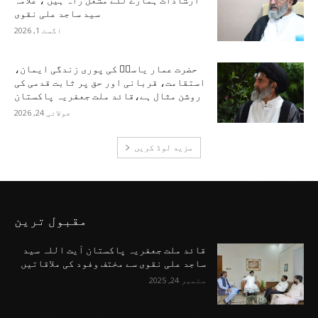
ارشادات ہمارے لئے مشعل راہ ہیں ، علامہ
سید ساجد علی نقوی
اگست 1, 2026
حضرت عمار یاسرؑ کی پوری زندگی ایمان،
استقامت، قربانی اور حق پر ثابت قدمی کی
روشن مثال ہے،قائد ملت جعفریہ پاکستان
جولائی 24, 2026
مزید لوڈ کریں
مقبول ترین
قائد ملت جعفریہ پاکستان آیت اللہ سید
ساجد علی نقوی سے مختف وفود کی ملاقاتیں
ستمبر 24, 2025