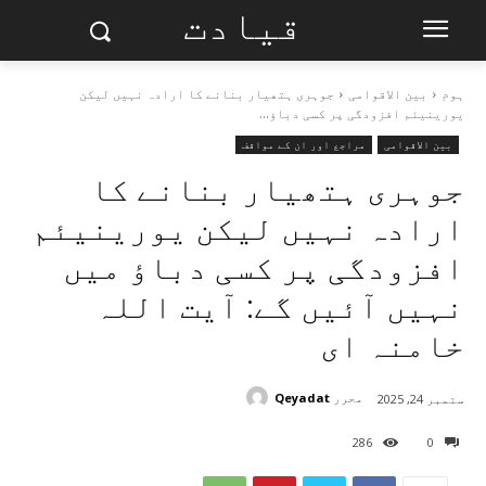
قیادت
ہوم
بین الاقوامی
جوہری ہتھیار بنانے کا ارادہ نہیں لیکن
یورینیئم افزودگی پر کسی دباؤ...
بین الاقوامی
مراجع اور ان کے مواقف
جوہری ہتھیار بنانے کا
ارادہ نہیں لیکن یورینیئم
افزودگی پر کسی دباؤ میں
نہیں آئیں گے: آیت اللہ
خامنہ ای
محرر
Qeyadat
ستمبر 24, 2025
286
0