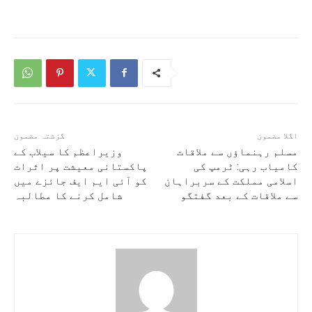
اگلا مضمون
گزشتہ مضمون
مسلم رہنماؤں سے ملاقات
وزیراعظم کا سیلاب کے
کامیاب رہی: ٹرمپ کی
پاکستانی معیشت پر اثرات
اسلامی مملکت کے سربراہان
کو آئی ایم ایف جائزے میں
سے ملاقات کے بعد گفتگو
شامل کرنے کا مطالبہ