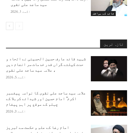
سید ساجد علی نقوی
اگست 1, 2026
قائد کے مواقف
تازہ ترین
شہید قائد عارف حسین الحسینی نے اتحاد و
حدت کیلئے گراں قدر خدمات سر انجام دیں
، علامہ سید ساجد علی نقوی
اگست 5, 2026
علامہ سید ساجد علی نقوی کا نواسہ پیغمبر
اکرم ۖ امام حسین اور شہدائے کربلا کے
چہلم کے موقع پر اہم پیغام
اگست 3, 2026
امام رضا کے علم و حکمت سے لبریز