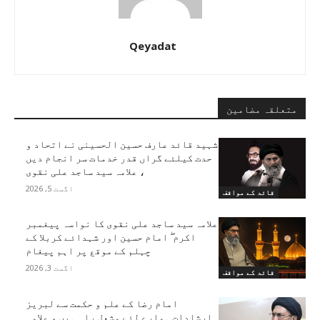
Qeyadat
متعلقہ مضامین
شہید قائد عارف حسین الحسینی نے اتحاد و
حدت کیلئے گراں قدر خدمات سر انجام دیں
، علامہ سید ساجد علی نقوی
اگست 5, 2026
قائد کے مواقف
علامہ سید ساجد علی نقوی کا نواسہ پیغمبر
اکرم ۖ امام حسین اور شہدائے کربلا کے
چہلم کے موقع پر اہم پیغام
اگست 3, 2026
قائد کے مواقف
امام رضا کے علم و حکمت سے لبریز
ارشادات ہمارے لئے مشعل راہ ہیں ، علامہ