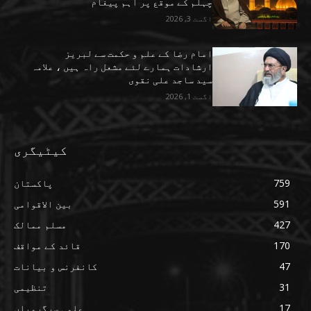
چہلم کے موقع پر اہم پیغام
اگست 3, 2026
امام رضا کے علم و حکمت سے لبریز
ارشادات ہمارے لئے مشعل راہ ہیں ، علامہ
سید ساجد علی نقوی
اگست 1, 2026
کیٹیگری
759
پاکستان
591
بین الاقوامی
427
مسلم ممالک
170
قائد کے مواقف
47
کانفرنس و بیانات
31
تنظیمی
17
علمی سرگرمیاں