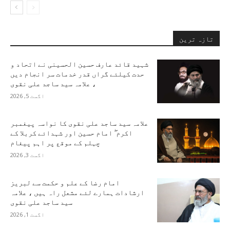
تازہ ترین
شہید قائد عارف حسین الحسینی نے اتحاد و
حدت کیلئے گراں قدر خدمات سر انجام دیں
، علامہ سید ساجد علی نقوی
اگست 5, 2026
علامہ سید ساجد علی نقوی کا نواسہ پیغمبر
اکرم ۖ امام حسین اور شہدائے کربلا کے
چہلم کے موقع پر اہم پیغام
اگست 3, 2026
امام رضا کے علم و حکمت سے لبریز
ارشادات ہمارے لئے مشعل راہ ہیں ، علامہ
سید ساجد علی نقوی
اگست 1, 2026