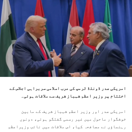
امریکی صدر ڈونلڈ ٹرمپ کی عرب اسلامی سربراہی اجلاس کے
اختتام پر وزیر اعظم شہباز شریف سے ملاقات ہوئی۔
امریکی صدر اور وزیر اعظم شہباز شریف کے مابین
خوشگوار ماحول میں غیر رسمی گفتگو ہوئی، دونوں
رہنماؤں نے مصافحہ کیا، اس ملاقات میں نائب وزیراعظم