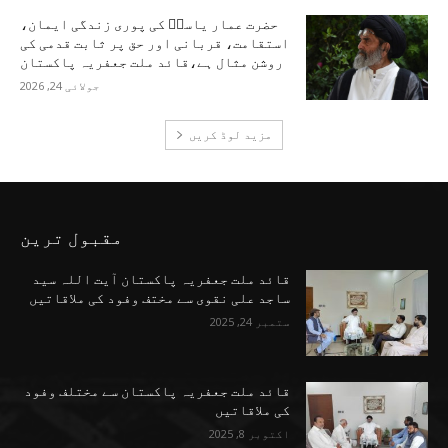
حضرت عمار یاسرؑ کی پوری زندگی ایمان،
استقامت، قربانی اور حق پر ثابت قدمی کی
روشن مثال ہے،قائد ملت جعفریہ پاکستان
جولائی 24, 2026
مزید لوڈ کریں
مقبول ترین
قائد ملت جعفریہ پاکستان آیت اللہ سید
ساجد علی نقوی سے مختف وفود کی ملاقاتیں
ستمبر 24, 2025
قائد ملت جعفریہ پاکستان سے مختلف وفود
کی ملاقاتیں
اکتوبر 8, 2025