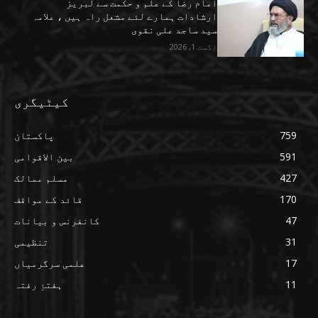
امام رضا کے علم و حکمت سے لبریز
ارشادات ہمارے لئے مشعل راہ ہیں ، علامہ
سید ساجد علی نقوی
اگست 1, 2026
کیٹیگری
759
پاکستان
591
بین الاقوامی
427
مسلم ممالک
170
قائد کے مواقف
47
کانفرنس و بیانات
31
تنظیمی
17
علمی سرگرمیاں
11
ہفتۂِ رفتہ