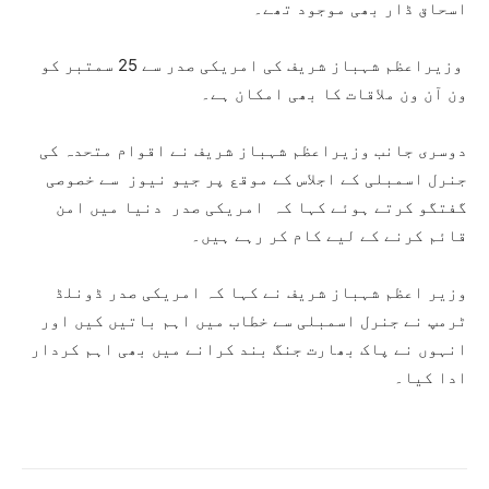
اسحاق ڈار بھی موجود تھے۔
وزیراعظم شہباز شریف کی امریکی صدر سے 25 سمتبر کو
ون آن ون ملاقات کا بھی امکان ہے۔
دوسری جانب وزیراعظم شہباز شریف نے اقوام متحدہ کی
جنرل اسمبلی کے اجلاس کے موقع پر جیو نیوز سے خصوصی
گفتگو کرتے ہوئے کہا کہ امریکی صدر دنیا میں امن
قائم کرنے کے لیے کام کر رہے ہیں۔
وزیر اعظم شہباز شریف نے کہا کہ امریکی صدر ڈونلڈ
ٹرمپ نے جنرل اسمبلی سے خطاب میں اہم باتیں کیں اور
انہوں نے پاک بھارت جنگ بند کرانے میں بھی اہم کردار
ادا کیا۔