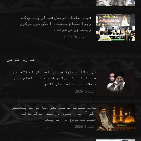
شیعہ علماء کونسل شمالی پنجاب کے
زیراہتمام منعقدہ اجلاسِ میں مرکزی
رہنماؤں کی شرکت ۔
اکتوبر 20, 2025
تازہ ترین
شہید قائد عارف حسین الحسینی نے اتحاد و
حدت کیلئے گراں قدر خدمات سر انجام دیں
، علامہ سید ساجد علی نقوی
اگست 5, 2026
علامہ سید ساجد علی نقوی کا نواسہ پیغمبر
اکرم ۖ امام حسین اور شہدائے کربلا کے
چہلم کے موقع پر اہم پیغام
اگست 3, 2026