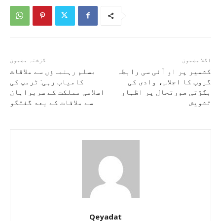
اگلا مضمون
گزشتہ مضمون
کشمیر پر او آئی سی رابطہ
مسلم رہنماؤں سے ملاقات
گروپ کا اجلاس، وادی کی
کامیاب رہی: ٹرمپ کی
بگڑتی صورتحال پر اظہار
اسلامی مملکت کے سربراہان
تشویش
سے ملاقات کے بعد گفتگو
Qeyadat