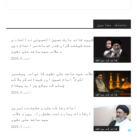
متعلقہ مضامین
شہید قائد عارف حسین الحسینی نے اتحاد و
حدت کیلئے گراں قدر خدمات سر انجام دیں
، علامہ سید ساجد علی نقوی
اگست 5, 2026
قائد کے مواقف
علامہ سید ساجد علی نقوی کا نواسہ پیغمبر
اکرم ۖ امام حسین اور شہدائے کربلا کے
چہلم کے موقع پر اہم پیغام
اگست 3, 2026
قائد کے مواقف
امام رضا کے علم و حکمت سے لبریز
ارشادات ہمارے لئے مشعل راہ ہیں ، علامہ
سید ساجد علی نقوی
اگست 1, 2026
قائد کے مواقف