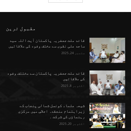
مقبول ترین
قائد ملت جعفریہ پاکستان آیت اللہ سید
ساجد علی نقوی سے مختف وفود کی ملاقاتیں
ستمبر 24, 2025
قائد ملت جعفریہ پاکستان سے مختلف وفود
کی ملاقاتیں
اکتوبر 8, 2025
شیعہ علماء کونسل شمالی پنجاب کے
زیراہتمام منعقدہ اجلاسِ میں مرکزی
رہنماؤں کی شرکت ۔
اکتوبر 20, 2025