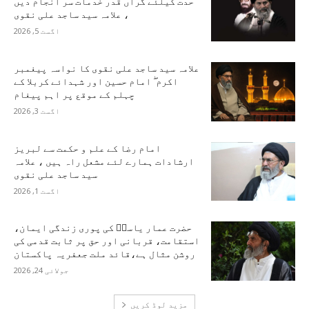
حدت کیلئے گراں قدر خدمات سر انجام دیں
، علامہ سید ساجد علی نقوی
اگست 5, 2026
علامہ سید ساجد علی نقوی کا نواسہ پیغمبر
اکرم ۖ امام حسین اور شہدائے کربلا کے
چہلم کے موقع پر اہم پیغام
اگست 3, 2026
امام رضا کے علم و حکمت سے لبریز
ارشادات ہمارے لئے مشعل راہ ہیں ، علامہ
سید ساجد علی نقوی
اگست 1, 2026
حضرت عمار یاسرؑ کی پوری زندگی ایمان،
استقامت، قربانی اور حق پر ثابت قدمی کی
روشن مثال ہے،قائد ملت جعفریہ پاکستان
جولائی 24, 2026
مزید لوڈ کریں