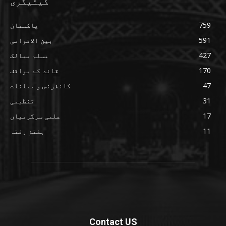
کیٹیگری
759
پاکستان
591
بین الاقوامی
427
مسلم ممالک
170
قائد کے مواقف
47
کانفرنس و بیانات
31
تنظیمی
17
علمی سرگرمیاں
11
ہفتۂِ رفتہ
Contact US