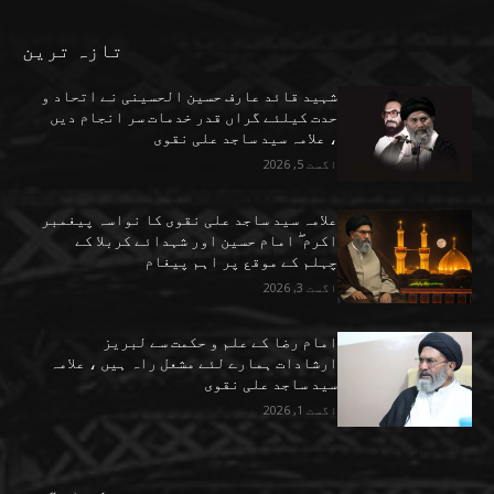
تازہ ترین
شہید قائد عارف حسین الحسینی نے اتحاد و
حدت کیلئے گراں قدر خدمات سر انجام دیں
، علامہ سید ساجد علی نقوی
اگست 5, 2026
علامہ سید ساجد علی نقوی کا نواسہ پیغمبر
اکرم ۖ امام حسین اور شہدائے کربلا کے
چہلم کے موقع پر اہم پیغام
اگست 3, 2026
امام رضا کے علم و حکمت سے لبریز
ارشادات ہمارے لئے مشعل راہ ہیں ، علامہ
سید ساجد علی نقوی
اگست 1, 2026