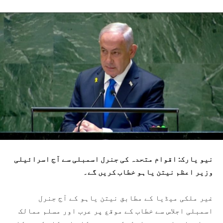
نیو یارک: اقوام متحدہ کی جنرل اسمبلی سے آج اسرائیلی
وزیر اعظم نیتن یاہو خطاب کریں گے۔
غیر ملکی میڈیا کے مطابق نیتن یاہو کے آج جنرل
اسمبلی اجلاس سے خطاب کے موقع پر عرب اور مسلم ممالک