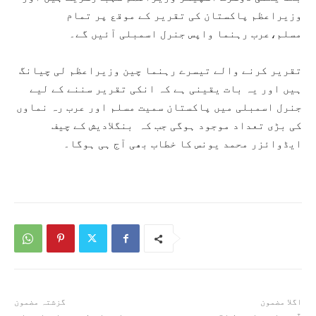
وزیراعظم پاکستان کی تقریر کے موقع پر تمام
مسلم،عرب رہنما واپس جنرل اسمبلی آئیں گے۔
تقریر کرنے والے تیسرے رہنما چین وزیراعظم لی چیانگ
ہیں اور یہ بات یقینی ہے کہ انکی تقریر سننے کے لیے
جنرل اسمبلی میں پاکستان سمیت مسلم اور عرب رہ نماوں
کی بڑی تعداد موجود ہوگی جب کہ بنگلادیش کے چیف
ایڈوائزر محمد یونس کا خطاب بھی آج ہی ہوگا۔
اگلا مضمون
گزشتہ مضمون