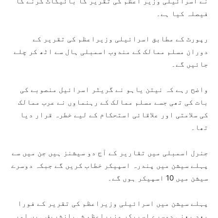
نے اسرائیلی وزیر اعظم کی تقریر کا بائیکاٹ کرنے کا
فیصلہ کیا ہے۔
رپورٹ کے مطابق اسرائیلی وزیراعظم کی تقریر کے
دوران مسلم ممالک کے مندوب اسمبلی ہال سے اٹھ کر چلے
جائیں گے۔
واضح رہے کہ نیتن یاہو نے گریٹر اسرائیل منصوبے کی
بات کی تھی جسے مسلم ممالک کے رہنماوں نے عرب ممالک
کی سلامتی اور علاقائی استحکام کے لیے خطرہ قرار دیا
تھا۔
جنرل اسمبلی میں تقاریر کے آج دو سیشنز ہیں جن میں سے
پہلے سیشن میں پندرہ اسپیکر خطاب کریں گے جبکہ دوسرے
سیشن میں 10 اسپیکر ہوں گے۔
پہلے سیشن میں اسرائیلی وزیراعظم کی تقریر کے فورا
بعد یعنی دوسرے اسپیکر وزیراعظم شہبازشریف ہیں اور