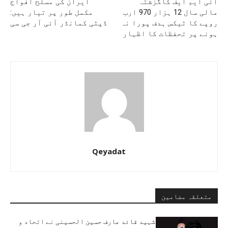
آئی ایم ایف کاگزشتہ
ایران کی مسلح افواج
مالی سال 12 ہزار 970 ارب
مکمل طور پر تیار ہیں:
روپے کا ٹیکس ہدف پورا نہ
ڈپٹی کمانڈر آئی آر جی سی
ہونے پر تحفظات کا اظہار
Qeyadat
متعلقہ مضامین
شہید قائد عارف حسین الحسینی نے اتحاد و