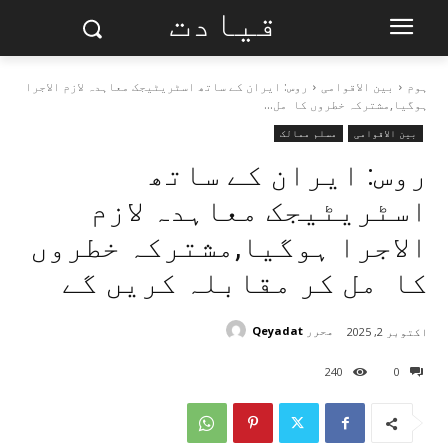
قیادت
ہوم
بین الاقوامی
روس: ایران کے ساتھ اسٹریٹیجک معاہدہ لازم الاجرا
ہوگیا,مشترکہ خطروں کا مل...
بین الاقوامی
مسلم ممالک
روس: ایران کے ساتھ
اسٹریٹیجک معاہدہ لازم
الاجرا ہوگیا,مشترکہ خطروں
کا مل کر مقابلہ کریں گے
محرر
Qeyadat
اکتوبر 2, 2025
240
0