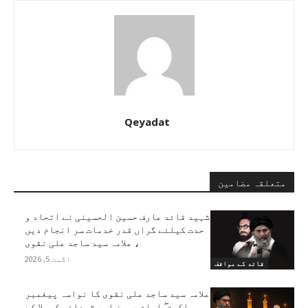
Qeyadat
متعلقہ مضامین
شہید قائد عارف حسین الحسینی نے اتحاد و
حدت کیلئے گراں قدر خدمات سر انجام دیں
، علامہ سید ساجد علی نقوی
اگست 5, 2026
قائد کے مواقف
علامہ سید ساجد علی نقوی کا نواسہ پیغمبر
اکرم ۖ امام حسین اور شہدائے کربلا کے