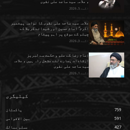
، علامہ سید ساجد علی نقوی
اگست 5, 2026
علامہ سید ساجد علی نقوی کا نواسہ پیغمبر
اکرم ۖ امام حسین اور شہدائے کربلا کے
چہلم کے موقع پر اہم پیغام
اگست 3, 2026
امام رضا کے علم و حکمت سے لبریز
ارشادات ہمارے لئے مشعل راہ ہیں ، علامہ
سید ساجد علی نقوی
اگست 1, 2026
کیٹیگری
759
پاکستان
591
بین الاقوامی
427
مسلم ممالک