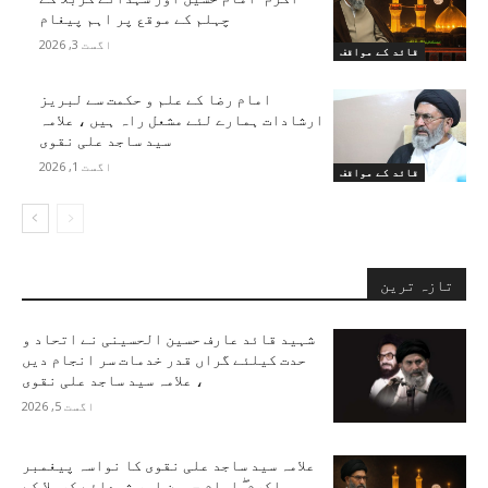
چہلم کے موقع پر اہم پیغام
اگست 3, 2026
قائد کے مواقف
امام رضا کے علم و حکمت سے لبریز
ارشادات ہمارے لئے مشعل راہ ہیں ، علامہ
سید ساجد علی نقوی
اگست 1, 2026
قائد کے مواقف
تازہ ترین
شہید قائد عارف حسین الحسینی نے اتحاد و
حدت کیلئے گراں قدر خدمات سر انجام دیں
، علامہ سید ساجد علی نقوی
اگست 5, 2026
علامہ سید ساجد علی نقوی کا نواسہ پیغمبر
اکرم ۖ امام حسین اور شہدائے کربلا کے