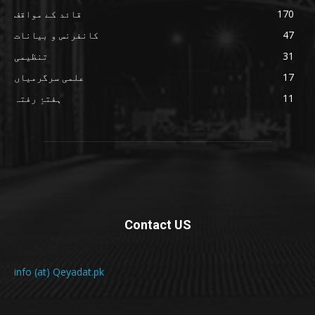
170
قائد کے مواقف
47
کانفرنس و بیانات
31
تنظیمی
17
علمی سرگرمیاں
11
ہفتۂِ رفتہ
Contact US
info (at) Qeyadat.pk