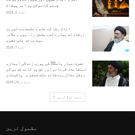
چہلم کے موقع پر اہم پیغام
اگست 3, 2026
امام رضا کے علم و حکمت سے لبریز
ارشادات ہمارے لئے مشعل راہ ہیں ، علامہ
سید ساجد علی نقوی
اگست 1, 2026
حضرت عمار یاسرؑ کی پوری زندگی ایمان،
استقامت، قربانی اور حق پر ثابت قدمی کی
روشن مثال ہے،قائد ملت جعفریہ پاکستان
جولائی 24, 2026
مزید لوڈ کریں
مقبول ترین