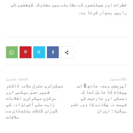
خطرات اور چیلنجوں کے مقابلے میں مشترکہ کوششوں کی
راہیں ہموار کرتا ہے۔
اگلا مضمون
گزشتہ مضمون
آپریشن وعدہ صادق 2 اس
سیکرٹری جنرل علامہ ڈاکٹر
پیغام کا حامل تھا کہ
شبیر حسن میثمی اور
دھمکی اور جارحیت کی
مرکزی سیکرٹری اطلاعات
قیمت نہ چکانے کا دور ختم
زاہد علی آخونزادہ کی
ہوگیا : ایران
گورنر گلگت بلتستان سے
ملاقات