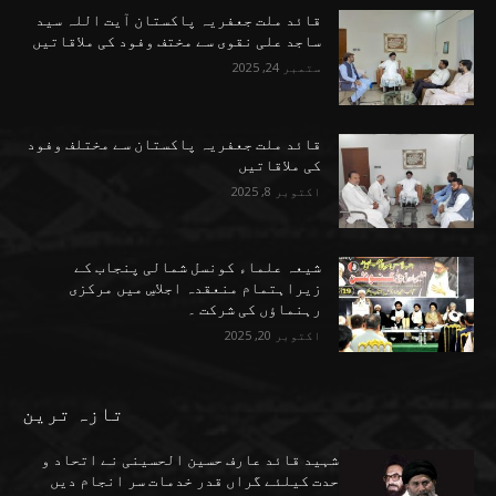
قائد ملت جعفریہ پاکستان آیت اللہ سید
ساجد علی نقوی سے مختف وفود کی ملاقاتیں
ستمبر 24, 2025
قائد ملت جعفریہ پاکستان سے مختلف وفود
کی ملاقاتیں
اکتوبر 8, 2025
شیعہ علماء کونسل شمالی پنجاب کے
زیراہتمام منعقدہ اجلاسِ میں مرکزی
رہنماؤں کی شرکت ۔
اکتوبر 20, 2025
تازہ ترین
شہید قائد عارف حسین الحسینی نے اتحاد و
حدت کیلئے گراں قدر خدمات سر انجام دیں