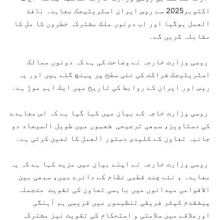
اکتوبر2025 سے روس ایران اسٹریٹیجک معاہدہ نافذ
العمل ہوگیا اور اب دونوں ملک مشترکہ خطروں کا مل کا
مقابلہ کریں گے۔
روسی وزارت خارجہ نے وضاحت کی ہے کہ دونوں ممالک
اسٹریٹیجک شراکت کی نئی سطح پر پہنچ گئے ہیں اور یہ
روس اور ایران کے روابط کی تاریخ میں ایک اہم موڑ ہے۔
روسی وزارت خاجہ کے بیان میں کہا گیا ہے کہ اس معاہدے
کی دستاویز، سبھی ترجیحی شعبوں میں طویل المیعاد دو
جانبہ تعاون کے کلیدی دستور العمل کا تعین کرتی ہے۔
روسی وزارت خارجہ نے اپنے بیان میں مزید کہا ہے کہ یہ
معاہدہ ، نئے چند قطبی نظام کے دائرے میں، سبھی بین
الاقوامی میدانوں میں باہمی تعاون کی تقویت منجملہ
پیشقدم کیثر فریقی تنظیموں میں قریبی ہم آہنگی
اورعلاقے میں سلامتی و استحکام کی تقویت نیز مشترکہ