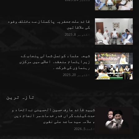
قائد ملت جعفریہ پاکستان سے مختلف وفود
کی ملاقاتیں
اکتوبر 8, 2025
شیعہ علماء کونسل شمالی پنجاب کے
زیراہتمام منعقدہ اجلاسِ میں مرکزی
رہنماؤں کی شرکت ۔
اکتوبر 20, 2025
تازہ ترین
شہید قائد عارف حسین الحسینی نے اتحاد و
حدت کیلئے گراں قدر خدمات سر انجام دیں
، علامہ سید ساجد علی نقوی
اگست 5, 2026