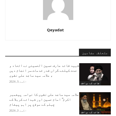
Qeyadat
متعلقہ مضامین
شہید قائد عارف حسین الحسینی نے اتحاد و
حدت کیلئے گراں قدر خدمات سر انجام دیں
، علامہ سید ساجد علی نقوی
اگست 5, 2026
قائد کے مواقف
علامہ سید ساجد علی نقوی کا نواسہ پیغمبر
اکرم ۖ امام حسین اور شہدائے کربلا کے
چہلم کے موقع پر اہم پیغام
اگست 3, 2026
قائد کے مواقف