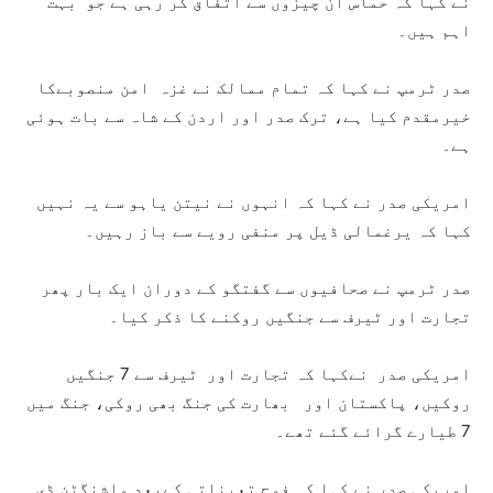
نے کہا کہ حماس ان چیزوں سے اتفاق کر رہی ہے جو بہت
اہم ہیں۔
صدر ٹرمپ نے کہا کہ تمام ممالک نے غزہ امن منصوبےکا
خیرمقدم کیا ہے، ترک صدر اور اردن کے شاہ سے بات ہوئی
ہے۔
امریکی صدر نے کہا کہ انہوں نے نیتن یاہو سے یہ نہیں
کہا کہ یرغمالی ڈیل پر منفی رویے سے باز رہیں۔
صدر ٹرمپ نے صحافیوں سے گفتگو کے دوران ایک بار پھر
تجارت اور ٹیرف سے جنگیں روکنے کا ذکر کیا۔
امریکی صدر نےکہا کہ تجارت اور ٹیرف سے 7 جنگیں
روکیں، پاکستان اور بھارت کی جنگ بھی روکی، جنگ میں
7 طیارے گرائے گئے تھے۔
امریکی صدر نے کہا کہ فوج تعیناتی کےبعد واشنگٹن ڈی