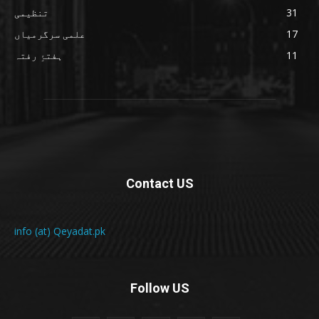
31
تنظیمی
17
علمی سرگرمیاں
11
ہفتۂِ رفتہ
Contact US
info (at) Qeyadat.pk
Follow US