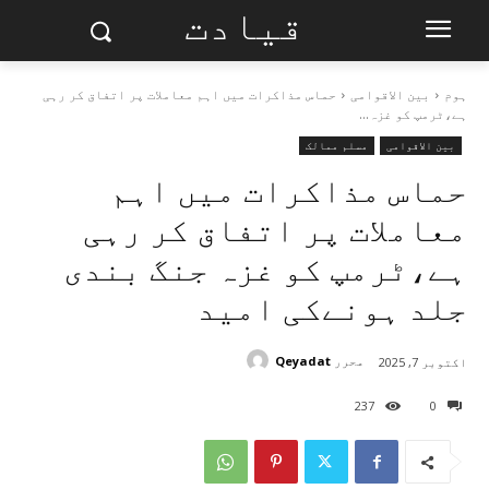
قیادت
ہوم
بین الاقوامی
حماس مذاکرات میں اہم معاملات پر اتفاق کر رہی
ہے،ٹرمپ کو غزہ...
بین الاقوامی
مسلم ممالک
حماس مذاکرات میں اہم
معاملات پر اتفاق کر رہی
ہے،ٹرمپ کو غزہ جنگ بندی
جلد ہونےکی امید
محرر
Qeyadat
اکتوبر 7, 2025
237
0