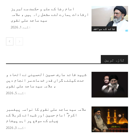
امام رضا کے علم و حکمت سے لبریز
ارشادات ہمارے لئے مشعل راہ ہیں ، علامہ
سید ساجد علی نقوی
اگست 1, 2026
قائد کے مواقف
تازہ ترین
شہید قائد عارف حسین الحسینی نے اتحاد و
حدت کیلئے گراں قدر خدمات سر انجام دیں
، علامہ سید ساجد علی نقوی
اگست 5, 2026
علامہ سید ساجد علی نقوی کا نواسہ پیغمبر
اکرم ۖ امام حسین اور شہدائے کربلا کے
چہلم کے موقع پر اہم پیغام
اگست 3, 2026