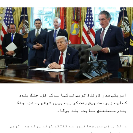
امریکی صدر ڈونلڈ ٹرمپ نے کہا ہے کہ غزہ جنگ بندی
کےلیے زبردست پیش رفت کر رہے ہیں، توقع ہے غزہ جنگ
بندی سےمتعلق معاہدہ جلد ہوگا۔
وائٹ ہاؤس میں صحافیوں سے گفتگو کرتے ہوئے صدر ٹرمپ