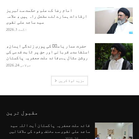
امام رضا کے علم و حکمت سے لبریز
ارشادات ہمارے لئے مشعل راہ ہیں ، علامہ
سید ساجد علی نقوی
اگست 1, 2026
حضرت عمار یاسرؑ کی پوری زندگی ایمان،
استقامت، قربانی اور حق پر ثابت قدمی کی
روشن مثال ہے،قائد ملت جعفریہ پاکستان
جولائی 24, 2026
مزید لوڈ کریں
مقبول ترین
قائد ملت جعفریہ پاکستان آیت اللہ سید
ساجد علی نقوی سے مختف وفود کی ملاقاتیں
ستمبر 24, 2025