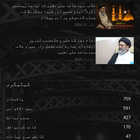
علامہ سید ساجد علی نقوی کا نواسہ پیغمبر
اکرم ۖ امام حسین اور شہدائے کربلا کے
چہلم کے موقع پر اہم پیغام
اگست 3, 2026
امام رضا کے علم و حکمت سے لبریز
ارشادات ہمارے لئے مشعل راہ ہیں ، علامہ
سید ساجد علی نقوی
اگست 1, 2026
کیٹیگری
759
پاکستان
591
بین الاقوامی
427
مسلم ممالک
170
قائد کے مواقف
47
کانفرنس و بیانات