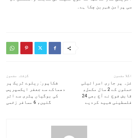
سی پرامن شہربن چکا ہے۔
اگلا مضمون
گزشتہ مضمون
غزہ پر جاری اسرائیلی
شکاپور: ریلوے ٹریک پر
حملوں کے 2 سال مکمل،
دھماکے سے جعفر ایکسپریس
قابض فوج نے آج بھی 24
کی بوگیاں پٹری سے اتر
فلسطینی شہید کردیے
گئیں، 6 مسافر زخمی