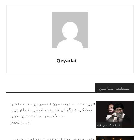
Qeyadat
متعلقہ مضامین
شہید قائد عارف حسین الحسینی نے اتحاد و
حدت کیلئے گراں قدر خدمات سر انجام دیں
، علامہ سید ساجد علی نقوی
اگست 5, 2026
قائد کے مواقف
علامہ سید ساجد علی نقوی کا نواسہ پیغمبر