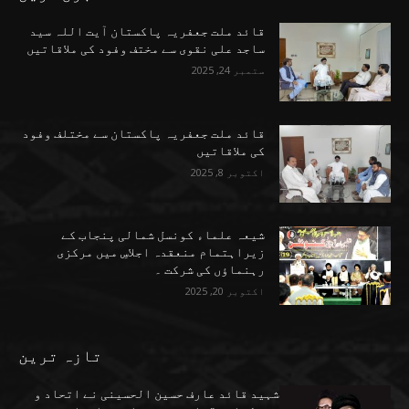
قائد ملت جعفریہ پاکستان آیت اللہ سید
ساجد علی نقوی سے مختف وفود کی ملاقاتیں
ستمبر 24, 2025
قائد ملت جعفریہ پاکستان سے مختلف وفود
کی ملاقاتیں
اکتوبر 8, 2025
شیعہ علماء کونسل شمالی پنجاب کے
زیراہتمام منعقدہ اجلاسِ میں مرکزی
رہنماؤں کی شرکت ۔
اکتوبر 20, 2025
تازہ ترین
شہید قائد عارف حسین الحسینی نے اتحاد و