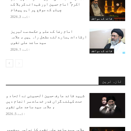
اکرم ۖ امام حسین اور شہدائے کربلا کے
چہلم کے موقع پر اہم پیغام
اگست 3, 2026
قائد کے مواقف
امام رضا کے علم و حکمت سے لبریز
ارشادات ہمارے لئے مشعل راہ ہیں ، علامہ
سید ساجد علی نقوی
اگست 1, 2026
قائد کے مواقف
تازہ ترین
شہید قائد عارف حسین الحسینی نے اتحاد و
حدت کیلئے گراں قدر خدمات سر انجام دیں
، علامہ سید ساجد علی نقوی
اگست 5, 2026
علامہ سید ساجد علی نقوی کا نواسہ پیغمبر