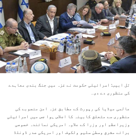
تل ابیب: اسرائیلی حکومت نے غزہ میں جنگ بندی معاہدے
کی منظوری دے دی۔
عالمی میڈیا کی رپورٹ کے مطابق غزہ امن منصوبے کی
منظوری سے متعلق کابینہ کا اجلاس ہوا جس میں اسرائیلی
وزیراعظم اور وزرا کے علاوہ امریکی نمائندہ خصوصی
برائے مشرق وسطیٰ سٹیو وٹکوف اور امریکی صدر ڈونلڈ