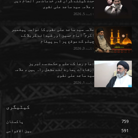
حدت کیلئے گراں قدر خدمات سر انجام دیں
، علامہ سید ساجد علی نقوی
اگست 5, 2026
علامہ سید ساجد علی نقوی کا نواسہ پیغمبر
اکرم ۖ امام حسین اور شہدائے کربلا کے
چہلم کے موقع پر اہم پیغام
اگست 3, 2026
امام رضا کے علم و حکمت سے لبریز
ارشادات ہمارے لئے مشعل راہ ہیں ، علامہ
سید ساجد علی نقوی
اگست 1, 2026
کیٹیگری
759
پاکستان
591
بین الاقوامی