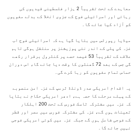
معاہدے کے تحت تقریباً 2 ہزار فلسطینی قیدیوں کی
رہائی اور اسرائیلی فوج کے جزوی انخلا کے بدلے مغویوں
کو آزاد کیا جائے گا۔
میڈیا رپورٹس میں بتایا گیا ہے کہ اسرائیلی فوج اب
غزہ کی پٹی کے اندر نئی پوزیشنز پر منتقل ہوگی تاہم
علاقے کے تقریباً 53 فیصد حصے پر کنٹرول برقرار رکھے
گی جس کے بعد 72 گھنٹوں کا وقت دیا جائے گا، اس دوران
حماس تمام مغویوں کو رہا کرے گی۔
یہ اقدام امریکی صدر ڈونلڈ ٹرمپ کے غزہ امن منصوبے
کے پہلے مرحلے کا حصہ ہے، ادھر امریکی حکام نے بتایا
کہ غزہ میں مشترکہ ٹاسک فورس کے تحت 200 اہلکار
تعینات ہوں گے، غزہ کی مشترکہ فورس میں مصر اور قطر
کے فوجی شامل ہوں گے جبکہ غزہ میں کوئی امریکی فوجی
نہیں جائے گا۔