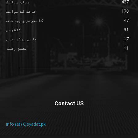
427
مسلم ممالک
170
قائد کے مواقف
47
کانفرنس و بیانات
31
تنظیمی
17
علمی سرگرمیاں
11
ہفتۂِ رفتہ
Contact US
info (at) Qeyadat.pk