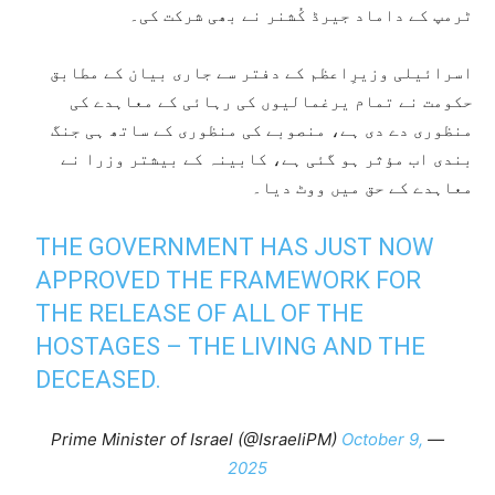
ٹرمپ کے داماد جیرڈ کُشنر نے بھی شرکت کی۔
اسرائیلی وزیرِاعظم کے دفتر سے جاری بیان کے مطابق
حکومت نے تمام یرغمالیوں کی رہائی کے معاہدے کی
منظوری دے دی ہے، منصوبے کی منظوری کے ساتھ ہی جنگ
بندی اب مؤثر ہو گئی ہے، کابینہ کے بیشتر وزرا نے
معاہدے کے حق میں ووٹ دیا۔
THE GOVERNMENT HAS JUST NOW
APPROVED THE FRAMEWORK FOR
THE RELEASE OF ALL OF THE
HOSTAGES – THE LIVING AND THE
DECEASED.
October 9,
— Prime Minister of Israel (@IsraeliPM)
2025