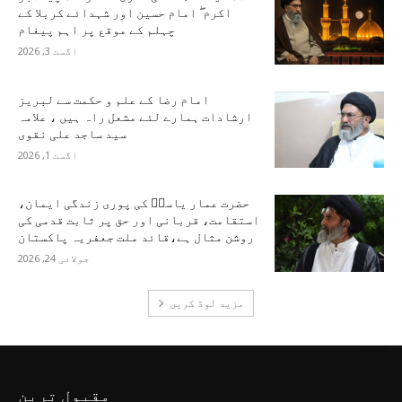
اکرم ۖ امام حسین اور شہدائے کربلا کے
چہلم کے موقع پر اہم پیغام
اگست 3, 2026
امام رضا کے علم و حکمت سے لبریز
ارشادات ہمارے لئے مشعل راہ ہیں ، علامہ
سید ساجد علی نقوی
اگست 1, 2026
حضرت عمار یاسرؑ کی پوری زندگی ایمان،
استقامت، قربانی اور حق پر ثابت قدمی کی
روشن مثال ہے،قائد ملت جعفریہ پاکستان
جولائی 24, 2026
مزید لوڈ کریں
مقبول ترین