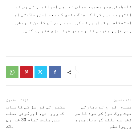
فلسطینی صدر محمود عباس نے بھی اسرائیلی ٹی وی کو
انٹرویو میں کہا کہ جنگ بندی کے بعد امن، سلامتی اور
استحکام برقرار رہنے کی امید ہے، آج کا دن تاریخی
ہے، غزہ، مغربی کنارے میں خونریزی ختم ہو گئی۔
اگلا مضمون
گزشتہ مضمون
مسلح افواج نے بھارتی
سکیورٹی فورسز کی کامیاب
نیٹ ورک توڑ کر قوم کا سر
کارروائی، اورکزئی حملے
فخر سے بلند کر دیا: صدر،
میں ملوث تمام 30 خوارج
وزیراعظم
ہلاک