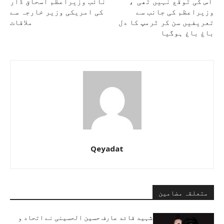
‘اس کی توقع نہیں تھی ‘،
نائب وزیراعظم اسحاق ڈار
وزیراعظم کی جانب سے
کی امریکی وزیر خارجہ سے
تعریفیں سن کر ٹرمپ کا دل
ملاقات
باغ باغ ہوگیا
Qeyadat
متعلقہ مضامین
شہید قائد عارف حسین الحسینی نے اتحاد و