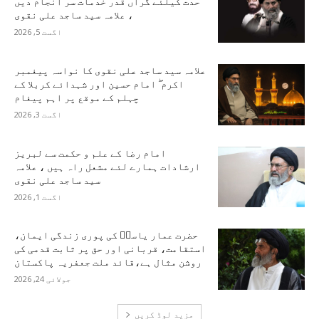
حدت کیلئے گراں قدر خدمات سر انجام دیں
، علامہ سید ساجد علی نقوی
اگست 5, 2026
علامہ سید ساجد علی نقوی کا نواسہ پیغمبر
اکرم ۖ امام حسین اور شہدائے کربلا کے
چہلم کے موقع پر اہم پیغام
اگست 3, 2026
امام رضا کے علم و حکمت سے لبریز
ارشادات ہمارے لئے مشعل راہ ہیں ، علامہ
سید ساجد علی نقوی
اگست 1, 2026
حضرت عمار یاسرؑ کی پوری زندگی ایمان،
استقامت، قربانی اور حق پر ثابت قدمی کی
روشن مثال ہے،قائد ملت جعفریہ پاکستان
جولائی 24, 2026
مزید لوڈ کریں