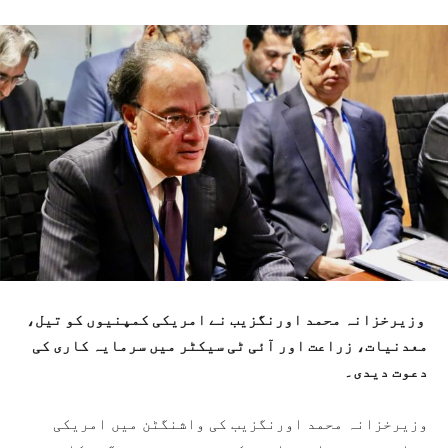
وزیرخزانہ محمد اورنگزیب نے امریکی کمپنیوں کو تیل،
معدنیات، زراعت اور آئی ٹی سیکٹر میں سرمایہ کاری کی
دعوت دیدی۔
وزیرخزانہ محمد اورنگزیب کی واشنگٹن میں امریکی