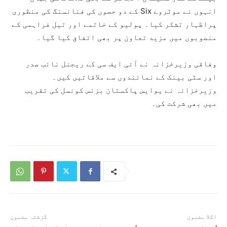
انہوں نے موٹروے Six کے دو حصوں کی فنانسنگ کی منظوری
پراظہار تشکر کیا۔ پولیو کے خاتمے اور تیل فراہمی کے
منصوبوں میں مزید تعاون پر بھی اتفاق کیا گیا۔
وفاقی وزیرخزانہ نے آئی ایف سی کے ریجنل نائب صدر
اور سٹی بینک کے نمائندوں سے ملاقاتیں کیں۔
وزیرخزانہ نے یوایس پاکستان بزنس کونسل کی تقریب
میں بھی شرکت کی۔
اگلا مضمون
گزشتہ مضمون