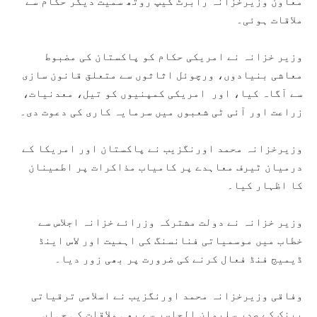
معاون وزیرخزانہ رابرٹ کیپ روتھ سمیت دیگر حکام سے
ملاقات ہوئی۔
وزیر خزانہ نے امریکی حکام کو پاکستان کی مضبوط
معاشی بنیادوں، ورچوئل اثاثوں سے متعلق قانون سازی
سے آگاہ کیا، اور امریکی کمپنیوں کو تیل، معدنیات،
زراعت اور آئی ٹی شعبوں میں سرمایہ کاری کی دعوت دی۔
وزیرخزانہ محمد اورنگزیب نے پاکستان اور امریکا کے
درمیان ٹیرف معاہدے پر کامیاب مذاکرات پر اطمینان
کا اظہار کیا۔
وزیر خزانہ نے دولت مشترکہ وزرائے خزانہ اجلاس سے
خطاب میں موسمیاتی فنانسنگ کی اہمیت اور لاس اینڈ
ڈیمیج فنڈ فعال کرنے کی ضرورت پر بھی زور دیا۔
وفاقی وزیرخزانہ محمد اورنگزیب نے اسلامی ترقیاتی
بینک کے صدر سلیمان الجاسر سے بھی ملاقات کی جہاں