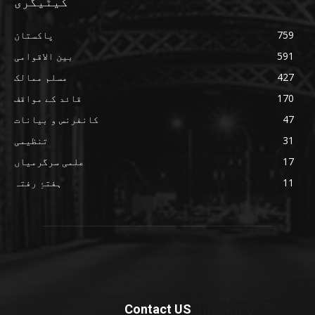
کیٹیگری
759
پاکستان
591
بین الاقوامی
427
مسلم ممالک
170
قائد کے مواقف
47
کانفرنس و بیانات
31
تنظیمی
17
علمی سرگرمیاں
11
ہفتۂِ رفتہ
Contact US