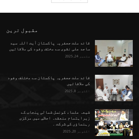
مقبول ترین
قائد ملت جعفریہ پاکستان آیت اللہ سید
ساجد علی نقوی سے مختف وفود کی ملاقاتیں
ستمبر 24, 2025
قائد ملت جعفریہ پاکستان سے مختلف وفود
کی ملاقاتیں
اکتوبر 8, 2025
شیعہ علماء کونسل شمالی پنجاب کے
زیراہتمام منعقدہ اجلاسِ میں مرکزی
رہنماؤں کی شرکت ۔
اکتوبر 20, 2025