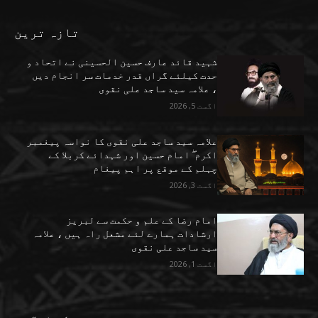
تازہ ترین
شہید قائد عارف حسین الحسینی نے اتحاد و
حدت کیلئے گراں قدر خدمات سر انجام دیں
، علامہ سید ساجد علی نقوی
اگست 5, 2026
علامہ سید ساجد علی نقوی کا نواسہ پیغمبر
اکرم ۖ امام حسین اور شہدائے کربلا کے
چہلم کے موقع پر اہم پیغام
اگست 3, 2026
امام رضا کے علم و حکمت سے لبریز
ارشادات ہمارے لئے مشعل راہ ہیں ، علامہ
سید ساجد علی نقوی
اگست 1, 2026