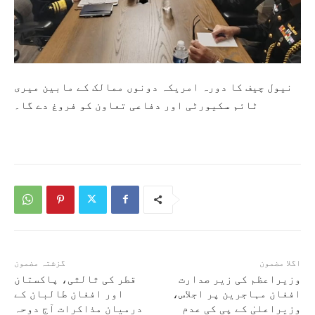
نیول چیف کا دورہ امریکہ دونوں ممالک کے مابین میری
ٹائم سکیورٹی اور دفاعی تعاون کو فروغ دے گا۔
اگلا مضمون
گزشتہ مضمون
وزیراعظم کی زیر صدارت
قطر کی ثالثی، پاکستان
افغان مہاجرین پر اجلاس،
اور افغان طالبان کے
وزیراعلیٰ کے پی کی عدم
درمیان مذاکرات آج دوحہ