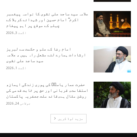
علامہ سید ساجد علی نقوی کا نواسہ پیغمبر
اکرم ۖ امام حسین اور شہدائے کربلا کے
چہلم کے موقع پر اہم پیغام
اگست 3, 2026
امام رضا کے علم و حکمت سے لبریز
ارشادات ہمارے لئے مشعل راہ ہیں ، علامہ
سید ساجد علی نقوی
اگست 1, 2026
حضرت عمار یاسرؑ کی پوری زندگی ایمان،
استقامت، قربانی اور حق پر ثابت قدمی کی
روشن مثال ہے،قائد ملت جعفریہ پاکستان
جولائی 24, 2026
مزید لوڈ کریں