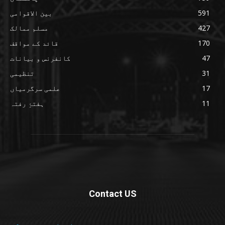
591
بین الاقوامی
427
مسلم ممالک
170
قائد کے مواقف
47
کانفرنس و بیانات
31
تنظیمی
17
علمی سرگرمیاں
11
ہفتۂِ رفتہ
Contact US