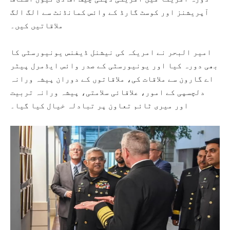
آپریشنز اور کوسٹ گارڈ کے وائس کمانڈنٹ سے الگ الگ
ملاقاتیں کیں۔
امیر البحر نے امریکہ کی نیشنل ڈیفنس یونیورسٹی کا
بھی دورہ کیا اور یونیورسٹی کے صدر وائس ایڈمرل پیٹر
اے گارون سے ملاقات کی، ملاقاتوں کے دوران پیشہ ورانہ
دلچسپی کے امور، علاقائی سلامتی، پیشہ ورانہ تربیت
اور میری ٹائم تعاون پر تبادلہ خیال کیا گیا۔