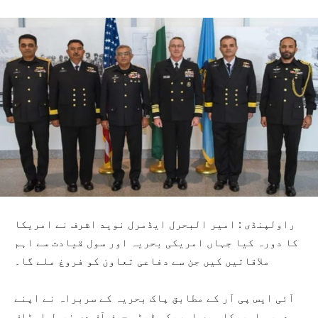
راولپنڈی : امیر البحرل ایڈمرل نوید اشرف نے امریکا
کا دورہ کیا جہاں امریکی بحریہ اور سول قیادت سے اہم
ملاقاتیں کیں جن سے دفاعی تعاون کو فروغ ملے گا۔
آئی ایس پی آر کے مطابق پاک بحریہ کے سربراہ نے اپنے
دورہ امریکا میں امریکی ڈپٹی چیف آف دی نیول اسٹاف