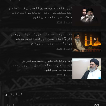
شہید قائد عارف حسین الحسینی نے اتحاد و
حدت کیلئے گراں قدر خدمات سر انجام دیں
، علامہ سید ساجد علی نقوی
اگست 5, 2026
علامہ سید ساجد علی نقوی کا نواسہ پیغمبر
اکرم ۖ امام حسین اور شہدائے کربلا کے
چہلم کے موقع پر اہم پیغام
اگست 3, 2026
امام رضا کے علم و حکمت سے لبریز
ارشادات ہمارے لئے مشعل راہ ہیں ، علامہ
سید ساجد علی نقوی
اگست 1, 2026
کیٹیگری
759
پاکستان