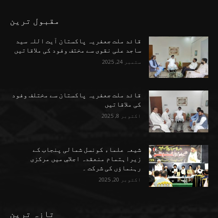
مقبول ترین
قائد ملت جعفریہ پاکستان آیت اللہ سید
ساجد علی نقوی سے مختف وفود کی ملاقاتیں
ستمبر 24, 2025
قائد ملت جعفریہ پاکستان سے مختلف وفود
کی ملاقاتیں
اکتوبر 8, 2025
شیعہ علماء کونسل شمالی پنجاب کے
زیراہتمام منعقدہ اجلاسِ میں مرکزی
رہنماؤں کی شرکت ۔
اکتوبر 20, 2025
تازہ ترین