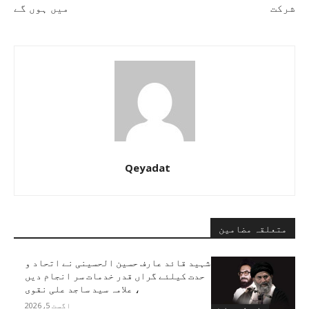
شرکت
میں ہوں گے
Qeyadat
متعلقہ مضامین
شہید قائد عارف حسین الحسینی نے اتحاد و
حدت کیلئے گراں قدر خدمات سر انجام دیں
، علامہ سید ساجد علی نقوی
اگست 5, 2026