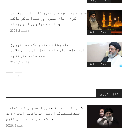
قائد کے مواقف
علامہ سید ساجد علی نقوی کا نواسہ پیغمبر
اکرم ۖ امام حسین اور شہدائے کربلا کے
چہلم کے موقع پر اہم پیغام
اگست 3, 2026
قائد کے مواقف
امام رضا کے علم و حکمت سے لبریز
ارشادات ہمارے لئے مشعل راہ ہیں ، علامہ
سید ساجد علی نقوی
اگست 1, 2026
قائد کے مواقف
تازہ ترین
شہید قائد عارف حسین الحسینی نے اتحاد و
حدت کیلئے گراں قدر خدمات سر انجام دیں
، علامہ سید ساجد علی نقوی
اگست 5, 2026