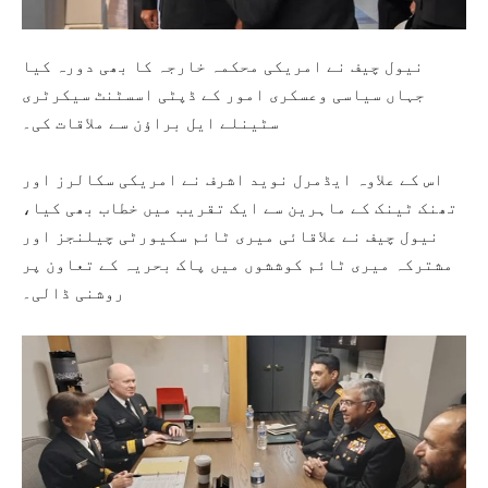
نیول چیف نے امریکی محکمہ خارجہ کا بھی دورہ کیا
جہاں سیاسی وعسکری امور کے ڈپٹی اسسٹنٹ سیکرٹری
سٹینلے ایل براؤن سے ملاقات کی۔
اس کے علاوہ ایڈمرل نوید اشرف نے امریکی سکالرز اور
تھنک ٹینک کے ماہرین سے ایک تقریب میں خطاب بھی کیا،
نیول چیف نے علاقائی میری ٹائم سکیورٹی چیلنجز اور
مشترکہ میری ٹائم کوششوں میں پاک بحریہ کے تعاون پر
روشنی ڈالی۔