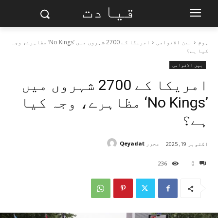
قیادت
ہوم
بین الاقوامی
امریکا کے 2700 شہروں میں ’No Kings‘ مظاہرے، وجہ
کیا ہے؟
بین الاقوامی
امریکا کے 2700 شہروں میں
’No Kings‘ مظاہرے، وجہ کیا
ہے؟
محرر
Qeyadat
اکتوبر 19, 2025
236
0