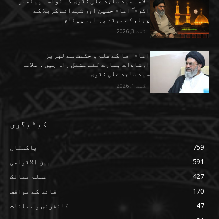
علامہ سید ساجد علی نقوی کا نواسہ پیغمبر
اکرم ۖ امام حسین اور شہدائے کربلا کے
چہلم کے موقع پر اہم پیغام
اگست 3, 2026
امام رضا کے علم و حکمت سے لبریز
ارشادات ہمارے لئے مشعل راہ ہیں ، علامہ
سید ساجد علی نقوی
اگست 1, 2026
کیٹیگری
759
پاکستان
591
بین الاقوامی
427
مسلم ممالک
170
قائد کے مواقف
47
کانفرنس و بیانات