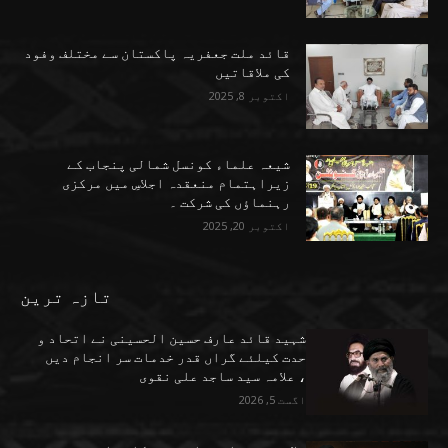
قائد ملت جعفریہ پاکستان سے مختلف وفود
کی ملاقاتیں
اکتوبر 8, 2025
شیعہ علماء کونسل شمالی پنجاب کے
زیراہتمام منعقدہ اجلاسِ میں مرکزی
رہنماؤں کی شرکت ۔
اکتوبر 20, 2025
تازہ ترین
شہید قائد عارف حسین الحسینی نے اتحاد و
حدت کیلئے گراں قدر خدمات سر انجام دیں
، علامہ سید ساجد علی نقوی
اگست 5, 2026