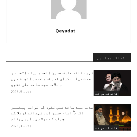
Qeyadat
متعلقہ مضامین
شہید قائد عارف حسین الحسینی نے اتحاد و
حدت کیلئے گراں قدر خدمات سر انجام دیں
، علامہ سید ساجد علی نقوی
اگست 5, 2026
قائد کے مواقف
علامہ سید ساجد علی نقوی کا نواسہ پیغمبر
اکرم ۖ امام حسین اور شہدائے کربلا کے
چہلم کے موقع پر اہم پیغام
اگست 3, 2026
قائد کے مواقف