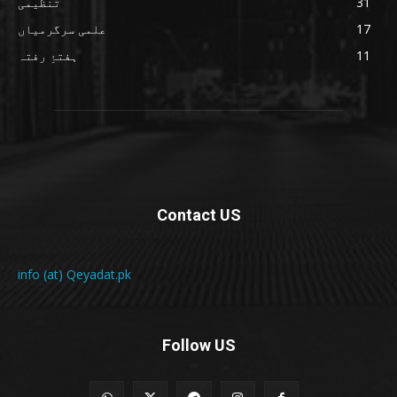
31
تنظیمی
17
علمی سرگرمیاں
11
ہفتۂِ رفتہ
Contact US
info (at) Qeyadat.pk
Follow US