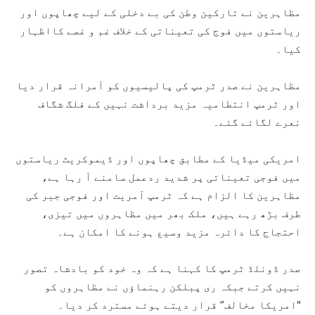
مظاہرین نے تارکین وطن کی بے دخلی کے لیے چھاپوں اور
ریاستوں میں فوج کی تعیناتی کے خلاف غم و غصے کااظہار
کیا۔
مظاہرین نے صدر ٹرمپ کی پالیسیوں کو آمرانہ قرار دیا
اور ٹرمپ انتطامیہ مزید برداشت نہیں کے فلگ شگاف
نعرے لگائے گئے۔
امریکی میڈیا کے مطابق چھاپوں اور ڈیموکریٹ ریاستوں
میں فوجی تعیناتی پر شدید ردعمل سامنے آ رہا ہے،
مظاہرین کا الزام ہے کہ ٹرمپ آمریت اور فوجی جبر کی
طرف بڑھ رہے ہیں، ملک بھر میں مظاہروں میں تیزی،
احتجاج کا دائرہ مزید وسیع ہونے کا امکان ہے۔
صدر ڈونلڈ ٹرمپ کا کہنا ہے کہ وہ خود کو بادشاہ تصور
نہیں کرتے جبکہ ری پبلکن رہنماؤں نے مظاہروں کو
"امریکا مخالف” قرار دیتے ہوئے مسترد کر دیا۔