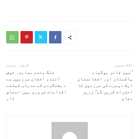
اگلا مضمون
گزشتہ مضمون
‘ سیز فائر ہوگیا،
جنگ بندی معاہدہ خوش
پاکستان اور افغانستان
آئند، افغان سرزمین سے
ایک دوسرے کی سرزمین کا
دہشتگردی کے سدباب کیلئے
احترام کریں گے’: وزیر
اقدامات ضروری ہیں: اسحاق
دفاع
ڈار