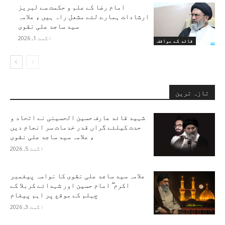
امام رضا کے علم و حکمت سے لبریز
ارشادات ہمارے لئے مشعل راہ ہیں ، علامہ
سید ساجد علی نقوی
اگست 1, 2026
قائد کے مواقف
تازہ ترین
شہید قائد عارف حسین الحسینی نے اتحاد و
حدت کیلئے گراں قدر خدمات سر انجام دیں
، علامہ سید ساجد علی نقوی
اگست 5, 2026
علامہ سید ساجد علی نقوی کا نواسہ پیغمبر
اکرم ۖ امام حسین اور شہدائے کربلا کے
چہلم کے موقع پر اہم پیغام
اگست 3, 2026