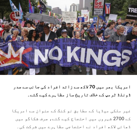
امریکا بھر میں 70 لاکھ سے زائد افراد کی جانب سے صدر
ڈونلڈ ٹرمپ کے خلاف تاریخ ساز مظاہرے کیے گئے۔
غیر ملکی میڈیا کے مطابق نو کنگ کے عنوان سے امریکا
کے 2700 شہروں میں احتجاج کیے گئے، صرف شکاگو میں
ڈھائی لاکھ افراد نے احتجاجی مظاہرے میں شرکت کی۔