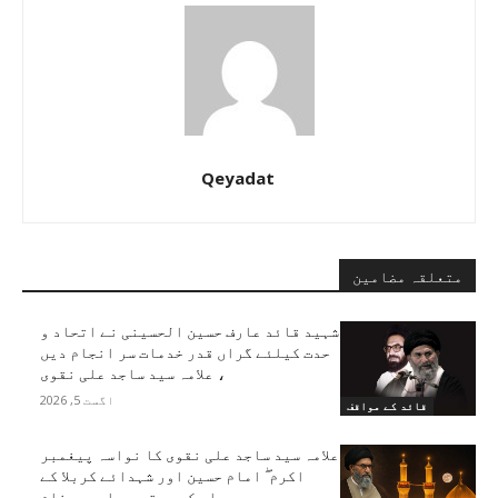
Qeyadat
متعلقہ مضامین
شہید قائد عارف حسین الحسینی نے اتحاد و
حدت کیلئے گراں قدر خدمات سر انجام دیں
، علامہ سید ساجد علی نقوی
اگست 5, 2026
قائد کے مواقف
علامہ سید ساجد علی نقوی کا نواسہ پیغمبر
اکرم ۖ امام حسین اور شہدائے کربلا کے
چہلم کے موقع پر اہم پیغام