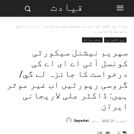
قیادت
ہوم
بین الاقوامی
سپریم نیشنل سیکورٹی کونسل آئی اے ای اے کی
درخواست کا جائزہ...
بین الاقوامی
مسلم ممالک
سپریم نیشنل سیکورٹی
کونسل آئی اے ای اے کی
درخواست کا جائزہ لے گي/
گروسی رپورٹیں اب غیر موثر
ہیں: ڈاکٹر علی لاریجانی
ایران
محرر
Qeyadat
اکتوبر 21, 2025
248
0