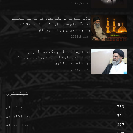
اگست 5, 2026
علامہ سید ساجد علی نقوی کا نواسہ پیغمبر
اکرم ۖ امام حسین اور شہدائے کربلا کے
چہلم کے موقع پر اہم پیغام
اگست 3, 2026
امام رضا کے علم و حکمت سے لبریز
ارشادات ہمارے لئے مشعل راہ ہیں ، علامہ
سید ساجد علی نقوی
اگست 1, 2026
کیٹیگری
759
پاکستان
591
بین الاقوامی
427
مسلم ممالک