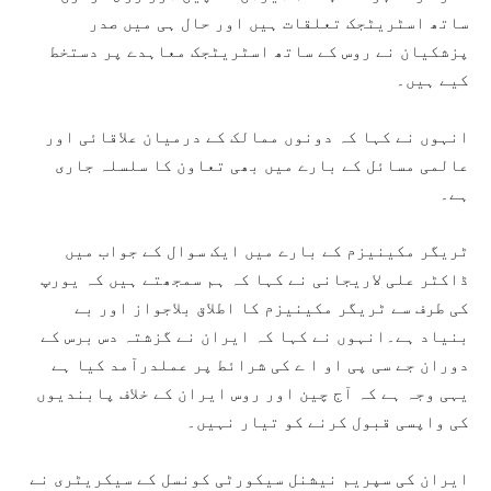
ساتھ اسٹریٹجک تعلقات ہیں اور حال ہی میں صدر
پزشکیان نے روس کے ساتھ اسٹریٹجک معاہدے پر دستخط
کیے ہیں۔
انہوں نے کہا کہ دونوں ممالک کے درمیان علاقائی اور
عالمی مسائل کے بارے میں بھی تعاون کا سلسلہ جاری
ہے۔
ٹریگر مکینیزم کے بارے میں ایک سوال کے جواب میں
ڈاکٹر علی لاریجانی نے کہا کہ ہم سمجھتے ہیں کہ یورپ
کی طرف سے ٹریگر مکینیزم کا اطلاق بلاجواز اور بے
بنیاد ہے۔انہوں نے کہا کہ ایران نے گزشتہ دس برس کے
دوران جے سی پی او ا ے کی شرائط پر عملدرآمد کیا ہے
یہی وجہ ہے کہ آج چین اور روس ایران کے خلاف پابندیوں
کی واپسی قبول کرنے کو تیار نہیں۔
ایران کی سپریم نیشنل سیکورٹی کونسل کے سیکریٹری نے