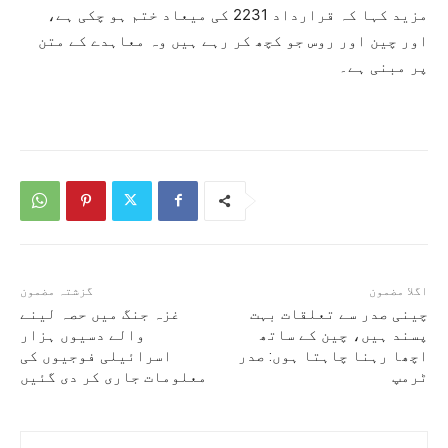
مزید کہا کہ قرارداد 2231 کی میعاد ختم ہو چکی ہے،
اور چین اور روس جو کچھ کر رہے ہیں وہ معاہدے کے متن
پر مبنی ہے۔
اگلا مضمون
گزشتہ مضمون
چینی صدر سے تعلقات بہت
غزہ جنگ میں حصہ لینے
پسند ہیں، چین کے ساتھ
والے دسیوں ہزار
اچھا رہنا چاہتا ہوں: صدر
اسرائیلی فوجیوں کی
ٹرمپ
معلومات جاری کر دی گئیں