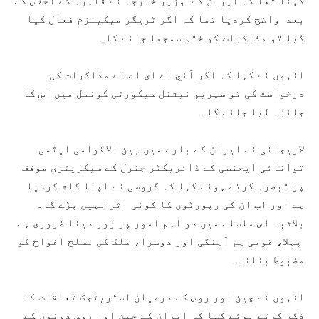
کہنا تھا کہ ایران کے وزیر خارجہ نے قاہرہ کے اجلاس کے
بعد واضح کردیا تھا کہ اگر ٹریگر میکینزم فعال کیا
گیا تو مذاکرات کو ختم سمجھا جائے گا۔
انہوں نے کہا کہ اگر آئي اے ای اے نے مذاکرات کی
درخواست کی تو سپریم نیشنل سیکورٹی کونسل میں اس کا
جائزہ لیا جائے گا۔
لاریجانی نے ایران کے بارے میں بین الاقوامی ایٹمی
توانائی ایجنسی کے ڈائریکٹر جنرل کے سیکریٹری موقف
پر تبصرہ کرتے ہوئے کہا کہ گروسی نے اپنا کام کردیا
ہے اور اب ان کی رپورٹوں کا کوئی اثر نہیں پڑے گا۔
بلاشبہ اس سلسلے میں دو اہم امور پر زور دینا ضروری ہے
پہلا، قومی ہم آہنگی اور دوسرا، ملک کی مسلح افواج کو
مضبوط بنانا۔
انہوں نے چین اور روس کے درمیان اسٹریٹجک تعلقات کا
ذکر کرتے ہوئے کہا کہ ایران کے چین اور روس دونوں کے