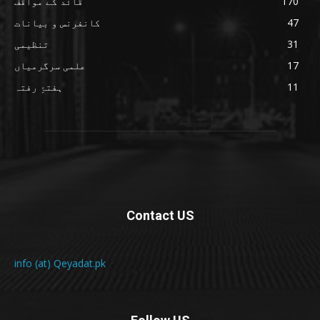
170
قائد کے مواقف
47
کانفرنس و بیانات
31
تنظیمی
17
علمی سرگرمیاں
11
ہفتۂِ رفتہ
Contact US
info (at) Qeyadat.pk