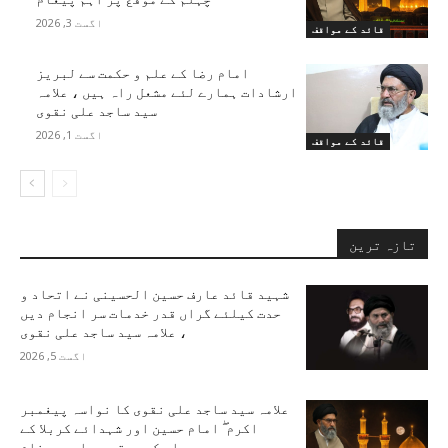
اگست 3, 2026
قائد کے مواقف
امام رضا کے علم و حکمت سے لبریز
ارشادات ہمارے لئے مشعل راہ ہیں ، علامہ
سید ساجد علی نقوی
اگست 1, 2026
قائد کے مواقف
تازہ ترین
شہید قائد عارف حسین الحسینی نے اتحاد و
حدت کیلئے گراں قدر خدمات سر انجام دیں
، علامہ سید ساجد علی نقوی
اگست 5, 2026
علامہ سید ساجد علی نقوی کا نواسہ پیغمبر
اکرم ۖ امام حسین اور شہدائے کربلا کے
چہلم کے موقع پر اہم پیغام