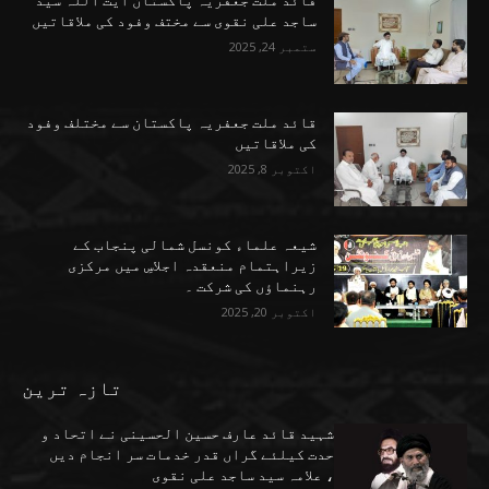
قائد ملت جعفریہ پاکستان آیت اللہ سید
ساجد علی نقوی سے مختف وفود کی ملاقاتیں
ستمبر 24, 2025
قائد ملت جعفریہ پاکستان سے مختلف وفود
کی ملاقاتیں
اکتوبر 8, 2025
شیعہ علماء کونسل شمالی پنجاب کے
زیراہتمام منعقدہ اجلاسِ میں مرکزی
رہنماؤں کی شرکت ۔
اکتوبر 20, 2025
تازہ ترین
شہید قائد عارف حسین الحسینی نے اتحاد و
حدت کیلئے گراں قدر خدمات سر انجام دیں
، علامہ سید ساجد علی نقوی