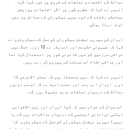
ممالک کے اقتصادی تعلقات کے فروغ پر غور کیا گيا۔
انہوں نے کہا کہ فطری طور پر اگر اقتصادی پوزیشن
مستحکم رکھنے کے لیے ہمیں سیکورٹی کے مسائل پر بھی
توجہ دینا ہوگي۔
ایران کی سپریم نیشنل سیکورٹی کونسل کے سیکریٹری نے
کہا کہ صیہونی حکومت اور امریکہ نے 12 روزہ جنگ میں
عراقی سرزمین کو غیر قانونی طور پر استعمال کیا تھا
اور عراقی حکام اس مسئلے کی پیروی کر رہے ہیں۔
انہوں نے کہا کہ میں سمجھتا ہوں کہ مسٹر الاعرجی کا
دورہ ایران اہم ہے، اور مجھے امید ہے کہ اس سے دونوں
ممالک کے درمیان تعلقات مزید مضبوط ہوں گے۔
اس سوال کے جواب میں کہ کیا ایران اور بین الاقوامی
ایٹمی توانائی ایجنسی کے درمیان مذاکرات ہوں گے یا
نہیں؟ سپریم نیشنل سیکورٹی کونسل کے سیکریٹری کا