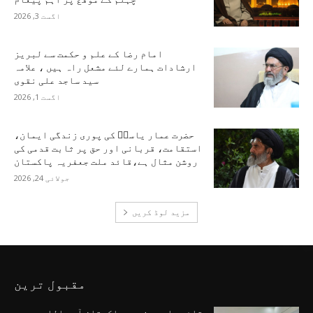
اگست 3, 2026
امام رضا کے علم و حکمت سے لبریز
ارشادات ہمارے لئے مشعل راہ ہیں ، علامہ
سید ساجد علی نقوی
اگست 1, 2026
حضرت عمار یاسرؑ کی پوری زندگی ایمان،
استقامت، قربانی اور حق پر ثابت قدمی کی
روشن مثال ہے،قائد ملت جعفریہ پاکستان
جولائی 24, 2026
مزید لوڈ کریں
مقبول ترین