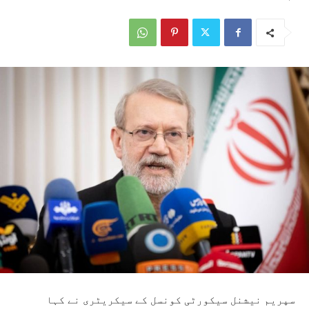
سپریم نیشنل سیکورٹی کونسل کے سیکریٹری نے کہا