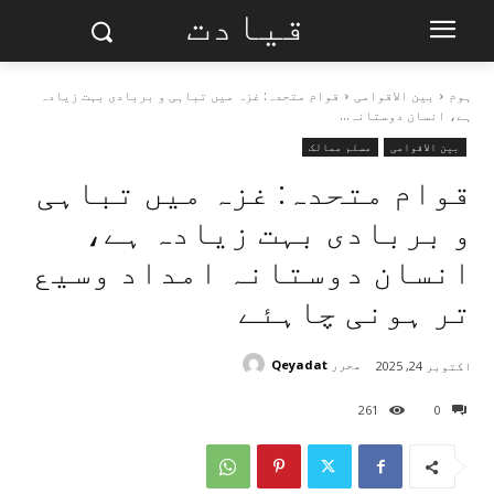
قیادت
ہوم
بین الاقوامی
قوام متحدہ: غزہ میں تباہی و بربادی بہت زیادہ
ہے، انسان دوستانہ...
بین الاقوامی
مسلم ممالک
قوام متحدہ: غزہ میں تباہی
و بربادی بہت زیادہ ہے،
انسان دوستانہ امداد وسیع
تر ہونی چاہئے
محرر
Qeyadat
اکتوبر 24, 2025
261
0