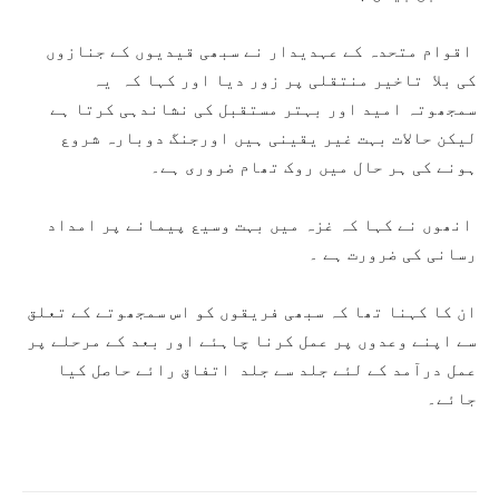
اقوام متحدہ کے عہدیدار نے سبھی قیدیوں کے جنازوں
کی بلا تاخیر منتقلی پر زور دیا اور کہا کہ یہ
سمجھوتہ امید اور بہتر مستقبل کی نشاندہی کرتا ہے
لیکن حالات بہت غیر یقینی ہیں اورجنگ دوبارہ شروع
ہونے کی ہر حال میں روک تھام ضروری ہے۔
انھوں نے کہا کہ غزہ میں بہت وسیع پیمانے پر امداد
رسانی کی ضرورت ہے ۔
ان کا کہنا تھا کہ سبھی فریقوں کو اس سمجھوتے کے تعلق
سے اپنے وعدوں پر عمل کرنا چاہئے اور بعد کے مرحلے پر
عمل درآمد کے لئے جلد سے جلد اتفاق رائے حاصل کیا
جائے۔