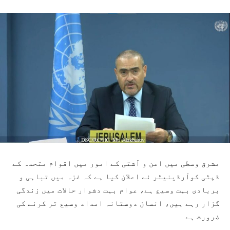
مشرق وسطی میں امن و آشتی کے امور میں اقوام متحدہ کے
ڈپٹی کوآرڈینیٹر نے اعلان کیا ہے کہ غزہ میں تباہی و
بربادی بہت وسیع ہے، عوام بہت دشوار حالات میں زندگی
گزار رہے ہیں، انسان دوستانہ امداد وسیع تر کرنے کی
ضرورت ہے