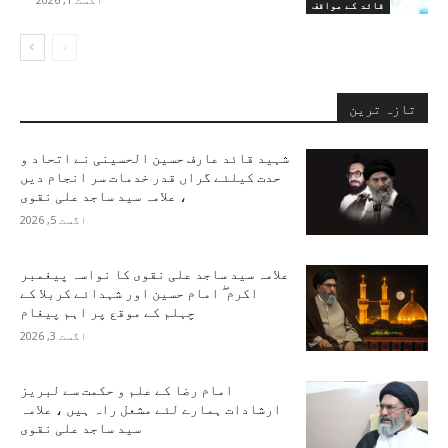
قائد کے مواقف
تازہ ترین
شہید قائد عارف حسین الحسینی نے اتحاد و
حدت کیلئے گراں قدر خدمات سر انجام دیں
، علامہ سید ساجد علی نقوی
اگست 5, 2026
علامہ سید ساجد علی نقوی کا نواسہ پیغمبر
اکرم ۖ امام حسین اور شہدائے کربلا کے
چہلم کے موقع پر اہم پیغام
اگست 3, 2026
امام رضا کے علم و حکمت سے لبریز
ارشادات ہمارے لئے مشعل راہ ہیں ، علامہ
سید ساجد علی نقوی