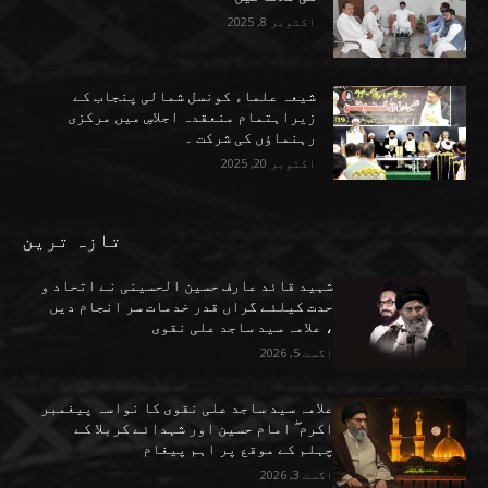
اکتوبر 8, 2025
شیعہ علماء کونسل شمالی پنجاب کے
زیراہتمام منعقدہ اجلاسِ میں مرکزی
رہنماؤں کی شرکت ۔
اکتوبر 20, 2025
تازہ ترین
شہید قائد عارف حسین الحسینی نے اتحاد و
حدت کیلئے گراں قدر خدمات سر انجام دیں
، علامہ سید ساجد علی نقوی
اگست 5, 2026
علامہ سید ساجد علی نقوی کا نواسہ پیغمبر
اکرم ۖ امام حسین اور شہدائے کربلا کے
چہلم کے موقع پر اہم پیغام
اگست 3, 2026