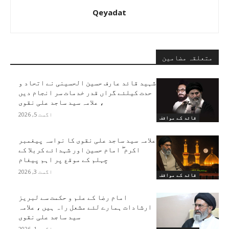
Qeyadat
متعلقہ مضامین
شہید قائد عارف حسین الحسینی نے اتحاد و
حدت کیلئے گراں قدر خدمات سر انجام دیں
، علامہ سید ساجد علی نقوی
اگست 5, 2026
قائد کے مواقف
علامہ سید ساجد علی نقوی کا نواسہ پیغمبر
اکرم ۖ امام حسین اور شہدائے کربلا کے
چہلم کے موقع پر اہم پیغام
اگست 3, 2026
قائد کے مواقف
امام رضا کے علم و حکمت سے لبریز
ارشادات ہمارے لئے مشعل راہ ہیں ، علامہ
سید ساجد علی نقوی
اگست 1, 2026