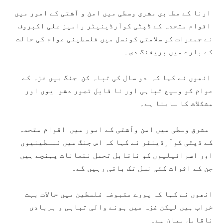
ارنا کے مطابق مشرق وسطی میں امن و آشتی کے امور میں
اقوام متحدہ کے ڈپٹی کوآرڈینیٹر رامیز علی اکبروف
نے جمعرات کو سلامتی کونسل میں فلسطینی عوام کی حالت
کے بارے میں بریفنگ دی۔
انھوں نے کہا کہ دو سال کی تباہ کن جنگ میں غزہ کے
عوام کو وسیع تباہی اور نا قابل تصور دشوایوں اور
مشکلات کا سامنا ہے۔
مشرق وسطی میں امن وآشتی کے امور میں اقوام متحدہ
کے ڈپٹی کوآرڈینٹر نے کہا کہ اس جنگ میں فلسطینیوں
اور اسرائیلیوں کو ناقابل تحمل نقصانات پہنچے ہیں
جن کے اثرات کئی نسل تک باقی رہیں گے۔
انھوں نے کہا کہ پورے مقبوضہ فلسطین میں حالات بہت
خراب ہیں لیکن غزہ میں ہونے والی تباہی و بربادی
ناقابل بیان ہے۔