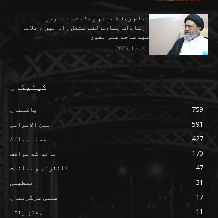
امام رضا کے علم و حکمت سے لبریز
ارشادات ہمارے لئے مشعل راہ ہیں ، علامہ
سید ساجد علی نقوی
اگست 1, 2026
کیٹیگری
759
پاکستان
591
بین الاقوامی
427
مسلم ممالک
170
قائد کے مواقف
47
کانفرنس و بیانات
31
تنظیمی
17
علمی سرگرمیاں
11
ہفتۂِ رفتہ