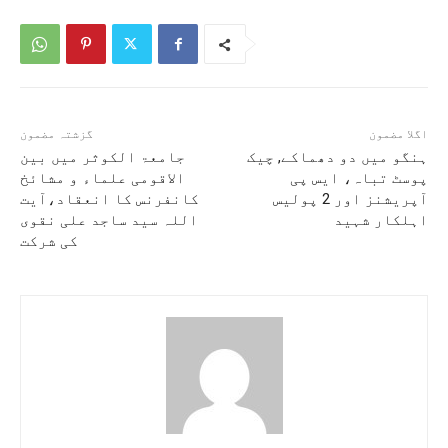
اگلا مضمون
گزشتہ مضمون
ہنگو میں دو دھماکے, چیک
جامعۃ الکوثر میں بین
پوسٹ تباہ، ایس پی
الاقومی علماء و مشائخ
آپریشنز اور 2 پولیس
کانفرنس کا انعقاد،آیت
اہلکار شہید
اللہ سید ساجد علی نقوی
کی شرکت