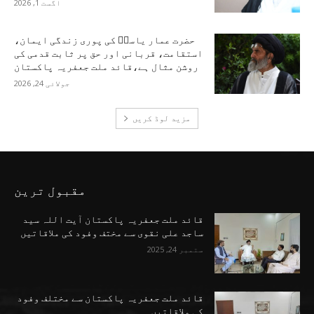
اگست 1, 2026
حضرت عمار یاسرؑ کی پوری زندگی ایمان،
استقامت، قربانی اور حق پر ثابت قدمی کی
روشن مثال ہے،قائد ملت جعفریہ پاکستان
جولائی 24, 2026
مزید لوڈ کریں
مقبول ترین
قائد ملت جعفریہ پاکستان آیت اللہ سید
ساجد علی نقوی سے مختف وفود کی ملاقاتیں
ستمبر 24, 2025
قائد ملت جعفریہ پاکستان سے مختلف وفود
کی ملاقاتیں