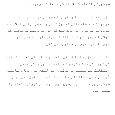
سیکورٹی اتحاد کے قیام کی گنجائش موجود ہے۔
وزیر دفاع اور مسلح افواج نے جو اس دورے میں بھی
موجود تھے، شنگھائی تعاون تنظیم کے سربراہی اجلاس کے
موقع پر ہونے والی بات چیت کا حوالہ دیتے ہوئےکہا کہ
اجلاس کے دوران رکن ممالک کے عہدیداروں سے سیکورٹی
اور دفاعی امور پر مشاورت کی گئی۔
انہوں نے مزید کہا کہ فی الحال، شنگھائی تعاون تنظیم
کی توجہ تر دہشت گردی کے انسداد اور منشیات کی
اسمگلنگ سے نمٹنے پر مرکوز ہے لیکن جو رجحان سامنے
آرہا ہے اس سے لگتا ہے کہ یہ تنظیم مستقبل میں اپنی
سرگرمیوں کا دائرہ وسیع اور اچھا سیکورٹی اتحاد بنا
سکتی ہے۔