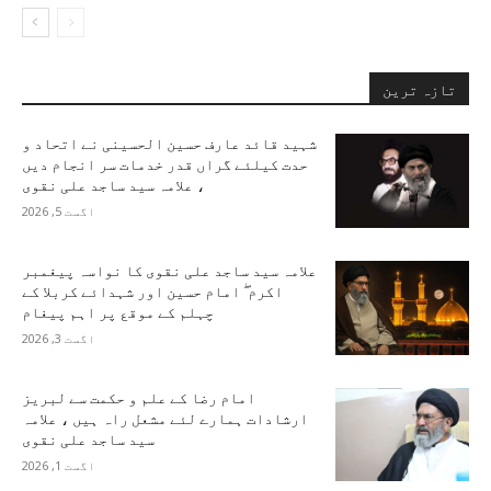
تازہ ترین
شہید قائد عارف حسین الحسینی نے اتحاد و
حدت کیلئے گراں قدر خدمات سر انجام دیں
، علامہ سید ساجد علی نقوی
اگست 5, 2026
علامہ سید ساجد علی نقوی کا نواسہ پیغمبر
اکرم ۖ امام حسین اور شہدائے کربلا کے
چہلم کے موقع پر اہم پیغام
اگست 3, 2026
امام رضا کے علم و حکمت سے لبریز
ارشادات ہمارے لئے مشعل راہ ہیں ، علامہ
سید ساجد علی نقوی
اگست 1, 2026