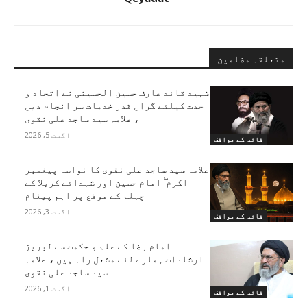
متعلقہ مضامین
شہید قائد عارف حسین الحسینی نے اتحاد و
حدت کیلئے گراں قدر خدمات سر انجام دیں
، علامہ سید ساجد علی نقوی
اگست 5, 2026
قائد کے مواقف
علامہ سید ساجد علی نقوی کا نواسہ پیغمبر
اکرم ۖ امام حسین اور شہدائے کربلا کے
چہلم کے موقع پر اہم پیغام
اگست 3, 2026
قائد کے مواقف
امام رضا کے علم و حکمت سے لبریز
ارشادات ہمارے لئے مشعل راہ ہیں ، علامہ
سید ساجد علی نقوی
اگست 1, 2026
قائد کے مواقف