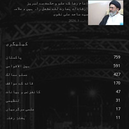
امام رضا کے علم و حکمت سے لبریز
ارشادات ہمارے لئے مشعل راہ ہیں ، علامہ
سید ساجد علی نقوی
اگست 1, 2026
کیٹیگری
759
پاکستان
591
بین الاقوامی
427
مسلم ممالک
170
قائد کے مواقف
47
کانفرنس و بیانات
31
تنظیمی
17
علمی سرگرمیاں
11
ہفتۂِ رفتہ