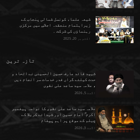
شیعہ علماء کونسل شمالی پنجاب کے
زیراہتمام منعقدہ اجلاسِ میں مرکزی
رہنماؤں کی شرکت ۔
اکتوبر 20, 2025
تازہ ترین
شہید قائد عارف حسین الحسینی نے اتحاد و
حدت کیلئے گراں قدر خدمات سر انجام دیں
، علامہ سید ساجد علی نقوی
اگست 5, 2026
علامہ سید ساجد علی نقوی کا نواسہ پیغمبر
اکرم ۖ امام حسین اور شہدائے کربلا کے
چہلم کے موقع پر اہم پیغام
اگست 3, 2026