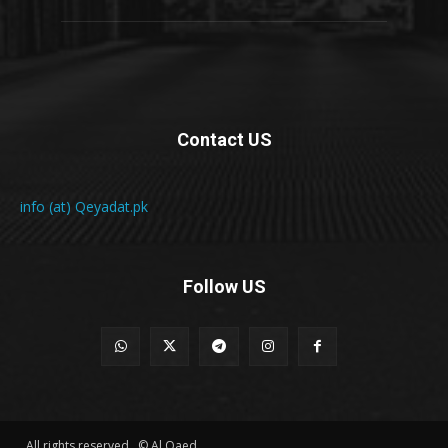
Contact US
info (at) Qeyadat.pk
Follow US
All rights reserved . © Al Qaed .