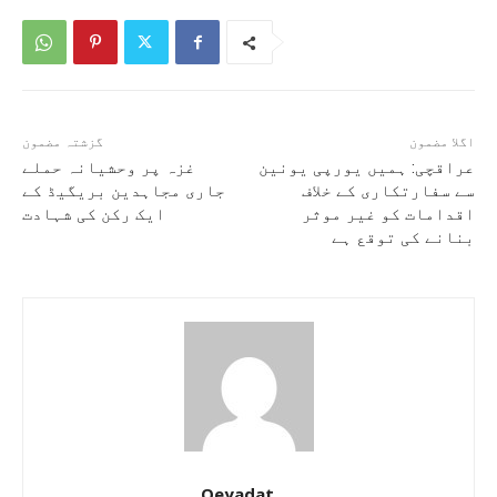
اگلا مضمون
گزشتہ مضمون
عراقچی: ہمیں یورپی یونین
غزہ پر وحشیانہ حملے
سے سفارتکاری کے خلاف
جاری مجاہدین بریگیڈ کے
اقدامات کو غیر موثر
ایک رکن کی شہادت
بنانے کی توقع ہے
Qeyadat