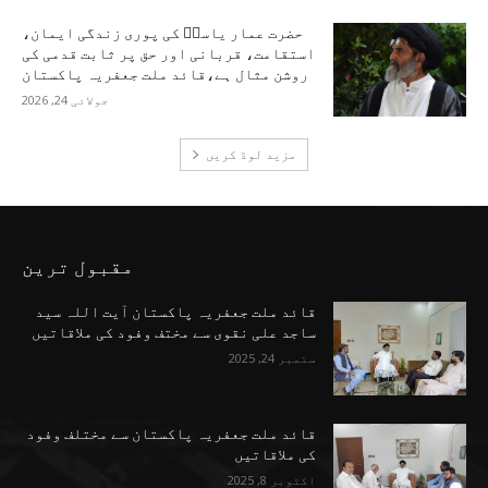
حضرت عمار یاسرؑ کی پوری زندگی ایمان،
استقامت، قربانی اور حق پر ثابت قدمی کی
روشن مثال ہے،قائد ملت جعفریہ پاکستان
جولائی 24, 2026
مزید لوڈ کریں
مقبول ترین
قائد ملت جعفریہ پاکستان آیت اللہ سید
ساجد علی نقوی سے مختف وفود کی ملاقاتیں
ستمبر 24, 2025
قائد ملت جعفریہ پاکستان سے مختلف وفود
کی ملاقاتیں
اکتوبر 8, 2025