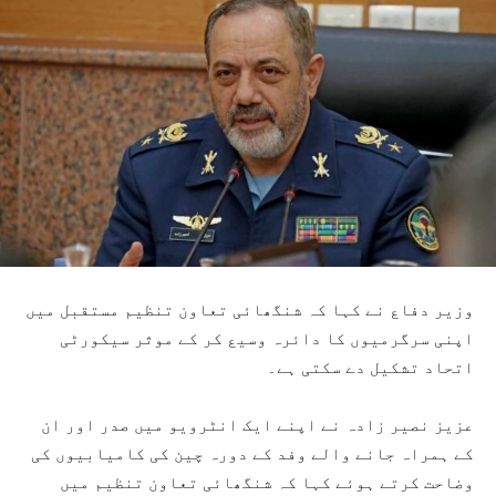
وزیر دفاع نے کہا کہ شنگھائی تعاون تنظیم مستقبل میں
اپنی سرگرمیوں کا دائرہ وسیع کر کے موثر سیکورٹی
اتحاد تشکیل دے سکتی ہے۔
عزیز نصیر زادہ نے اپنے ایک انٹرویو میں صدر اور ان
کے ہمراہ جانے والے وفد کے دورہ چین کی کامیابیوں کی
وضاحت کرتے ہوئے کہا کہ شنگھائی تعاون تنظیم میں