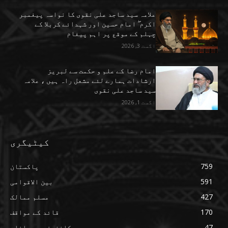
علامہ سید ساجد علی نقوی کا نواسہ پیغمبر
اکرم ۖ امام حسین اور شہدائے کربلا کے
چہلم کے موقع پر اہم پیغام
اگست 3, 2026
امام رضا کے علم و حکمت سے لبریز
ارشادات ہمارے لئے مشعل راہ ہیں ، علامہ
سید ساجد علی نقوی
اگست 1, 2026
کیٹیگری
759
پاکستان
591
بین الاقوامی
427
مسلم ممالک
170
قائد کے مواقف
47
کانفرنس و بیانات