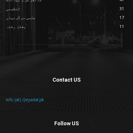
31
تنظیمی
17
علمی سرگرمیاں
11
ہفتۂِ رفتہ
Contact US
info (at) Qeyadat.pk
Follow US