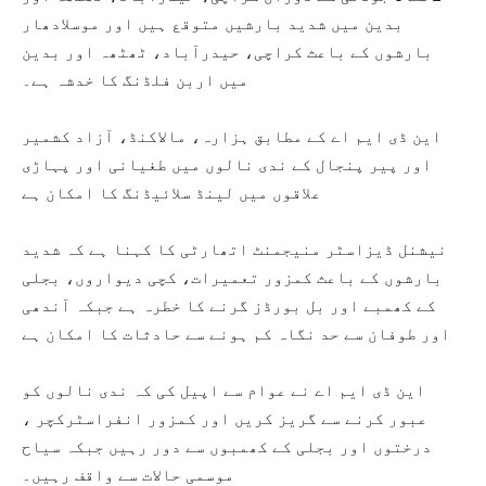
بدین میں شدید بارشیں متوقع ہیں اور موسلادھار
بارشوں کے باعث کراچی، حیدرآباد، ٹھٹھہ اور بدین
میں اربن فلڈنگ کا خدشہ ہے۔
این ڈی ایم اے کے مطابق ہزارہ، مالاکنڈ، آزاد کشمیر
اور پیر پنجال کے ندی نالوں میں طغیانی اور پہاڑی
علاقوں میں لینڈ سلائیڈنگ کا امکان ہے
نیشنل ڈیزاسٹر منیجمنٹ اتھارٹی کا کہنا ہے کہ شدید
بارشوں کے باعث کمزور تعمیرات، کچی دیواروں، بجلی
کے کھمبے اور بل بورڈز گرنے کا خطرہ ہے جبکہ آندھی
اور طوفان سے حد نگاہ کم ہونے سے حادثات کا امکان ہے
این ڈی ایم اے نے عوام سے اپیل کی کہ ندی نالوں کو
عبور کرنے سے گریز کریں اور کمزور انفراسٹرکچر ،
درختوں اور بجلی کے کھمبوں سے دور رہیں جبکہ سیاح
موسمی حالات سے واقف رہیں۔