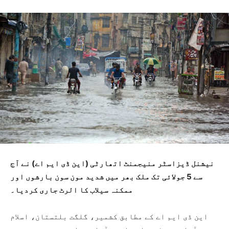
نیشنل ڈیزاسٹر منیجمنٹ اتھارٹی (این ڈی ایم اے) نے آج
سے 5 جولائی تک ملک بھر میں شدید مون سون بارشوں اور
ممکنہ سیلاب کا الرٹ جاری کردیا۔
این ڈی ایم اے کے مطابق کشمیر، گلگت بلتستان، اسلام