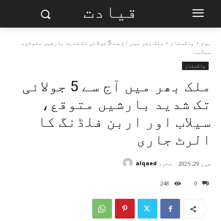
قیادت
ہوم
پاکستان
ملک بھر میں آج سے 5 جولائی تک شدید بارشیں متوقع،
سیلاب...
پاکستان
ملک بھر میں آج سے 5 جولائی
تک شدید بارشیں متوقع،
سیلاب اور اربن فلڈنگ کا
الرٹ جاری
محرر
alqaed
جون 29, 2025
248
0