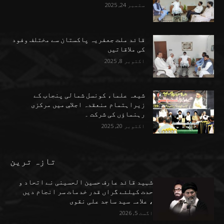
ستمبر 24, 2025
قائد ملت جعفریہ پاکستان سے مختلف وفود
کی ملاقاتیں
اکتوبر 8, 2025
شیعہ علماء کونسل شمالی پنجاب کے
زیراہتمام منعقدہ اجلاسِ میں مرکزی
رہنماؤں کی شرکت ۔
اکتوبر 20, 2025
تازہ ترین
شہید قائد عارف حسین الحسینی نے اتحاد و
حدت کیلئے گراں قدر خدمات سر انجام دیں
، علامہ سید ساجد علی نقوی
اگست 5, 2026