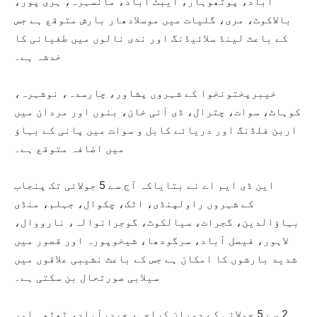
آباد، پوٹھوہار، ایبٹ آباد، مانسہرہ، ہری پور،
بالاکوٹ، مری، گلیات میں موسلادھار بارش متوقع ہے جس
کے باعث لینڈ سلائیڈنگ اور ندی نالوں میں طغیانی کا
خدشہ ہے۔
خیبرپختونخوا کے شہروں پشاور، چارسدہ، نوشہرہ،
کوہاٹ، سوات، چترال، ڈی آئی خان، بنوں اور مردان میں
اربن فلڈنگ اور دریائے کابل و سوات میں پانی کے بہاؤ
میں اضافہ متوقع ہے۔
این ڈی ایم اے نے بتایاکہ آج سے 5 جولائی تک پنجاب
کے شہروں راولپنڈی، اٹک، چکوال، جہلم، منڈی
بہاؤالدین، گجرات، سیالکوٹ، گوجرانوالہ، نارووال،
لاہور، فیصل آباد، سرگودھا، شیخوپورہ اور قصور میں
شدید بارشوں کا امکان ہے جس کے باعث نشیبی علاقوں میں
سیلابی صورتحال بن سکتی ہے۔
2 سے 5 جولائی کے دوران کراچی، حیدرآباد، ٹھٹھہ اور