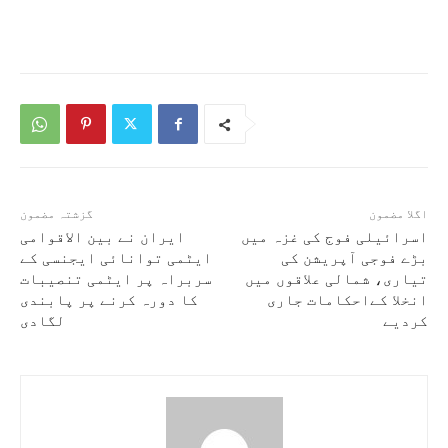
اگلا مضمون
گزشتہ مضمون
اسرائیلی فوج کی غزہ میں
ایران نے بین الاقوامی
بڑے فوجی آپریشن کی
ایٹمی توانائی ایجنسی کے
تیاری، شمالی علاقوں میں
سربراہ پر ایٹمی تنصیبات
انخلا کےاحکامات جاری
کا دورہ کرنے پر پابندی
کردیے
لگادی