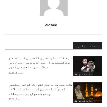
alqaed
متعلقہ مضامین
شہید قائد عارف حسین الحسینی نے اتحاد و
حدت کیلئے گراں قدر خدمات سر انجام دیں
، علامہ سید ساجد علی نقوی
اگست 5, 2026
قائد کے مواقف
علامہ سید ساجد علی نقوی کا نواسہ پیغمبر
اکرم ۖ امام حسین اور شہدائے کربلا کے
چہلم کے موقع پر اہم پیغام
اگست 3, 2026
قائد کے مواقف