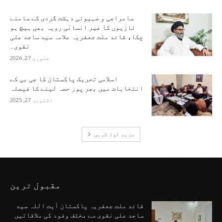
سامراجی و صہیونی دہشت گردی کے سامنے
نازیوں کا غیر انسانی رویہ بھی ہیچ ہو
چکا، قائد ملت جعفریہ علامہ سید ساجد علی
نقوی۔
جنوری 27, 2026
اسلامی تحریک پاکستان کا جی بی کے
انتخابات میں بھر پور حصہ لینے کا فیصلہ
اکتوبر 27, 2025
مزید لوڈ کریں
مقبول ترین
قائد ملت جعفریہ پاکستان آیت اللہ سید
ساجد علی نقوی سے مختف وفود کی ملاقاتیں