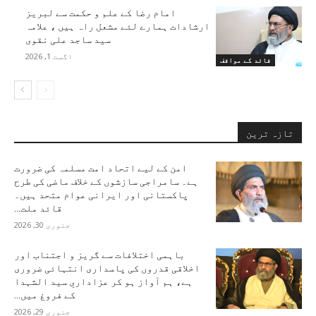
امام رضا کے علم و حکمت سے لبریز
ارشادات ہمارے لئے مشعل راہ ہیں ، علامہ
سید ساجد علی نقوی
اگست 1, 2026
قائد کے مواقف
تازہ ترین
امن کے لیے اتحاد امت مسلمہ کی ضرورت
ہے۔ سامراجی سازشوں کے خلاف ماضی کی طرح
پاکستانی اور ایرانی عوام متحد ہیں۔
قائد ملت...
جنوری 30, 2026
باہمی اختلافات سے گریز و اجتناب اور
اخلاقی قدروں کی پاسداری انتہائی ضروری
ہے، ہم آواز ہو کر عزاداریِ سید الشہدا
کے فروغ میں...
جنوری 29, 2026