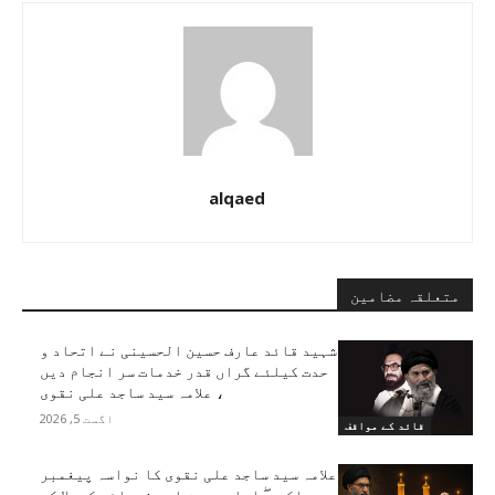
alqaed
متعلقہ مضامین
شہید قائد عارف حسین الحسینی نے اتحاد و
حدت کیلئے گراں قدر خدمات سر انجام دیں
، علامہ سید ساجد علی نقوی
اگست 5, 2026
قائد کے مواقف
علامہ سید ساجد علی نقوی کا نواسہ پیغمبر