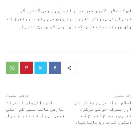
اس کے علاوہ لاہور میں مزار اقبال پر بھی گاڈرز کی
تبدیلی کی پروقار تقریب ہوئی جس میں پنجاب رینجرز کے
چاق چوبند دستے نے پاکستان آرمی کو چارج دے دیا۔
اگلا مضمون
گزشتہ مضمون
اسلام آباد میں یومِ آزادی
آذربائیجان نے فیلڈ
اور معرکہ حق کی مرکزی
مارشل عاصم منیر کو اعلیٰ
تقریب، مسلح افواج کے
فوجی ایوارڈ سے نواز دیا.
دستوں نے مارچ پاسٹ کیا.