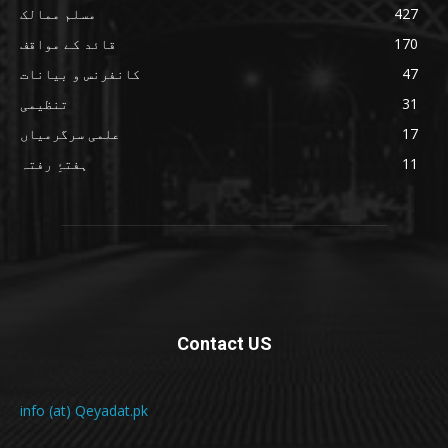
427
مسلم ممالک
170
قائد کے مواقف
47
کانفرنس و بیانات
31
تنظیمی
17
علمی سرگرمیاں
11
ہفتۂِ رفتہ
Contact US
info (at) Qeyadat.pk