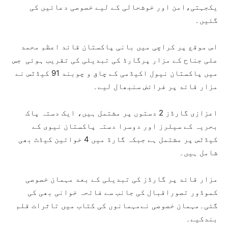
یکجہتی،امن اور خوشحالی کے لیے خصوصی دعائیں کی
گئیں۔
اس موقع پر کراچی میں بانی پاکستان قائد اعظم محمد
علی جناح کے مزار پرگارڈ کی تبدیلی کی تقریب ہوئی جس
میں پاکستان نیول اکیڈمی کے چاق و چوبند 91 کیڈٹس نے
مزار قائد پر فرائض سنبھال لیے۔
اعزازی گارڈز 2 دستوں پر مشتمل ہیں، ایک دستہ پاک
بحریہ کے سیلرز اور دوسرا دستہ پاکستان نیوی کے
کیڈٹس پر مشتمل ہے جبکہ گارڈ میں 4 خواتین کیڈٹ بھی
شامل ہیں۔
مزار قائد پر گارڈز کی تبدیلی کے بعد مہمان خصوصی
کموڈور تصوراقبال کی جانب سے فاتحہ خوانی بھی کی
گئی۔مہمان خصوصی نےمہمانوں کی کتاب میں تاثرات قلم
بندکیے۔