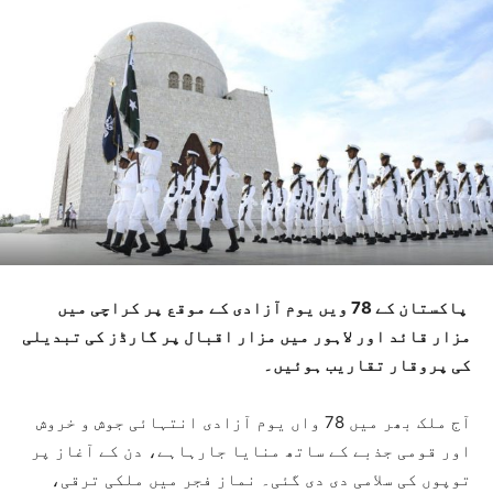
پاکستان کے 78 ویں یوم آزادی کے موقع پر کراچی میں
مزار قائد اور لاہور میں مزار اقبال پر گارڈز کی تبدیلی
کی پروقار تقاریب ہوئیں۔
آج ملک بھر میں 78 واں یوم آزادی انتہائی جوش و خروش
اور قومی جذبے کے ساتھ منایا جارہاہے، دن کے آغاز پر
توپوں کی سلامی دی دی گئی۔ نماز فجر میں ملکی ترقی،