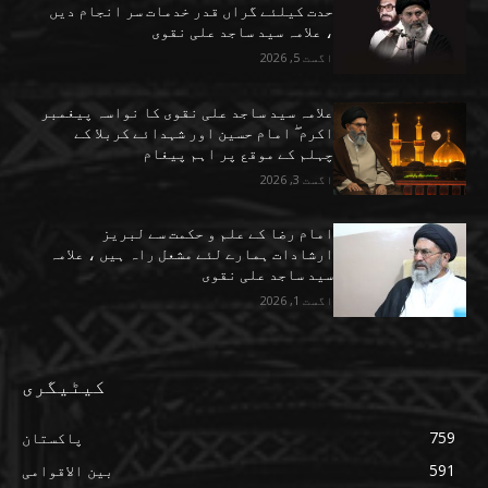
حدت کیلئے گراں قدر خدمات سر انجام دیں
، علامہ سید ساجد علی نقوی
اگست 5, 2026
علامہ سید ساجد علی نقوی کا نواسہ پیغمبر
اکرم ۖ امام حسین اور شہدائے کربلا کے
چہلم کے موقع پر اہم پیغام
اگست 3, 2026
امام رضا کے علم و حکمت سے لبریز
ارشادات ہمارے لئے مشعل راہ ہیں ، علامہ
سید ساجد علی نقوی
اگست 1, 2026
کیٹیگری
759
پاکستان
591
بین الاقوامی