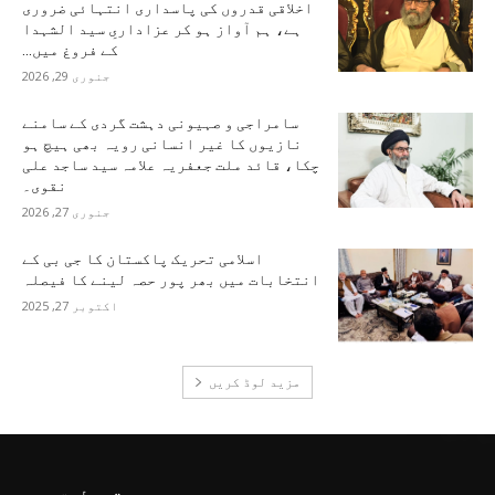
اخلاقی قدروں کی پاسداری انتہائی ضروری
ہے، ہم آواز ہو کر عزاداریِ سید الشہدا
کے فروغ میں...
جنوری 29, 2026
سامراجی و صہیونی دہشت گردی کے سامنے
نازیوں کا غیر انسانی رویہ بھی ہیچ ہو
چکا، قائد ملت جعفریہ علامہ سید ساجد علی
نقوی۔
جنوری 27, 2026
اسلامی تحریک پاکستان کا جی بی کے
انتخابات میں بھر پور حصہ لینے کا فیصلہ
اکتوبر 27, 2025
مزید لوڈ کریں