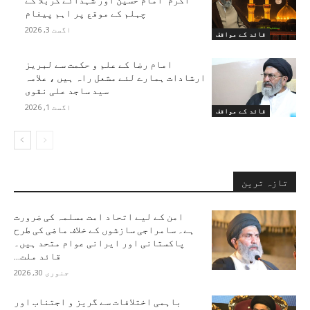
اکرم ۖ امام حسین اور شہدائے کربلا کے
چہلم کے موقع پر اہم پیغام
اگست 3, 2026
قائد کے مواقف
امام رضا کے علم و حکمت سے لبریز
ارشادات ہمارے لئے مشعل راہ ہیں ، علامہ
سید ساجد علی نقوی
اگست 1, 2026
قائد کے مواقف
تازہ ترین
امن کے لیے اتحاد امت مسلمہ کی ضرورت
ہے۔ سامراجی سازشوں کے خلاف ماضی کی طرح
پاکستانی اور ایرانی عوام متحد ہیں۔
قائد ملت...
جنوری 30, 2026
باہمی اختلافات سے گریز و اجتناب اور