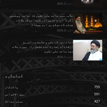
اگست 5, 2026
علامہ سید ساجد علی نقوی کا نواسہ پیغمبر
اکرم ۖ امام حسین اور شہدائے کربلا کے
چہلم کے موقع پر اہم پیغام
اگست 3, 2026
امام رضا کے علم و حکمت سے لبریز
ارشادات ہمارے لئے مشعل راہ ہیں ، علامہ
سید ساجد علی نقوی
اگست 1, 2026
کیٹیگری
759
پاکستان
591
بین الاقوامی
427
مسلم ممالک