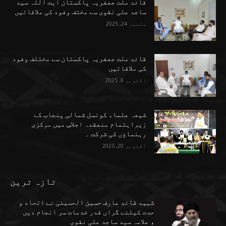
قائد ملت جعفریہ پاکستان آیت اللہ سید
ساجد علی نقوی سے مختف وفود کی ملاقاتیں
ستمبر 24, 2025
قائد ملت جعفریہ پاکستان سے مختلف وفود
کی ملاقاتیں
اکتوبر 8, 2025
شیعہ علماء کونسل شمالی پنجاب کے
زیراہتمام منعقدہ اجلاسِ میں مرکزی
رہنماؤں کی شرکت ۔
اکتوبر 20, 2025
تازہ ترین
شہید قائد عارف حسین الحسینی نے اتحاد و
حدت کیلئے گراں قدر خدمات سر انجام دیں
، علامہ سید ساجد علی نقوی