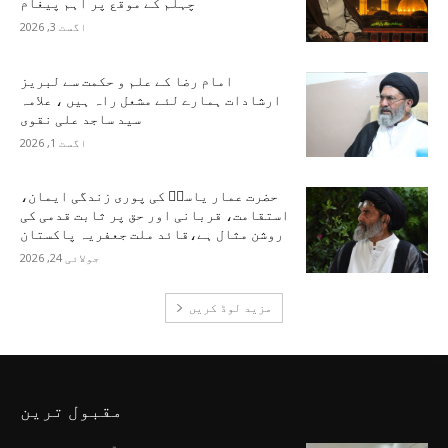
چہلم کے موقع پر اہم پیغام
اگست 3, 2026
امام رضا کے علم و حکمت سے لبریز
ارشادات ہمارے لئے مشعل راہ ہیں ، علامہ
سید ساجد علی نقوی
اگست 1, 2026
حضرت عمار یاسرؑ کی پوری زندگی ایمان،
استقامت، قربانی اور حق پر ثابت قدمی کی
روشن مثال ہے،قائد ملت جعفریہ پاکستان
جولائی 24, 2026
مزید لوڈ کریں
مقبول ترین