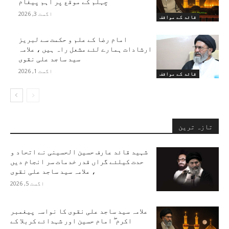
چہلم کے موقع پر اہم پیغام
اگست 3, 2026
قائد کے مواقف
امام رضا کے علم و حکمت سے لبریز
ارشادات ہمارے لئے مشعل راہ ہیں ، علامہ
سید ساجد علی نقوی
اگست 1, 2026
قائد کے مواقف
تازہ ترین
شہید قائد عارف حسین الحسینی نے اتحاد و
حدت کیلئے گراں قدر خدمات سر انجام دیں
، علامہ سید ساجد علی نقوی
اگست 5, 2026
علامہ سید ساجد علی نقوی کا نواسہ پیغمبر
اکرم ۖ امام حسین اور شہدائے کربلا کے