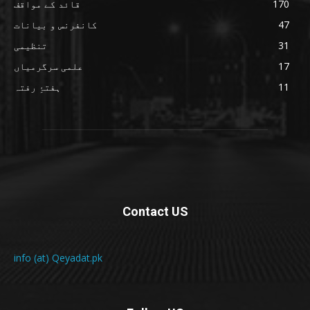
170
قائد کے مواقف
47
کانفرنس و بیانات
31
تنظیمی
17
علمی سرگرمیاں
11
ہفتۂِ رفتہ
Contact US
info (at) Qeyadat.pk