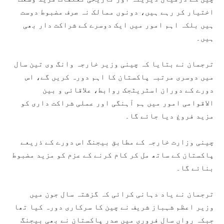
اختیار کر رہے ہیں، دونوں ممالک نہ صرف مضبوط دوست
ہیں بلکہ اہم امور میں ایک دوسرے کے شراکت دار بھی
ہیں۔
ترجمان نے بتایا کہ چینی وزیر خارجہ وانگ وی تین سال
میں دوسری مرتبہ پاکستان کا اہم دورہ کریں گے، اس
دورے کے دوران اسٹریٹجک روابط، علاقائی و بین
الاقوامی امور میں ہم آہنگی اور عملی شراکت داری کو
مزید فروغ دیا جائے گا۔
چینی وزارت خارجہ کے مطابق بیجنگ اس دورے کے ذریعے
پاکستان کے ساتھ مل کر کام کرنے کے عزم کو مزید مضبوط
بنائے گا۔
ترجمان نے یاد دہانی کرائی کہ گزشتہ سال جون میں
وزیر اعظم شہباز شریف نے چین کا سرکاری دورہ کیا تھا
جبکہ رواں سال فروری میں صدرِ پاکستان نے بھی بیجنگ