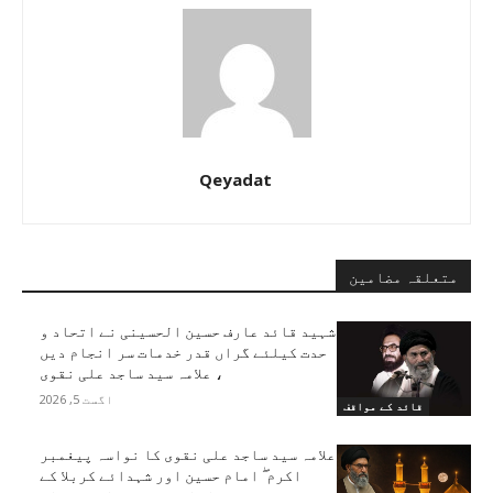
Qeyadat
متعلقہ مضامین
شہید قائد عارف حسین الحسینی نے اتحاد و
حدت کیلئے گراں قدر خدمات سر انجام دیں
، علامہ سید ساجد علی نقوی
اگست 5, 2026
قائد کے مواقف
علامہ سید ساجد علی نقوی کا نواسہ پیغمبر
اکرم ۖ امام حسین اور شہدائے کربلا کے