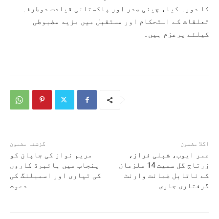
کا دورہ کیا، چینی صدر اور پاکستانی قیادت دوطرفہ
تعلقات کے استحکام اور مستقبل میں مزید مضبوطی
کیلئے پرعزم ہیں۔
اگلا مضمون
گزشتہ مضمون
عمر ایوب، شبلی فراز،
مریم نواز کی جاپان کو
زرتاج گل سمیت 14 ملزمان
پنجاب میں ہائبرڈ کاروں
کے ناقابل ضمانت وارنٹ
کی تیاری اور اسمبلنگ کی
گرفتاری جاری
دعوت