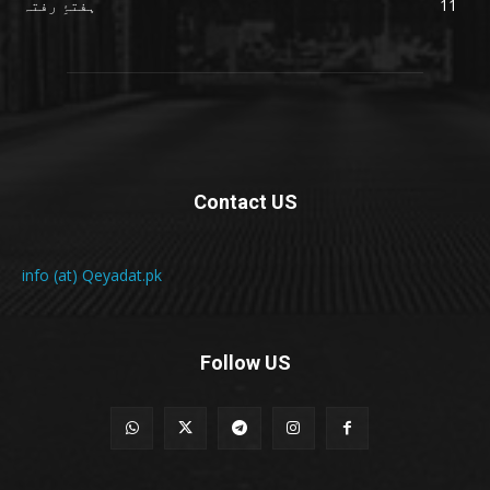
11
ہفتۂِ رفتہ
Contact US
info (at) Qeyadat.pk
Follow US