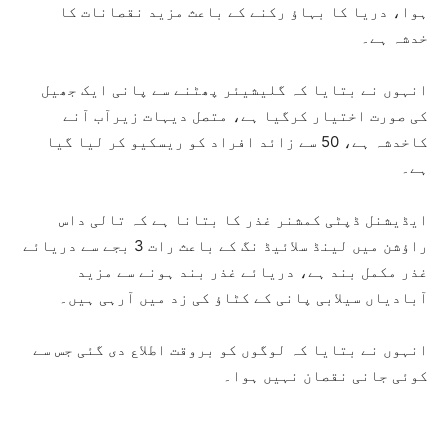
ہوا، دریا کا بہاؤ رکنے کے باعث مزید نقصانات کا
خدشہ ہے۔
انہوں نے بتایا کہ گلیشیئر پھٹنے سے پانی ایک جھیل
کی صورت اختیار کرگیا ہے، متصل دیہات زیرآب آنے
کاخدشہ ہے، 50 سے زائد افراد کو ریسکیو کر لیا گیا
ہے۔
ایڈیشنل ڈپٹی کمشنر غذر کا بتانا ہے کہ تالی داس
راؤشن میں لینڈ سلائیڈ نگ کے باعث رات 3 بجے سے دریائے
غذر مکمل بند ہے، دریائے غذر بند ہونے سے مزید
آبادیاں سیلابی پانی کے کٹاؤ کی زد میں آرہی ہیں۔
انہوں نے بتایا کہ لوگوں کو بروقت اطلاع دی گئی جس سے
کوئی جانی نقصان نہیں ہوا۔