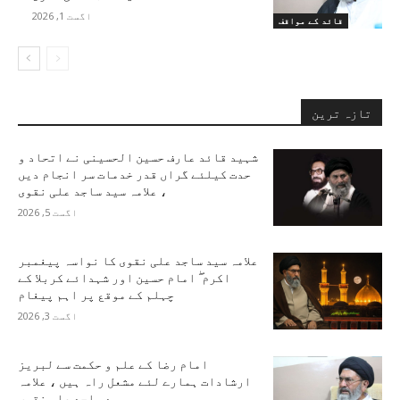
اگست 1, 2026
قائد کے مواقف
تازہ ترین
شہید قائد عارف حسین الحسینی نے اتحاد و
حدت کیلئے گراں قدر خدمات سر انجام دیں
، علامہ سید ساجد علی نقوی
اگست 5, 2026
علامہ سید ساجد علی نقوی کا نواسہ پیغمبر
اکرم ۖ امام حسین اور شہدائے کربلا کے
چہلم کے موقع پر اہم پیغام
اگست 3, 2026
امام رضا کے علم و حکمت سے لبریز
ارشادات ہمارے لئے مشعل راہ ہیں ، علامہ
سید ساجد علی نقوی