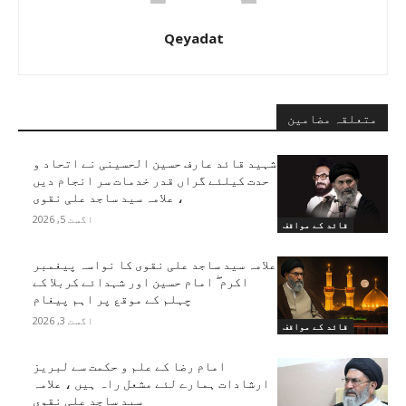
Qeyadat
متعلقہ مضامین
شہید قائد عارف حسین الحسینی نے اتحاد و
حدت کیلئے گراں قدر خدمات سر انجام دیں
، علامہ سید ساجد علی نقوی
اگست 5, 2026
قائد کے مواقف
علامہ سید ساجد علی نقوی کا نواسہ پیغمبر
اکرم ۖ امام حسین اور شہدائے کربلا کے
چہلم کے موقع پر اہم پیغام
اگست 3, 2026
قائد کے مواقف
امام رضا کے علم و حکمت سے لبریز
ارشادات ہمارے لئے مشعل راہ ہیں ، علامہ
سید ساجد علی نقوی