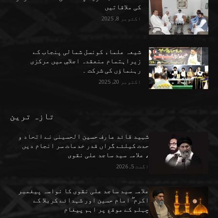
کی ملاقاتیں
اکتوبر 8, 2025
شیعہ علماء کونسل شمالی پنجاب کے
زیراہتمام منعقدہ اجلاسِ میں مرکزی
رہنماؤں کی شرکت ۔
اکتوبر 20, 2025
تازہ ترین
شہید قائد عارف حسین الحسینی نے اتحاد و
حدت کیلئے گراں قدر خدمات سر انجام دیں
، علامہ سید ساجد علی نقوی
اگست 5, 2026
علامہ سید ساجد علی نقوی کا نواسہ پیغمبر
اکرم ۖ امام حسین اور شہدائے کربلا کے
چہلم کے موقع پر اہم پیغام