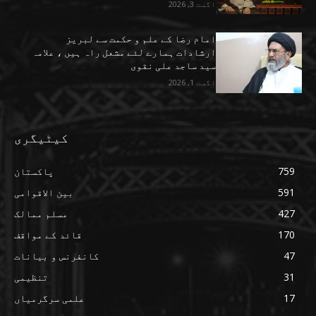
اگست 3, 2026
امام رضا کے علم و حکمت سے لبریز
ارشادات ہمارے لئے مشعل راہ ہیں ، علامہ
سید ساجد علی نقوی
اگست 1, 2026
کیٹیگری
759
پاکستان
591
بین الاقوامی
427
مسلم ممالک
170
قائد کے مواقف
47
کانفرنس و بیانات
31
تنظیمی
17
علمی سرگرمیاں