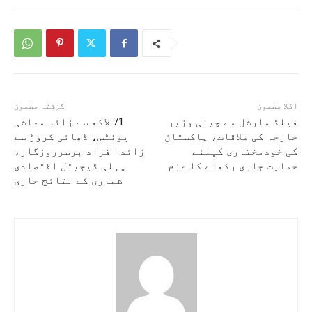
اگلا مضمون
گزشتہ مضمون
فیلڈ مارشل سے چینی وزیر
71 لاکھ سے زائد معاشی
خارجہ کی ملاقات، پاکستان
یونٹس، ڈھائی کروڑ سے
کی خودمختاری کیلئے
زائد افراد برسرروزگار،
حمایت جاری رکھنے کا عزم
پہلی ڈیجیٹل اقتصادی
شماری کے نتائج جاری