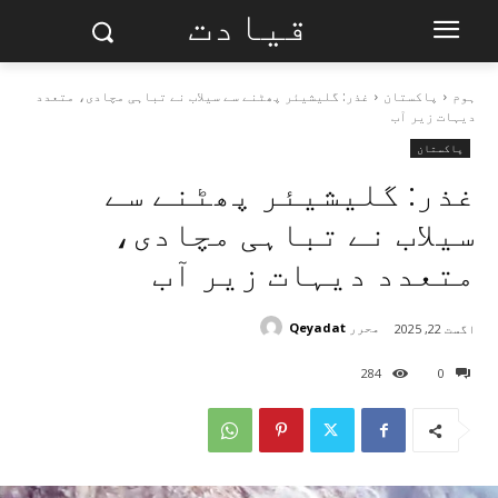
قیادت
ہوم
پاکستان
غذر: گلیشیئر پھٹنے سے سیلاب نے تباہی مچادی، متعدد
دیہات زیر آب
پاکستان
غذر: گلیشیئر پھٹنے سے
سیلاب نے تباہی مچادی،
متعدد دیہات زیر آب
محرر
Qeyadat
اگست 22, 2025
284
0