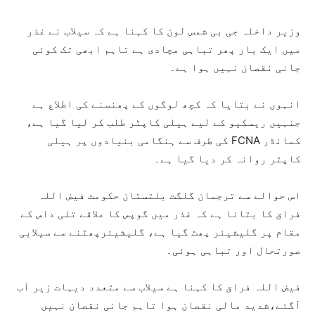
وزیر داخلہ جی بی شمس لون کا کہنا ہے کہ سیلاب نے غذر
میں ایک بار پھر تباہی مچادی ہے تاہم ابھی تک کوئی
جانی نقصان نہیں ہوا ہے۔
انہوں نے بتایا کہ کچھ لوگوں کے پھنسنے کی اطلاع ہے
جنہیں ریسکیو کے لیے ہیلی کاپٹر طلب کر لیا گیا ہے،
کمانڈر FCNA کی طرف سے ہنگامی بنیادوں پر ہیلی
کاپٹر روانہ کر دیا گیا ہے۔
اس حوالے سے ترجمان گلگت بلتستان حکومت فیض اللہ
فراق کا بتانا ہے کہ غذر میں گوپس کا علاقے تلی داس کے
مقام پر گلیشیئر پھٹ گیا ہے، گلیشیئرپھٹنے سے سیلابی
صورتحال اور تباہی ہوئی۔
فیض اللہ فراق کا کہنا ہے سیلاب سے متعدد دیہات زیر آب
آگئے،شدید مالی نقصان ہوا تاہم جانی نقصان نہیں