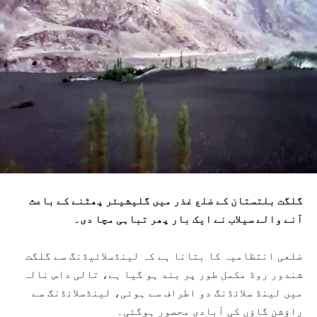
گلگت بلتستان کے ضلع غذر میں گلیشیئر پھٹنے کے باعث
آنے والے سیلاب نے ایک بار پھر تباہی مچا دی۔
ضلعی انتظامیہ کا بتانا ہے کہ لینڈسلائیڈنگ سے گلگت
شندور روڈ مکمل طور پر بند ہو گیا ہے، تالی داس نالہ
میں لینڈ سلائڈنگ دو اطراف سے ہوئی، لینڈسلائڈنگ سے
راؤشن گاؤں کی آبادی محصور ہوگئی۔