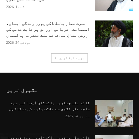
اگست 1, 2026
حضرت عمار یاسرؑ کی پوری زندگی ایمان،
استقامت، قربانی اور حق پر ثابت قدمی کی
روشن مثال ہے،قائد ملت جعفریہ پاکستان
جولائی 24, 2026
مزید لوڈ کریں
مقبول ترین
قائد ملت جعفریہ پاکستان آیت اللہ سید
ساجد علی نقوی سے مختف وفود کی ملاقاتیں
ستمبر 24, 2025
قائد ملت جعفریہ پاکستان سے مختلف وفود