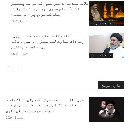
علامہ سید ساجد علی نقوی کا نواسہ پیغمبر
اکرم ۖ امام حسین اور شہدائے کربلا کے
چہلم کے موقع پر اہم پیغام
اگست 3, 2026
قائد کے مواقف
امام رضا کے علم و حکمت سے لبریز
ارشادات ہمارے لئے مشعل راہ ہیں ، علامہ
سید ساجد علی نقوی
اگست 1, 2026
قائد کے مواقف
تازہ ترین
شہید قائد عارف حسین الحسینی نے اتحاد و
حدت کیلئے گراں قدر خدمات سر انجام دیں
، علامہ سید ساجد علی نقوی
اگست 5, 2026