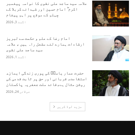
علامہ سید ساجد علی نقوی کا نواسہ پیغمبر
اکرم ۖ امام حسین اور شہدائے کربلا کے
چہلم کے موقع پر اہم پیغام
اگست 3, 2026
امام رضا کے علم و حکمت سے لبریز
ارشادات ہمارے لئے مشعل راہ ہیں ، علامہ
سید ساجد علی نقوی
اگست 1, 2026
حضرت عمار یاسرؑ کی پوری زندگی ایمان،
استقامت، قربانی اور حق پر ثابت قدمی کی
روشن مثال ہے،قائد ملت جعفریہ پاکستان
جولائی 24, 2026
مزید لوڈ کریں