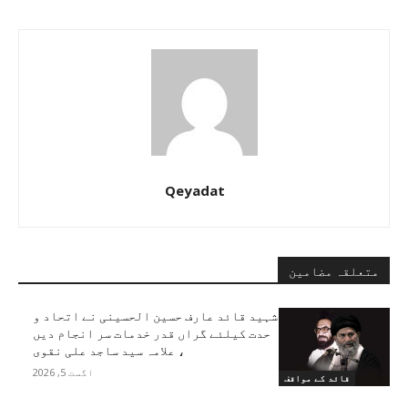
Qeyadat
متعلقہ مضامین
شہید قائد عارف حسین الحسینی نے اتحاد و
حدت کیلئے گراں قدر خدمات سر انجام دیں
، علامہ سید ساجد علی نقوی
اگست 5, 2026
قائد کے مواقف