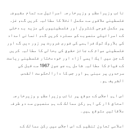
نائب وزیراعظم و وزیرخارجہ اسرائیل سے تمام مقبوضہ
فلسطینی علاقوں سے مکمل انخلا کا مطالبہ کریں گے، غزہ
پر مکمل فوجی کنٹرول اور فلسطینیوں کی مزید بے دخلی
کے اسرائیلی منصوبے کو مسترد کریں گے، انسانی امداد
کی بلاروک ٹوک فراہمی کی فوری ضرورت پر زور دیں گے اور
فلسطینی عوام کے جائز حقوق کی بحالی کا مطالبہ کریں
گے جن میں ایک ایسی آزاد اور خودمختار فلسطینی ریاست
کے قیام کا مطالبہ شامل ہے جو جون 1967 سے قبل کی
سرحدوں پر مبنی ہو اور جس کا دارالحکومت القدس
الشریف ہو۔
اس اہم اجلاس کے موقع پر نائب وزیراعظم و وزیرخارجہ
اسحاق ڈار کی اہم رکن ممالک کے ہم منصبوں سے دو طرفہ
ملاقاتیں متوقع ہیں۔
اسلامی تعاون تنظیم کے اس اجلاس میں رکن ممالک کے