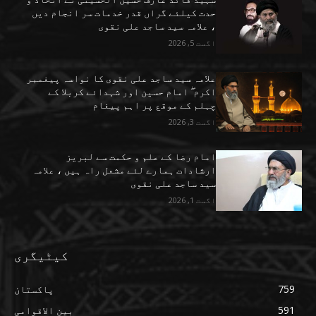
حدت کیلئے گراں قدر خدمات سر انجام دیں
، علامہ سید ساجد علی نقوی
اگست 5, 2026
علامہ سید ساجد علی نقوی کا نواسہ پیغمبر
اکرم ۖ امام حسین اور شہدائے کربلا کے
چہلم کے موقع پر اہم پیغام
اگست 3, 2026
امام رضا کے علم و حکمت سے لبریز
ارشادات ہمارے لئے مشعل راہ ہیں ، علامہ
سید ساجد علی نقوی
اگست 1, 2026
کیٹیگری
759
پاکستان
591
بین الاقوامی