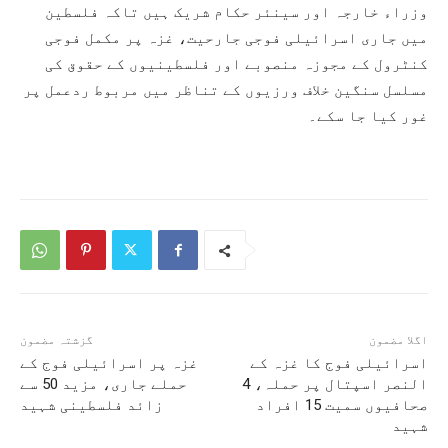
وزراء خارجہ اور سینئر حکام شریک ہیں تاکہ فلسطین
میں جاری اسرائیلی فوجی جارحیت، غزہ پر مکمل فوجی
کنٹرول کے مجوزہ منصوبے اور فلسطینیوں کے حقوق کی
مسلسل سنگین خلاف ورزیوں کے تناظر میں مربوط ردعمل پر
غور کیا جا سکے۔
اگلا مضمون
گزشتہ مضمون
اسرائیلی فوج کا غزہ کے
غزہ پر اسرائیلی فوج کے
النصر اسپتال پر حملہ، 4
حملے جاری، مزید 50 سے
صحافیوں سمیت 15 افراد
زائد فلسطینی شہید
شہید