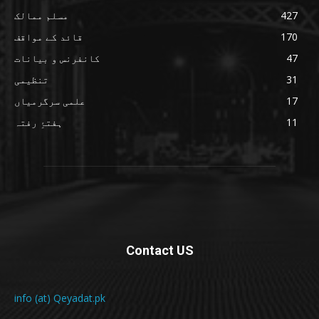
427
مسلم ممالک
170
قائد کے مواقف
47
کانفرنس و بیانات
31
تنظیمی
17
علمی سرگرمیاں
11
ہفتۂِ رفتہ
Contact US
info (at) Qeyadat.pk