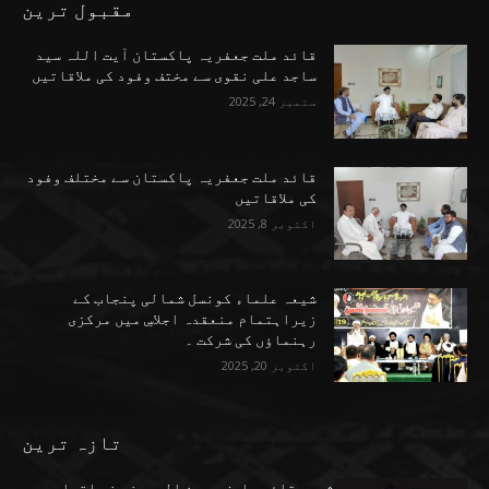
مقبول ترین
قائد ملت جعفریہ پاکستان آیت اللہ سید
ساجد علی نقوی سے مختف وفود کی ملاقاتیں
ستمبر 24, 2025
قائد ملت جعفریہ پاکستان سے مختلف وفود
کی ملاقاتیں
اکتوبر 8, 2025
شیعہ علماء کونسل شمالی پنجاب کے
زیراہتمام منعقدہ اجلاسِ میں مرکزی
رہنماؤں کی شرکت ۔
اکتوبر 20, 2025
تازہ ترین
شہید قائد عارف حسین الحسینی نے اتحاد و