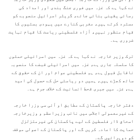
نے کہا ہے کہ غزہ میں فوری جنگ بندی اور امداد کی
رسائی یقینی بنائی جائے، گریٹر اسرائیل منصوبے کو
مسترد کرتے ہیں، مغربی کنارے میں یہودی بستیوں کا
قیام منظور نہیں، آزاد فلسطینی ریاست کا قیام نہایت
ضروری ہے۔
ترک وزیر خارجہ نے کہا ہے کہ غزہ میں اسرائیلی حملوں
کا سلسلہ جاری ہے، غزہ میں اسرائیلی قبضے کا منصوبہ
ناقابل قبول ہے، ہم فلسطینی عوام اور ان کے حقوق کے
ساتھ کھڑے ہیں، ہمیں دو ریاستی حل کے حصول کی امید
ہے، غزہ میں جبری قحط انسانیت کے خلاف جرم ہے۔
دفتر خارجہ پاکستان کے مطابق او آئی سی وزرا خارجہ
کے غیرمعمولی اجلاس میں نائب وزیراعظم و وزیرخارجہ
اسحاق ڈار فلسطین کے لیے پاکستان کی غیرمتزلزل
حمایت کا اعادہ کریں گے اور پاکستان کے اصولی موقف
کو دوہرائیں گے۔