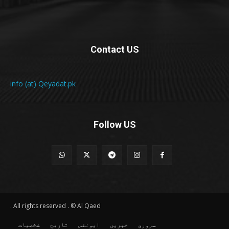
Contact US
info (at) Qeyadat.pk
Follow US
All rights reserved . © Al Qaed .
سرورق
خبریں
ایونٹس
تاریخ
شخصیات