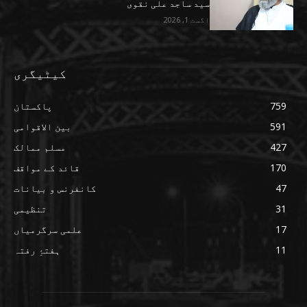
سید ساجد علی نقوی
اگست 1, 2026
کیٹیگری
759
پاکستان
591
بین الاقوامی
427
مسلم ممالک
170
قائد کے مواقف
47
کانفرنس و بیانات
31
تنظیمی
17
علمی سرگرمیاں
11
ہفتۂِ رفتہ