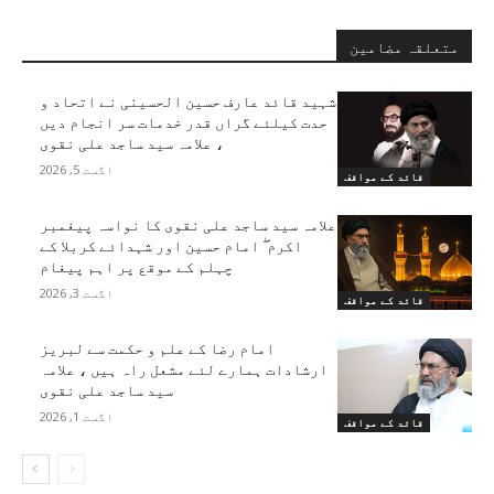
متعلقہ مضامین
شہید قائد عارف حسین الحسینی نے اتحاد و
حدت کیلئے گراں قدر خدمات سر انجام دیں
، علامہ سید ساجد علی نقوی
اگست 5, 2026
قائد کے مواقف
علامہ سید ساجد علی نقوی کا نواسہ پیغمبر
اکرم ۖ امام حسین اور شہدائے کربلا کے
چہلم کے موقع پر اہم پیغام
اگست 3, 2026
قائد کے مواقف
امام رضا کے علم و حکمت سے لبریز
ارشادات ہمارے لئے مشعل راہ ہیں ، علامہ
سید ساجد علی نقوی
اگست 1, 2026
قائد کے مواقف