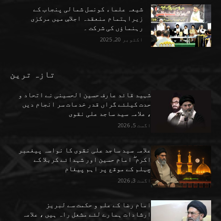
شیعہ علماء کونسل شمالی پنجاب کے
زیراہتمام منعقدہ اجلاسِ میں مرکزی
رہنماؤں کی شرکت ۔
اکتوبر 20, 2025
تازہ ترین
شہید قائد عارف حسین الحسینی نے اتحاد و
حدت کیلئے گراں قدر خدمات سر انجام دیں
، علامہ سید ساجد علی نقوی
اگست 5, 2026
علامہ سید ساجد علی نقوی کا نواسہ پیغمبر
اکرم ۖ امام حسین اور شہدائے کربلا کے
چہلم کے موقع پر اہم پیغام
اگست 3, 2026
امام رضا کے علم و حکمت سے لبریز
ارشادات ہمارے لئے مشعل راہ ہیں ، علامہ