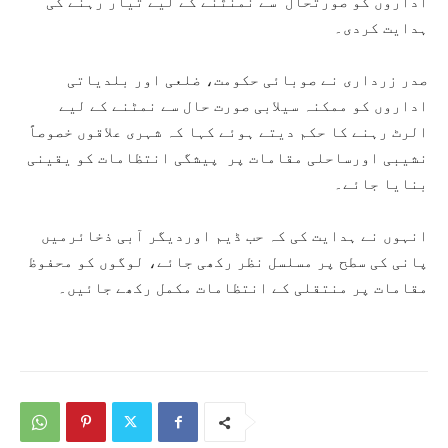
اداروں کو صورتحال سے نمنٹنے کے لیے تیار رہنے کی
ہدایت کردی۔
صدر زرداری نے صوبائی حکومت، ضلعی اور بلدیاتی
اداروں کو ممکنہ سیلابی صورت حال سے نمٹنے کے لیے
الرٹ رہنے کا حکم دیتے ہوئے کہا کہ شہری علاقوں خصوصاً
نشیبی اورساحلی مقامات پر پیشگی انتظامات کو یقینی
بنایا جائے۔
انہوں نے ہدایت کی کہ حب ڈیم اوردیگر آبی ذخائرمیں
پانی کی سطح پر مسلسل نظر رکھی جائے، لوگوں کو محفوظ
مقامات پر منتقلی کے انتظامات مکمل رکھے جائیں۔