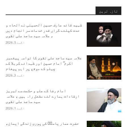
تازہ ترین
شہید قائد عارف حسین الحسینی نے اتحاد و
حدت کیلئے گراں قدر خدمات سر انجام دیں
، علامہ سید ساجد علی نقوی
اگست 5, 2026
علامہ سید ساجد علی نقوی کا نواسہ پیغمبر
اکرم ۖ امام حسین اور شہدائے کربلا کے
چہلم کے موقع پر اہم پیغام
اگست 3, 2026
امام رضا کے علم و حکمت سے لبریز
ارشادات ہمارے لئے مشعل راہ ہیں ، علامہ
سید ساجد علی نقوی
اگست 1, 2026
حضرت عمار یاسرؑ کی پوری زندگی ایمان،