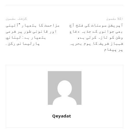
اگلا مضمون
گزشتہ مضمون
آپریشن سومنات کی فتح آج
مزاحمت کا ہتھیار "آئینی
بھی جوانوں کے جذبہ دفاع
اور قانونی طور پر شرعی
وطن کو تازہ کرتی ہے،
ہتھیار ہے : لبناني
شہباز شریف کا یوم بحریہ
پارلیمانى ركن .
پر پیغام
Qeyadat