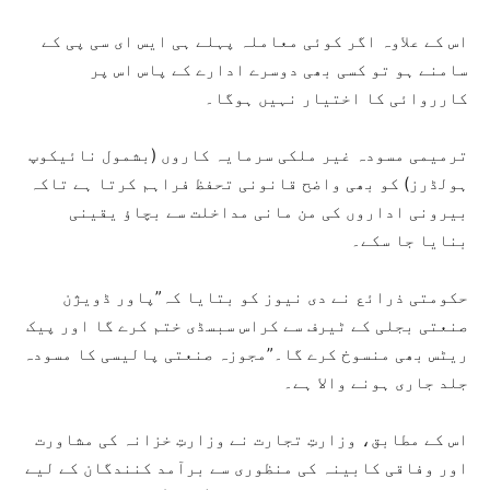
اس کے علاوہ اگر کوئی معاملہ پہلے ہی ایس ای سی پی کے
سامنے ہو تو کسی بھی دوسرے ادارے کے پاس اس پر
کارروائی کا اختیار نہیں ہوگا۔
ترمیمی مسودہ غیر ملکی سرمایہ کاروں (بشمول نائیکوپ
ہولڈرز) کو بھی واضح قانونی تحفظ فراہم کرتا ہے تاکہ
بیرونی اداروں کی من مانی مداخلت سے بچاؤ یقینی
بنایا جا سکے۔
حکومتی ذرائع نے دی نیوز کو بتایا کہ”پاور ڈویژن
صنعتی بجلی کے ٹیرف سے کراس سبسڈی ختم کرے گا اور پیک
ریٹس بھی منسوخ کرے گا۔”مجوزہ صنعتی پالیسی کا مسودہ
جلد جاری ہونے والا ہے۔
اس کے مطابق، وزارتِ تجارت نے وزارتِ خزانہ کی مشاورت
اور وفاقی کابینہ کی منظوری سے برآمد کنندگان کے لیے