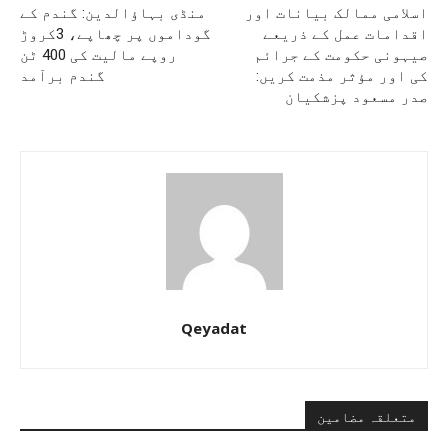
اسلامی ممالک بیانات اور
منڈی بہاؤالدین: گندم کے
اقدامات عمل کے ذریعے
گوداموں پر چھاپے، 3کروڑ
صیہونی حکومت کے جرائم
روپے مالیت کی 400 ٹن
کی اور مؤثر مذمت کریں:
گندم برآمد
صدر مسعود پزشکیان
Qeyadat
متعلقہ مضامین