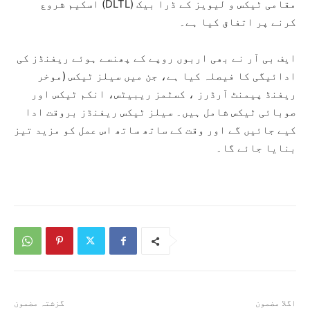
مقامی ٹیکس و لیویز کے ڈرا بیک (DLTL) اسکیم شروع
کرنے پر اتفاق کیا ہے۔
ایف بی آر نے بھی اربوں روپے کے پھنسے ہوئے ریفنڈز کی
ادائیگی کا فیصلہ کیا ہے، جن میں سیلز ٹیکس (موخر
ریفنڈ پیمنٹ آرڈرز ، کسٹمز ریبیٹس، انکم ٹیکس اور
صوبائی ٹیکس شامل ہیں۔ سیلز ٹیکس ریفنڈز بروقت ادا
کیے جائیں گے اور وقت کے ساتھ ساتھ اس عمل کو مزید تیز
بنایا جائے گا۔
اگلا مضمون
گزشتہ مضمون