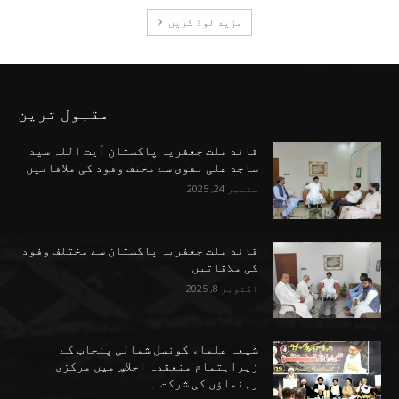
مزید لوڈ کریں
مقبول ترین
قائد ملت جعفریہ پاکستان آیت اللہ سید
ساجد علی نقوی سے مختف وفود کی ملاقاتیں
ستمبر 24, 2025
قائد ملت جعفریہ پاکستان سے مختلف وفود
کی ملاقاتیں
اکتوبر 8, 2025
شیعہ علماء کونسل شمالی پنجاب کے
زیراہتمام منعقدہ اجلاسِ میں مرکزی
رہنماؤں کی شرکت ۔