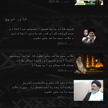
اکتوبر 20, 2025
تازہ ترین
شہید قائد عارف حسین الحسینی نے اتحاد و
حدت کیلئے گراں قدر خدمات سر انجام دیں
، علامہ سید ساجد علی نقوی
اگست 5, 2026
علامہ سید ساجد علی نقوی کا نواسہ پیغمبر
اکرم ۖ امام حسین اور شہدائے کربلا کے
چہلم کے موقع پر اہم پیغام
اگست 3, 2026
امام رضا کے علم و حکمت سے لبریز
ارشادات ہمارے لئے مشعل راہ ہیں ، علامہ
سید ساجد علی نقوی
اگست 1, 2026