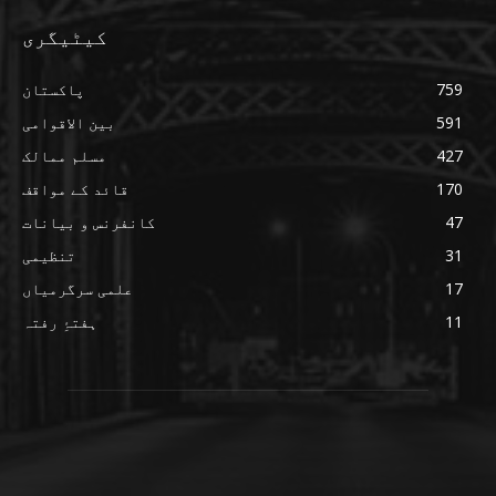
کیٹیگری
759
پاکستان
591
بین الاقوامی
427
مسلم ممالک
170
قائد کے مواقف
47
کانفرنس و بیانات
31
تنظیمی
17
علمی سرگرمیاں
11
ہفتۂِ رفتہ