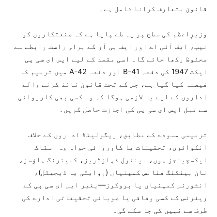
قانون متعارف کرانا شامل ہے۔
وزیرِاعظم کی سطح پر یہ طے پایا ہے کہ صنعتکاروں کو
نیب، ایف آئی اے اور ایف بی آر کے براہِ راست رابطے سے
محفوظ رکھا جائے گا۔ اسی مقصد کے لیے ایس ای سی پی
ایکٹ 1947 کی دفعہ 41-B اور دفعہ 42-A میں ترمیم کا
فیصلہ کیا گیا ہے، جس کے تحت قانون نافذ کرنے والے
اداروں کے لیے یہ لازمی ہوگا کہ وہ کسی بھی کارروائی
سے قبل ایس ای سی پی کی اجازت حاصل کریں۔
ترمیمی مسودے کے مطابق، ریگولیٹڈ اداروں کے خلاف
انکوائری، تحقیقات یا کارروائی خواہ وہ اسٹاک
ایکسچینجز ہوں، سینٹرل ڈپازٹریز، کلیئرنگ ہاؤسز،
نان بینکنگ فنانس کمپنیاں (روایتی یا ڈیجیٹل)،
انشورنس کمپنیاں یا بروکرز—بغیر ایس ای سی پی کے
ریفرنس کے کسی وفاقی یا صوبائی تحقیقاتی ادارے کی
طرف سے نہیں کی جا سکے گی۔