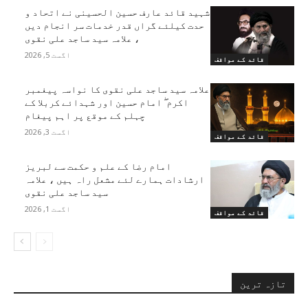
شہید قائد عارف حسین الحسینی نے اتحاد و
حدت کیلئے گراں قدر خدمات سر انجام دیں
، علامہ سید ساجد علی نقوی
اگست 5, 2026
قائد کے مواقف
علامہ سید ساجد علی نقوی کا نواسہ پیغمبر
اکرم ۖ امام حسین اور شہدائے کربلا کے
چہلم کے موقع پر اہم پیغام
اگست 3, 2026
قائد کے مواقف
امام رضا کے علم و حکمت سے لبریز
ارشادات ہمارے لئے مشعل راہ ہیں ، علامہ
سید ساجد علی نقوی
اگست 1, 2026
قائد کے مواقف
تازہ ترین