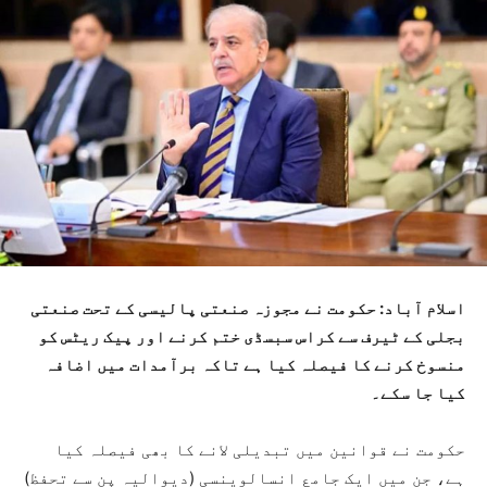
اسلام آباد: حکومت نے مجوزہ صنعتی پالیسی کے تحت صنعتی
بجلی کے ٹیرف سے کراس سبسڈی ختم کرنے اور پیک ریٹس کو
منسوخ کرنے کا فیصلہ کیا ہے تاکہ برآمدات میں اضافہ
کیا جا سکے۔
حکومت نے قوانین میں تبدیلی لانے کا بھی فیصلہ کیا
ہے، جن میں ایک جامع انسالوینسی (دیوالیہ پن سے تحفظ)