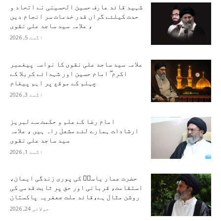
شہید قائد عارف حسین الحسینی نے اتحاد و
حدت کیلئے گراں قدر خدمات سر انجام دیں
، علامہ سید ساجد علی نقوی
اگست 5, 2026
علامہ سید ساجد علی نقوی کا نواسہ پیغمبر
اکرم ۖ امام حسین اور شہدائے کربلا کے
چہلم کے موقع پر اہم پیغام
اگست 3, 2026
امام رضا کے علم و حکمت سے لبریز
ارشادات ہمارے لئے مشعل راہ ہیں ، علامہ
سید ساجد علی نقوی
اگست 1, 2026
حضرت عمار یاسرؑ کی پوری زندگی ایمان،
استقامت، قربانی اور حق پر ثابت قدمی کی
روشن مثال ہے،قائد ملت جعفریہ پاکستان
جولائی 24, 2026