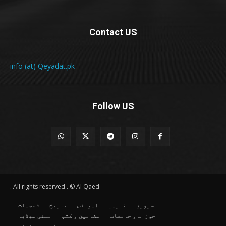
Contact US
info (at) Qeyadat.pk
Follow US
All rights reserved . © Al Qaed .
سرورق
خبریں
ایونٹس
تاریخ
شخصیات
حوزات و جامعات
مضامین و کتب
ملٹی میڈیا