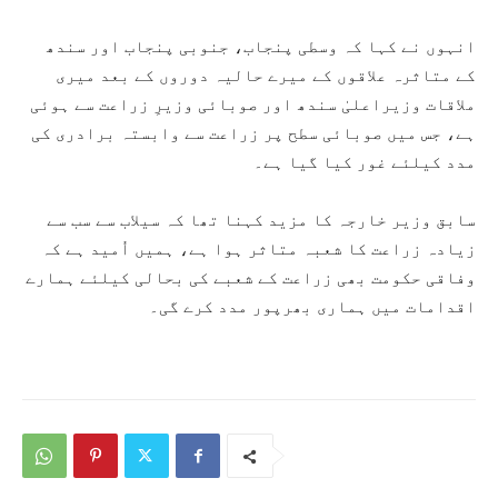
انہوں نے کہا کہ وسطی پنجاب، جنوبی پنجاب اور سندھ
کے متاثرہ علاقوں کے میرے حالیہ دوروں کے بعد میری
ملاقات وزیراعلیٰ سندھ اور صوبائی وزیرِ زراعت سے ہوئی
ہے، جس میں صوبائی سطح پر زراعت سے وابستہ برادری کی
مدد کیلئے غور کیا گیا ہے۔
سابق وزیر خارجہ کا مزید کہنا تھا کہ سیلاب سے سب سے
زیادہ زراعت کا شعبہ متاثر ہوا ہے، ہمیں اُمید ہے کہ
وفاقی حکومت بھی زراعت کے شعبے کی بحالی کیلئے ہمارے
اقدامات میں ہماری بھرپور مدد کرے گی۔