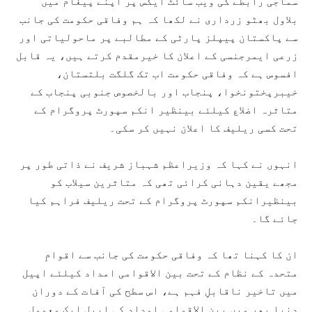
سماجی رابطے کی ویب سائٹ ایکس پر اپنے پیغام میں
بلاول بھٹو زرداری نے لکھا کہ ہم وفاقی حکومت کی جانب
سے پاکستان پیپلز پارٹی کے مطالبے پر ماحولیاتی اور
زرعی ایمرجنسی کے اعلان کا خیرمقدم کرتے ہیں، یہ قابل
افسوس ہے کہ وفاقی حکومت اب تک گلگت بلتستان،
خیبرپختونخوا، پنجاب اور بالخصوص جنوبی پنجاب کے
متاثرہ اضلاع کیلئے بینظیر انکم سپورٹ پروگرام کے
تحت کسی ریلیف کا اعلان نہیں کر سکی۔
انہوں نے کہا کہ وزیراعظم شہباز شریف نے ذاتی طور پر
مجھے یقین دہانی کرائی تھی کہ متاثرین سیلاب کو
بینظیرانکم سپورٹ پروگرام کے تحت ریلیف فراہم کیا
جائے گا۔
ان کا کہنا تھا کہ وفاقی حکومت کی جانب سے اقوامِ
متحدہ کے نظام کے تحت بین الاقوامی امداد کیلئے اپیل
میں تاخیر ناقابلِ فہم ہے، اس سطح کی آفات کے دوران
دنیا بھر میں بین الاقوامی امداد کی اپیل ایک معمول