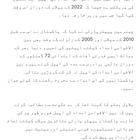
کی پریکٹس ہے جیسا کہ 2022 کے سیلاب کے دوران اس وقت
کیا گیا جب میں وزیر خارجہ تھا۔
چیئرمین پیپلزپارٹی نے کہا کہ پاکستان نے اس سے قبل
2010 کے سیلاب اور 2005 کے زلزلے کے وقت بھی بین
الاقوامی امداد کیلئے اپیلیں کی تھیں، دنیا بھر کے
ممالک ایسی قدرتی آفات کے ابتدائی 72 گھنٹوں کے
دوران عالمی برادری سے مدد کی اپیل کرتے ہیں، بین
الاقوامی امداد کی اپیل نہ کر کے کروڑوں متاثرہ
پاکستانیوں کو اس امداد سے محروم رکھنے کا کوئی جواز
نہیں۔
بلاول بھٹو کا کہنا تھا کہ ہم حکومت سے مطالبہ کرتے
ہیں کہ بین الاقوامی امداد کی اپیل فوری طور پر کی
جائے، پاکستان پیپلز پارٹی متاثرین سیلاب کیلئے تمام
صوبائی اسمبلیوں، قومی اسمبلی اور سینیٹ میں
قراردادیں پیش کرے گی۔