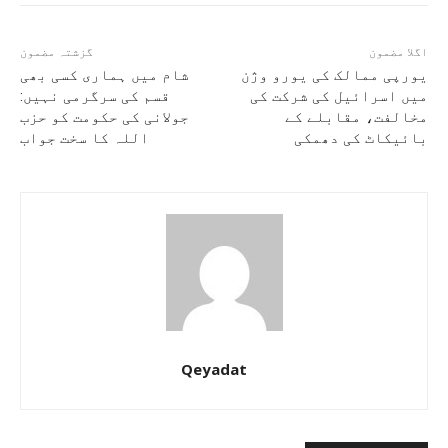
اگلا مضمون
گزشتہ مضمون
یورپی ممالک کی یورو وژن
شام میں ہماری کسی بھی
میں اسرائیل کی شرکت کی
قسم کی سرگرمی نہیں:
مخالفت، مقابلے کے
جولانی کی حکومت کو حزب
بائیکاٹ کی دھمکی
اللہ کا سخت جواب
Qeyadat