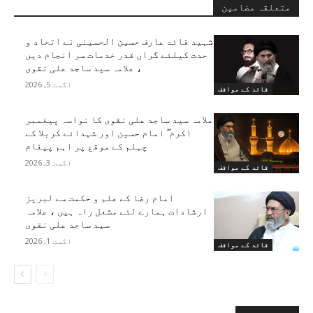
متعلقہ مضامین
شہید قائد عارف حسین الحسینی نے اتحاد و
حدت کیلئے گراں قدر خدمات سر انجام دیں
، علامہ سید ساجد علی نقوی
اگست 5, 2026
قائد کے مواقف
علامہ سید ساجد علی نقوی کا نواسہ پیغمبر
اکرم ۖ امام حسین اور شہدائے کربلا کے
چہلم کے موقع پر اہم پیغام
اگست 3, 2026
قائد کے مواقف
امام رضا کے علم و حکمت سے لبریز
ارشادات ہمارے لئے مشعل راہ ہیں ، علامہ
سید ساجد علی نقوی
اگست 1, 2026
قائد کے مواقف