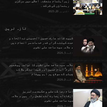
زیراہتمام منعقدہ اجلاسِ میں مرکزی
رہنماؤں کی شرکت ۔
اکتوبر 20, 2025
تازہ ترین
شہید قائد عارف حسین الحسینی نے اتحاد و
حدت کیلئے گراں قدر خدمات سر انجام دیں
، علامہ سید ساجد علی نقوی
اگست 5, 2026
علامہ سید ساجد علی نقوی کا نواسہ پیغمبر
اکرم ۖ امام حسین اور شہدائے کربلا کے
چہلم کے موقع پر اہم پیغام
اگست 3, 2026
امام رضا کے علم و حکمت سے لبریز
ارشادات ہمارے لئے مشعل راہ ہیں ، علامہ
سید ساجد علی نقوی
اگست 1, 2026