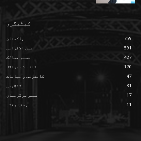
کیٹیگری
759
پاکستان
591
بین الاقوامی
427
مسلم ممالک
170
قائد کے مواقف
47
کانفرنس و بیانات
31
تنظیمی
17
علمی سرگرمیاں
11
ہفتۂِ رفتہ