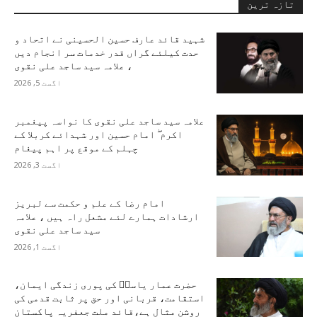
تازہ ترین
شہید قائد عارف حسین الحسینی نے اتحاد و
حدت کیلئے گراں قدر خدمات سر انجام دیں
، علامہ سید ساجد علی نقوی
اگست 5, 2026
علامہ سید ساجد علی نقوی کا نواسہ پیغمبر
اکرم ۖ امام حسین اور شہدائے کربلا کے
چہلم کے موقع پر اہم پیغام
اگست 3, 2026
امام رضا کے علم و حکمت سے لبریز
ارشادات ہمارے لئے مشعل راہ ہیں ، علامہ
سید ساجد علی نقوی
اگست 1, 2026
حضرت عمار یاسرؑ کی پوری زندگی ایمان،
استقامت، قربانی اور حق پر ثابت قدمی کی
روشن مثال ہے،قائد ملت جعفریہ پاکستان