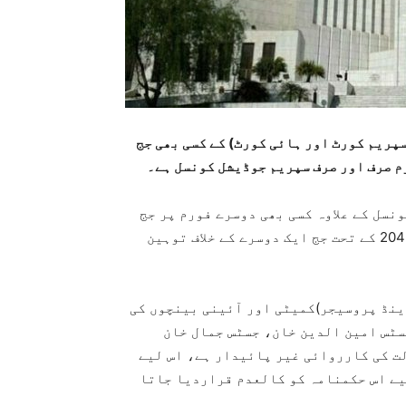
سپریم کورٹ اور ہائی کورٹ) کے کسی بھی جج
رم صرف اور صرف سپریم جوڈیشل کونسل ہے۔
ٹیکل 209 سپریم جوڈیشل کونسل کے علاوہ کسی بھی دوسرے فورم پر جج
کیخلاف کارروائی پر قدغن لگاتا ہے، آئین کے آرٹیکل 204 کے تحت جج ایک دوسرے کے خلاف توہین
اینڈ پروسیجر)کمیٹی اور آئینی بینچوں کی
جسٹس امین الدین خان، جسٹس جمال خان
لت کی کارروائی غیر پائیدار ہے، اس لیے
یے اس حکمنامہ کو کالعدم قراردیا جاتا