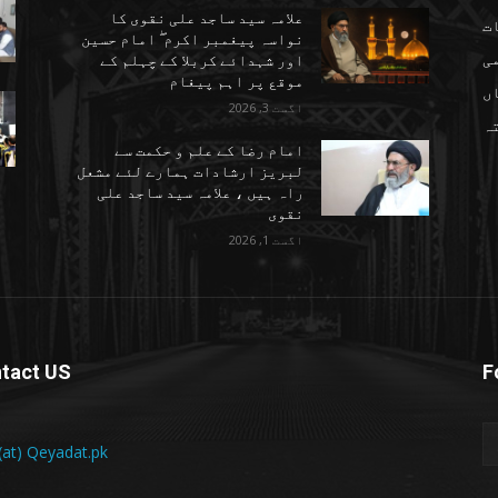
علامہ سید ساجد علی نقوی کا
ت
نواسہ پیغمبر اکرم ۖ امام حسین
ی
اور شہدائے کربلا کے چہلم کے
موقع پر اہم پیغام
ں
اگست 3, 2026
تہ
امام رضا کے علم و حکمت سے
لبریز ارشادات ہمارے لئے مشعل
راہ ہیں ، علامہ سید ساجد علی
نقوی
اگست 1, 2026
tact US
F
 (at) Qeyadat.pk