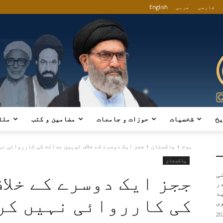
فارسی
عربی
English
یخ
شخصیات
حوزات و جامعات
مضامین و کتب
ملٹ
ہوم
پاکستان
ججز ایک دوسرے کے خلاف توہین عدالت کی کارروائی نہی
پاکستان
ی
ججز ایک دوسرے کے خلا
در
ید
کی کارروائی نہیں کر
ی