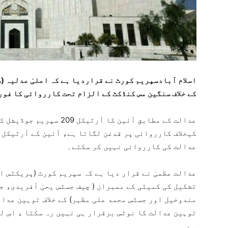
اسلام آبادسپریم کورٹ نے قراردیا ہے کہ اعلیٰ عدلیہ (
کے خلاف سنگین مس کنڈکٹ کے الزام تحت کارروائی کا فو
عدالت کے مطابق آئین کا آر
عدالت کی کارروائی نہیں کر سکتے۔
عدالت عظمیٰ نے قرار دیا ہے کہ سپریم کورٹ (پریکٹس 
تشکیل کی کمیٹی کے ممبران ( چیف جسٹس یحیٰ آفریدی، 
مندوخیل اور جسٹس محمد علی مظہر) کے خلاف توہین عدا
توہین عدالت کا نوٹس برقرار ہی نہیں رہ سکتا ، اس ل
ہے۔