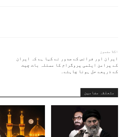
اگلا مضمون
ایران اور فرانس کے صدور نے کہا ہے کہ ایران
کے پرامن ایٹمی پروگرام کا مسئلہ بات چیت
کے ذریعے حل ہونا چاہئے۔
متعلقہ مضامین