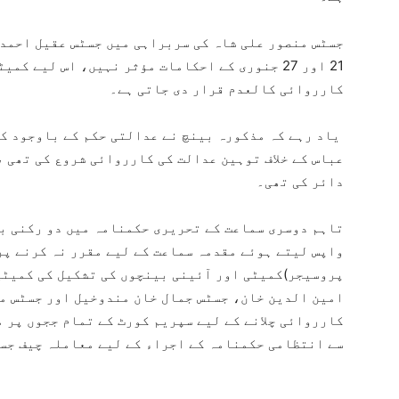
جسٹس منصور علی شاہ کی سربراہی میں جسٹس عقیل احمد 
21 اور 27 جنوری کے احکامات مؤثر نہیں، اس لیے ک
کارروائی کالعدم قرار دی جاتی ہے۔
یاد رہے کہ مذکورہ بینچ نے عدالتی حکم کے باوجود ک
عباس کے خلاف توہین عدالت کی کارروائی شروع کی تھی ،
دائر کی تھی۔
تاہم دوسری سماعت کے تحریری حکمنامہ میں دو رکنی بن
واپس لیتے ہوئے مقدمہ سماعت کے لیے مقرر نہ کرنے پر
پروسیجر)کمیٹی اور آئینی بینچوں کی تشکیل کی کمیٹی 
امین الدین خان، جسٹس جمال خان مندوخیل اور جسٹس مح
کارروائی چلانے کے لیے سپریم کورٹ کے تمام ججوں پر 
سے انتظامی حکمنامہ کے اجراء کے لیے معاملہ چیف جسٹ