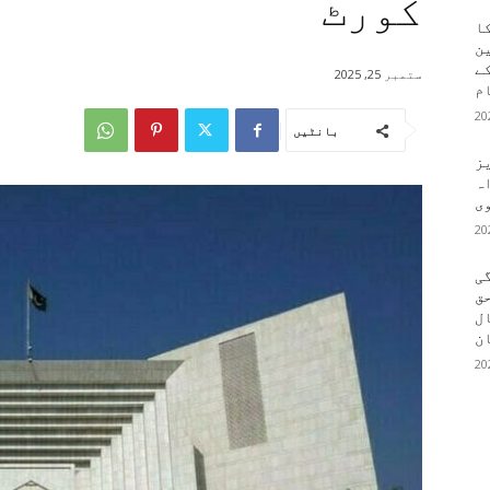
کورٹ
کا
ین
کے
ستمبر 25, 2025
م
بانٹیں
یز
ہ
وی
ی
ق
ال
ن