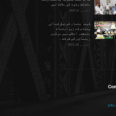
مختلف وفود کی ملاقاتیں
اکتوبر 8, 2025
شیعہ علماء کونسل شمالی
پنجاب کے زیراہتمام
منعقدہ اجلاسِ میں مرکزی
رہنماؤں کی شرکت ۔
اکتوبر 20, 2025
Con
info