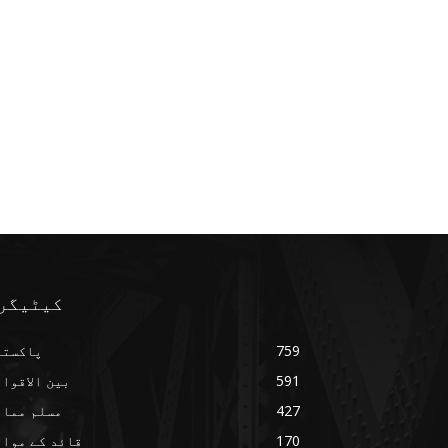
کیٹیگر
759
پاکستا
591
بین الاقوا
427
مسلم ممال
170
قائد کے مواق