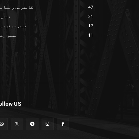
47
کانفرنس و بیانا
31
تنظیم
17
علمی سرگرمیا
11
ہفتۂِ رف
ollow US