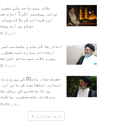
علامہ سید ساجد علی نقوی 
نواسہ پیغمبر اکرم ۖ امام حس
اور شہدائے کربلا کے چہلم 
موقع پر اہم پیغا
اگست 3, 2026
امام رضا کے علم و حکمت سے لبر
ارشادات ہمارے لئے مشعل را
ہیں ، علامہ سید ساجد علی نق
اگست 1, 2026
حضرت عمار یاسرؑ کی پوری زندگ
ایمان، استقامت، قربانی اور ح
پر ثابت قدمی کی روشن مث
ہے،قائد ملت جعفریہ پاکستا
جولائی 24, 2026
مزید لوڈ کریں