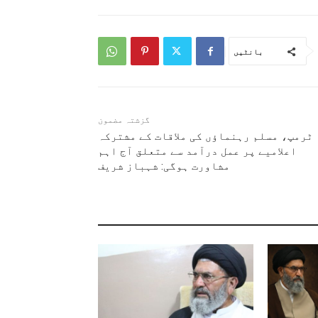
بانٹیں
گزشتہ مضمون
ٹرمپ، مسلم رہنماؤں کی ملاقات کے مشترکہ
اعلامیے پر عمل درآمد سے متعلق آج اہم
مشاورت ہوگی: شہباز شریف