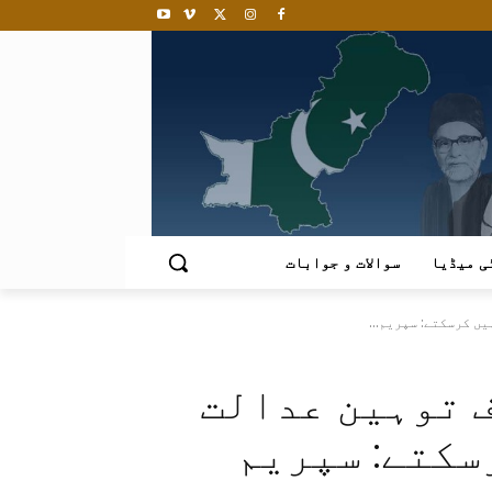
ی میڈیا
سوالات و جوابات
ں کرسکتے: سپریم...
ف توہین عدالت
سکتے: سپریم