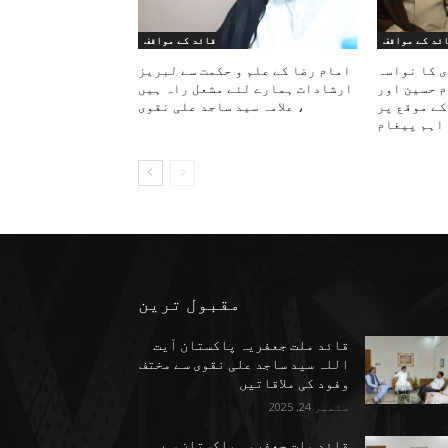
ئد کے مواقف
قائد کے مواقف
ی کا نواسہ
امام رضا کے علم و حکمت سے لبریز
م حسین اور
ارشادات ہمارے لئے مشعل راہ ہیں
کے موقع پر
، علامہ سید ساجد علی نقوی
اہم پیغام
مقبول ترین
قائد ملت جعفریہ پاکستان آیت
اللہ سید ساجد علی نقوی سے مختف
وفود کی ملاقاتیں
ستمبر 24, 2025
قائد ملت جعفریہ پاکستان سے