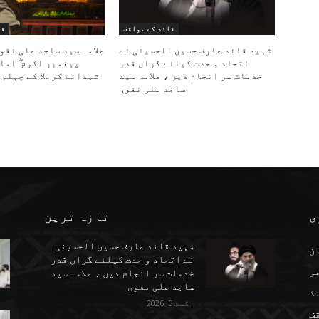
قائد کے مواقف
قا
شہید قائد عارف حسین الحسینی نے
علامہ سید ساجد علی نقو
اتحاد و حدت کیلئے گراں قدر
پیغمبر اکرم ۖ اما
خدمات سر انجام دیں ، علامہ سید
شہدائے کربلا کے چہلم 
ساجد علی نقوی
ی
تازہ ترین
شہید قائد عارف حسین الحسینی
ن
نے اتحاد و حدت کیلئے گراں قدر
می
خدمات سر انجام دیں ، علامہ سید
ساجد علی نقوی
ک
اگست 5, 2026
ف