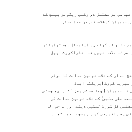
عباسی پر مشتمل دو رکنی ریگولر بینچ کے
میٹی ممبران کیخلاف توہین عدالت کی
یس مقرر نہ کرنے پر ایڈیشنل رجسٹرارنذر
 جس کے خلاف انہوں نے انٹراکورٹ اپیل
چ نے ان کے خلاف توہین عدالت کا نوٹس
 سپریم کورٹ (پریکٹس اینڈ
کے ممبران ( چیف جسٹس یحیٰ آفریدی، جسٹس
مد علی مظہر) کے خلاف توہین عدالت کی
مشتمل فل کورٹ تشکیل دینے اوراس حوالہ
س یحی آفریدی کو ہی بھجوا دیا تھا۔