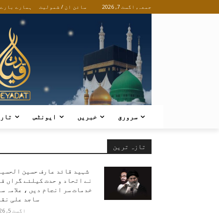
جمعہ, اگست 7, 2026
سائن ان / شمولیت
ہمارے بارے
سرورق
خبریں
ایونٹس
تار
تازہ ترین
شہید قائد عارف حسین الحسین
نے اتحاد و حدت کیلئے گراں ق
خدمات سر انجام دیں ، علامہ س
ساجد علی نقو
اگست 5, 2026