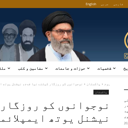
فارسی
عربی
English
یخ
شخصیات
حوزات و جامعات
مضامین و کتب
ملٹ
ہوم
پاکستان
نوجوانوں کو روزگار کیلئے نیا قدم، نیشنل یوتھ ایم
پاکستان
ی
نوجوانوں کو روزگار 
در
ید
نیشنل یوتھ ایمپلائم
ی