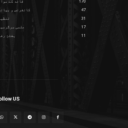
170
قائد کے مواق
47
کانفرنس و بیانا
31
تنظیم
17
علمی سرگرمیا
11
ہفتۂِ رف
ollow US