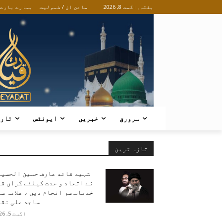
ہفتہ, اگست 8, 2026
سائن ان / شمولیت
ہمارے بارے
سرورق
خبریں
ایونٹس
تار
تازہ ترین
شہید قائد عارف حسین الحسین
نے اتحاد و حدت کیلئے گراں ق
خدمات سر انجام دیں ، علامہ س
ساجد علی نقو
اگست 5, 2026