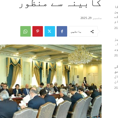
کابینہ سے منظور
کا
ین
کے
ستمبر 29, 2025
م
بانٹیں
یز
ہ
وی
ی
ق
ال
ن