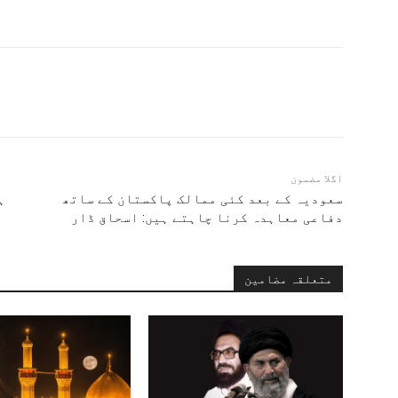
اگلا مضمون
سعودیہ کے بعد کئی ممالک پاکستان کے ساتھ
ہ
دفاعی معاہدہ کرنا چاہتے ہیں: اسحاق ڈار
متعلقہ مضامین