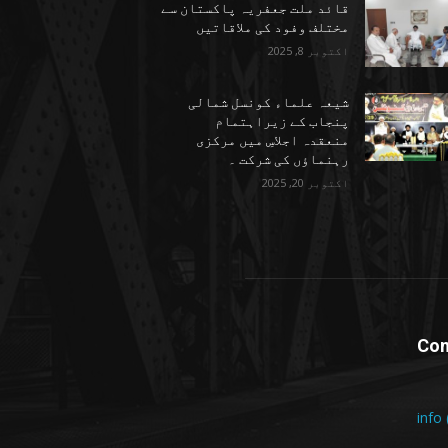
قائد ملت جعفریہ پاکستان سے
مختلف وفود کی ملاقاتیں
اکتوبر 8, 2025
شیعہ علماء کونسل شمالی
پنجاب کے زیراہتمام
منعقدہ اجلاسِ میں مرکزی
رہنماؤں کی شرکت ۔
اکتوبر 20, 2025
Con
info