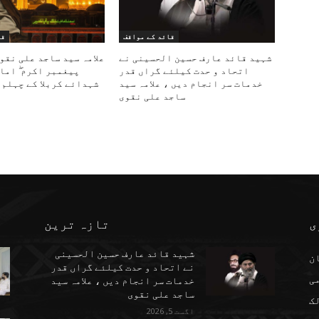
قائد کے مواقف
قا
شہید قائد عارف حسین الحسینی نے
علامہ سید ساجد علی نقو
اتحاد و حدت کیلئے گراں قدر
پیغمبر اکرم ۖ اما
خدمات سر انجام دیں ، علامہ سید
شہدائے کربلا کے چہلم 
ساجد علی نقوی
ی
تازہ ترین
شہید قائد عارف حسین الحسینی
ن
نے اتحاد و حدت کیلئے گراں قدر
می
خدمات سر انجام دیں ، علامہ سید
ساجد علی نقوی
ک
اگست 5, 2026