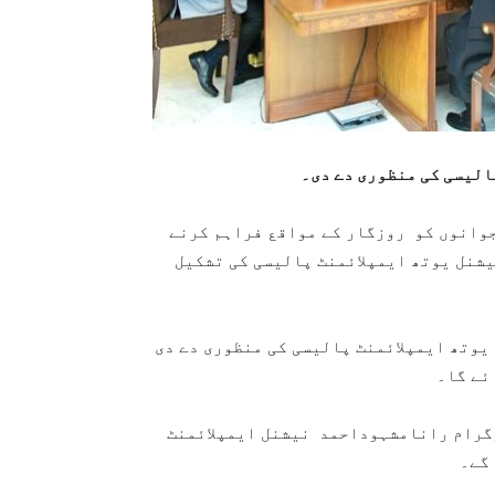
پالیسی کی منظوری دے دی۔
وانوں کو روزگار کے مواقع فراہم کرنے
یشنل یوتھ ایمپلائمنٹ پالیسی کی تشکیل
یوتھ ایمپلائمنٹ پالیسی کی منظوری دے دی
ائے گا۔
گرام رانامشہوداحمد نیشنل ایمپلائمنٹ
 گے۔