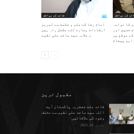
ئد کے مواقف
قائد کے مواقف
ی کا نواسہ
امام رضا کے علم و حکمت سے لبریز
م حسین اور
ارشادات ہمارے لئے مشعل راہ ہیں
کے موقع پر
، علامہ سید ساجد علی نقوی
اہم پیغام
مقبول ترین
قائد ملت جعفریہ پاکستان آیت
اللہ سید ساجد علی نقوی سے مختف
وفود کی ملاقاتیں
ستمبر 24, 2025