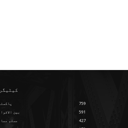
کیٹیگر
759
پاکستا
591
بین الاقوا
427
مسلم ممال