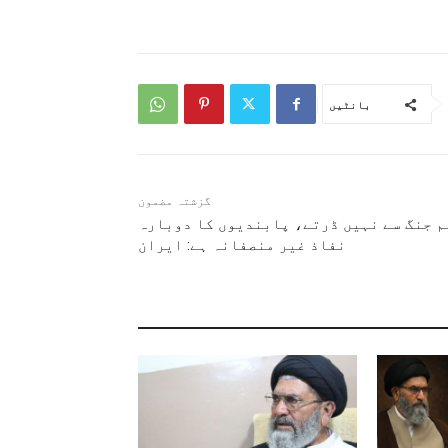
بانٹیں
گزشتہ مضمون
م جنگ سے نہیں ڈرتے، پابندیوں کا دوبارہ
نفاذ غیر منصفانہ ہے: ایران