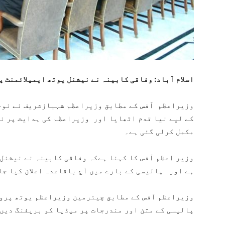
اسلام آباد: وفاقی کابینہ نے نیشنل یوتھ ایمپلائمنٹ 
وزیراعظم آفس کے مطابق وزیراعظم شہبازشریف نے نوج
کے لیے نیا قدم اٹھایا اور وزیراعظم کی ہدایت پر ن
مکمل کرلی گئی ہے۔
وزیر اعظم آفس کا کہنا ہےکہ وفاقی کابینہ نے نیشنل 
ہے اور پالیسی کے بارے میں آج باقاعدہ اعلان کیا ج
وزیراعظم آفس کے مطابق چیئرمین وزیراعظم یوتھ پرو
پالیسی کے متن اور مندرجات پر میڈیا کو بریفنگ دیں