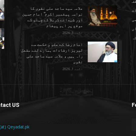
ف
علامہ سید ساجد علی نقوی کا
ت
نواسہ پیغمبر اکرم ۖ امام حسین
ی
اور شہدائے کربلا کے چہلم کے
موقع پر اہم پیغام
ں
اگست 3, 2026
تہ
امام رضا کے علم و حکمت سے
لبریز ارشادات ہمارے لئے مشعل
راہ ہیں ، علامہ سید ساجد علی
نقوی
اگست 1, 2026
tact US
F
 (at) Qeyadat.pk