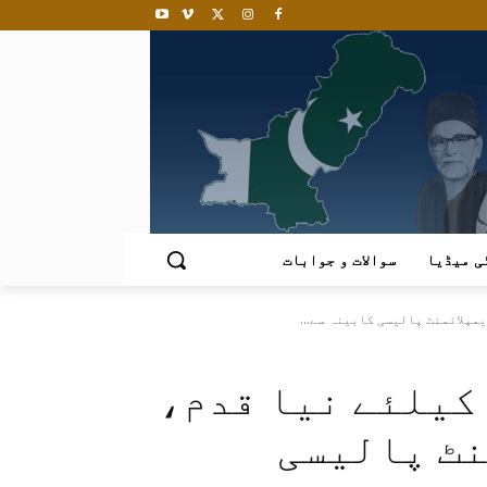
ی میڈیا
سوالات و جوابات
پلائمنٹ پالیسی کابینہ سے...
کیلئے نیا قدم،
نٹ پالیسی