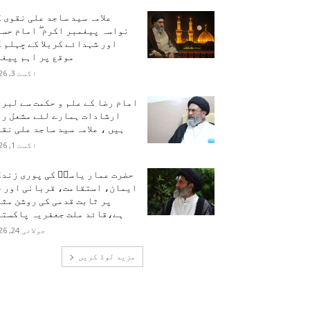
علامہ سید ساجد علی نقوی 
نواسہ پیغمبر اکرم ۖ امام حس
اور شہدائے کربلا کے چہلم 
موقع پر اہم پیغا
اگست 3, 2026
امام رضا کے علم و حکمت سے لبر
ارشادات ہمارے لئے مشعل را
ہیں ، علامہ سید ساجد علی نق
اگست 1, 2026
حضرت عمار یاسرؑ کی پوری زندگ
ایمان، استقامت، قربانی اور ح
پر ثابت قدمی کی روشن مث
ہے،قائد ملت جعفریہ پاکستا
جولائی 24, 2026
مزید لوڈ کریں