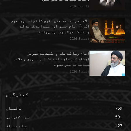
اگست 5, 2026
علامہ سید ساجد علی نقوی کا نواسہ پیغمبر
اکرم ۖ امام حسین اور شہدائے کربلا کے
چہلم کے موقع پر اہم پیغام
اگست 3, 2026
امام رضا کے علم و حکمت سے لبریز
ارشادات ہمارے لئے مشعل راہ ہیں ، علامہ
سید ساجد علی نقوی
اگست 1, 2026
کیٹیگری
759
پاکستان
591
بین الاقوامی
427
مسلم ممالک