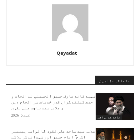
Qeyadat
متعلقہ مضامین
شہید قائد عارف حسین الحسینی نے اتحاد و
حدت کیلئے گراں قدر خدمات سر انجام دیں
، علامہ سید ساجد علی نقوی
اگست 5, 2026
قائد کے مواقف
علامہ سید ساجد علی نقوی کا نواسہ پیغمبر
اکرم ۖ امام حسین اور شہدائے کربلا کے