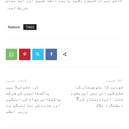
حاجی مہراب حسین، بشیر بابو، امجد حسین اور اسد عباس
شریک تھے۔
feature
TAGS
اگلا مضمون
گزشتہ مضمون
فورسز کا بلوچستان کے
غزہ فلوٹیلا میں
ضلع شیرانی میں آپریشن،
پاکستانیوں کی شرکت
فتنہ الہندوستان کے 7
پاکستانی عوام کی امنگوں
دہشتگرد ہلاک
اور جذبے کی نمائندگی ہے:
وزیر اعظم