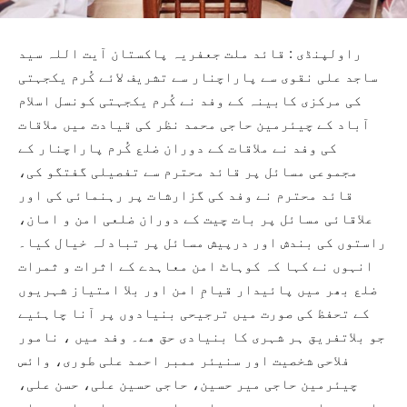
راولپنڈی : قائد ملت جعفریہ پاکستان آیت اللہ سید
ساجد علی نقوی سے پاراچنار سے تشریف لائے کُرم یکجہتی
کی مرکزی کابینہ کے وفد نے کُرم یکجہتی کونسل اسلام
آباد کے چیئرمین حاجی محمد نظر کی قیادت میں ملاقات
کی وفد نے ملاقات کے دوران ضلع کُرم پاراچنار کے
مجموعی مسائل پر قائد محترم سے تفصیلی گفتگو کی،
قائد محترم نے وفد کی گزارشات پر رہنمائی کی اور
علاقائی مسائل پر بات چیت کے دوران ضلعی امن و امان،
راستوں کی بندش اور درپیش مسائل پر تبادلہ خیال کیا۔
انہوں نے کہا کہ کوہاٹ امن معاہدے کے اثرات و ثمرات
ضلع بھر میں پائیدار قیامِ امن اور بلا امتیاز شہریوں
کے تحفظ کی صورت میں ترجیحی بنیادوں پر آنا چاہئیے
جو بلاتفریق ہر شہری کا بنیادی حق ھے۔ وفد میں ، نامور
فلاحی شخصیت اور سنیئر ممبر احمد علی طوری، وائس
چیئرمین حاجی میر حسین، حاجی حسین علی، حسن علی،