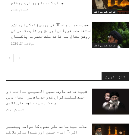
چہلم کے موقع پر اہم پیغام
اگست 3, 2026
قائد کے مواقف
حضرت عمار یاسرؑ کی پوری زندگی ایمان،
استقامت، قربانی اور حق پر ثابت قدمی کی
روشن مثال ہے،قائد ملت جعفریہ پاکستان
جولائی 24, 2026
قائد کے مواقف
تازہ ترین
شہید قائد عارف حسین الحسینی نے اتحاد و
حدت کیلئے گراں قدر خدمات سر انجام دیں
، علامہ سید ساجد علی نقوی
اگست 5, 2026
علامہ سید ساجد علی نقوی کا نواسہ پیغمبر
اکرم ۖ امام حسین اور شہدائے کربلا کے