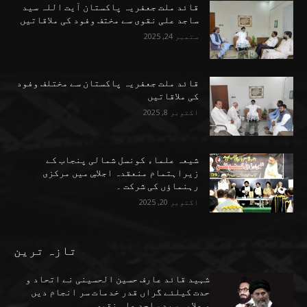
قائد ملت جعفریہ پاکستان آیت اللہ سید
ساجد علی نقوی سے مختف وفود کی ملاقاتیں
ستمبر 24, 2025
قائد ملت جعفریہ پاکستان سے مختلف وفود
کی ملاقاتیں
اکتوبر 8, 2025
شیعہ علماء کونسل شمالی پنجاب کے
زیراہتمام منعقدہ اجلاسِ میں مرکزی
رہنماؤں کی شرکت ۔
اکتوبر 20, 2025
تازہ ترین
شہید قائد عارف حسین الحسینی نے اتحاد و
حدت کیلئے گراں قدر خدمات سر انجام دیں
، علامہ سید ساجد علی نقوی