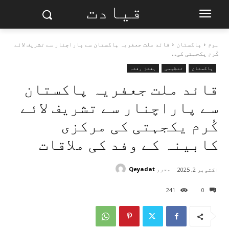
قیادت
ہوم
پاکستان
قائد ملت جعفریہ پاکستان سے پاراچنار سے تشریف لائے
کُرم یکجہتی کی...
پاکستان
تنظیمی
ہفتۂِ رفتہ
قائد ملت جعفریہ پاکستان
سے پاراچنار سے تشریف لائے
کُرم یکجہتی کی مرکزی
کابینہ کے وفد کی ملاقات
محرر
Qeyadat
اکتوبر 2, 2025
241
0