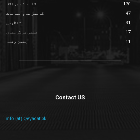
170
قائد کے مواقف
47
کانفرنس و بیانات
31
تنظیمی
17
علمی سرگرمیاں
11
ہفتۂِ رفتہ
Contact US
info (at) Qeyadat.pk