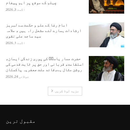
چہلم کے موقع پر اہم پیغام
اگست 3, 2026
امام رضا کے علم و حکمت سے لبریز
ارشادات ہمارے لئے مشعل راہ ہیں ، علامہ
سید ساجد علی نقوی
اگست 1, 2026
حضرت عمار یاسرؑ کی پوری زندگی ایمان،
استقامت، قربانی اور حق پر ثابت قدمی کی
روشن مثال ہے،قائد ملت جعفریہ پاکستان
جولائی 24, 2026
مزید لوڈ کریں
مقبول ترین