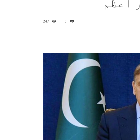
 اعظم
247
0