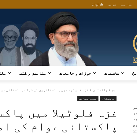
فارسی
عربی
English
یخ
شخصیات
حوزات و جامعات
مضامین و کتب
ملٹ
ہوم
پاکستان
غزہ فلوٹیلا میں پاکستانیوں کی شرکت پاکستانی عوام
پاکستان
مسلم ممالک
ی
غزہ فلوٹیلا میں پاکس
در
ید
پاکستانی عوام کی ام
ی