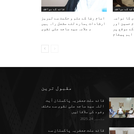
ئد کے مواقف
قائد کے مواقف
ی کا نواسہ
امام رضا کے علم و حکمت سے لبریز
م حسین اور
ارشادات ہمارے لئے مشعل راہ ہیں
کے موقع پر
، علامہ سید ساجد علی نقوی
اہم پیغام
مقبول ترین
قائد ملت جعفریہ پاکستان آیت
اللہ سید ساجد علی نقوی سے مختف
وفود کی ملاقاتیں
ستمبر 24, 2025
قائد ملت جعفریہ پاکستان سے