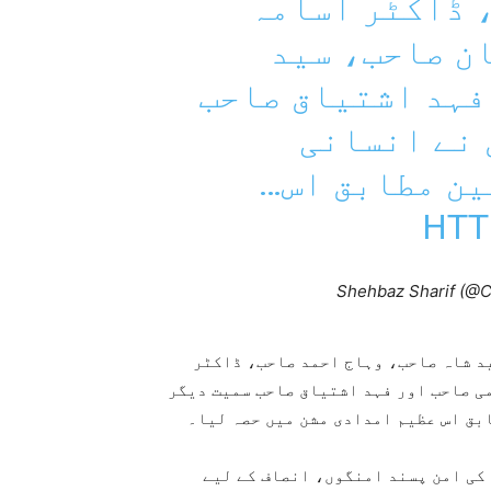
 ڈاکٹر اسامہ
ن صاحب، سید
فہد اشتیاق صاحب
نے انسانی
ین مطابق اس…
HTT
د شاہ صاحب، وہاج احمد صاحب، ڈاکٹر
ی صاحب اور فہد اشتیاق صاحب سمیت دیگر
بق اس عظیم امدادی مشن میں حصہ لیا۔
کی امن پسند امنگوں، انصاف کے لیے