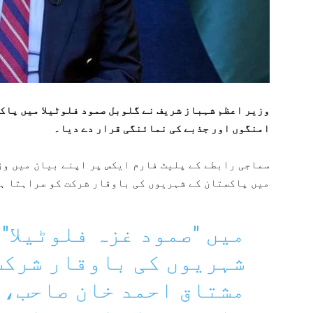
وزیر اعظم شہباز شریف نے گلوبل صمود فلوٹیلا میں پاک
امنگوں اور جذبے کی نمائنگی قرار دے دیا۔
سماجی رابطے کے پلیٹ فارم ایکس پر اپنے بیان میں وز
میں پاکستان کے شہریوں کی باوقار شرکت کو سراہتا ہ
میں "صمود غزہ فلوٹیلا"
شہریوں کی باوقار شرکت
مشتاق احمد خان صاحب، 