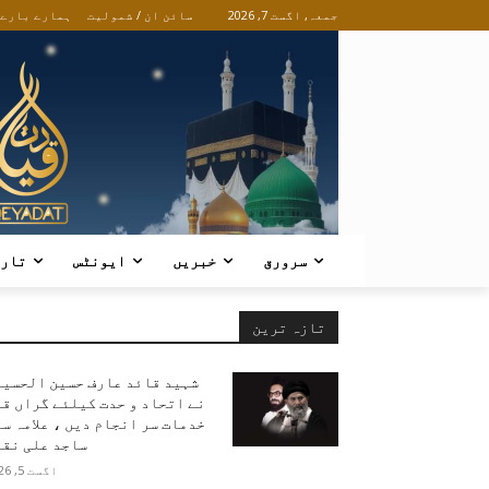
جمعہ, اگست 7, 2026
سائن ان / شمولیت
ہمارے بارے
سرورق
خبریں
ایونٹس
تار
تازہ ترین
شہید قائد عارف حسین الحسین
نے اتحاد و حدت کیلئے گراں ق
خدمات سر انجام دیں ، علامہ س
ساجد علی نقو
اگست 5, 2026