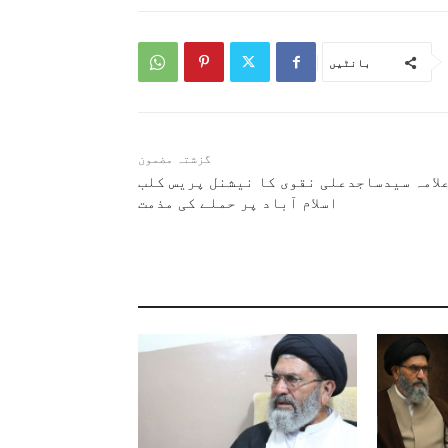
بانٹیں
گزشتہ مضمون
لامہ سیدساجدعلی نقوی کا نیشنل پریس کلب
اسلام آباد پر حملے کی مذمت