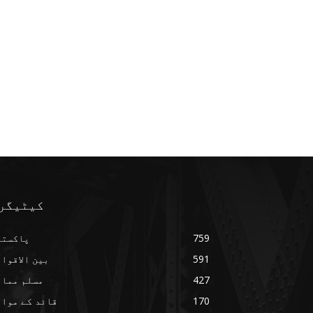
کیٹیگر
759
پاکستا
591
بین الاقوا
427
مسلم ممال
170
قائد کے مواق