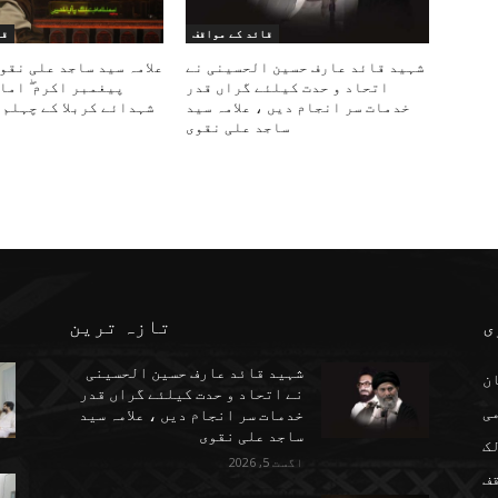
قائد کے مواقف
قا
شہید قائد عارف حسین الحسینی نے
علامہ سید ساجد علی نقو
اتحاد و حدت کیلئے گراں قدر
پیغمبر اکرم ۖ اما
خدمات سر انجام دیں ، علامہ سید
شہدائے کربلا کے چہلم 
ساجد علی نقوی
ی
تازہ ترین
شہید قائد عارف حسین الحسینی
ن
نے اتحاد و حدت کیلئے گراں قدر
می
خدمات سر انجام دیں ، علامہ سید
ساجد علی نقوی
ک
اگست 5, 2026
ف