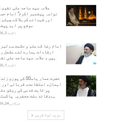
علامہ سید ساجد علی نقوی 
نواسہ پیغمبر اکرم ۖ امام حس
اور شہدائے کربلا کے چہلم 
موقع پر اہم پیغا
اگست 3, 2026
امام رضا کے علم و حکمت سے لبر
ارشادات ہمارے لئے مشعل را
ہیں ، علامہ سید ساجد علی نق
اگست 1, 2026
حضرت عمار یاسرؑ کی پوری زندگ
ایمان، استقامت، قربانی اور ح
پر ثابت قدمی کی روشن مث
ہے،قائد ملت جعفریہ پاکستا
جولائی 24, 2026
مزید لوڈ کریں