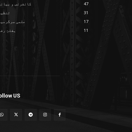
47
کانفرنس و بیانا
31
تنظیم
17
علمی سرگرمیا
11
ہفتۂِ رف
ollow US