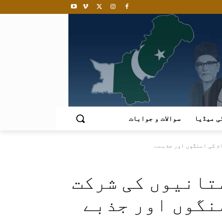
ی میڈیا
سوالات و جوابات
 کی امنگوں اور جذبے...
تانیوں کی شرکت
نگوں اور جذبے