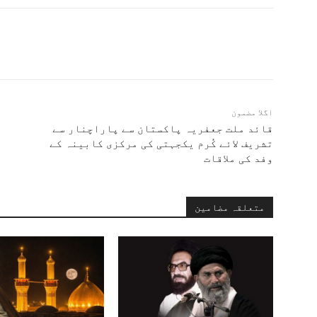
اگلا مضمون
قائد ملت جعفریہ پاکستان سے پاراچنار سے
ع
تشریف لائے کُرم یکجہتی کی مرکزی کابینہ کے
وفد کی ملاقات
متعلقہ مضامین