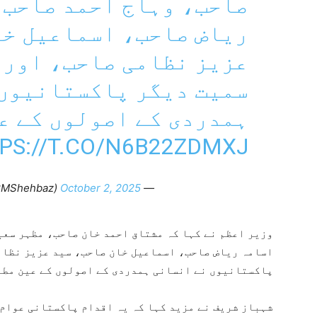
صاحب، وہاج احمد صاحب،
ریاض صاحب، اسماعیل خا
عزیز نظامی صاحب، اور 
سمیت دیگر پاکستانیوں 
ہمدردی کے اصولوں کے ع
PS://T.CO/N6B22ZDMXJ
October 2, 2025
— Shehbaz Sharif (@CMShehbaz)
وزیر اعظم نے کہا کہ مشتاق احمد خان صاحب، مظہر سعی
اسامہ ریاض صاحب، اسماعیل خان صاحب، سید عزیز نظام
پاکستانیوں نے انسانی ہمدردی کے اصولوں کے عین مطا
شہباز شریف نے مزید کہا کہ یہ اقدام پاکستانی عوام 