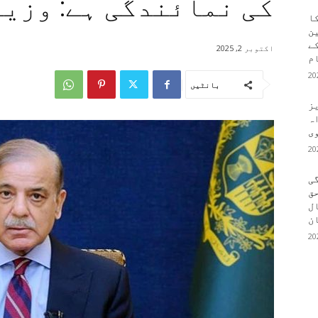
کی نمائندگی ہے: وزیر
کا
ین
کے
اکتوبر 2, 2025
م
بانٹیں
یز
ہ
وی
ی
ق
ال
ن