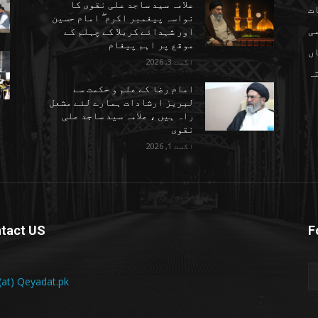
علامہ سید ساجد علی نقوی کا
ت
نواسہ پیغمبر اکرم ۖ امام حسین
ی
اور شہدائے کربلا کے چہلم کے
موقع پر اہم پیغام
ں
اگست 3, 2026
تہ
امام رضا کے علم و حکمت سے
لبریز ارشادات ہمارے لئے مشعل
راہ ہیں ، علامہ سید ساجد علی
نقوی
اگست 1, 2026
tact US
F
 (at) Qeyadat.pk