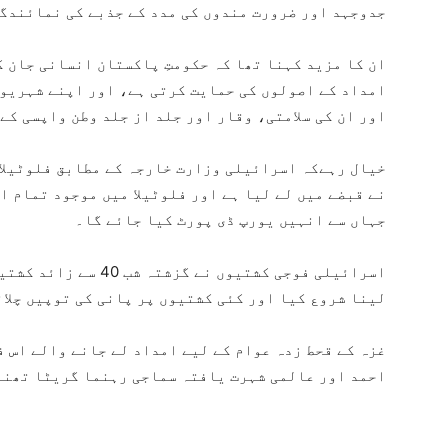
جدوجہد اور ضرورت مندوں کی مدد کے جذبے کی نمائندگ
ان کا مزید کہنا تھا کہ حکومتِ پاکستان انسانی جان ک
امداد کے اصولوں کی حمایت کرتی ہے، اور اپنے شہریوں
اور ان کی سلامتی، وقار اور جلد از جلد وطن واپسی کے
خیال رہےکہ اسرائیلی وزارت خارجہ کے مطابق فلوٹیلا
نے قبضے میں لے لیا ہے اور فلوٹیلا میں موجود تمام 
جہاں سے انہیں یورپ ڈی پورٹ کیا جائے گا۔
اسرائیلی فوجی کشتیوں ن
لینا شروع کیا اور کئی کشتیوں پر پانی کی توپیں چلا
غزہ کے قحط زدہ عوام کے لیے امداد لے جانے والے اس ف
احمد اور عالمی شہرت یافتہ سماجی رہنما گریٹا تھنبرگ سمیت 500 کے قریب افر