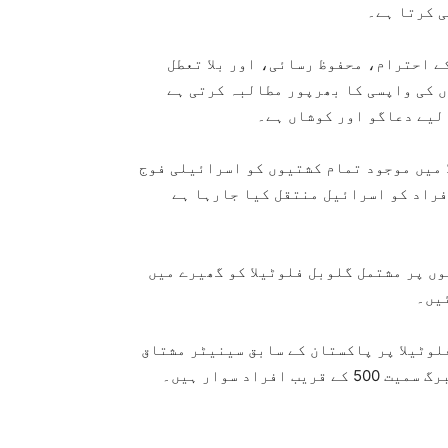
ی کرتا ہے۔
ے احترام، محفوظ رسائی، اور بلا تعطل
 کی واپسی کا بھرپور مطالبہ کرتی ہے
 لیے دعاگو اور کوشاں ہے۔
 میں موجود تمام کشتیوں کو اسرائیلی فوج
افراد کو اسرائیل منتقل کیا جارہا ہے
ے گزشتہ شب 40 سے زائد کشتیوں پر مشتمل گلوبل فلوٹیلا کو گھیرے میں
ئیں۔
لوٹیلا پر پاکستان کے سابق سینیٹر مشتاق
اد سوار ہیں۔