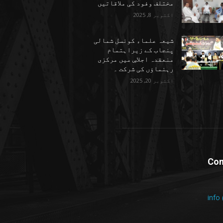
مختلف وفود کی ملاقاتیں
اکتوبر 8, 2025
شیعہ علماء کونسل شمالی
پنجاب کے زیراہتمام
منعقدہ اجلاسِ میں مرکزی
رہنماؤں کی شرکت ۔
اکتوبر 20, 2025
Con
info