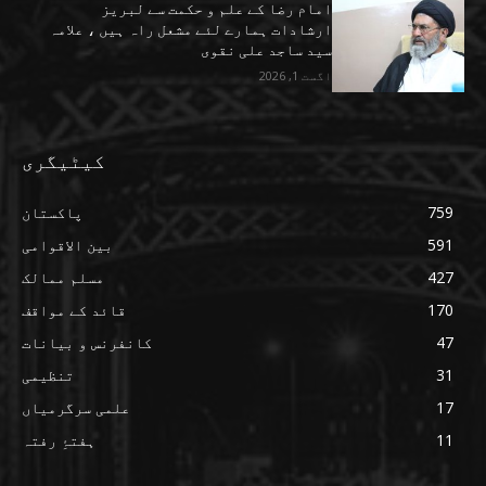
امام رضا کے علم و حکمت سے لبریز
ارشادات ہمارے لئے مشعل راہ ہیں ، علامہ
سید ساجد علی نقوی
اگست 1, 2026
کیٹیگری
759
پاکستان
591
بین الاقوامی
427
مسلم ممالک
170
قائد کے مواقف
47
کانفرنس و بیانات
31
تنظیمی
17
علمی سرگرمیاں
11
ہفتۂِ رفتہ