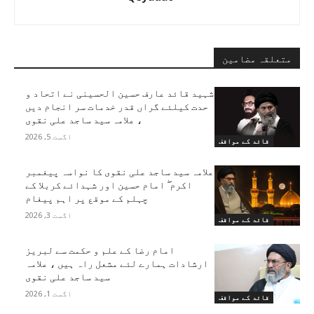
متعلقہ مضامین
شہید قائد عارف حسین الحسینی نے اتحاد و
حدت کیلئے گراں قدر خدمات سر انجام دیں
، علامہ سید ساجد علی نقوی
اگست 5, 2026
قائد کے مواقف
علامہ سید ساجد علی نقوی کا نواسہ پیغمبر
اکرم ۖ امام حسین اور شہدائے کربلا کے
چہلم کے موقع پر اہم پیغام
اگست 3, 2026
قائد کے مواقف
امام رضا کے علم و حکمت سے لبریز
ارشادات ہمارے لئے مشعل راہ ہیں ، علامہ
سید ساجد علی نقوی
اگست 1, 2026
قائد کے مواقف