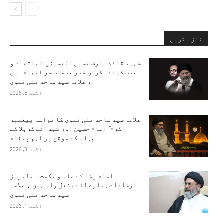
تازہ ترین
شہید قائد عارف حسین الحسینی نے اتحاد و
حدت کیلئے گراں قدر خدمات سر انجام دیں
، علامہ سید ساجد علی نقوی
اگست 5, 2026
علامہ سید ساجد علی نقوی کا نواسہ پیغمبر
اکرم ۖ امام حسین اور شہدائے کربلا کے
چہلم کے موقع پر اہم پیغام
اگست 3, 2026
امام رضا کے علم و حکمت سے لبریز
ارشادات ہمارے لئے مشعل راہ ہیں ، علامہ
سید ساجد علی نقوی
اگست 1, 2026