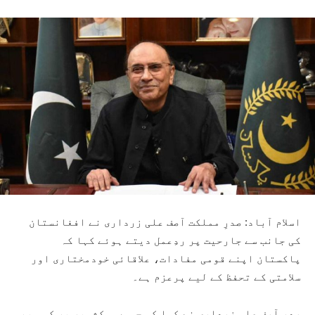
اسلام آباد: صدرِ مملکت آصف علی زرداری نے افغانستان
کی جانب سے جارحیت پر ردِعمل دیتے ہوئے کہا کہ
پاکستان اپنے قومی مفادات، علاقائی خودمختاری اور
سلامتی کے تحفظ کے لیے پرعزم ہے۔
صدر آصف علی زرداری نے کہا کہ جموں و کشمیر پر کسی بھی