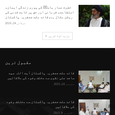
حضرت عمار یاسرؑ کی پوری زندگی ایمان،
استقامت، قربانی اور حق پر ثابت قدمی کی
روشن مثال ہے،قائد ملت جعفریہ پاکستان
جولائی 24, 2026
مزید لوڈ کریں
مقبول ترین
قائد ملت جعفریہ پاکستان آیت اللہ سید
ساجد علی نقوی سے مختف وفود کی ملاقاتیں
ستمبر 24, 2025
قائد ملت جعفریہ پاکستان سے مختلف وفود
کی ملاقاتیں
اکتوبر 8, 2025