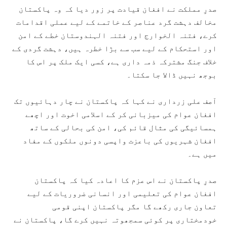
صدرِ مملکت نے افغان قیادت پر زور دیا کہ وہ پاکستان
مخالف دہشت گرد عناصر کے خاتمے کے لیے عملی اقدامات
کرے، فتنہ الخوارج اور فتنہ الہندوستان خطے کے امن
اور استحکام کے لیے سب سے بڑا خطرہ ہیں، دہشت گردی کے
خلاف جنگ مشترکہ ذمہ داری ہے، کسی ایک ملک پر اس کا
بوجھ نہیں ڈالا جا سکتا۔
آصف علی زرداری نے کہا کہ پاکستان نے چار دہائیوں تک
افغان عوام کی میزبانی کر کے اسلامی اخوت اور اچھے
ہمسائیگی کی مثال قائم کی، امن کی بحالی کے ساتھ
افغان شہریوں کی باعزت واپسی دونوں ملکوں کے مفاد
میں ہے۔
صدرِ پاکستان نے اس عزم کا اعادہ کیا کہ پاکستان
افغان عوام کی تعلیمی اور انسانی ضروریات کے لیے
تعاون جاری رکھے گا مگر پاکستان اپنی قومی
خودمختاری پر کوئی سمجھوتہ نہیں کرے گا، پاکستان نے