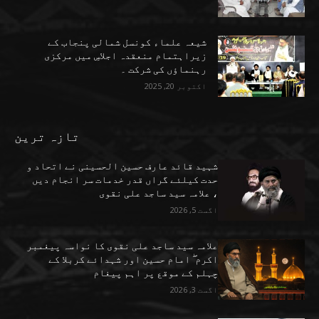
شیعہ علماء کونسل شمالی پنجاب کے
زیراہتمام منعقدہ اجلاسِ میں مرکزی
رہنماؤں کی شرکت ۔
اکتوبر 20, 2025
تازہ ترین
شہید قائد عارف حسین الحسینی نے اتحاد و
حدت کیلئے گراں قدر خدمات سر انجام دیں
، علامہ سید ساجد علی نقوی
اگست 5, 2026
علامہ سید ساجد علی نقوی کا نواسہ پیغمبر
اکرم ۖ امام حسین اور شہدائے کربلا کے
چہلم کے موقع پر اہم پیغام
اگست 3, 2026