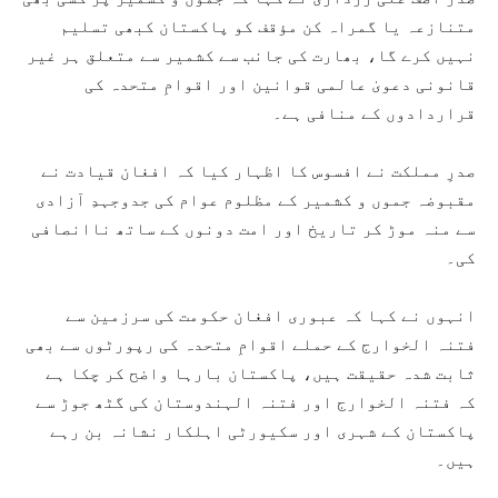
متنازعہ یا گمراہ کن مؤقف کو پاکستان کبھی تسلیم
نہیں کرے گا، بھارت کی جانب سے کشمیر سے متعلق ہر غیر
قانونی دعویٰ عالمی قوانین اور اقوامِ متحدہ کی
قراردادوں کے منافی ہے۔
صدرِ مملکت نے افسوس کا اظہار کیا کہ افغان قیادت نے
مقبوضہ جموں و کشمیر کے مظلوم عوام کی جدوجہدِ آزادی
سے منہ موڑ کر تاریخ اور امت دونوں کے ساتھ ناانصافی
کی۔
انہوں نے کہا کہ عبوری افغان حکومت کی سرزمین سے
فتنہ الخوارج کے حملے اقوامِ متحدہ کی رپورٹوں سے بھی
ثابت شدہ حقیقت ہیں، پاکستان بارہا واضح کر چکا ہے
کہ فتنہ الخوارج اور فتنہ الہندوستان کی گٹھ جوڑ سے
پاکستان کے شہری اور سکیورٹی اہلکار نشانہ بن رہے
ہیں۔