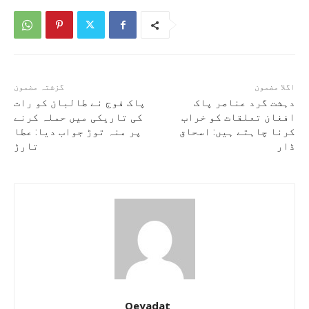
اگلا مضمون
گزشتہ مضمون
دہشت گرد عناصر پاک
پاک فوج نے طالبان کو رات
افغان تعلقات کو خراب
کی تاریکی میں حملہ کرنے
کرنا چاہتے ہیں: اسحاق
پر منہ توڑ جواب دیا: عطا
ڈار
تارڑ
Qeyadat