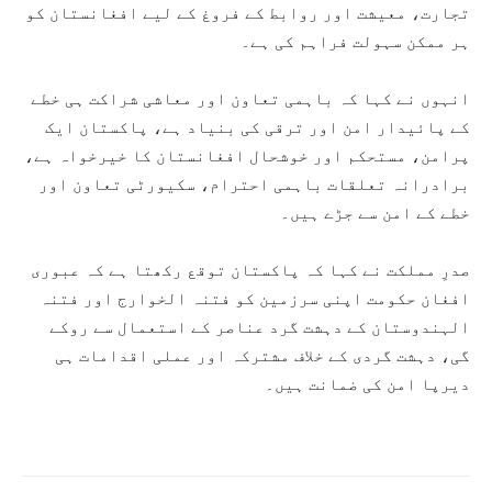
تجارت، معیشت اور روابط کے فروغ کے لیے افغانستان کو
ہر ممکن سہولت فراہم کی ہے۔
انہوں نے کہا کہ باہمی تعاون اور معاشی شراکت ہی خطے
کے پائیدار امن اور ترقی کی بنیاد ہے، پاکستان ایک
پرامن، مستحکم اور خوشحال افغانستان کا خیرخواہ ہے،
برادرانہ تعلقات باہمی احترام، سکیورٹی تعاون اور
خطے کے امن سے جڑے ہیں۔
صدرِ مملکت نے کہا کہ پاکستان توقع رکھتا ہے کہ عبوری
افغان حکومت اپنی سرزمین کو فتنہ الخوارج اور فتنہ
الہندوستان کے دہشت گرد عناصر کے استعمال سے روکے
گی، دہشت گردی کے خلاف مشترکہ اور عملی اقدامات ہی
دیرپا امن کی ضمانت ہیں۔