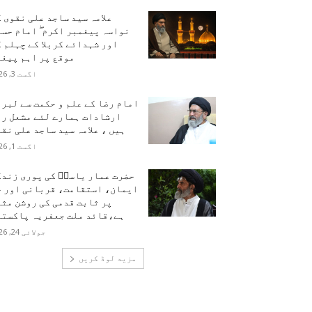
علامہ سید ساجد علی نقوی 
نواسہ پیغمبر اکرم ۖ امام حس
اور شہدائے کربلا کے چہلم 
موقع پر اہم پیغا
اگست 3, 2026
امام رضا کے علم و حکمت سے لبر
ارشادات ہمارے لئے مشعل را
ہیں ، علامہ سید ساجد علی نق
اگست 1, 2026
حضرت عمار یاسرؑ کی پوری زندگ
ایمان، استقامت، قربانی اور ح
پر ثابت قدمی کی روشن مث
ہے،قائد ملت جعفریہ پاکستا
جولائی 24, 2026
مزید لوڈ کریں