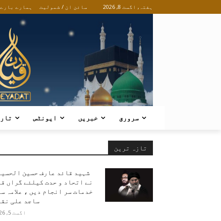
ہفتہ, اگست 8, 2026
سائن ان / شمولیت
ہمارے بارے
سرورق
خبریں
ایونٹس
تار
تازہ ترین
شہید قائد عارف حسین الحسین
نے اتحاد و حدت کیلئے گراں ق
خدمات سر انجام دیں ، علامہ س
ساجد علی نقو
اگست 5, 2026