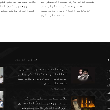
شہید قائد عارف حسین الحسینی نے
علامہ سید ساجد علی نقو
اتحاد و حدت کیلئے گراں قدر
پیغمبر اکرم ۖ اما
خدمات سر انجام دیں ، علامہ سید
شہدائے کربلا کے چہلم 
ساجد علی نقوی
ی
تازہ ترین
شہید قائد عارف حسین الحسینی
ن
نے اتحاد و حدت کیلئے گراں قدر
می
خدمات سر انجام دیں ، علامہ سید
ساجد علی نقوی
ک
اگست 5, 2026
ف
علامہ سید ساجد علی نقوی کا
ت
نواسہ پیغمبر اکرم ۖ امام حسین
ی
اور شہدائے کربلا کے چہلم کے