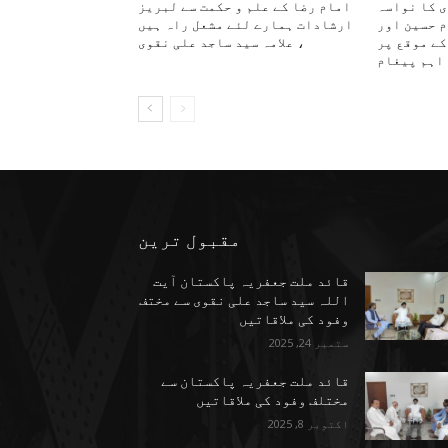
ی کا نواسہ
امام رضا کے علم و حکمت سے لبریز
م حسین اور
ارشادات ہمارے لئے مشعل راہ ہیں
کے موقع پر
، علامہ سید ساجد علی نقوی
اہم پیغام
مقبول ترین
قائد ملت جعفریہ پاکستان آیت
اللہ سید ساجد علی نقوی سے مختف
وفود کی ملاقاتیں
ستمبر 24, 2025
قائد ملت جعفریہ پاکستان سے
مختلف وفود کی ملاقاتیں
اکتوبر 8, 2025