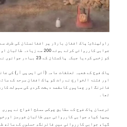
راولپنڈی: پاک افغان بارڈر پر افغانستان کی طرف سے 
جوابی کارروائی کرتے ہوئے 200 
کو زخمی کردیا جبکہ پاکستان کے 23 بہادر جوانوں نے جام شہادت نوش کیا۔
پاک فوج کے شعبہ تعلقات عامہ (آئی ایس پی آر) کی جان
اور فتنۃ الخوارج نے رات کو پاک افغان سرحد کے ساتھ
فائرنگ اور چھاپوں کامقصد دہشت گردی کی سہولت کاری 
تھا۔
ترجمان پاک فوج کے مطابق چوکس مسلح افواج نے پوری ا
پسپا کیا، جوابی کارروائی میں طالبان فورسز اورخو
گیا، جوابی کارروائی میں فائرنگ، حملوں کے ساتھ طا