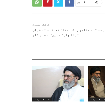
بانٹیں
گزشتہ مضمون
ہشت گرد عناصر پاک افغان تعلقات کو خراب
کرنا چاہتے ہیں: اسحاق ڈار
ئد کے مواقف
قائد کے مواقف