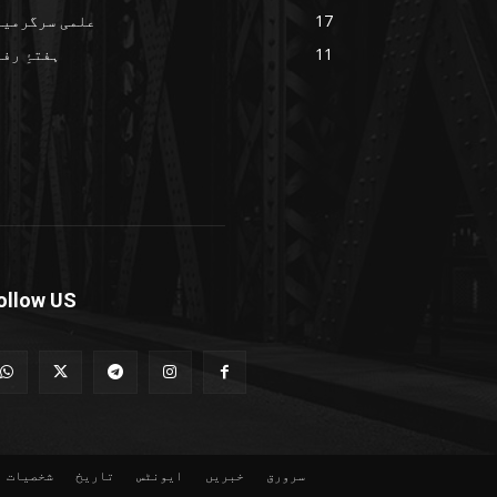
17
علمی سرگرمیا
11
ہفتۂِ رف
ollow US
سرورق
خبریں
ایونٹس
تاریخ
شخصیات