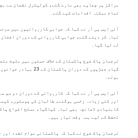
مراکز پر چھاپے بھی مارے گئے، کولیٹرل نقصان سے بچن
تمام ممکنہ اقدامات کیے گئے۔
آئی ایس پی آر نے کہا کہ جوابی کارروائیوں میں سرحد
لے لیا گیا۔
ترجمان پاک فوج پاکستان کے خلاف حملوں میں ملوث متع
ہوئے۔
آئی ایس پی آر نے کہا کہ کارروائی کے دوران دو سو سے
اور کئی زیادہ زخمی ہوگئے، طالبان کی پوسٹوں، کیمپ
کابنیادی ڈھانچہ بھی تباہ کیاگیا، مسلح افواج پاکس
تحفظ کے لیے ہمہ وقت تیار ہیں۔
ترجمان پاک فوج نے کہا کہ پاکستانی عوام تشدد اور ج