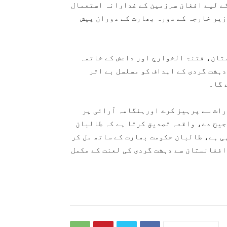
کے لیے افغان سرزمین کے غدارانہ استعمال
زیر خارجہ کے دورہ بھارت کے دوران پیش
ستان، فتنۃ الخوارج اور داعش کے خاتمہ
ہشت گردی کے اہداف کو مسلسل بے اثر
 گا۔
رات سے پرہیز کرے اورہنگامہ آرائی پر
جیح دے، واقعہ تصدیق کرتا ہے کہ طالبان
ی ہے، طالبان حکومت بھارت کے ساتھ مل کر
افغانستان سے دہشت گردی کی لعنت کے مکمل