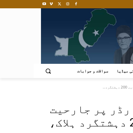
ی میڈیا
سوالات و جوابات
د...
رڈر پر جارحیت
کا منہ توڑ جواب، 200 دہشتگرد ہلاک،