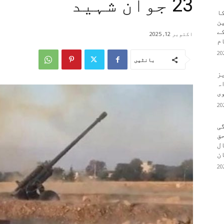
23 جوان شہید
کا
ین
کے
اکتوبر 12, 2025
م
بانٹیں
یز
ہ
وی
ی
ق
ال
ن