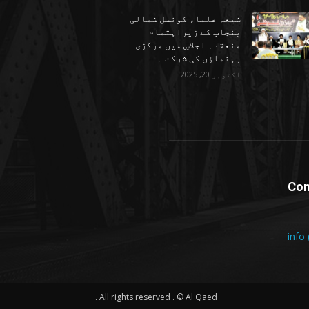
شیعہ علماء کونسل شمالی
پنجاب کے زیراہتمام
منعقدہ اجلاسِ میں مرکزی
رہنماؤں کی شرکت ۔
اکتوبر 20, 2025
Con
info
All rights reserved . © Al Qaed .