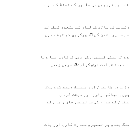
ے اور شہریوں کی جانوں کے تحفظ کے لیے
 کے ساتھ ساتھ طالبان کے متعدد ٹھکانے
تباہ کر دیئے گئے، جوابی کارروائی کے دوران افغان سرحد پر دشمن کی 21 چوکیوں کو قبضے میں
دد تربیتی کیمپوں کو بھی ناکارہ بنا دیا
گیا، جھڑپوں کے دوران پاکستان کے 23 بہادر جوانوں نے جام شہادت نوش کیا، 20 فوجی زخمی
 زیادہ طالبان اور منسلک دہشت گرد ہلاک
وں، ہیڈکوارٹرز اور دہشت گرد ی
تان کے عوام کی سالمیت، جان و مال کے
نگ بندی پر تعمیری سفارت کاری اور بات