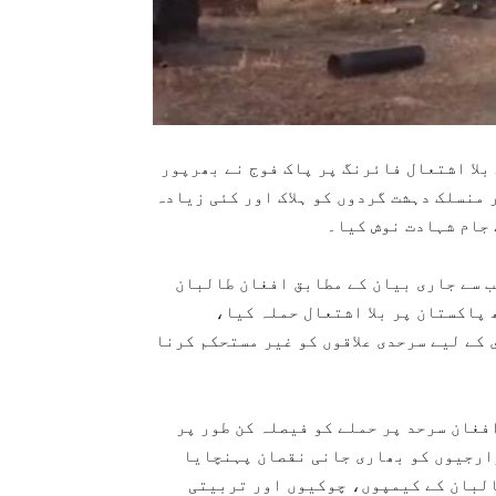
بلا اشتعال فائرنگ پر پاک فوج نے بھرپور
سے زیادہ طالبان اور منسلک دہشت گردوں کو ہلاک اور کئی زیادہ
ب سے جاری بیان کے مطابق افغان طالبان
 پاکستان پر بلا اشتعال حملہ کیا،
کے لیے سرحدی علاقوں کو غیر مستحکم کرنا
فغان سرحد پر حملے کو فیصلہ کن طور پر
ارجیوں کو بھاری جانی نقصان پہنچایا
لبان کے کیمپوں، چوکیوں اور تربیتی