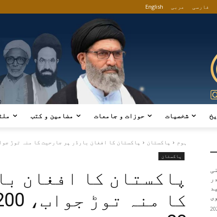
فارسی
عربی
English
یخ
شخصیات
حوزات و جامعات
مضامین و کتب
ملٹ
ہوم
پاکستان
پاکستان کا افغان بارڈر پر جارحیت کا منہ توڑ جواب، 200 دہشتگر
پاکستان
ی
پاکستان کا افغان با
در
ید
ی