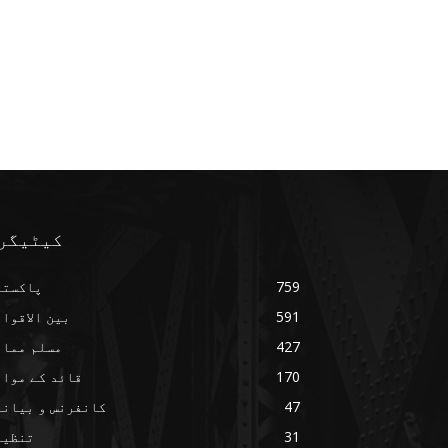
کیٹیگر
759
پاکستا
591
بین الاقوا
427
مسلم ممال
170
قائد کے مواق
47
کانفرنس و بیانا
31
تنظیم