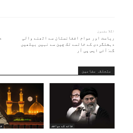
اگلا مضمون
ریاست اور عوام افغانستان سے اٹھنے والی
د
دہشتگردی کے خاتمے تک چین سے نہیں بیٹھیں
گے: آئی ایس پی آر
متعلقہ مضامین
قائد کے مواقف
قا