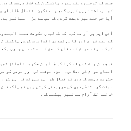
چیت کو ترجیح دیتے ہیں، پاکستان کے خلاف دہشت گردی 
کو برداشت نہیں کریں گے، یہ سنگین اشتعال طالبان و
آیا جو خطے میں دہشت گردی کا سب سے بڑا اسپانسر ہے۔
آئی ایس پی آر نے کہا کہ طالبان حکومت فتنۃ الہندو
کے لیے فوری اور قابل تصدیق اقدامات کرے، پاکستان د
کرکے اپنے عوام کے دفاع کے حق کا استعمال جاری رکھے
ترجمان پاک فوج نے کہا کہ طالبان حکومت ناجائز تصو
افغان عوام کی بھلائی، امن، خوشحالی اور ترقی کو تر
حکومت دہشت گردوں کو فعال طور پر سہولت فراہم کر رہ
دہشت گرد تنظیموں کی سرپرستی کرتی رہی تو پاکستان 
خاتمہ تک آرام سے نہیں بیٹھے گا۔