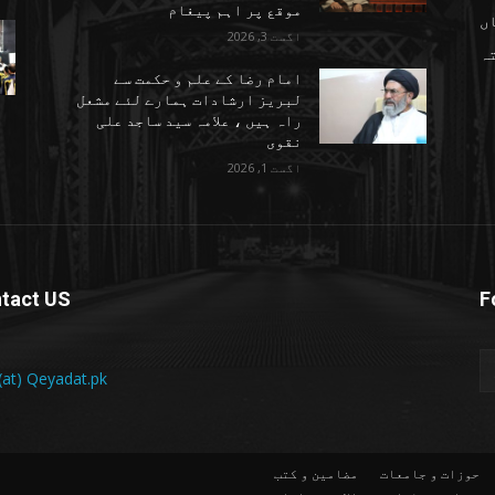
موقع پر اہم پیغام
ں
اگست 3, 2026
تہ
امام رضا کے علم و حکمت سے
لبریز ارشادات ہمارے لئے مشعل
راہ ہیں ، علامہ سید ساجد علی
نقوی
اگست 1, 2026
tact US
F
 (at) Qeyadat.pk
حوزات و جامعات
مضامین و کتب