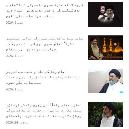
شہید قائد عارف حسین الحسینی نے اتحاد و
حدت کیلئے گراں قدر خدمات سر انجام دیں
، علامہ سید ساجد علی نقوی
اگست 5, 2026
علامہ سید ساجد علی نقوی کا نواسہ پیغمبر
اکرم ۖ امام حسین اور شہدائے کربلا کے
چہلم کے موقع پر اہم پیغام
اگست 3, 2026
امام رضا کے علم و حکمت سے لبریز
ارشادات ہمارے لئے مشعل راہ ہیں ، علامہ
سید ساجد علی نقوی
اگست 1, 2026
حضرت عمار یاسرؑ کی پوری زندگی ایمان،
استقامت، قربانی اور حق پر ثابت قدمی کی
روشن مثال ہے،قائد ملت جعفریہ پاکستان
جولائی 24, 2026