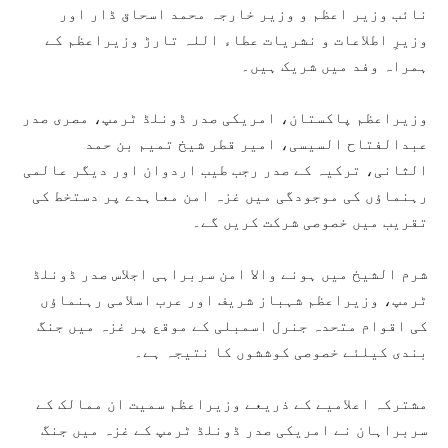
نائب وزیر اعظم و وزیر خارجہ محمد اسحاق ڈار اور
وزیرِ اطلاعات و نشریات عطاء اللہ تارڑ وزیراعظم کے
ہمراہ وفد میں شریک ہیں۔
وزیراعظم پاکستان، امریکی صدر ڈونلڈ ٹرمپ، مصری صدر
عبدالفتاح السیسی، امیر قطر شیخ تمیم بن حمد
الثانی، ترکیہ کے صدر رجب طیب اردوان اور دیگر عالمی
رہنماؤں کی موجودگی میں غزہ امن معاہدے پر دستخط کی
تقریب میں خصوصی شرکت کریں گے۔
شرم الشیخ میں ہونے والا امن سربراہی اجلاس صدر ڈونلڈ
ٹرمپ، وزیراعظم شہباز شریف اور عرب اسلامی رہنماؤں
کی اقوام متحدہ جنرل اسمبلی کے موقع پر غزہ میں جنگ
بندی کیلئے خصوصی کوششوں کا نتیجہ ہے۔
مشترکہ اعلامیے کے ذریعے وزیراعظم سمیت ان ممالک کے
سربراہان نے امریکی صدر ڈونلڈ ٹرمپ کے غزہ میں جنگ