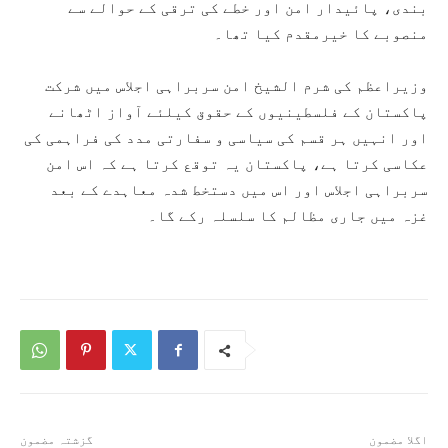
بندی، پائیدار امن اور خطے کی ترقی کے حوالے سے
منصوبے کا خیرمقدم کیا تھا۔
وزیراعظم کی شرم الشیخ امن سربراہی اجلاس میں شرکت
پاکستان کے فلسطینیوں کے حقوق کیلئے آواز اٹھانے
اور انہیں ہر قسم کی سیاسی و سفارتی مدد کی فراہمی کی
عکاسی کرتا ہے، پاکستان یہ توقع کرتا ہے کہ اس امن
سربراہی اجلاس اور اس میں دستخط شدہ معاہدے کے بعد
غزہ میں جاری مظالم کا سلسلہ رکے گا۔
اگلا مضمون
گزشتہ مضمون