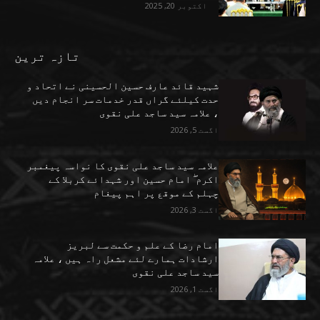
اکتوبر 20, 2025
تازہ ترین
شہید قائد عارف حسین الحسینی نے اتحاد و
حدت کیلئے گراں قدر خدمات سر انجام دیں
، علامہ سید ساجد علی نقوی
اگست 5, 2026
علامہ سید ساجد علی نقوی کا نواسہ پیغمبر
اکرم ۖ امام حسین اور شہدائے کربلا کے
چہلم کے موقع پر اہم پیغام
اگست 3, 2026
امام رضا کے علم و حکمت سے لبریز
ارشادات ہمارے لئے مشعل راہ ہیں ، علامہ
سید ساجد علی نقوی
اگست 1, 2026