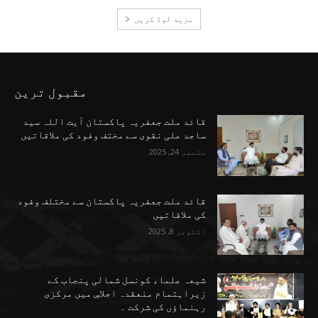
مزید لوڈ کریں
مقبول ترین
قائد ملت جعفریہ پاکستان آیت اللہ سید
ساجد علی نقوی سے مختف وفود کی ملاقاتیں
ستمبر 24, 2025
قائد ملت جعفریہ پاکستان سے مختلف وفود
کی ملاقاتیں
اکتوبر 8, 2025
شیعہ علماء کونسل شمالی پنجاب کے
زیراہتمام منعقدہ اجلاسِ میں مرکزی
رہنماؤں کی شرکت ۔