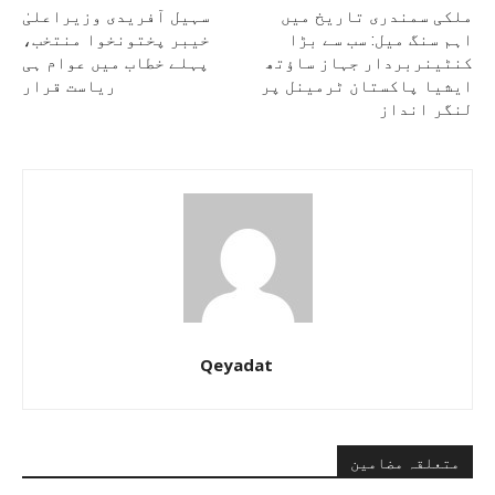
ملکی سمندری تاریخ میں
سہیل آفریدی وزیراعلیٰ
اہم سنگ میل: سب سے بڑا
خیبر پختونخوا منتخب،
کنٹینربردار جہاز ساؤتھ
پہلے خطاب میں عوام ہی
ایشیا پاکستان ٹرمینل پر
ریاست قرار
لنگر انداز
Qeyadat
متعلقہ مضامین