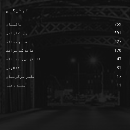
کیٹیگری
759
پاکستان
591
بین الاقوامی
427
مسلم ممالک
170
قائد کے مواقف
47
کانفرنس و بیانات
31
تنظیمی
17
علمی سرگرمیاں
11
ہفتۂِ رفتہ