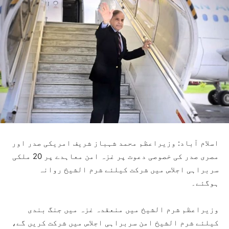
اسلام آباد: وزیراعظم محمد شہباز شریف امریکی صدر اور
مصری صدر کی خصوصی دعوت پر غزہ امن معاہدے پر 20 ملکی
سربراہی اجلاس میں شرکت کیلئے شرم الشیخ روانہ
ہوگئے۔
وزیراعظم شرم الشیخ میں منعقدہ غزہ میں جنگ بندی
کیلئے شرم الشیخ امن سربراہی اجلاس میں شرکت کریں گے،