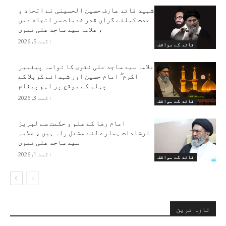
شہید قائد عارف حسین الحسینی نے اتحاد و
حدت کیلئے گراں قدر خدمات سر انجام دیں
، علامہ سید ساجد علی نقوی
اگست 5, 2026
قائد کے مواقف
علامہ سید ساجد علی نقوی کا نواسہ پیغمبر
اکرم ۖ امام حسین اور شہدائے کربلا کے
چہلم کے موقع پر اہم پیغام
اگست 3, 2026
قائد کے مواقف
امام رضا کے علم و حکمت سے لبریز
ارشادات ہمارے لئے مشعل راہ ہیں ، علامہ
سید ساجد علی نقوی
اگست 1, 2026
قائد کے مواقف
تازہ ترین