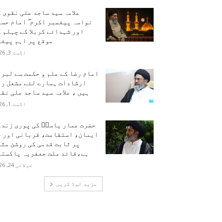
علامہ سید ساجد علی نقوی 
نواسہ پیغمبر اکرم ۖ امام حس
اور شہدائے کربلا کے چہلم 
موقع پر اہم پیغا
اگست 3, 2026
امام رضا کے علم و حکمت سے لبر
ارشادات ہمارے لئے مشعل را
ہیں ، علامہ سید ساجد علی نق
اگست 1, 2026
حضرت عمار یاسرؑ کی پوری زندگ
ایمان، استقامت، قربانی اور ح
پر ثابت قدمی کی روشن مث
ہے،قائد ملت جعفریہ پاکستا
جولائی 24, 2026
مزید لوڈ کریں