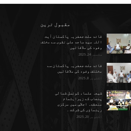
مقبول ترین
قائد ملت جعفریہ پاکستان آیت
اللہ سید ساجد علی نقوی سے مختف
وفود کی ملاقاتیں
ستمبر 24, 2025
قائد ملت جعفریہ پاکستان سے
مختلف وفود کی ملاقاتیں
اکتوبر 8, 2025
شیعہ علماء کونسل شمالی
پنجاب کے زیراہتمام
منعقدہ اجلاسِ میں مرکزی
رہنماؤں کی شرکت ۔
اکتوبر 20, 2025