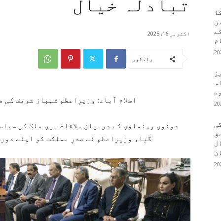
تبادلہ خیال
کا
ین
کے
اکتوبر 16, 2025
م
بانٹیں
یز
ہ
وی
اسلام آباد: وزیرِاعظم شہباز شریف کی 
ی
دونوں رہنماؤں کے درمیان ملاقات میں ملک کی سیاس
ق
گیا، وزیرِاعظم نے صدرِ مملکت کو اپنے دور
ال
ن