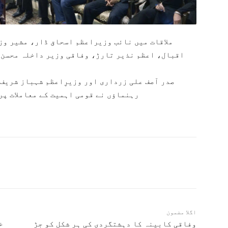
ملاقات میں نائب وزیراعظم اسحاق ڈار، مشیر وز
اقبال، اعظم نذیر تارڑ، وفاقی وزیر داخلہ محسن 
صدر آصف علی زرداری اور وزیرِاعظم شہباز شریف ک
رہنماؤں نے قومی اہمیت کے معاملات پر
اگلا مضمون
وفاقی کابینہ کا دہشتگردی کی ہر شکل کو جڑ
خ