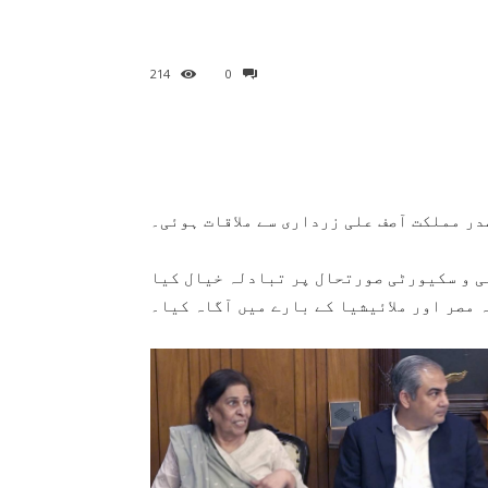
214
0
صدر مملکت آصف علی زرداری سے ملاقات ہوئی۔
ی و سکیورٹی صورتحال پر تبادلہ خیال کیا
ہ مصر اور ملائیشیا کے بارے میں آگاہ کیا۔