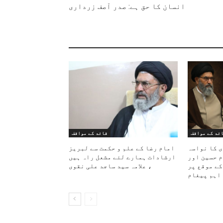
انسان کا حق ہے: صدر آصف زرداری
ئد کے مواقف
قائد کے مواقف
ی کا نواسہ
امام رضا کے علم و حکمت سے لبریز
م حسین اور
ارشادات ہمارے لئے مشعل راہ ہیں
کے موقع پر
، علامہ سید ساجد علی نقوی
اہم پیغام