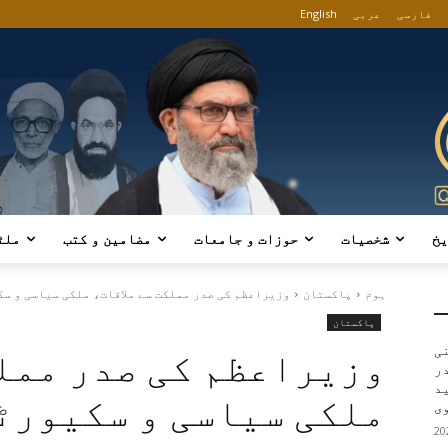
فارسی
عربی
English
یخ
شخصیات
حوزات و جامعات
مضامین و کتب
ملٹ
ہوم
پاکستان
وزیراعظم کی صدر مملکت سے ملاقات، ملکی سیاسی و سک
پاکستان
ی
وزیراعظم کی صدر مملک
در
ید
ملکی سیاسی و سکیورٹ
ی