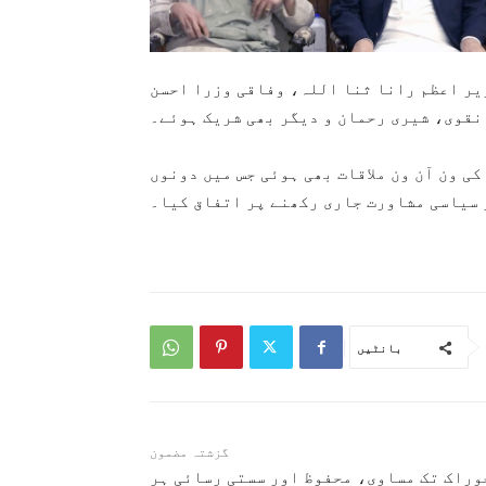
یر اعظم رانا ثنا اللہ، وفاقی وزرا احسن
نقوی، شیری رحمان و دیگر بھی شریک ہوئے۔
ی ون آن ون ملاقات بھی ہوئی جس میں دونوں
 سیاسی مشاورت جاری رکھنے پر اتفاق کیا۔
بانٹیں
گزشتہ مضمون
وراک تک مساوی، محفوظ اور سستی رسائی ہر