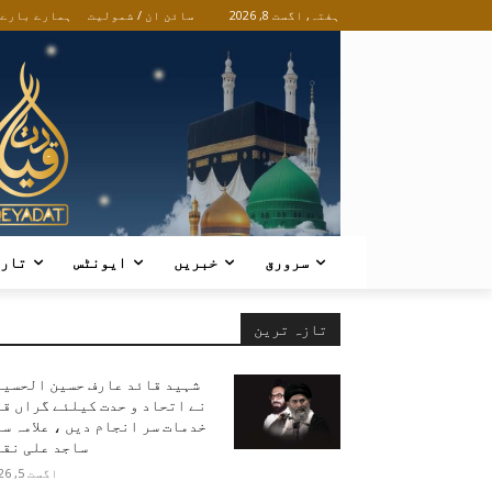
ہفتہ, اگست 8, 2026
سائن ان / شمولیت
ہمارے بارے
سرورق
خبریں
ایونٹس
تار
تازہ ترین
شہید قائد عارف حسین الحسین
نے اتحاد و حدت کیلئے گراں ق
خدمات سر انجام دیں ، علامہ س
ساجد علی نقو
اگست 5, 2026