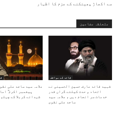
سے اکھاڑ پھینکنے کے عزم کا اظہار
متعلقہ مضامین
قائد کے مواقف
قا
شہید قائد عارف حسین الحسینی نے
علامہ سید ساجد علی نقو
اتحاد و حدت کیلئے گراں قدر
پیغمبر اکرم ۖ اما
خدمات سر انجام دیں ، علامہ سید
شہدائے کربلا کے چہلم 
ساجد علی نقوی