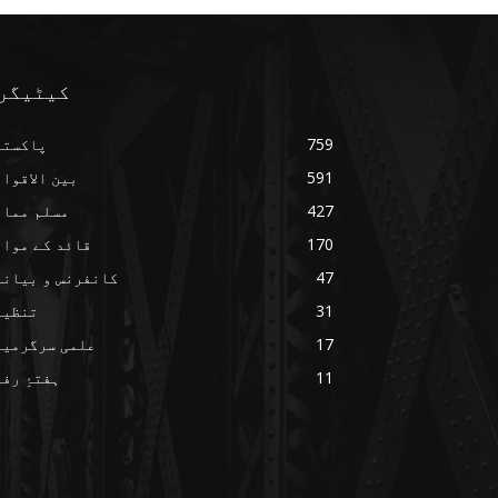
کیٹیگر
759
پاکستا
591
بین الاقوا
427
مسلم ممال
170
قائد کے مواق
47
کانفرنس و بیانا
31
تنظیم
17
علمی سرگرمیا
11
ہفتۂِ رف