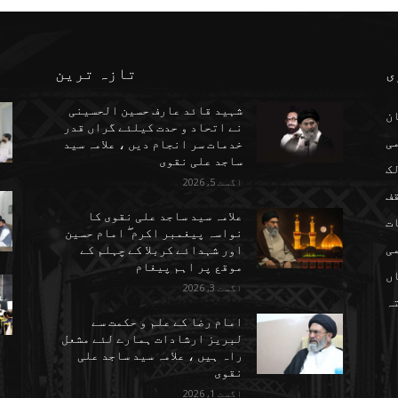
ی
تازہ ترین
شہید قائد عارف حسین الحسینی
ن
نے اتحاد و حدت کیلئے گراں قدر
می
خدمات سر انجام دیں ، علامہ سید
ساجد علی نقوی
ک
اگست 5, 2026
ف
علامہ سید ساجد علی نقوی کا
ت
نواسہ پیغمبر اکرم ۖ امام حسین
ی
اور شہدائے کربلا کے چہلم کے
موقع پر اہم پیغام
ں
اگست 3, 2026
تہ
امام رضا کے علم و حکمت سے
لبریز ارشادات ہمارے لئے مشعل
راہ ہیں ، علامہ سید ساجد علی
نقوی
اگست 1, 2026