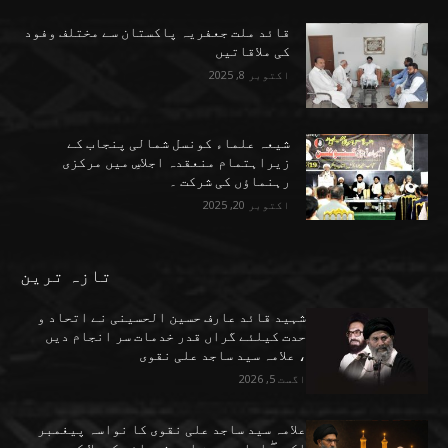
قائد ملت جعفریہ پاکستان سے مختلف وفود
کی ملاقاتیں
اکتوبر 8, 2025
شیعہ علماء کونسل شمالی پنجاب کے
زیراہتمام منعقدہ اجلاسِ میں مرکزی
رہنماؤں کی شرکت ۔
اکتوبر 20, 2025
تازہ ترین
شہید قائد عارف حسین الحسینی نے اتحاد و
حدت کیلئے گراں قدر خدمات سر انجام دیں
، علامہ سید ساجد علی نقوی
اگست 5, 2026
علامہ سید ساجد علی نقوی کا نواسہ پیغمبر
اکرم ۖ امام حسین اور شہدائے کربلا کے