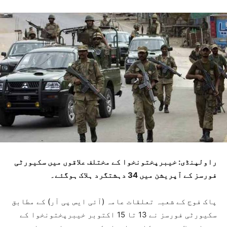
راولپنڈی: خیبرپختونخوا کے مختلف علاقوں میں سکیورٹی
فورسز کے آپریشن میں 34 دہشتگرد ہلاک ہوگئے۔
پاک فوج کے شعبہ تعلقات عامہ (آئی ایس پی آر) کے مطابق
سکیورٹی فورسز نے 13 تا 15 اکتوبر خیبرپختونخوا کے