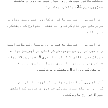
مختلف علاقوں میں کارروائیاں کیں جس دوران مختلف
جھڑپوں میں 34 دہشتگرد ہلاک ہوئے۔
آئی ایس پی آر نے بتایا کہ ان کارروائیوں میں بھارتی
سرپرستی میں کام کرنے والے فتنہ الخوارج کے دہشتگرد
مارے گئے۔
آئی ایس پی آر کے مطابق شمالی وزیرستان کے علاقے اسپن
وام میں خوارج کی موجودگی کی اطلاع پر آپریشن ہوا جس
دوران شدید فائرنگ کے تبادلے میں 18 خوارج ہلاک ہوئے
جب کہ جنوبی وزیرستان میں بھی انٹیلی جنس بیسڈ
آپریشن کے دوران 8 دہشتگرد مرے گئے۔
آئی ایس پی آر نے مزید بتایا کہ فورسز نے تیسری
کارروائی ضلع بنوں میں کی جس دوران فورسز کے ایکشن
میں 8 خوارج مارے گئے۔