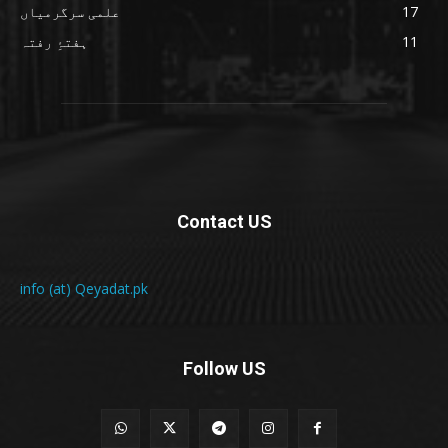
17
علمی سرگرمیاں
11
ہفتۂِ رفتہ
Contact US
info (at) Qeyadat.pk
Follow US