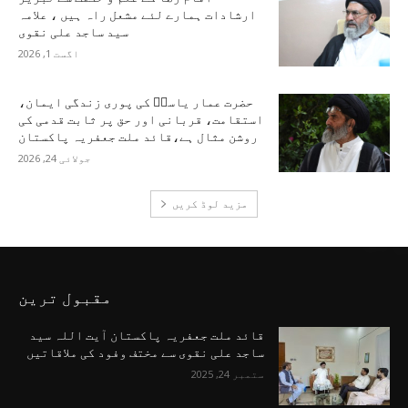
ارشادات ہمارے لئے مشعل راہ ہیں ، علامہ
سید ساجد علی نقوی
اگست 1, 2026
حضرت عمار یاسرؑ کی پوری زندگی ایمان،
استقامت، قربانی اور حق پر ثابت قدمی کی
روشن مثال ہے،قائد ملت جعفریہ پاکستان
جولائی 24, 2026
مزید لوڈ کریں
مقبول ترین
قائد ملت جعفریہ پاکستان آیت اللہ سید
ساجد علی نقوی سے مختف وفود کی ملاقاتیں
ستمبر 24, 2025