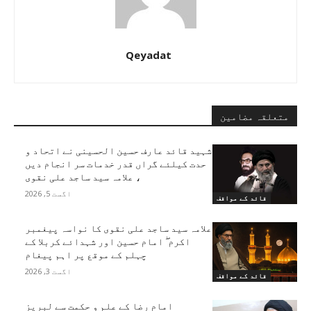
Qeyadat
متعلقہ مضامین
شہید قائد عارف حسین الحسینی نے اتحاد و
حدت کیلئے گراں قدر خدمات سر انجام دیں
، علامہ سید ساجد علی نقوی
اگست 5, 2026
قائد کے مواقف
علامہ سید ساجد علی نقوی کا نواسہ پیغمبر
اکرم ۖ امام حسین اور شہدائے کربلا کے
چہلم کے موقع پر اہم پیغام
اگست 3, 2026
قائد کے مواقف
امام رضا کے علم و حکمت سے لبریز