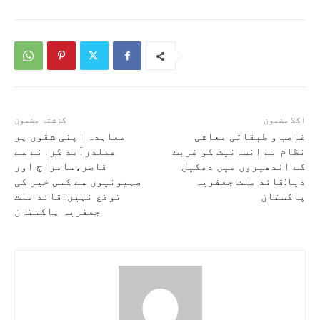
اگلا مضمون
گزشتہ مضمون
غاصب و طبقاتی معاشی
معاہدہ اپنی شقوں پر
نظام نے انسانیت کو غربت
عملدرآمد کرانے سے
کے اندھیروں میں دھکیل
قاصر،سامراج اور
دیا:قائد ملت جعفریہ
صہیونیوں سے کسی خیر کی
پاکستان
توقع نہیں: قائد ملت
جعفریہ پاکستان