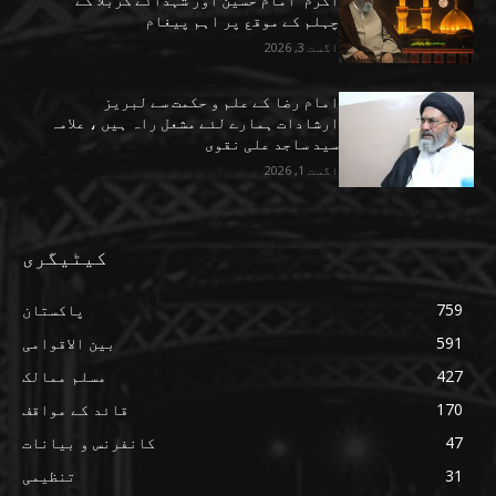
چہلم کے موقع پر اہم پیغام
اگست 3, 2026
امام رضا کے علم و حکمت سے لبریز
ارشادات ہمارے لئے مشعل راہ ہیں ، علامہ
سید ساجد علی نقوی
اگست 1, 2026
کیٹیگری
759
پاکستان
591
بین الاقوامی
427
مسلم ممالک
170
قائد کے مواقف
47
کانفرنس و بیانات
31
تنظیمی