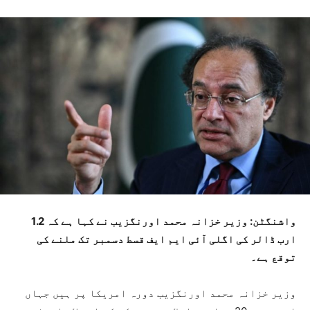
واشنگٹن: وزیر خزانہ محمد اورنگزیب نے کہا ہے کہ 1.2
ارب ڈالر کی اگلی آئی ایم ایف قسط دسمبر تک ملنے کی
توقع ہے۔
وزیر خزانہ محمد اورنگزیب دورہ امریکا پر ہیں جہاں