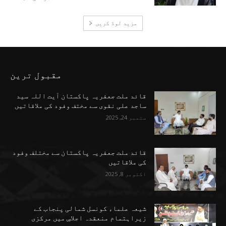
مزید لوڈ کریں
مقبول ترین
قائد ملت جعفریہ پاکستان آیت اللہ سید
ساجد علی نقوی سے مختف وفود کی ملاقاتیں
ستمبر 24, 2025
قائد ملت جعفریہ پاکستان سے مختلف وفود
کی ملاقاتیں
اکتوبر 8, 2025
شیعہ علماء کونسل شمالی پنجاب کے
زیراہتمام منعقدہ اجلاسِ میں مرکزی