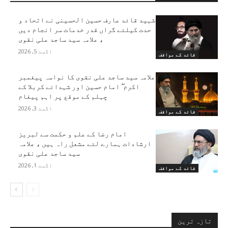
شہید قائد عارف حسین الحسینی نے اتحاد و
حدت کیلئے گراں قدر خدمات سر انجام دیں
، علامہ سید ساجد علی نقوی
اگست 5, 2026
قائد کے مواقف
علامہ سید ساجد علی نقوی کا نواسہ پیغمبر
اکرم ۖ امام حسین اور شہدائے کربلا کے
چہلم کے موقع پر اہم پیغام
اگست 3, 2026
قائد کے مواقف
امام رضا کے علم و حکمت سے لبریز
ارشادات ہمارے لئے مشعل راہ ہیں ، علامہ
سید ساجد علی نقوی
اگست 1, 2026
قائد کے مواقف
تازہ ترین