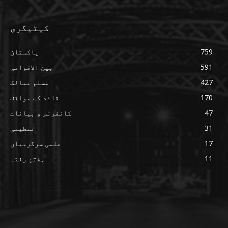
کیٹیگری
759
پاکستان
591
بین الاقوامی
427
مسلم ممالک
170
قائد کے مواقف
47
کانفرنس و بیانات
31
تنظیمی
17
علمی سرگرمیاں
11
ہفتۂِ رفتہ