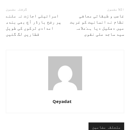
اگلا مضمون
گزشتہ مضمون
غاصب و طبقاتی معاشی
اسرائیلی اجازت نہ ملنے
نظام نے انسانیت کو غربت
پر رفح بارڈر آج بھی بند،
میں دھکیل دیا ہے:علامہ
امدادی ٹرکوں کی طویل
سید ساجد علی نقوی
قطاریں لگ گئیں
Qeyadat
متعلقہ مضامین