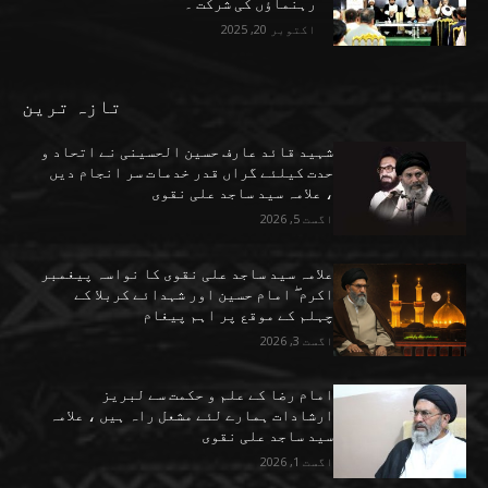
رہنماؤں کی شرکت ۔
اکتوبر 20, 2025
تازہ ترین
شہید قائد عارف حسین الحسینی نے اتحاد و
حدت کیلئے گراں قدر خدمات سر انجام دیں
، علامہ سید ساجد علی نقوی
اگست 5, 2026
علامہ سید ساجد علی نقوی کا نواسہ پیغمبر
اکرم ۖ امام حسین اور شہدائے کربلا کے
چہلم کے موقع پر اہم پیغام
اگست 3, 2026
امام رضا کے علم و حکمت سے لبریز
ارشادات ہمارے لئے مشعل راہ ہیں ، علامہ
سید ساجد علی نقوی
اگست 1, 2026