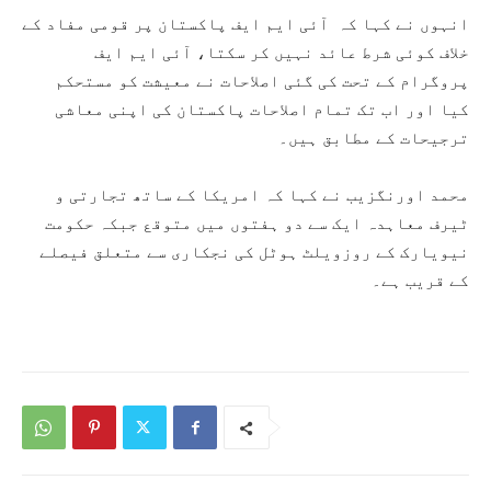
انہوں نے کہا کہ آئی ایم ایف پاکستان پر قومی مفاد کے
خلاف کوئی شرط عائد نہیں کر سکتا، آئی ایم ایف
پروگرام کے تحت کی گئی اصلاحات نے معیشت کو مستحکم
کیا اور اب تک تمام اصلاحات پاکستان کی اپنی معاشی
ترجیحات کے مطابق ہیں۔
محمد اورنگزیب نے کہا کہ امریکا کے ساتھ تجارتی و
ٹیرف معاہدہ ایک سے دو ہفتوں میں متوقع جبکہ حکومت
نیویارک کے روزویلٹ ہوٹل کی نجکاری سے متعلق فیصلے
کے قریب ہے۔