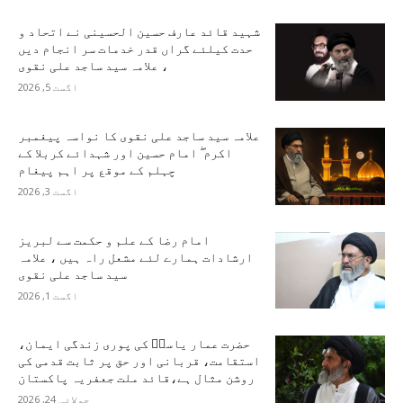
شہید قائد عارف حسین الحسینی نے اتحاد و
حدت کیلئے گراں قدر خدمات سر انجام دیں
، علامہ سید ساجد علی نقوی
اگست 5, 2026
علامہ سید ساجد علی نقوی کا نواسہ پیغمبر
اکرم ۖ امام حسین اور شہدائے کربلا کے
چہلم کے موقع پر اہم پیغام
اگست 3, 2026
امام رضا کے علم و حکمت سے لبریز
ارشادات ہمارے لئے مشعل راہ ہیں ، علامہ
سید ساجد علی نقوی
اگست 1, 2026
حضرت عمار یاسرؑ کی پوری زندگی ایمان،
استقامت، قربانی اور حق پر ثابت قدمی کی
روشن مثال ہے،قائد ملت جعفریہ پاکستان
جولائی 24, 2026