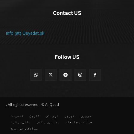
Contact US
info (at) Qeyadat.pk
Follow US
All rights reserved . © Al Qaed .
سرورق
خبریں
ایونٹس
تاریخ
شخصیات
حوزات و جامعات
مضامین و کتب
ملٹی میڈیا
سوالات و جوابات