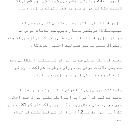
انہوں نے 20 وزارتی اجلاس میں شرکت کی اور لاس اینڈ
ڈیمیج فنڈ کو فوری طور پر فعال کرنے پر زور دیا۔
وزیر خزانہ کی انٹرنیشنل فنانس کارپوریشن کے
مینیجنگ ڈائریکٹر مختار ڈیوپ سے ملاقات ہوئی جس
دوران وزیر خزانہ نے امید ظاہر کی کہ ایگزِم بینک جلد
ریکوڈک منصوبے میں شمولیت اختیار کرے گا۔
محمد اورنگزیب کی جے پی مورگن کے سینئر انتظامی وفد
سے بھی ملاقات ہوئی جس دوران دوطرفہ شراکت داری کو
مزید فروغ دینے کی ضرورت پر زور دیا گیا۔
واشنگٹن میں پریس کانفرنس کرتے ہوئے وزیرخزانہ
محمد نے کہا کہ آئی ایم ایف ایگزیکٹو بورڈ جلد اجلاس
میں معاہدے کی منظوری دے گا اور پاکستان کو 31 دسمبر
تک آئی ایم ایف سے 1.2 ارب ڈالر کی قسط ملنے کی توقع
ہے۔