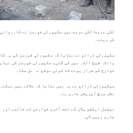
کر دیئے۔
سکیورٹی ذرائع نے بتایا کہ سکیورٹی فورسز کی یہ کار
وانڈہ شیخ اللہ میں کی گئی، سکیورٹی فورسز کی نہای
خوارج کو فرار ہونے کا کوئی موقع نہ مل سکا۔
سیکیورٹی ذرائع نے یہ بھی بتایا کہ علاقے میں ممکنہ
نظر سرچ آپریشن جاری ہے۔
نیشنل ایکشن پلان کے تحت آخری خوارجی کے خاتمے اور 
جاری رہیں گی۔