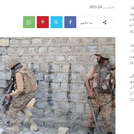
اکتوبر 24, 2025
کا
ین
کے
بانٹیں
م
یز
ہ
وی
ی
ق
ال
ن