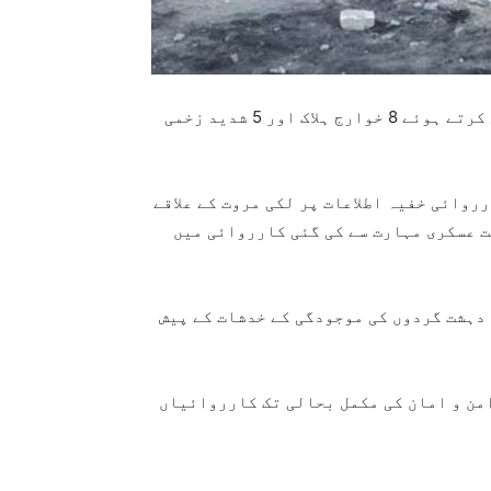
لکی مروت: لکی مروت میں سکیورٹی فورسز نے کارروائی کرتے ہوئے 8 خوارج ہلاک اور 5 شدید زخمی
روائی خفیہ اطلاعات پر لکی مروت کے علاقے
ت عسکری مہارت سے کی گئی کارروائی میں
 دہشت گردوں کی موجودگی کے خدشات کے پیش
امن و امان کی مکمل بحالی تک کارروائیاں