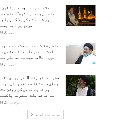
علامہ سید ساجد علی نقوی 
نواسہ پیغمبر اکرم ۖ امام حس
اور شہدائے کربلا کے چہلم 
موقع پر اہم پیغا
اگست 3, 2026
امام رضا کے علم و حکمت سے لبر
ارشادات ہمارے لئے مشعل را
ہیں ، علامہ سید ساجد علی نق
اگست 1, 2026
حضرت عمار یاسرؑ کی پوری زندگ
ایمان، استقامت، قربانی اور ح
پر ثابت قدمی کی روشن مث
ہے،قائد ملت جعفریہ پاکستا
جولائی 24, 2026
مزید لوڈ کریں