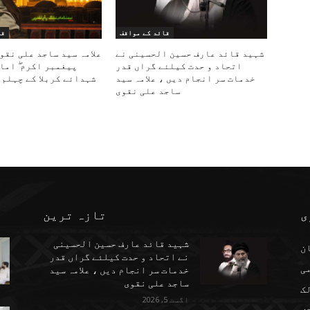
قائد کے مواقف
قا
شہید قائد عارف حسین الحسینی نے
علامہ سید ساجد علی نقو
اتحاد و حدت کیلئے گراں قدر
پیغمبر اکرم ۖ اما
خدمات سر انجام دیں ، علامہ سید
شہدائے کربلا کے چہلم 
ساجد علی نقوی
ی
تازہ ترین
شہید قائد عارف حسین الحسینی
ن
نے اتحاد و حدت کیلئے گراں قدر
می
خدمات سر انجام دیں ، علامہ سید
ساجد علی نقوی
ک
اگست 5, 2026
ف