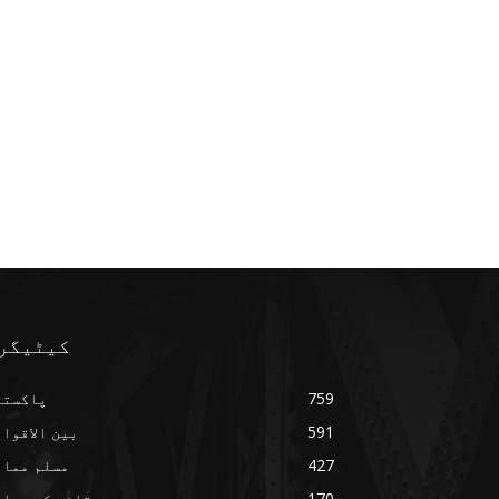
کیٹیگر
759
پاکستا
591
بین الاقوا
427
مسلم ممال
170
قائد کے مواق