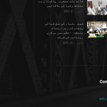
قائد ملت جعفریہ پاکستان سے
مختلف وفود کی ملاقاتیں
اکتوبر 8, 2025
شیعہ علماء کونسل شمالی
پنجاب کے زیراہتمام
منعقدہ اجلاسِ میں مرکزی
رہنماؤں کی شرکت ۔
اکتوبر 20, 2025
Con
info