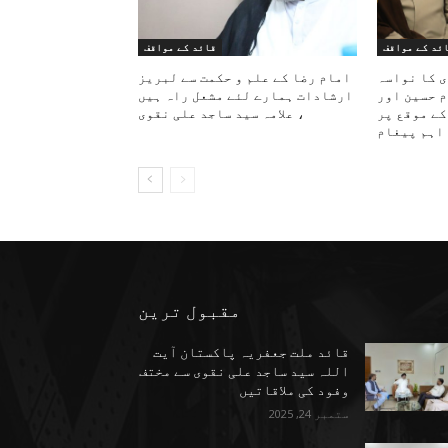
ئد کے مواقف
قائد کے مواقف
ی کا نواسہ
امام رضا کے علم و حکمت سے لبریز
م حسین اور
ارشادات ہمارے لئے مشعل راہ ہیں
کے موقع پر
، علامہ سید ساجد علی نقوی
اہم پیغام
مقبول ترین
قائد ملت جعفریہ پاکستان آیت
اللہ سید ساجد علی نقوی سے مختف
وفود کی ملاقاتیں
ستمبر 24, 2025