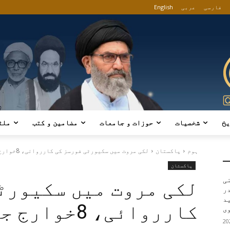
فارسی
عربی
English
یخ
شخصیات
حوزات و جامعات
مضامین و کتب
ملٹ
ہوم
پاکستان
لکی مروت میں سکیورٹی فورسز کی کارروائی، 8خوارج جہنم واصل
پاکستان
ی
لکی مروت میں سکیورٹ
در
ید
کارروائی، 8خوارج جہنم واصل
ی