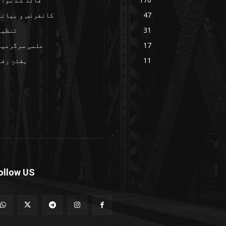
47
کانفرنس و بیانا
31
تنظیم
17
علمی سرگرمیا
11
ہفتۂِ رف
ollow US