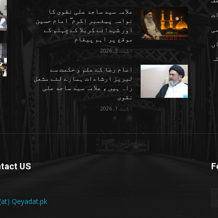
علامہ سید ساجد علی نقوی کا
ت
نواسہ پیغمبر اکرم ۖ امام حسین
ی
اور شہدائے کربلا کے چہلم کے
موقع پر اہم پیغام
ں
اگست 3, 2026
تہ
امام رضا کے علم و حکمت سے
لبریز ارشادات ہمارے لئے مشعل
راہ ہیں ، علامہ سید ساجد علی
نقوی
اگست 1, 2026
tact US
F
 (at) Qeyadat.pk