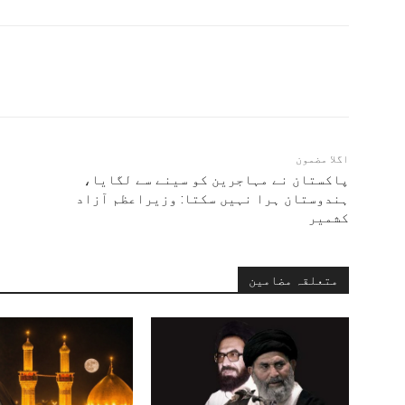
اگلا مضمون
پاکستان نے مہاجرین کو سینے سے لگایا،
ہندوستان ہرا نہیں سکتا: وزیراعظم آزاد
کشمیر
متعلقہ مضامین