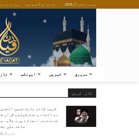
جمعہ, اگست 7, 2026
سائن ان / شمولیت
ہمارے بارے
سرورق
خبریں
ایونٹس
تار
تازہ ترین
شہید قائد عارف حسین الحسین
نے اتحاد و حدت کیلئے گراں ق
خدمات سر انجام دیں ، علامہ س
ساجد علی نقو
اگست 5, 2026