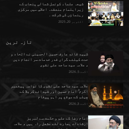
شیعہ علماء کونسل شمالی پنجاب کے
زیراہتمام منعقدہ اجلاسِ میں مرکزی
رہنماؤں کی شرکت ۔
اکتوبر 20, 2025
تازہ ترین
شہید قائد عارف حسین الحسینی نے اتحاد و
حدت کیلئے گراں قدر خدمات سر انجام دیں
، علامہ سید ساجد علی نقوی
اگست 5, 2026
علامہ سید ساجد علی نقوی کا نواسہ پیغمبر
اکرم ۖ امام حسین اور شہدائے کربلا کے
چہلم کے موقع پر اہم پیغام
اگست 3, 2026
امام رضا کے علم و حکمت سے لبریز
ارشادات ہمارے لئے مشعل راہ ہیں ، علامہ