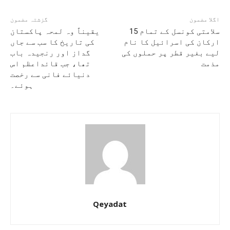
اگلا مضمون
گزشتہ مضمون
سلامتی کونسل کے تمام 15
یقیناً وہ لمحہ پاکستان
ارکان کی اسرائیل کا نام
کی تاریخ کا سب سے جاں
لیے بغیر قطر پر حملوں کی
گداز اور رنجیدہ باب
مذمت
تھا، جب قائداعظم اس
دنیائے فانی سے رخصت
ہوئے۔
Qeyadat