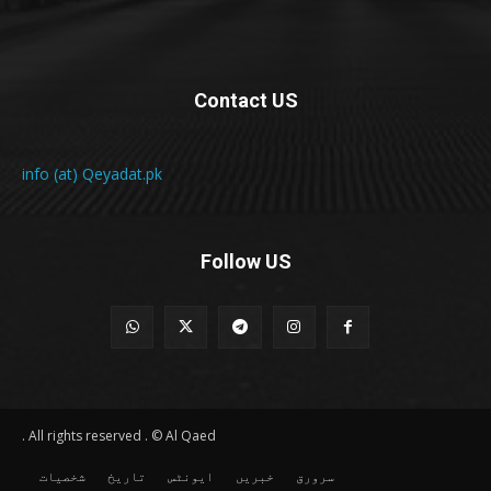
Contact US
info (at) Qeyadat.pk
Follow US
All rights reserved . © Al Qaed .
سرورق
خبریں
ایونٹس
تاریخ
شخصیات