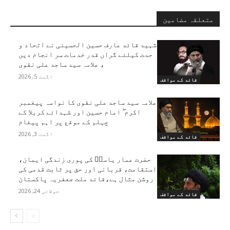
متعلقہ مضامین
شہید قائد عارف حسین الحسینی نے اتحاد و
حدت کیلئے گراں قدر خدمات سر انجام دیں
، علامہ سید ساجد علی نقوی
اگست 5, 2026
قائد کے مواقف
علامہ سید ساجد علی نقوی کا نواسہ پیغمبر
اکرم ۖ امام حسین اور شہدائے کربلا کے
چہلم کے موقع پر اہم پیغام
اگست 3, 2026
قائد کے مواقف
حضرت عمار یاسرؑ کی پوری زندگی ایمان،
استقامت، قربانی اور حق پر ثابت قدمی کی
روشن مثال ہے،قائد ملت جعفریہ پاکستان
جولائی 24, 2026
قائد کے مواقف