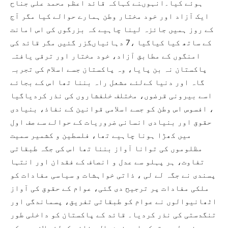
ہوئے کیا۔انہوںنے کہاکہ قائد اعظم محمد علی جناح
ایک آزاد اور خود مختار وطن ہمارے حوالے کیا مگر آج
کے روز ہمیں جائزہ لینا چاہیے کہ بزرگوں کی اس امانت
کے ساتھ کیا کیاگیا ،7 دہائیاںگزر گئیں مگر قائد کی
امنگوں کے مطابق آزاد، خود مختار اور ترقی یافتہ
پاکستان نہ بن پایا، وہ پاکستان جسے اسلام کی تجربہ
گاہ اور دنیا کےلئے مشعل راہ بننا تھا اس کے بجائے
اسے بیرونی قرضوں، مختلف خلفشاروں کی نذر کردیاگیا
، افسوس اس وطن کو جسے اسلامی قوانین کے نفاذ، بنیادی
حقوق اور بنیادی انسانی ضروریات کے حوالے سے صف اول
میں کھڑا ہونا چاہیے تھا، فلسطین و کشمیر سمیت
مظلوموں کی توانا آواز بننا تھا اس کی جگہ طبقاتی
تفاوت، ہر پہلو سے عدل و انصاف کے فقدان اور انتہا
پسندی نے جگہ لے لی ، ذاتی خواہشات و سیاسی مفادات کو
ملکی مفادات پر ترجیح دی گئی، عوام کے حقوق کی آواز
اٹھانیوالوں نے عوام کو طبقاتی تفریق، پسماندگی اور
تنگدستی کی نذر کردیا۔ قائد کے پاکستان کو داخلی طور
پر مضبوط، مستحکم اور خوشحال بنانے کےلئے لازم ہے کہ