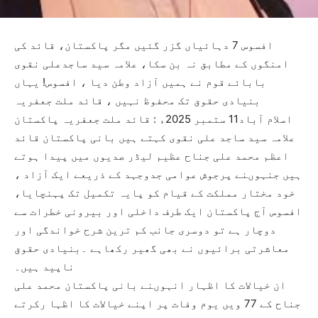
افسوس 7 دہائیاں گزر گئیں مگر پاکستان، قائد کی
امنگوں کے مطابق نہ بن سکا، علامہ سید ساجدعلی نقوی
بابائے قوم نے ہمیں آزاد وطن دیا ، افسوس! یہاں
بنیادی حقوق تک محفوظ نہیں ، قائد ملت جعفریہ
اسلام آباد11 ستمبر 2025ء : قائد ملت جعفریہ پاکستان
علامہ سید ساجد علی نقوی کہتے ہیں بانی پاکستان قائد
اعظم محمد علی جناح عظیم لیڈر صدیوں میں پیدا ہوتے
ہیں جنہوںنے پرجوش عوامی جدوجہد کے ذریعے ایک آزاد ،
خود مختار مملکت کے قیام کو پایہ تکمیل تک پہنچایا،
افسوس آج پاکستان ایک طرف داخلی اور بیرونی خطرات سے
دوچار ہے تو دوسری جانب کم ترین شرح خواندگی اور
معاشرتی برائیوں نے بھی گھیر رکھاہے ۔بنیادی حقوق
ناپید ہیں۔
ان خیالات کا اظہار انہوںنے بانی پاکستان محمد علی
جناح کے 77 ویں یوم وفات پر اپنے خیالات کا اظہا رکرتے