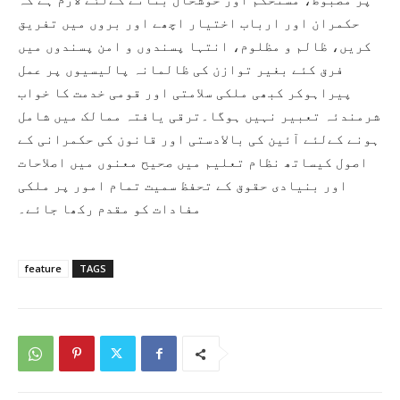
حکمران اور ارباب اختیار اچھے اور بروں میں تفریق
کریں، ظالم و مظلوم، انتہا پسندوں و امن پسندوں میں
فرق کئے بغیر توازن کی ظالمانہ پالیسیوں پر عمل
پیراہوکر کبھی ملکی سلامتی اور قومی خدمت کا خواب
شرمندئہ تعبیر نہیں ہوگا۔ترقی یافتہ ممالک میں شامل
ہونے کےلئے آئین کی بالادستی اور قانون کی حکمرانی کے
اصول کیساتھ نظام تعلیم میں صحیح معنوں میں اصلاحات
اور بنیادی حقوق کے تحفظ سمیت تمام امور پر ملکی
مفادات کو مقدم رکھا جائے۔
feature
TAGS