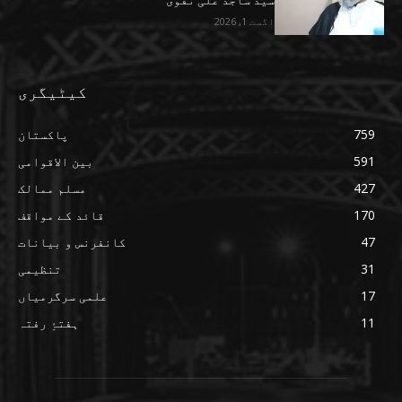
سید ساجد علی نقوی
اگست 1, 2026
کیٹیگری
759
پاکستان
591
بین الاقوامی
427
مسلم ممالک
170
قائد کے مواقف
47
کانفرنس و بیانات
31
تنظیمی
17
علمی سرگرمیاں
11
ہفتۂِ رفتہ