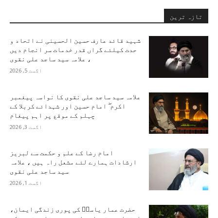
تازہ ترین
شہید قائد عارف حسین الحسینی نے اتحاد و
حدت کیلئے گراں قدر خدمات سر انجام دیں
، علامہ سید ساجد علی نقوی
اگست 5, 2026
علامہ سید ساجد علی نقوی کا نواسہ پیغمبر
اکرم ۖ امام حسین اور شہدائے کربلا کے
چہلم کے موقع پر اہم پیغام
اگست 3, 2026
امام رضا کے علم و حکمت سے لبریز
ارشادات ہمارے لئے مشعل راہ ہیں ، علامہ
سید ساجد علی نقوی
اگست 1, 2026
حضرت عمار یاسرؑ کی پوری زندگی ایمان،