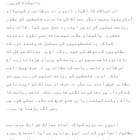
بائیکاٹ کریں۔
ان خیالات کا اظہار انہو ں نے برطانیہ، کینیڈا،
آسٹریلیا سمیت دیگر ممالک کی جانب سے فلسطین کو بطور
ریاست تسلیم کرنے پر اپنے رد عمل میں کیا۔ قائد ملت
جعفریہ پاکستان علامہ سید ساجد علی نقوی نے مزید
کہاکہ یہ فلسطینیوں کی مسلسل جدوجہد، غزہ کے
مظلوموں کے موقف کی جیت ہے کہ آج وہ ممالک جو کل تک
ناجائز،غاصب صہیونی ریاست کو پروان چڑھاتے رہے آج
اس ظالم و غاصب ریاست کے مظالم پر نہ صرف چیخ اٹھے
بلکہ اب وہ فلسطین کو ریاست تسلیم کررہے ہیں جو
بظاہر خوش آئند ہے مگر نہ صرف ان ممالک کو اپنے ماضی
کے کردار پر معافی مانگنی چاہیے بلکہ غاصب ریاست کا
ہاتھ روکنے کیلئے زبانی جمع خرچ کے علاوہ عملی طور پر
بھی آگے بڑھنا چاہیے۔
انہوں نے مزید کہاکہ تمام ممالک جو ایک عرصہ سے
مظلوم انسانوں کے تہہ تیغ ہونے پر سراپا احتجاج ہیں،