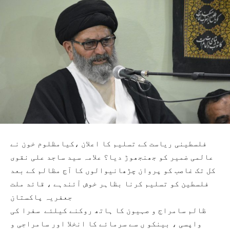
فلسطینی ریاست کے تسلیم کا اعلان ،کیامظلوم خون نے
عالمی ضمیر کو جھنجھوڑ دیا؟ علامہ سید ساجد علی نقوی
کل تک غاصب کو پروان چڑھانیوالوں کا آج مظالم کے بعد
فلسطین کو تسلیم کرنا بظاہر خوش آئندہے ، قائد ملت
جعفریہ پاکستان
ظالم سامراج و صہیون کا ہاتھ روکنے کیلئے سفرا کی
واپسی ، بینکو ں سے سرمائے کا انخلا اور سامراجی و