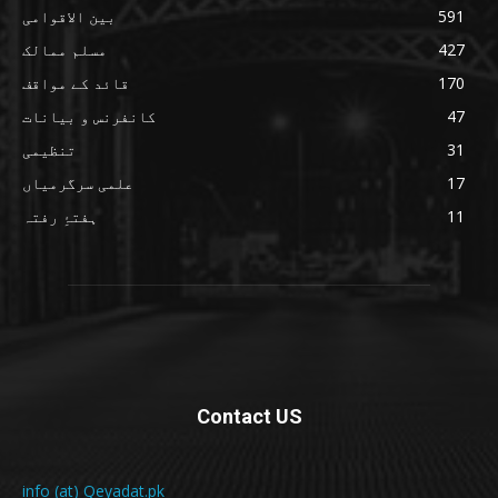
591
بین الاقوامی
427
مسلم ممالک
170
قائد کے مواقف
47
کانفرنس و بیانات
31
تنظیمی
17
علمی سرگرمیاں
11
ہفتۂِ رفتہ
Contact US
info (at) Qeyadat.pk