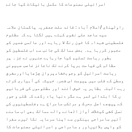
اسرائیلی مصنوعات کا مکمل بائیکاٹ کیا جائے
راولپنڈی /اسلام آباد : قائد ملت جعفریہ پاکستان علامہ
سید ساجد علی نقوی کہتے ہیں لگتا ہے کہ مظلوم
فلسطینی شہداء کا خون رنگ لا رہاہے اور عالمی ضمیر کو
مجبور کررہا ہے۔ بعض ممالک کی جانب سے اب فلسطین کو
بطور ریاست تسلیم کیا جارہاہے جنہوں نے غز ہ پر
مظالم کی قیامت برپا کرنے تک ناجائز غاصب صہیونی
ریاست اسرائیل کو وجوبخشا،پروان چڑھایااورمشرق
وسطیٰ کے قلب میں پیوست اس شجرہ خبیثہ کی آبیاری کرتے
رہے البتہ بظاہر یہ خوش آئند اور مظلوموں کی قربانیو
ں کا ابتدائی ثمر ہے مگر دنیا یاد رکھے کہ ظلم و جور
کے پیچھے اصل محرک و مرتکب سامراج ہے ،فلسطینیوں کی
نسل کشی کیخلاف آواز اٹھانے والے ممالک بھی اب سامنے
آئیں سامراجی بینکوں سے اپنا سرمایہ نکا لیں، سفرا
کو واپس بلائیںاور ، سامراجی و اسرائیلی مصنوعات کا