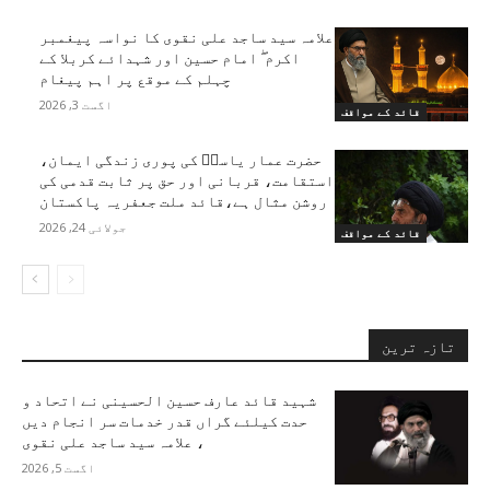
علامہ سید ساجد علی نقوی کا نواسہ پیغمبر
اکرم ۖ امام حسین اور شہدائے کربلا کے
چہلم کے موقع پر اہم پیغام
اگست 3, 2026
قائد کے مواقف
حضرت عمار یاسرؑ کی پوری زندگی ایمان،
استقامت، قربانی اور حق پر ثابت قدمی کی
روشن مثال ہے،قائد ملت جعفریہ پاکستان
جولائی 24, 2026
قائد کے مواقف
تازہ ترین
شہید قائد عارف حسین الحسینی نے اتحاد و
حدت کیلئے گراں قدر خدمات سر انجام دیں
، علامہ سید ساجد علی نقوی
اگست 5, 2026