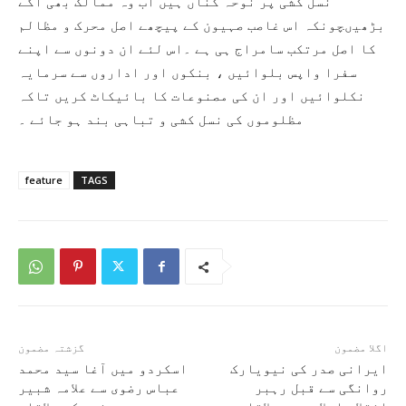
نسل کشی پر نوحہ کناں ہیں اب وہ ممالک بھی آگے
بڑھیںچونکہ اس غاصب صہیون کے پیچھے اصل محرک و مظالم
کا اصل مرتکب سامراج ہی ہے ۔اس لئے ان دونوں سے اپنے
سفرا واپس بلوائیں ، بنکوں اور اداروں سے سرمایہ
نکلوائیں اور ان کی مصنوعات کا بائیکاٹ کریں تاکہ
مظلوموں کی نسل کشی و تباہی بند ہو جائے ۔
feature
TAGS
اگلا مضمون
گزشتہ مضمون
ایرانی صدر کی نیویارک
اسکردو میں آغا سید محمد
روانگی سے قبل رہبر
عباس رضوی سے علامہ شبیر