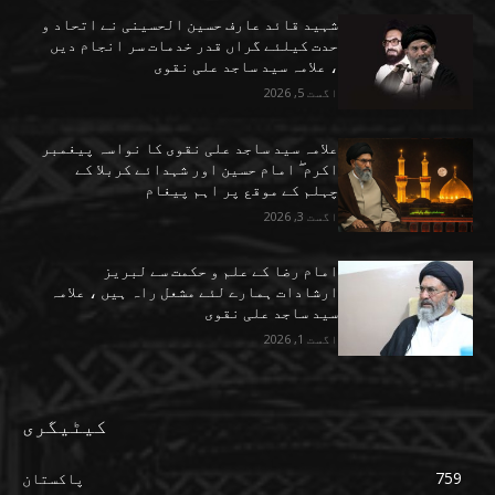
شہید قائد عارف حسین الحسینی نے اتحاد و
حدت کیلئے گراں قدر خدمات سر انجام دیں
، علامہ سید ساجد علی نقوی
اگست 5, 2026
علامہ سید ساجد علی نقوی کا نواسہ پیغمبر
اکرم ۖ امام حسین اور شہدائے کربلا کے
چہلم کے موقع پر اہم پیغام
اگست 3, 2026
امام رضا کے علم و حکمت سے لبریز
ارشادات ہمارے لئے مشعل راہ ہیں ، علامہ
سید ساجد علی نقوی
اگست 1, 2026
کیٹیگری
759
پاکستان