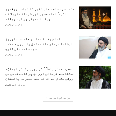
علامہ سید ساجد علی نقوی کا نواسہ پیغمبر
اکرم ۖ امام حسین اور شہدائے کربلا کے
چہلم کے موقع پر اہم پیغام
اگست 3, 2026
امام رضا کے علم و حکمت سے لبریز
ارشادات ہمارے لئے مشعل راہ ہیں ، علامہ
سید ساجد علی نقوی
اگست 1, 2026
حضرت عمار یاسرؑ کی پوری زندگی ایمان،
استقامت، قربانی اور حق پر ثابت قدمی کی
روشن مثال ہے،قائد ملت جعفریہ پاکستان
جولائی 24, 2026
مزید لوڈ کریں