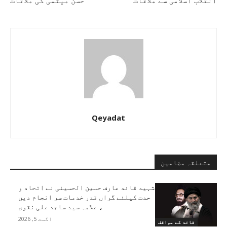
انقلاب اسلامی سے ملاقات
حسن میثمی کی ملاقات
Qeyadat
متعلقہ مضامین
شہید قائد عارف حسین الحسینی نے اتحاد و
حدت کیلئے گراں قدر خدمات سر انجام دیں
، علامہ سید ساجد علی نقوی
اگست 5, 2026
قائد کے مواقف