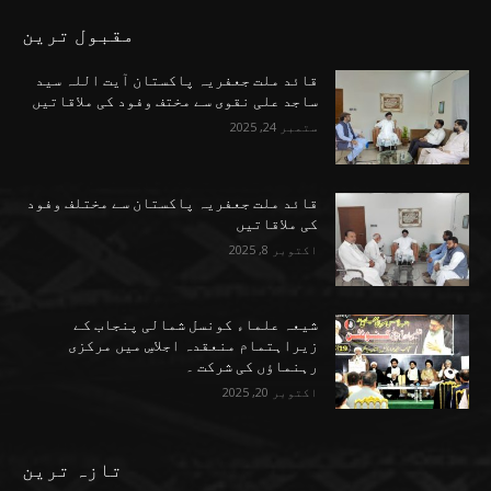
مقبول ترین
قائد ملت جعفریہ پاکستان آیت اللہ سید
ساجد علی نقوی سے مختف وفود کی ملاقاتیں
ستمبر 24, 2025
قائد ملت جعفریہ پاکستان سے مختلف وفود
کی ملاقاتیں
اکتوبر 8, 2025
شیعہ علماء کونسل شمالی پنجاب کے
زیراہتمام منعقدہ اجلاسِ میں مرکزی
رہنماؤں کی شرکت ۔
اکتوبر 20, 2025
تازہ ترین