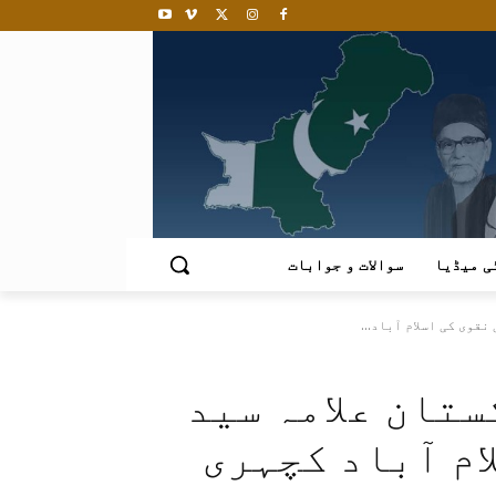
ی میڈیا
سوالات و جوابات
قوی کی اسلام آباد...
تان علامہ سید
ام آباد کچہری