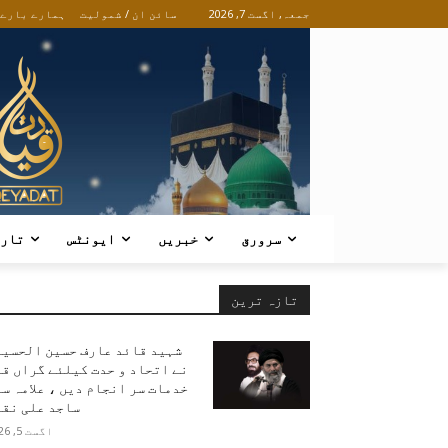
جمعہ, اگست 7, 2026
سائن ان / شمولیت
ہمارے بارے
سرورق
خبریں
ایونٹس
تار
تازہ ترین
شہید قائد عارف حسین الحسین
نے اتحاد و حدت کیلئے گراں ق
خدمات سر انجام دیں ، علامہ س
ساجد علی نقو
اگست 5, 2026