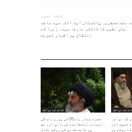
گزشتہ مضمون
د ملت جعفریہ پاکستان آیت اللہ سید ساجد
علی نقوی کا ڈاکٹر عارفہ سیدہ زہرا کے
انتقال پر اظہارِ تعزیت
ئد کے مواقف
قائد کے مواقف
ی کا نواسہ
حضرت عمار یاسرؑ کی پوری زندگی
م حسین اور
ایمان، استقامت، قربانی اور حق
کے موقع پر
پر ثابت قدمی کی روشن مثال