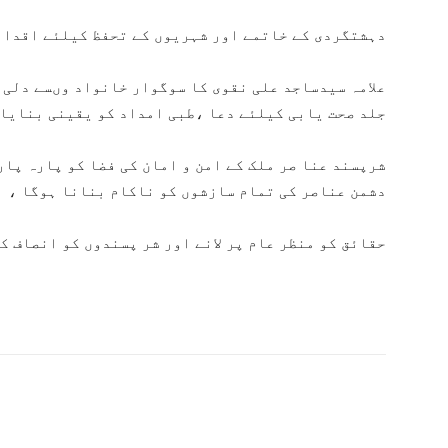
دہشتگردی کے خاتمے اور شہریوں کے تحفظ کیلئے اقدام
علامہ سیدساجد علی نقوی کا سوگوار خانواد وںسے دلی 
جلد صحت یابی کیلئے دعا ،طبی امداد کو یقینی بنایا
شرپسند عنا صر ملک کے امن و امان کی فضا کو پارہ پا
دشمن عناصر کی تمام سازشوں کو ناکام بنانا ہوگا ،
حقائق کو منظر عام پر لانے اور شر پسندوں کو انصاف ک