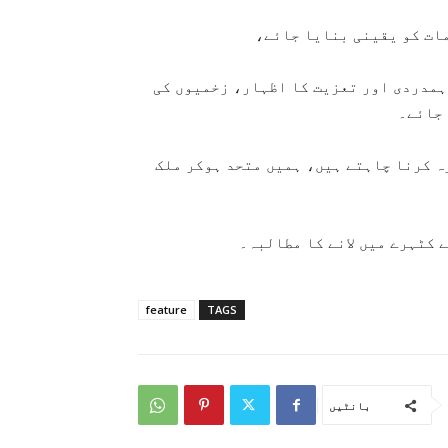
ات کو یقینی بنایا جائے،
ہمدردی اور تعزیت کا اظہار، زخمیوں کی
 جائے۔
رہ کرنا چاہتے ہیں، ہمیں متحد ہوکر ملک
ے کٹہرے میں لانے کا مطالبہ۔
feature
TAGS
بانٹیں