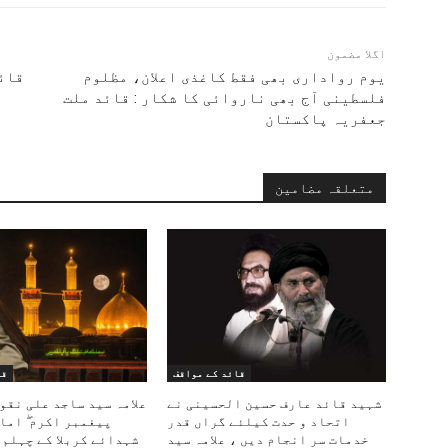
اگلا مضمون
یوم رواداری بھی فقط کاغذی اعلان، مظلوم
قائ
فلسطینی آج بھی ناروائی کا شکار : قائد ملت
جعفریہ پاکستان
متعلقہ مضامین
قائد کے مواقف
قا
شہید قائد عارف حسین الحسینی نے
علامہ سید ساجد علی نقو
اتحاد و حدت کیلئے گراں قدر
پیغمبر اکرم ۖ اما
خدمات سر انجام دیں ، علامہ سید
شہدائے کربلا کے چہلم 