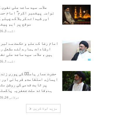
علامہ سید ساجد علی نقوی 
نواسہ پیغمبر اکرم ۖ امام حس
اور شہدائے کربلا کے چہلم 
موقع پر اہم پیغا
اگست 3, 2026
امام رضا کے علم و حکمت سے لبر
ارشادات ہمارے لئے مشعل را
ہیں ، علامہ سید ساجد علی نق
اگست 1, 2026
حضرت عمار یاسرؑ کی پوری زندگ
ایمان، استقامت، قربانی اور ح
پر ثابت قدمی کی روشن مث
ہے،قائد ملت جعفریہ پاکستا
جولائی 24, 2026
مزید لوڈ کریں