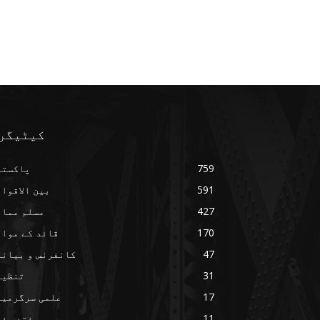
کیٹیگر
759
پاکستا
591
بین الاقوا
427
مسلم ممال
170
قائد کے مواق
47
کانفرنس و بیانا
31
تنظیم
17
علمی سرگرمیا
11
ہفتۂِ رف