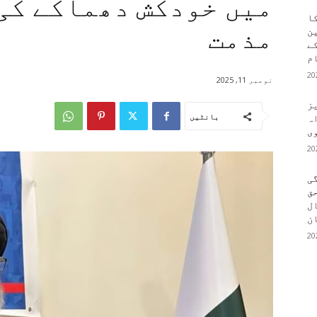
میں خودکش دھماکے کی
کا
مذمت
ین
کے
م
نومبر 11, 2025
یز
بانٹیں
ہ
وی
ی
ق
ال
ن