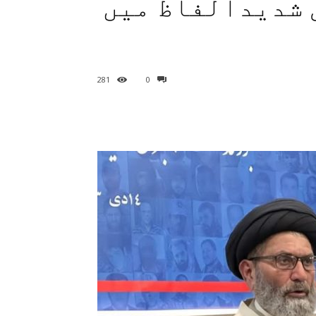
 شدیدالفاظ میں
281
0