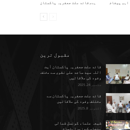
اہم پیغام
ہے،قائد ملت جعفریہ پاکستان
مقبول ترین
قائد ملت جعفریہ پاکستان آیت
اللہ سید ساجد علی نقوی سے مختف
وفود کی ملاقاتیں
ستمبر 24, 2025
قائد ملت جعفریہ پاکستان سے
مختلف وفود کی ملاقاتیں
اکتوبر 8, 2025
شیعہ علماء کونسل شمالی
پنجاب کے زیراہتمام