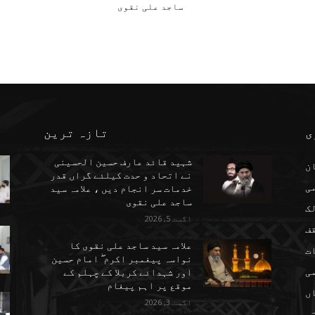
ساجد علی نقوی
ی
تازہ ترین
شہید قائد عارف حسین الحسینی
ن
نے اتحاد و حدت کیلئے گراں قدر
می
خدمات سر انجام دیں ، علامہ سید
ساجد علی نقوی
ک
اگست 5, 2026
ف
علامہ سید ساجد علی نقوی کا
ت
نواسہ پیغمبر اکرم ۖ امام حسین
ی
اور شہدائے کربلا کے چہلم کے
موقع پر اہم پیغام
ں
اگست 3, 2026
تہ