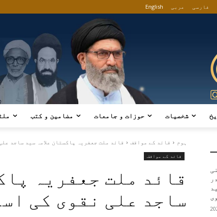
فارسی
عربی
English
یخ
شخصیات
حوزات و جامعات
مضامین و کتب
ملٹ
ہوم
قائد کے مواقف
قائد ملت جعفریہ پاکستان علامہ سید ساجد علی ن
قائد کے مواقف
ی
قائد ملت جعفریہ پاکس
در
ید
ساجد علی نقوی کی اسل
ی