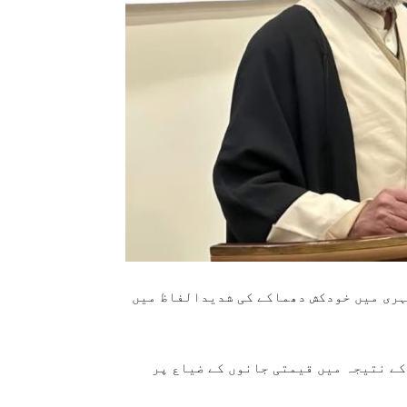
کچہری میں خودکش دھماکے کی شدیدالفاظ میں
کے نتیجہ میں قیمتی جانوں کے ضیاع پر