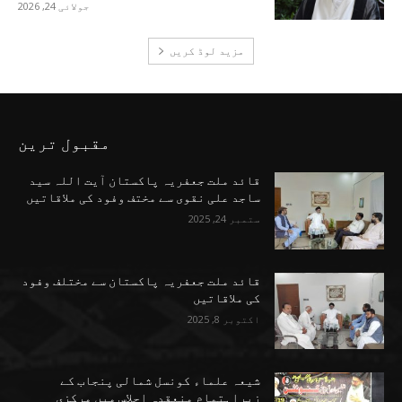
جولائی 24, 2026
مزید لوڈ کریں
مقبول ترین
قائد ملت جعفریہ پاکستان آیت اللہ سید
ساجد علی نقوی سے مختف وفود کی ملاقاتیں
ستمبر 24, 2025
قائد ملت جعفریہ پاکستان سے مختلف وفود
کی ملاقاتیں
اکتوبر 8, 2025
شیعہ علماء کونسل شمالی پنجاب کے
زیراہتمام منعقدہ اجلاسِ میں مرکزی