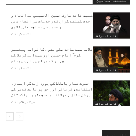
متعلقہ مضامین
شہید قائد عارف حسین الحسینی نے اتحاد و
حدت کیلئے گراں قدر خدمات سر انجام دیں
، علامہ سید ساجد علی نقوی
اگست 5, 2026
قائد کے مواقف
علامہ سید ساجد علی نقوی کا نواسہ پیغمبر
اکرم ۖ امام حسین اور شہدائے کربلا کے
چہلم کے موقع پر اہم پیغام
اگست 3, 2026
قائد کے مواقف
حضرت عمار یاسرؑ کی پوری زندگی ایمان،
استقامت، قربانی اور حق پر ثابت قدمی کی
روشن مثال ہے،قائد ملت جعفریہ پاکستان
جولائی 24, 2026
قائد کے مواقف
تازہ ترین