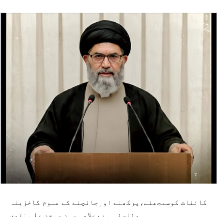
کائنات کوسمجھنے،پرکھنے اورجانچنے کے علوم کاخزینہ
،فلسفہ ہے ،علامہ سید ساجد علی نقوی