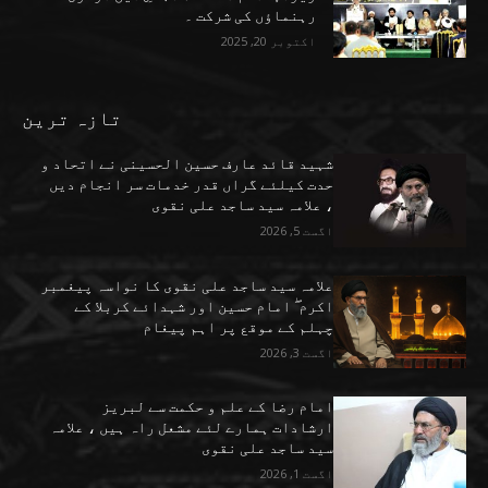
رہنماؤں کی شرکت ۔
اکتوبر 20, 2025
تازہ ترین
شہید قائد عارف حسین الحسینی نے اتحاد و
حدت کیلئے گراں قدر خدمات سر انجام دیں
، علامہ سید ساجد علی نقوی
اگست 5, 2026
علامہ سید ساجد علی نقوی کا نواسہ پیغمبر
اکرم ۖ امام حسین اور شہدائے کربلا کے
چہلم کے موقع پر اہم پیغام
اگست 3, 2026
امام رضا کے علم و حکمت سے لبریز
ارشادات ہمارے لئے مشعل راہ ہیں ، علامہ
سید ساجد علی نقوی
اگست 1, 2026