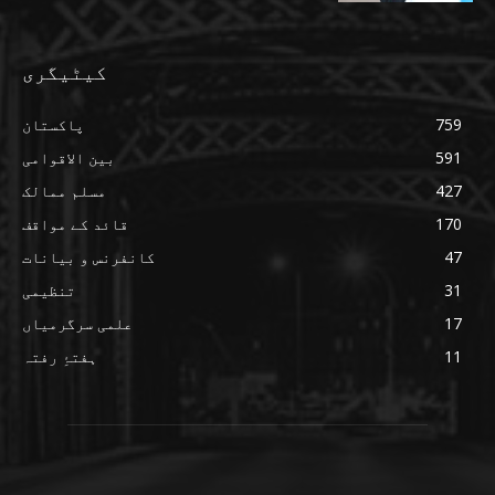
کیٹیگری
759
پاکستان
591
بین الاقوامی
427
مسلم ممالک
170
قائد کے مواقف
47
کانفرنس و بیانات
31
تنظیمی
17
علمی سرگرمیاں
11
ہفتۂِ رفتہ