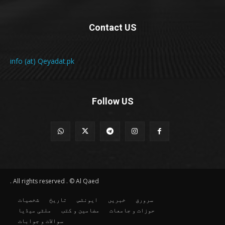
Contact US
info (at) Qeyadat.pk
Follow US
All rights reserved . © Al Qaed .
سرورق
خبریں
ایونٹس
تاریخ
شخصیات
حوزات و جامعات
مضامین و کتب
ملٹی میڈیا
سوالات و جوابات