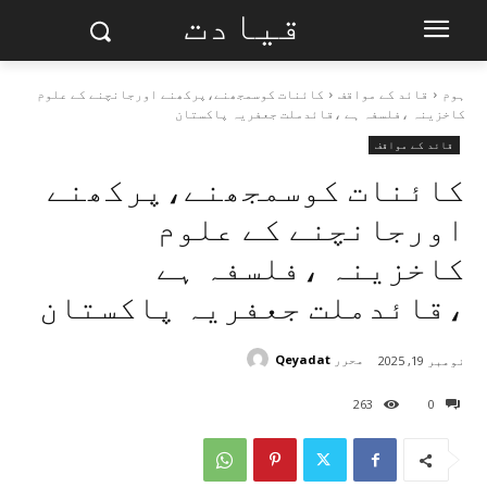
قیادت
ہوم
قائد کے مواقف
کائنات کوسمجھنے،پرکھنے اورجانچنے کے علوم
کاخزینہ ،فلسفہ ہے ،قائدملت جعفریہ پاکستان
قائد کے مواقف
کائنات کوسمجھنے،پرکھنے
اورجانچنے کے علوم
کاخزینہ ،فلسفہ ہے
،قائدملت جعفریہ پاکستان
محرر
Qeyadat
نومبر 19, 2025
263
0