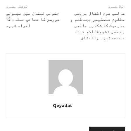
اگلا مضمون
گزشتہ مضمون
عالمی یوم اطفال پربھی
جنوبی لبنان میں صیہونی
مظلوم فلسطینی بچے ظلم و
فورسز کا فضائی حملہ، 13
جارحیت کا شکار، عالمی
افراد شہید
بے حسی تشویشناک، قائد
ملت جعفریہ پاکستان
Qeyadat