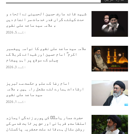
شہید قائد عارف حسین الحسینی نے اتحاد و
حدت کیلئے گراں قدر خدمات سر انجام دیں
، علامہ سید ساجد علی نقوی
اگست 5, 2026
علامہ سید ساجد علی نقوی کا نواسہ پیغمبر
اکرم ۖ امام حسین اور شہدائے کربلا کے
چہلم کے موقع پر اہم پیغام
اگست 3, 2026
امام رضا کے علم و حکمت سے لبریز
ارشادات ہمارے لئے مشعل راہ ہیں ، علامہ
سید ساجد علی نقوی
اگست 1, 2026
حضرت عمار یاسرؑ کی پوری زندگی ایمان،
استقامت، قربانی اور حق پر ثابت قدمی کی
روشن مثال ہے،قائد ملت جعفریہ پاکستان