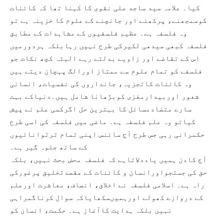
کیا۔ علامہ سید ساجد علی نقوی کا کہنا تھا کہ کائنات
کوسمجھنے، پرکھنے اور جانچنے کے علوم کا خزینہ ہے تو
وہ فلسفہ ہے۔ عظیم فلسفیوں کے مشاہدات کے مطابق
فلسفہ کبھی سیدھی لکیرکی طرح نہیں رہابلکہ ہردورمیں
اس کے تقاضے اور زاویے بدلتے رہے البتہ کچھ نکات جو
فلسفے کو تمام علوم سے ممتاز اورالگ پہچان دیتے ہیں
وہ کائنات کاتجزیہ، جانداروں کی نفسیات، انسانی
شعور اوربیدارمغزی کوبڑھانا شامل ہیں۔دنیاکے بہت
سارے متضادمسائل کا بہترین حل اگرکسی علم نے پیش
کیاتو وہ علم فلسفہ ہے۔ ماضی میں فلسفہ کی اسی طرح
حکمرانی رہی جس طرح آج سائنس اپنی تمام ترتوانائیوں
کے ساتھ جلوہ گیر ہے۔
آج کادن ہمیں یاددلاتاہے کہ فلسفہ محض بحث نہیں، بلکہ
حق کی جستجواورانسان و کائنات کے مقصدتخلیق پرغورکی
راہ ہے۔ اسلامی فلسفہ نے اخلاق، انصاف، معاشرت اورعلم
کے دروازے کھولے اورہمیںسکھایاکہ سوال کرناگمراہی
نہیں بلکہ ہدایت کاآغاز ہے۔ حکمت، انسان کو