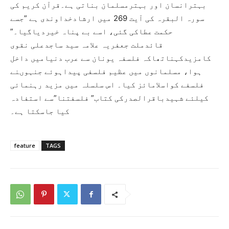
بہترانسان اور بہترمسلمان بناتی ہے۔قرآن کریم کی
سورہ البقرہ کی آیت 269 میں ارشادخداوندی ہے ”جسے
حکمت عطاکی گئی، اسے بے پناہ خیردیاگیا۔”
قائدملت جعفریہ علامہ سید ساجدعلی نقوی
کامزیدکہناتھاکہ فلسفہ یونان سے عرب دنیامیں داخل
ہوا، مسلمانوں میں عظیم فلسفی پیداہوئے جنہوںنے
فلسفے کواسلامائز کیا۔ اس سلسلہ میں مزید رہنمائی
کیلئے شہیدباقرالصدرکی کتاب” فلسفتنا”سے استفادہ
کیا جاسکتا ہے۔
feature
TAGS