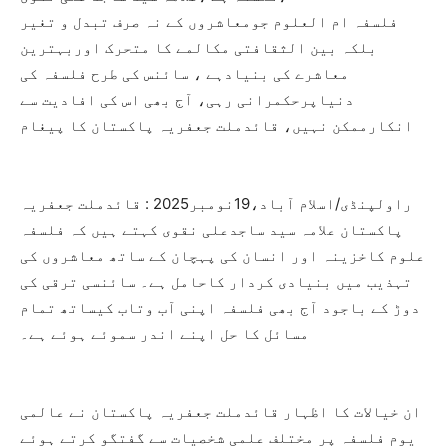
فلسفہ ام العلوم جومعاشروں کے نہ صرف تبدل و تغیر
بلکہ بین الثقافتی مکالمے کا متحرک اوربہترین
معاشرے کی بنیادہے ، سائنس کی طرح فلسفہ کی
دنیاپرحکمرانی رہی، آج بھی اس کی افادیت سے
انکارممکن نہیں، قائدملت جعفریہ پاکستان کا پیغام
راولپنڈی/اسلام آباد،19نومبر2025 : قائدملت جعفریہ
پاکستان علامہ سید ساجدعلی نقوی کہتے ہیں کہ فلسفہ
علوم کاخزینہ اور انسان کی پہچان کے ساتھ معاشروں کی
تہذیب میں بنیادی کردار کاحامل ہے۔ سائنسی ترقی کی
دوڑ کے باجود آج بھی فلسفہ اپنی آب وتاب کیساتھ تمام
مسائل کا حل اپنے اندر سموئے ہوئے ہے۔
ان خیالات کا اظہار قائدملت جعفریہ پاکستان نے عالمی
یوم فلسفہ پر مختلف علمی شخصیات سے گفتگو کرتے ہوئے