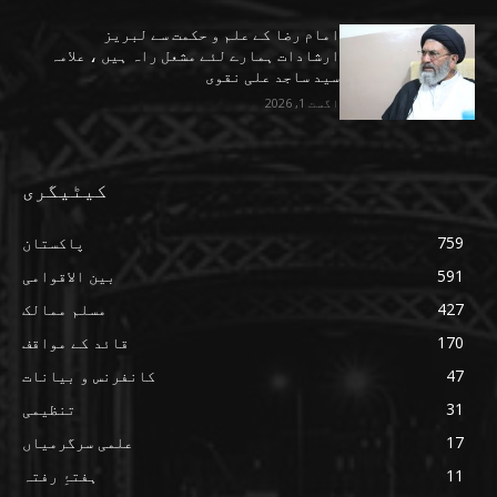
امام رضا کے علم و حکمت سے لبریز
ارشادات ہمارے لئے مشعل راہ ہیں ، علامہ
سید ساجد علی نقوی
اگست 1, 2026
کیٹیگری
759
پاکستان
591
بین الاقوامی
427
مسلم ممالک
170
قائد کے مواقف
47
کانفرنس و بیانات
31
تنظیمی
17
علمی سرگرمیاں
11
ہفتۂِ رفتہ