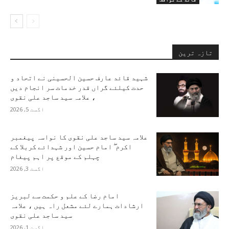
تازہ ترین
شہید قائد عارف حسین الحسینی نے اتحاد و
حدت کیلئے گراں قدر خدمات سر انجام دیں
، علامہ سید ساجد علی نقوی
اگست 5, 2026
علامہ سید ساجد علی نقوی کا نواسہ پیغمبر
اکرم ۖ امام حسین اور شہدائے کربلا کے
چہلم کے موقع پر اہم پیغام
اگست 3, 2026
امام رضا کے علم و حکمت سے لبریز
ارشادات ہمارے لئے مشعل راہ ہیں ، علامہ
سید ساجد علی نقوی
اگست 1, 2026