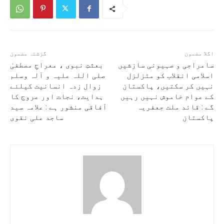
اگلا مضمون
گزشتہ مضمون
سامراجی و صہیونی سازشیں
بعثتِ نبوی ، معراجِ مصطفیٰ
اسلامی انقلاب کو متزلزل
صلی اللہ علیہ و آلہ وسلم
نہیں کر سکتیں، پاکستان
زوال زدہ انسانیت کیلئے
کے عوام خاموش نہیں رہیں
ہدایت، نجات اور عروج کا
گے : قائد ملت جعفریہ
آفاقی منشور ہے : علامہ سید
پاکستان
ساجد علی نقوی