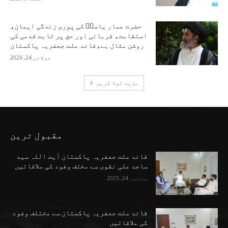
حضرت عمار یاسرؑ کی پوری زندگی ایمان،
استقامت، قربانی اور حق پر ثابت قدمی کی
روشن مثال ہے،قائد ملت جعفریہ پاکستان
جولائی 24, 2026
مزید لوڈ کریں
مقبول ترین
قائد ملت جعفریہ پاکستان آیت اللہ سید
ساجد علی نقوی سے مختف وفود کی ملاقاتیں
ستمبر 24, 2025
قائد ملت جعفریہ پاکستان سے مختلف وفود
کی ملاقاتیں