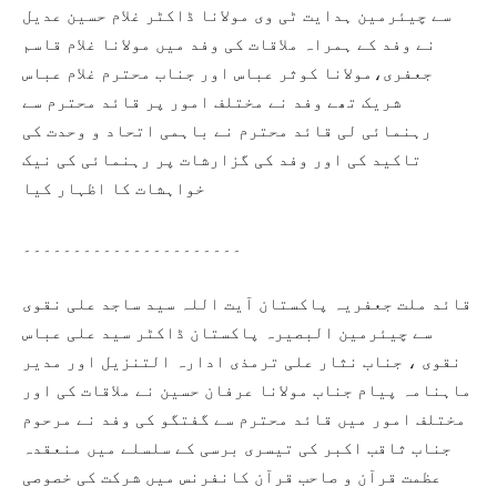
سے چیئرمین ہدایت ٹی وی مولانا ڈاکٹر غلام حسین عدیل
نے وفد کے ہمراہ ملاقات کی وفد میں مولانا غلام قاسم
جعفری،مولانا کوثر عباس اور جناب محترم غلام عباس
شریک تھے وفد نے مختلف امور پر قائد محترم سے
رہنمائی لی قائد محترم نے باہمی اتحاد و وحدت کی
تاکید کی اور وفد کی گزارشات پر رہنمائی کی نیک
خواہشات کا اظہار کیا
۔۔۔۔۔۔۔۔۔۔۔۔۔۔۔۔۔۔۔۔۔۔
قائد ملت جعفریہ پاکستان آیت اللہ سید ساجد علی نقوی
سے چیئرمین البصیرہ پاکستان ڈاکٹر سید علی عباس
نقوی ، جناب نثار علی ترمذی ادارہ التنزیل اور مدیر
ماہنامہ پیام جناب مولانا عرفان حسین نے ملاقات کی اور
مختلف امور میں قائد محترم سے گفتگو کی وفد نے مرحوم
جناب ثاقب اکبر کی تیسری برسی کے سلسلے میں منعقدہ
عظمت قرآن و صاحب قرآن کانفرنس میں شرکت کی خصوصی