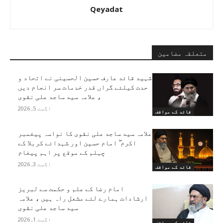
Qeyadat
متعلقہ مضامین
شہید قائد عارف حسین الحسینی نے اتحاد و
حدت کیلئے گراں قدر خدمات سر انجام دیں
، علامہ سید ساجد علی نقوی
اگست 5, 2026
قائد کے مواقف
علامہ سید ساجد علی نقوی کا نواسہ پیغمبر
اکرم ۖ امام حسین اور شہدائے کربلا کے
چہلم کے موقع پر اہم پیغام
اگست 3, 2026
قائد کے مواقف
امام رضا کے علم و حکمت سے لبریز
ارشادات ہمارے لئے مشعل راہ ہیں ، علامہ
سید ساجد علی نقوی
اگست 1, 2026
قائد کے مواقف