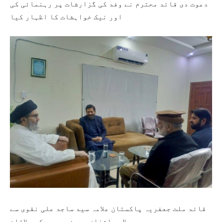
دعوت دی قائد محترم نے وفد کی گزارشات پر رہنمائی کی
اور نیک خواہشات کا اظہار کیا
قائد ملت جعفریہ پاکستان علامہ سید ساجد علی نقوی سے
علامہ اشفاق حسین وحیدی کی ملاقات