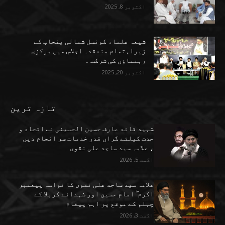
اکتوبر 8, 2025
شیعہ علماء کونسل شمالی پنجاب کے
زیراہتمام منعقدہ اجلاسِ میں مرکزی
رہنماؤں کی شرکت ۔
اکتوبر 20, 2025
تازہ ترین
شہید قائد عارف حسین الحسینی نے اتحاد و
حدت کیلئے گراں قدر خدمات سر انجام دیں
، علامہ سید ساجد علی نقوی
اگست 5, 2026
علامہ سید ساجد علی نقوی کا نواسہ پیغمبر
اکرم ۖ امام حسین اور شہدائے کربلا کے
چہلم کے موقع پر اہم پیغام
اگست 3, 2026