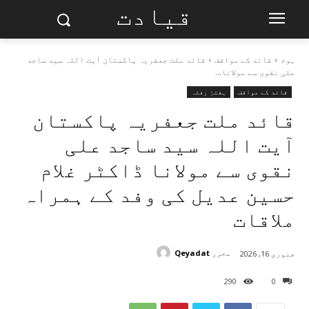
قیادت
ہوم
قائد کے مواقف
قائد ملت جعفریہ پاکستان آیت اللہ سید ساجد
علی نقوی سے مولانا...
قائد کے مواقف
ہفتۂِ رفتہ
قائد ملت جعفریہ پاکستان
آیت اللہ سید ساجد علی
نقوی سے مولانا ڈاکٹر غلام
حسین عدیل کی وفد کے ہمراہ
ملاقات
محرر
Qeyadat
جنوری 16, 2026
290
0