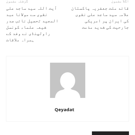
اگلا مضمون
گزشتہ مضمون
قائد ملت جعفریہ پاکستان
آیت اللہ سید ساجد علی
علامہ سید ساجد علی نقوی
نقوی سے مولانا عبد
کی ایران پر امریکی
المجید تحصیل نائب صدر
جارحیت کی شدید مذمت
شیعہ علماء کونسل
راولپنڈی نے وفد کے
ہمراہ ملاقات
Qeyadat