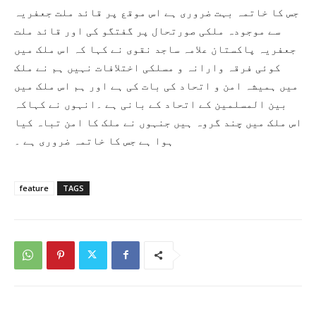
جس کا خاتمہ بہت ضروری ہے اس موقع پر قائد ملت جعفریہ
سے موجودہ ملکی صورتحال پر گفتگو کی اور قائد ملت
جعفریہ پاکستان علامہ ساجد نقوی نے کہا کہ اس ملک میں
کوئی فرقہ وارانہ و مسلکی اختلافات نہیں ہم نے ملک
میں ہمیشہ امن و اتحاد کی بات کی ہے اور ہم اس ملک میں
بین المسلمین کے اتحاد کے بانی ہے ۔انہوں نے کہاکہ
اس ملک میں چند گروہ ہیں جنہوں نے ملک کا امن تباہ کیا
ہوا ہے جس کا خاتمہ ضروری ہے ۔
feature
TAGS