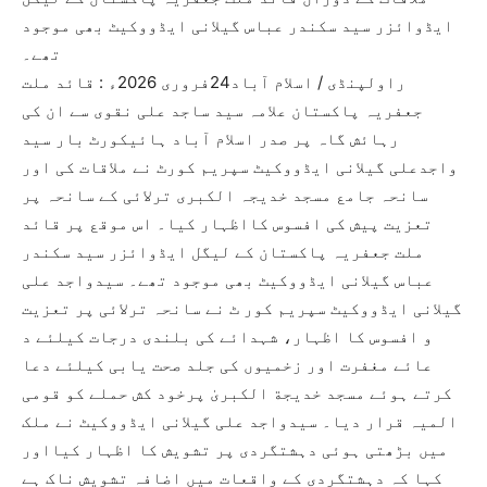
ایڈوائزر سید سکندر عباس گیلانی ایڈووکیٹ بھی موجود
تھے۔
راولپنڈی / اسلام آباد24فروری 2026ء : قائد ملت
جعفریہ پاکستان علامہ سید ساجد علی نقوی سے ان کی
رہائش گاہ پر صدر اسلام آباد ہائیکورٹ بار سید
واجدعلی گیلانی ایڈووکیٹ سپریم کورٹ نے ملاقات کی اور
سانحہ جامع مسجد خدیجہ الکبری ترلائی کے سانحہ پر
تعزیت پیش کی افسوس کااظہار کیا۔ اس موقع پر قائد
ملت جعفریہ پاکستان کے لیگل ایڈوائزر سید سکندر
عباس گیلانی ایڈووکیٹ بھی موجود تھے۔ سیدواجد علی
گیلانی ایڈووکیٹ سپریم کور ٹ نے سانحہ ترلائی پر تعزیت
و افسوس کا اظہار، شہدائے کی بلندی درجات کیلئے د
عائے مغفرت اور زخمیوں کی جلد صحت یابی کیلئے دعا
کرتے ہوئے مسجد خدیجة الکبریٰ پرخود کش حملے کو قومی
المیہ قرار دیا۔ سیدواجد علی گیلانی ایڈووکیٹ نے ملک
میں بڑھتی ہوئی دہشتگردی پر تشویش کا اظہار کیااور
کہا کہ دہشتگردی کے واقعات میں اضافہ تشویش ناک ہے