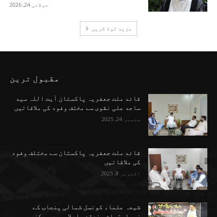
جولائی 24, 2026
مزید لوڈ کریں
مقبول ترین
قائد ملت جعفریہ پاکستان آیت اللہ سید
ساجد علی نقوی سے مختف وفود کی ملاقاتیں
ستمبر 24, 2025
قائد ملت جعفریہ پاکستان سے مختلف وفود
کی ملاقاتیں
اکتوبر 8, 2025
شیعہ علماء کونسل شمالی پنجاب کے
زیراہتمام منعقدہ اجلاسِ میں مرکزی