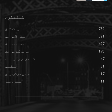
کیٹیگری
759
پاکستان
591
بین الاقوامی
427
مسلم ممالک
170
قائد کے مواقف
47
کانفرنس و بیانات
31
تنظیمی
17
علمی سرگرمیاں
11
ہفتۂِ رفتہ