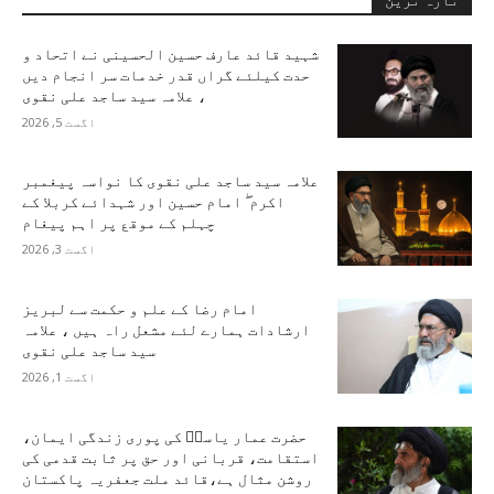
شہید قائد عارف حسین الحسینی نے اتحاد و
حدت کیلئے گراں قدر خدمات سر انجام دیں
، علامہ سید ساجد علی نقوی
اگست 5, 2026
علامہ سید ساجد علی نقوی کا نواسہ پیغمبر
اکرم ۖ امام حسین اور شہدائے کربلا کے
چہلم کے موقع پر اہم پیغام
اگست 3, 2026
امام رضا کے علم و حکمت سے لبریز
ارشادات ہمارے لئے مشعل راہ ہیں ، علامہ
سید ساجد علی نقوی
اگست 1, 2026
حضرت عمار یاسرؑ کی پوری زندگی ایمان،
استقامت، قربانی اور حق پر ثابت قدمی کی
روشن مثال ہے،قائد ملت جعفریہ پاکستان