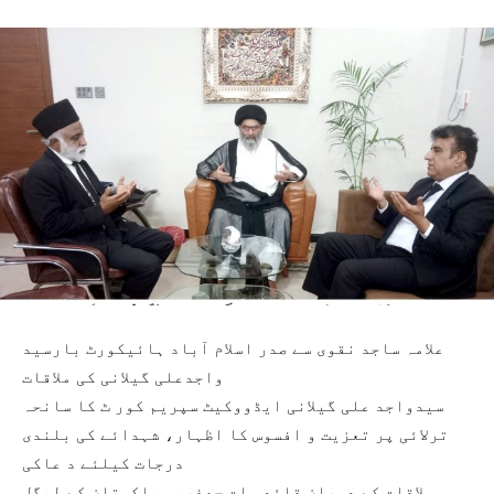
علامہ ساجد نقوی سے صدر اسلام آباد ہائیکورٹ بارسید
واجدعلی گیلانی کی ملاقات
سیدواجد علی گیلانی ایڈووکیٹ سپریم کور ٹ کا سانحہ
ترلائی پر تعزیت و افسوس کا اظہار، شہدائے کی بلندی
درجات کیلئے د عاکی
ملاقات کے دوران قائد ملت جعفریہ پاکستان کے لیگل