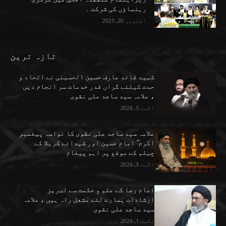
رہنماؤں کی شرکت ۔
اکتوبر 20, 2025
تازہ ترین
شہید قائد عارف حسین الحسینی نے اتحاد و
حدت کیلئے گراں قدر خدمات سر انجام دیں
، علامہ سید ساجد علی نقوی
اگست 5, 2026
علامہ سید ساجد علی نقوی کا نواسہ پیغمبر
اکرم ۖ امام حسین اور شہدائے کربلا کے
چہلم کے موقع پر اہم پیغام
اگست 3, 2026
امام رضا کے علم و حکمت سے لبریز
ارشادات ہمارے لئے مشعل راہ ہیں ، علامہ
سید ساجد علی نقوی
اگست 1, 2026