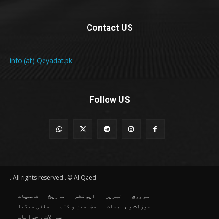
Contact US
info (at) Qeyadat.pk
Follow US
All rights reserved . © Al Qaed .
سرورق
خبریں
ایونٹس
تاریخ
شخصیات
حوزات و جامعات
مضامین و کتب
ملٹی میڈیا
سوالات و جوابات