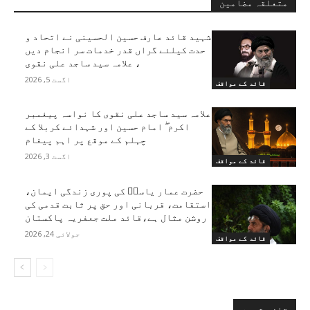
متعلقہ مضامین
شہید قائد عارف حسین الحسینی نے اتحاد و
حدت کیلئے گراں قدر خدمات سر انجام دیں
، علامہ سید ساجد علی نقوی
اگست 5, 2026
قائد کے مواقف
علامہ سید ساجد علی نقوی کا نواسہ پیغمبر
اکرم ۖ امام حسین اور شہدائے کربلا کے
چہلم کے موقع پر اہم پیغام
اگست 3, 2026
قائد کے مواقف
حضرت عمار یاسرؑ کی پوری زندگی ایمان،
استقامت، قربانی اور حق پر ثابت قدمی کی
روشن مثال ہے،قائد ملت جعفریہ پاکستان
جولائی 24, 2026
قائد کے مواقف
تازہ ترین