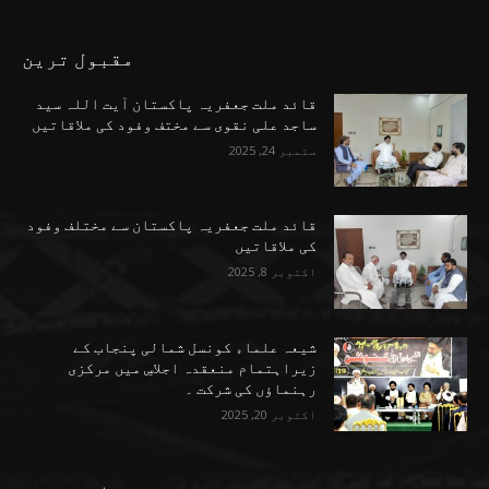
مقبول ترین
قائد ملت جعفریہ پاکستان آیت اللہ سید
ساجد علی نقوی سے مختف وفود کی ملاقاتیں
ستمبر 24, 2025
قائد ملت جعفریہ پاکستان سے مختلف وفود
کی ملاقاتیں
اکتوبر 8, 2025
شیعہ علماء کونسل شمالی پنجاب کے
زیراہتمام منعقدہ اجلاسِ میں مرکزی
رہنماؤں کی شرکت ۔
اکتوبر 20, 2025