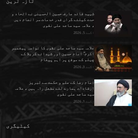
تازہ ترین
شہید قائد عارف حسین الحسینی نے اتحاد و
حدت کیلئے گراں قدر خدمات سر انجام دیں
، علامہ سید ساجد علی نقوی
اگست 5, 2026
علامہ سید ساجد علی نقوی کا نواسہ پیغمبر
اکرم ۖ امام حسین اور شہدائے کربلا کے
چہلم کے موقع پر اہم پیغام
اگست 3, 2026
امام رضا کے علم و حکمت سے لبریز
ارشادات ہمارے لئے مشعل راہ ہیں ، علامہ
سید ساجد علی نقوی
اگست 1, 2026
کیٹیگری