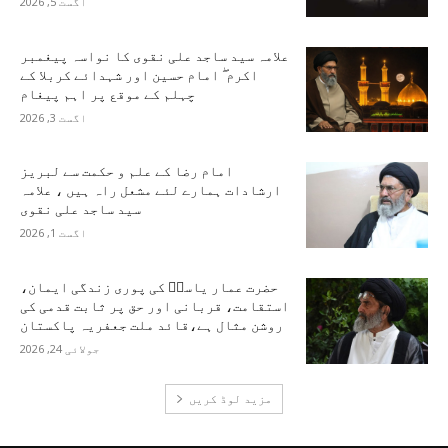
اگست 5, 2026
علامہ سید ساجد علی نقوی کا نواسہ پیغمبر
اکرم ۖ امام حسین اور شہدائے کربلا کے
چہلم کے موقع پر اہم پیغام
اگست 3, 2026
امام رضا کے علم و حکمت سے لبریز
ارشادات ہمارے لئے مشعل راہ ہیں ، علامہ
سید ساجد علی نقوی
اگست 1, 2026
حضرت عمار یاسرؑ کی پوری زندگی ایمان،
استقامت، قربانی اور حق پر ثابت قدمی کی
روشن مثال ہے،قائد ملت جعفریہ پاکستان
جولائی 24, 2026
مزید لوڈ کریں