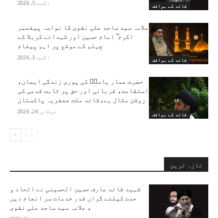
اگست 5, 2026
قائد کے مواقف
علامہ سید ساجد علی نقوی کا نواسہ پیغمبر
اکرم ۖ امام حسین اور شہدائے کربلا کے
چہلم کے موقع پر اہم پیغام
اگست 3, 2026
قائد کے مواقف
حضرت عمار یاسرؑ کی پوری زندگی ایمان،
استقامت، قربانی اور حق پر ثابت قدمی کی
روشن مثال ہے،قائد ملت جعفریہ پاکستان
جولائی 24, 2026
قائد کے مواقف
تازہ ترین
شہید قائد عارف حسین الحسینی نے اتحاد و
حدت کیلئے گراں قدر خدمات سر انجام دیں
، علامہ سید ساجد علی نقوی