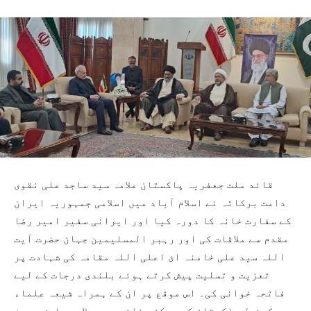
قائد ملت جعفریہ پاکستان علامہ سید ساجد علی نقوی
دامت برکاتہ نے اسلام آباد میں اسلامی جمہوریہ ایران
کے سفارت خانہ کا دورہ کیا اور ایرانی سفیر امیر رضا
مقدم سے ملاقات کی اور رہبر المسلیمین جہان حضرت آیت
اللہ سید علی خامنہ ائ اعلی اللہ مقامہ کی شہادت پر
تعزیت و تسلیت پیش کرتے ہوئے بلندی درجات کے لیے
فاتحہ خوانی کی۔ اس موقع پر ان کے ہمراہ شیعہ علماء
کونسل پاکستان کے مرکزی نائب صدر علامہ عارف حسین