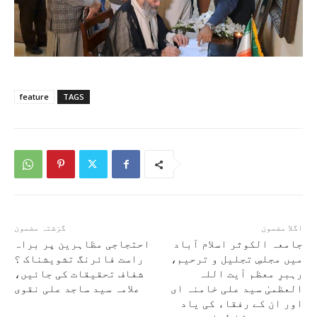
feature
TAGS
اگلا مضمون
گزشتہ مضمون
جامعہ الکوثر اسلام آباد
احتجاجی مظاہرین پر براہ
میں مجلسِ تجلیل و ترحیم،
راست فائرنگ تشویشناک ؟
رہبرِ معظم آیت اللہ
شفاف تحقیقات کی جائیں،
العظمیٰ سید علی خامنہ ای
علامہ سید ساجد علی نقوی
اور ان کے رفقاء کی یاد