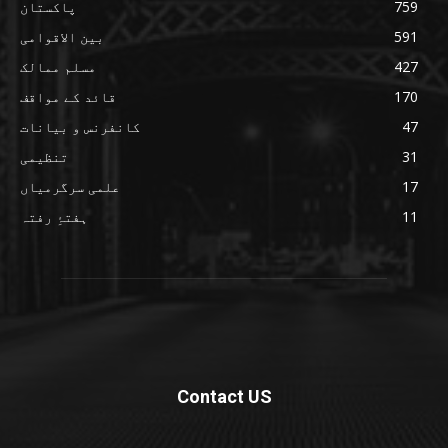
759
پاکستان
591
بین الاقوامی
427
مسلم ممالک
170
قائد کے مواقف
47
کانفرنس و بیانات
31
تنظیمی
17
علمی سرگرمیاں
11
ہفتۂِ رفتہ
Contact US