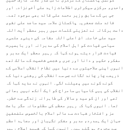
واحدی، مرکزی سیکرٹری اطلاعات زاہد علی آخونزادہ اور
جی بی کے سابق وزیر محمد علی قائد بھی موجود تھے۔
قائد ملت جعفریہ پاکستان علامہ سید ساجد علی نقوی
دامت برکاتہ نے تعزیتی کلمات میں رہبر معظم آیت اللہ
سید علی خامنہ ائ اعلی اللہ مقامہ کی دینی، علمی،
سیاسی قیادت کو اہل اسلام کی مدبرانہ اور بابصیرت
قیادت قرار دیتے ہوئے کہا کہ رہبر معظم ایک مدبر و
مفکر، حکیم و دانا اور جری و شجعی شخصیت کے مالک تھے
انہوں اپنی صلاحیتوں سے دنیا میں نظام انقلاب اسلامی کے
ذریعے چار چاند لگائے جس سے انقلاب کی روشنی دنیا کے
کونے کونے میں پھیلنے لگی۔ انہوں نے مذید کہا کہ
انقلاب کی یہی کامیابی سامراج کو ایک آنکھ نہیں بھاتی
تھی اور ان کو سید و سالار کی طاہرانہ زندگی سے خطرہ
تھا۔ انہوں کہا کہ رہبر معظم کی مظلومانہ مگر باعث
عز و افتخار شہادت سے عالم اسلام بالخصوص متضعفین
جہان ایک ہمدرد، مدبر و مفکر نگہبان اور مجاہد اعظم
سے محروم ہو گئے ہیں۔ انہوں کہا کہ شہید اسلام رہبر