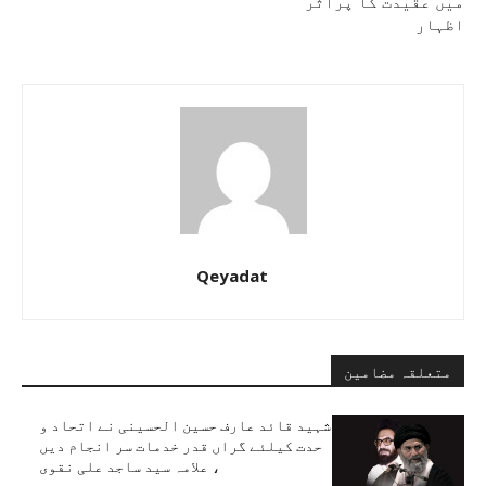
میں عقیدت کا پُراثر
اظہار
Qeyadat
متعلقہ مضامین
شہید قائد عارف حسین الحسینی نے اتحاد و
حدت کیلئے گراں قدر خدمات سر انجام دیں
، علامہ سید ساجد علی نقوی