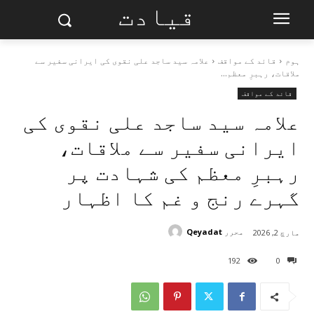
قیادت
ہوم
قائد کے مواقف
علامہ سید ساجد علی نقوی کی ایرانی سفیر سے
ملاقات، رہبرِ معظم...
قائد کے مواقف
علامہ سید ساجد علی نقوی کی
ایرانی سفیر سے ملاقات،
رہبرِ معظم کی شہادت پر
گہرے رنج و غم کا اظہار
محرر
Qeyadat
مارچ 2, 2026
192
0