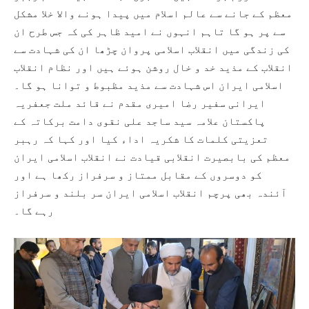
معظم کے جانے سے عالم اسلام میں پیدا ہونے والا خلا مشکل
سے پر ہو گا تاہم انہوں نے امید ظاہر کی کہ جس طرح ان
کی زندگی میں انقلاب اسلامی پروان چڑھا ان کی شہادت سے
انقلاب کے مذید خد و خال روشن ہوئے ہیں اور نظام انقلاب
اسلامی ایران اس شہادت سے مذید مظبوط و توانا ہو گا۔
ایرانی سفیر رضا امیری مقدم نے قائد ملت جعفریہ
پاکستان علامہ سید ساجد علی نقوی دامت برکاتہ کے
تعزیتی کلمات کا شکریہ اداء کیا اور کہا کہ رہبر
معظم کی بابصیرت انقلابی قیادت نے انقلاب اسلامی ایران
کو دوسروں کے مقابل ممتاز و سرفراز رکھا ہے اور
آئندہ بھی پرچم انقلاب اسلامی ایران سر بلند و سرفراز
رہے گا۔