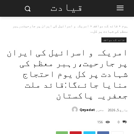
قیادت
ہوم
قائد کے مواقف
امریکہ و اسرائیل کی ایران پر جارحیت،رہبر
معظم کی شہادت پر کل...
قائد کے مواقف
امریکہ و اسرائیل کی ایران
پر جارحیت،رہبر معظم کی
شہادت پر کل یوم احتجاج
منایا جائےگا:قائد ملت
جعفریہ پاکستان
محرر
Qeyadat
مارچ 5, 2026
156
0