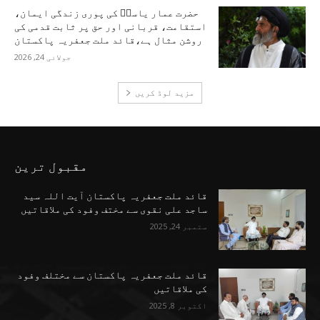
حضرت عمار یاسرؑ کی پوری زندگی ایمان،
استقامت، قربانی اور حق پر ثابت قدمی کی
روشن مثال ہے،قائد ملت جعفریہ پاکستان
جولائی 24, 2026
مزید لوڈ کریں
مقبول ترین
قائد ملت جعفریہ پاکستان آیت اللہ سید
ساجد علی نقوی سے مختف وفود کی ملاقاتیں
ستمبر 24, 2025
قائد ملت جعفریہ پاکستان سے مختلف وفود
کی ملاقاتیں
اکتوبر 8, 2025