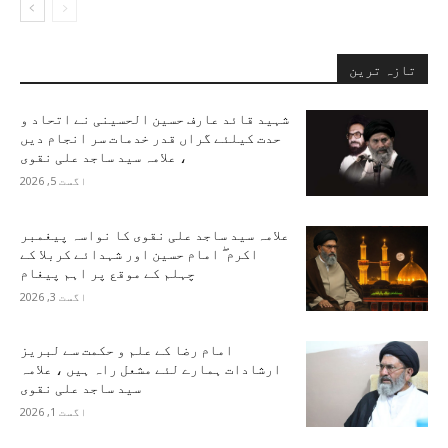
تازہ ترین
شہید قائد عارف حسین الحسینی نے اتحاد و
حدت کیلئے گراں قدر خدمات سر انجام دیں
، علامہ سید ساجد علی نقوی
اگست 5, 2026
علامہ سید ساجد علی نقوی کا نواسہ پیغمبر
اکرم ۖ امام حسین اور شہدائے کربلا کے
چہلم کے موقع پر اہم پیغام
اگست 3, 2026
امام رضا کے علم و حکمت سے لبریز
ارشادات ہمارے لئے مشعل راہ ہیں ، علامہ
سید ساجد علی نقوی
اگست 1, 2026