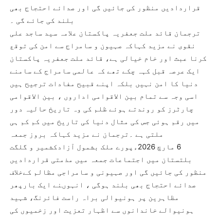
قراردادیں منظور کی جائیں گی اور صدائے احتجاج بھی
بلند کی جائے گی ۔
ترجمان قائد ملت جعفریہ پاکستان علامہ سید ساجد علی
نقوی نے مزید کہاکہ صہیون و سامراج سے امن کی توقع
کرنا عبث اور خام خیالی ہے، قائد ملت جعفریہ پاکستان
ایک عرصہ قبل کہہ چکے تھے کہ عالمی سامراج کے سامنے
دنیا کا امن نہیں بلکہ اپنے قبیح مفادات ترجیح ہیں
اسی وجہ سے تمام بین الاقوامی اداروں ، بین الاقوامی
چارٹرز کو روندتے ہوئے ظلم کی وہ تاریخ حالیہ دور
میں رقم ہوئی جس کی مثال دنیا کی تاریخ میں کم کم ہی
ملتی ہے ۔ترجمان نے مزید کہاکہ بروز جمعہ
6 مارچ 2026ءپورے ملک بشمول آزادکشمیر و گلگت
بلتستان میں اجتماعات جمعہ میں مذمتی قراردادیں
منظور کی جائیں گی اور صہیونی و سامراجی مظالم کےخلاف
صدائے احتجاج بھی بلند ہوگی ، انہوںنے ایک بارپھر
مظاہرین پر ہونیوالی براہ راست فائرنگ، شہید
ہونیوالے خاندانوں سے اظہار تعزیت اور زخمیوں کی