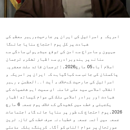
امریکہ و اسرائیل کی ایران پر جارحیت،رہبر معظم کی
شہادت پر کل یوم احتجاج منایا جائےگا
صہیون و سامراج سے امن کی توقع عبث،ہولی سادگی سے
منانے پر ہندوبرادری سے اظہار تشکر، ترجمان
اسلام آباد05 مارچ2026ء : ترجمان قائد ملت جعفریہ
پاکستان کی جانب سے کہاگیاہے کہ ایران پر امریکہ و
اسرائیل کی جارحیت کےخلاف ، آیت ا۔۔العظمیٰ ، رہبر
انقلاب اسلامی سید علی خامنہ ای سمیت اہم شخصیات کی
شہادت اور برادر اسلامی ملک کی عوام کیساتھ اظہار
یکجہتی و خطے میں کشیدگی کے خلاف یوم جمعہ 6 مارچ
2026ءیوم احتجاج کے طور پر منایا جائے گا، اجتماعات
جمعہ میں آئمہ جمعہ و خطباءنہ صرف خطے کی تازہ ترین
صورتحال پر عوام الناس کو آگاہ کرینگے بلکہ مذمتی