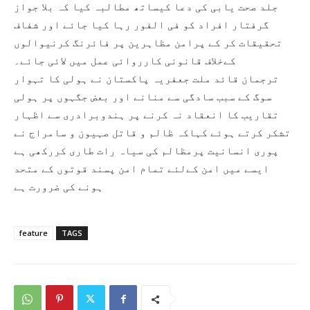
جلد صحت یابی کی دعا کیساتھ مطالبہ کیا کہ بلا جواز
گرفتار افراد کو فی الفور رہا کیا جائے اور شفاف
تحقیقات کر کے پرامن مظاہرین پر فائرنگ کرنیوالوں
کےخلاف قانونی کارروائی عمل میں لائی جائے۔
ترجمان قائد ملت جعفریہ پاکستان نے ہولی کا تہوار
سوگ کے سبب سادگی سے منانے اور بعض جگہوں پر ہولی
تقاریب کا انعقاد نہ کرنے پر ہندوبرادری سے اظہار
تشکر کرتے ہوئے کہاکہ ظالم و قاتل صہیون و سامراج نے
پوری انسانیت پرمظالم کی سیاہ رات طاری کررکھی ہے
ایسے میں امن کےلئے تمام امن پسند قوتوں کے متحد
ہونے کی ضرورت ہے
feature
TAGS