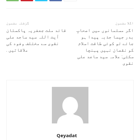
اگلا مضمون
گزشتہ مضمون
اگر مسلمانوں میں اصحابِ
قائد ملت جعفریہ پاکستان
بدر جیسا جذبہ پیدا ہو
آیت اللہ سید ساجد علی
جائے تو کوئی طاقت اسلام
نقوی سے مختلف وفود کی
کو نقصان نہیں پہنچا
ملاقاتیں .
سکتی: علامہ سید ساجد علی
نقوی
Qeyadat