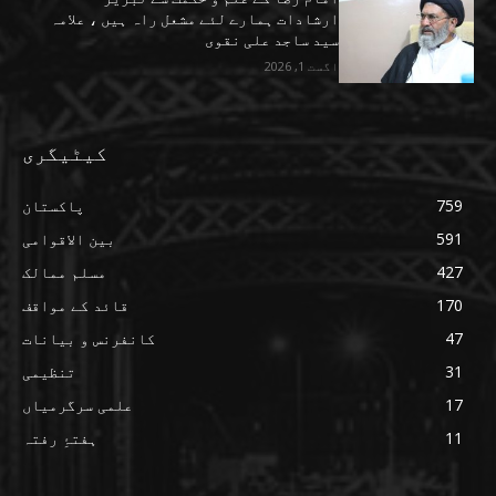
ارشادات ہمارے لئے مشعل راہ ہیں ، علامہ
سید ساجد علی نقوی
اگست 1, 2026
کیٹیگری
759
پاکستان
591
بین الاقوامی
427
مسلم ممالک
170
قائد کے مواقف
47
کانفرنس و بیانات
31
تنظیمی
17
علمی سرگرمیاں
11
ہفتۂِ رفتہ