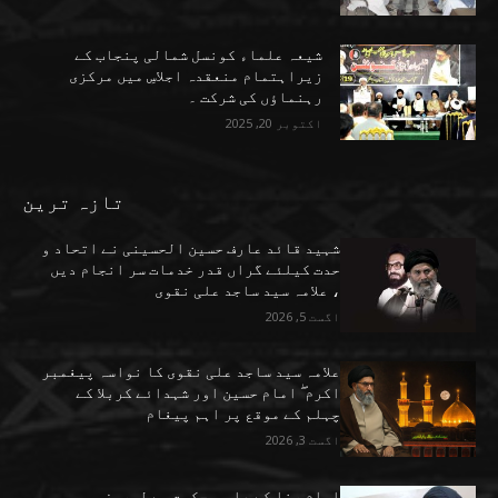
شیعہ علماء کونسل شمالی پنجاب کے
زیراہتمام منعقدہ اجلاسِ میں مرکزی
رہنماؤں کی شرکت ۔
اکتوبر 20, 2025
تازہ ترین
شہید قائد عارف حسین الحسینی نے اتحاد و
حدت کیلئے گراں قدر خدمات سر انجام دیں
، علامہ سید ساجد علی نقوی
اگست 5, 2026
علامہ سید ساجد علی نقوی کا نواسہ پیغمبر
اکرم ۖ امام حسین اور شہدائے کربلا کے
چہلم کے موقع پر اہم پیغام
اگست 3, 2026
امام رضا کے علم و حکمت سے لبریز