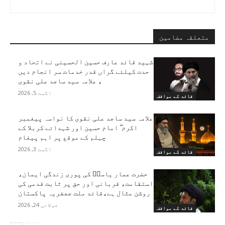
متعلقہ مضامین
شہید قائد عارف حسین الحسینی نے اتحاد و
حدت کیلئے گراں قدر خدمات سر انجام دیں
، علامہ سید ساجد علی نقوی
اگست 5, 2026
قائد کے مواقف
علامہ سید ساجد علی نقوی کا نواسہ پیغمبر
اکرم ۖ امام حسین اور شہدائے کربلا کے
چہلم کے موقع پر اہم پیغام
اگست 3, 2026
قائد کے مواقف
حضرت عمار یاسرؑ کی پوری زندگی ایمان،
استقامت، قربانی اور حق پر ثابت قدمی کی
روشن مثال ہے،قائد ملت جعفریہ پاکستان
جولائی 24, 2026
قائد کے مواقف