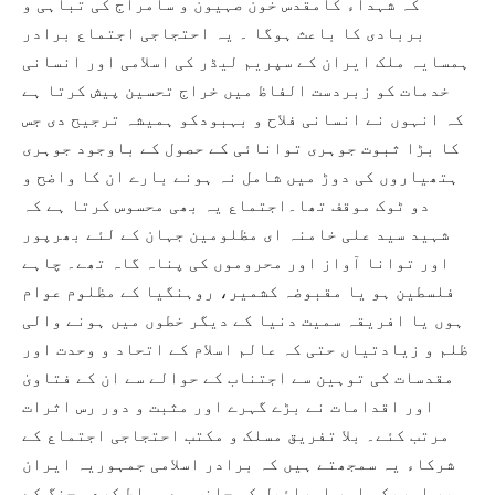
کہ شہداء کامقدس خون صہیون و سامراج کی تباہی و
بربادی کا باعث ہوگا ۔ یہ احتجاجی اجتماع برادر
ہمسایہ ملک ایران کے سپریم لیڈر کی اسلامی اور انسانی
خدمات کو زبردست الفاظ میں خراج تحسین پیش کرتا ہے
کہ انہوں نے انسانی فلاح و بہبودکو ہمیشہ ترجیح دی جس
کا بڑا ثبوت جوہری توانائی کے حصول کے باوجود جوہری
ہتھیاروں کی دوڑ میں شامل نہ ہونے بارے ان کا واضح و
دو ٹوک موقف تھا۔اجتماع یہ بھی محسوس کرتا ہے کہ
شہید سید علی خامنہ ای مظلومین جہان کے لئے بھرپور
اور توانا آواز اور محروموں کی پناہ گاہ تھے۔ چاہے
فلسطین ہو یا مقبوضہ کشمیر، روہنگیا کے مظلوم عوام
ہوں یا افریقہ سمیت دنیا کے دیگر خطوں میں ہونے والی
ظلم و زیادتیاں حتی کہ عالم اسلام کے اتحاد و وحدت اور
مقدسات کی توہین سے اجتناب کے حوالے سے ان کے فتاویٰ
اور اقدامات نے بڑے گہرے اور مثبت و دور رس اثرات
مرتب کئے۔ بلا تفریق مسلک و مکتب احتجاجی اجتماع کے
شرکاء یہ سمجھتے ہیں کہ برادر اسلامی جمہوریہ ایران
پر امریکہ اور اسرائیل کی جانب سے مسلط کردہ جنگ کے