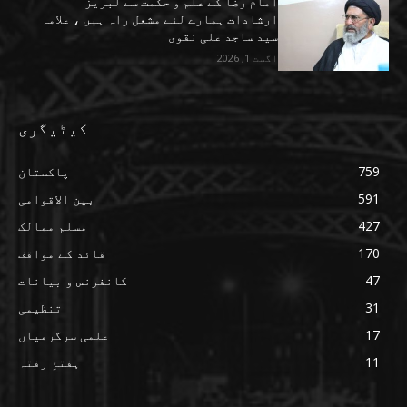
امام رضا کے علم و حکمت سے لبریز
ارشادات ہمارے لئے مشعل راہ ہیں ، علامہ
سید ساجد علی نقوی
اگست 1, 2026
کیٹیگری
759
پاکستان
591
بین الاقوامی
427
مسلم ممالک
170
قائد کے مواقف
47
کانفرنس و بیانات
31
تنظیمی
17
علمی سرگرمیاں
11
ہفتۂِ رفتہ