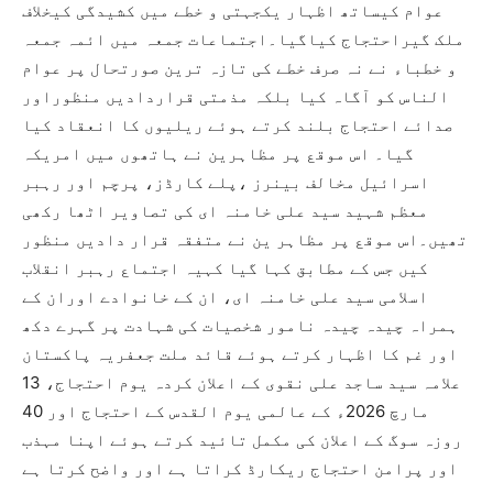
عوام کیساتھ اظہار یکجہتی و خطے میں کشیدگی کیخلاف
ملک گیراحتجاج کیاگیا۔اجتماعات جمعہ میں ائمہ جمعہ
و خطباء نے نہ صرف خطے کی تازہ ترین صورتحال پر عوام
الناس کو آگاہ کیا بلکہ مذمتی قراردادیں منظوراور
صدائے احتجاج بلند کرتے ہوئے ریلیوں کا انعقاد کیا
گیا۔ اس موقع پر مظاہرین نے ہاتھوں میں امریکہ
اسرائیل مخالف بینرز ،پلے کارڈز، پرچم اور رہبر
معظم شہید سید علی خامنہ ای کی تصاویر اٹھا رکھی
تھیں۔اس موقع پر مظاہر ین نے متفقہ قرار دادیں منظور
کیں جس کے مطابق کہا گیا کہیہ اجتماع رہبر انقلاب
اسلامی سید علی خامنہ ای، ان کے خانوادے اوران کے
ہمراہ چیدہ چیدہ نامور شخصیات کی شہادت پر گہرے دکھ
اور غم کا اظہار کرتے ہوئے قائد ملت جعفریہ پاکستان
علامہ سید ساجد علی نقوی کے اعلان کردہ یوم احتجاج، 13
مارچ 2026ء کے عالمی یوم القدس کے احتجاج اور 40
روزہ سوگ کے اعلان کی مکمل تائید کرتے ہوئے اپنا مہذب
اور پرامن احتجاج ریکارڈ کراتا ہے اور واضح کرتا ہے