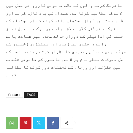
فائرنگ کرنے والوں کے خلاف قانونی کارروائی عمل میں
لانے کا مطالبہ کرتا ہے۔ شہداء کی یاد تازہ کرنے اور
ظلم و ستم پر آواز احتجاج بلند کرنے کے اس اجتماع کے
شرکاء ترلائی کلاں اسلام آباد میں ایک ماہ قبل نماز
جمعہ کی ادائیگی کے دوران حالت سجدہ میں شہادت پانے
والے درجنوں نمازیوں اور سینکڑوں زخمیوں کے
سوگواروں سے دلی ہمدردی کا اظہار کرتے ہوئے سانحہ کے
اصل محرکات منظر عام پر لانے، قاتلوں کو قانونی شکنجے
میں جکڑنے اور ورثاء کے تحفظات دور کرنے کا مطالبہ
کیا۔
feature
TAGS