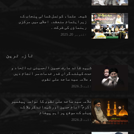
شیعہ علماء کونسل شمالی پنجاب کے
زیراہتمام منعقدہ اجلاسِ میں مرکزی
رہنماؤں کی شرکت ۔
اکتوبر 20, 2025
تازہ ترین
شہید قائد عارف حسین الحسینی نے اتحاد و
حدت کیلئے گراں قدر خدمات سر انجام دیں
، علامہ سید ساجد علی نقوی
اگست 5, 2026
علامہ سید ساجد علی نقوی کا نواسہ پیغمبر
اکرم ۖ امام حسین اور شہدائے کربلا کے
چہلم کے موقع پر اہم پیغام
اگست 3, 2026