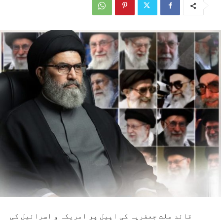
قائد ملت جعفریہ کی اپیل پر امریکہ و اسرائیل کی