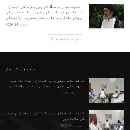
حضرت عمار یاسرؑ کی پوری زندگی ایمان،
استقامت، قربانی اور حق پر ثابت قدمی کی
روشن مثال ہے،قائد ملت جعفریہ پاکستان
جولائی 24, 2026
مزید لوڈ کریں
مقبول ترین
قائد ملت جعفریہ پاکستان آیت اللہ سید
ساجد علی نقوی سے مختف وفود کی ملاقاتیں
ستمبر 24, 2025
قائد ملت جعفریہ پاکستان سے مختلف وفود
کی ملاقاتیں
اکتوبر 8, 2025