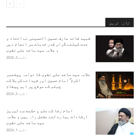
تازہ ترین
شہید قائد عارف حسین الحسینی نے اتحاد و
حدت کیلئے گراں قدر خدمات سر انجام دیں
، علامہ سید ساجد علی نقوی
اگست 5, 2026
علامہ سید ساجد علی نقوی کا نواسہ پیغمبر
اکرم ۖ امام حسین اور شہدائے کربلا کے
چہلم کے موقع پر اہم پیغام
اگست 3, 2026
امام رضا کے علم و حکمت سے لبریز
ارشادات ہمارے لئے مشعل راہ ہیں ، علامہ
سید ساجد علی نقوی
اگست 1, 2026