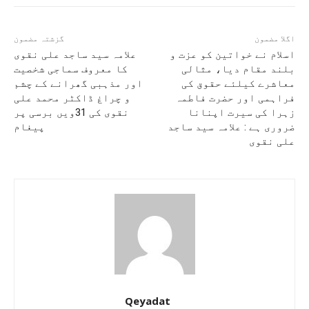
اگلا مضمون
گزشتہ مضمون
اسلام نے خواتین کو عزت و
علامہ سید ساجد علی نقوی
بلند مقام دیا، مثالی
کا معروف سماجی شخصیت
معاشرے کیلئے حقوق کی
اور مذہبی گھرانے کے چشم
فراہمی اور حضرت فاطمہ
و چراغ ڈاکٹر محمد علی
زہرا کی سیرت اپنانا
نقوی کی 31ویں برسی پر
ضروری ہے : علامہ سید ساجد
پیغام
علی نقوی
Qeyadat