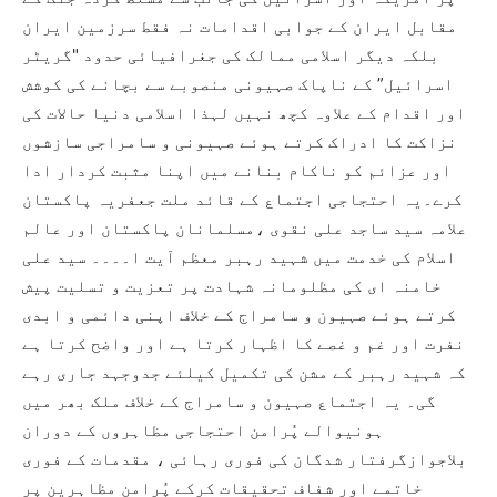
مقابل ایران کے جوابی اقدامات نہ فقط سرزمین ایران
بلکہ دیگر اسلامی ممالک کی جغرافیائی حدود "گریٹر
اسرائیل” کے ناپاک صہیونی منصوبے سے بچانے کی کوشش
اور اقدام کے علاوہ کچھ نہیں لہذا اسلامی دنیا حالات کی
نزاکت کا ادراک کرتے ہوئے صہیونی و سامراجی سازشوں
اور عزائم کو ناکام بنانے میں اپنا مثبت کردار ادا
کرے۔یہ احتجاجی اجتماع کے قائد ملت جعفریہ پاکستان
علامہ سید ساجد علی نقوی ،مسلمانان پاکستان اور عالم
اسلام کی خدمت میں شہید رہبر معظم آیت ا۔۔۔۔ سید علی
خامنہ ای کی مظلومانہ شہادت پر تعزیت و تسلیت پیش
کرتے ہوئے صہیون و سامراج کے خلاف اپنی دائمی و ابدی
نفرت اور غم و غصے کا اظہار کرتا ہے اور واضح کرتا ہے
کہ شہید رہبر کے مشن کی تکمیل کیلئے جدوجہد جاری رہے
گی۔ یہ اجتماع صہیون و سامراج کے خلاف ملک بھر میں
ہونیوالے پُرامن احتجاجی مظاہروں کے دوران
بلاجوازگرفتار شدگان کی فوری رہائی ، مقدمات کے فوری
خاتمے اور شفاف تحقیقات کرکے پُرامن مظاہرین پر