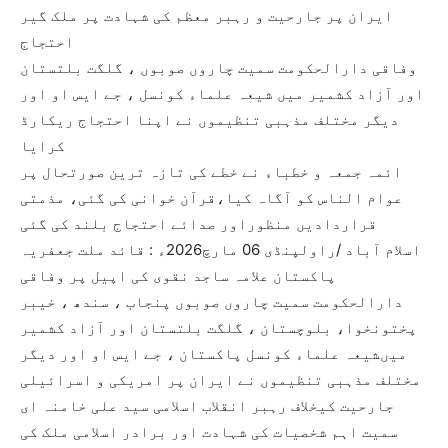
ایران پر جارحیت و رہبر معظم کی شہادت پر ملک گیر
احتجاج
وفاقی دارالحکومت سمیت چاروں صوبوں ، گلگت بلتستان
اور آزاد کشمیر میں شیعہ علماء کونسل ، جے ایس او اور
دیگر مختلف مذہبی تنظیموں نے اپنا احتجاج ریکارڈ
کرایا
ائمہ جمعہ و خطباء نے خطے کی تازہ ترین صورتحال پر
عوام الناس کو آگاہ کیا،قرآن خوانی کی گئی، مذمتی
قراردادیں منظوراور صدائے احتجاج بلند کی گئی
اسلام آباد /راولپنڈی 06 مارچ2026ء : قائد ملت جعفریہ
پاکستان علامہ ساجد نقوی کی اپیل پر وفاقی
دارالحکومت سمیت چاروں صوبوں پنجاب ، سندھ ، خیبر
پختونخوا، بلوچستان ، گلگت بلتستان اور آزاد کشمیر
میںشیعہ علماء کونسل پاکستان ، جے ایس او اور دیگر
مختلف مذہبی تنظیموں نے ایران پر امریکی و اسرائیلی
جارحیت کیخلاف رہبر انقلاب اسلامی سید علی خامنہ ای
سمیت اہم شخصیات کی شہادت اور برادر اسلامی ملک کی