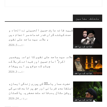
متعلقہ مضامین
شہید قائد عارف حسین الحسینی نے اتحاد و
حدت کیلئے گراں قدر خدمات سر انجام دیں
، علامہ سید ساجد علی نقوی
اگست 5, 2026
قائد کے مواقف
علامہ سید ساجد علی نقوی کا نواسہ پیغمبر
اکرم ۖ امام حسین اور شہدائے کربلا کے
چہلم کے موقع پر اہم پیغام
اگست 3, 2026
قائد کے مواقف
حضرت عمار یاسرؑ کی پوری زندگی ایمان،
استقامت، قربانی اور حق پر ثابت قدمی کی
روشن مثال ہے،قائد ملت جعفریہ پاکستان
جولائی 24, 2026
قائد کے مواقف